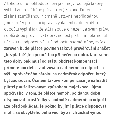
Z tohoto úhlu pohledu se jeví jako nejvhodnější takový
výklad vnitrostátního práva, který zákonodárcem sice
zřejmě zamýšlenou, nicméně ústavně nepřijatelnou
„mezeru“ v procesní úpravě vyplácení nadměrného
odpočtu vyplní tak, že stát nebude omezen ve svém právu
i delší dobu prověřovat oprávněnost plátcem uplatněného
nároku na odpočet, včetně odpočtu nadměrného, avšak
zároveň bude plátce povinen takové prověřování snášet
„bezplatně“ jen po určitou přiměřenou dobu. Nad rámec
této doby pak musí od státu obdržet kompenzaci
přiměřenou délce zadržování nadměrného odpočtu a
výši oprávněného nároku na nadměrný odpočet, který
byl zadržován. Účelem takové
kompenzace
je nahradit
plátci paušalizovaným způsobem majetkovou újmu
spočívající v tom, že plátce nemohl po danou dobu
disponovat prostředky v hodnotě nadměrného odpočtu.
Lze předpokládat, že pokud by jimi plátce disponovat
mohl, za obvyklého běhu věcí by z nich získal výnos