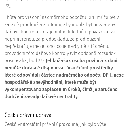
17).
Lhůta pro vrácení nadměrného odpočtu DPH může být v
zásadě prodloužena k tomu, aby mohla být provedena
daňová kontrola, aniž je nutno tuto lhůtu považovat za
nepřiměřenou, za předpokladu, že prodloužení
nepřekračuje meze toho, co je nezbytné k řádnému
provedení této daňové kontroly (viz obdobně rozsudek
Sosnowska, bod 27).
Jelikož však osoba povinná k dani
nemůže dočasně disponovat finančními prostředky,
které odpovídají částce nadměrného odpočtu DPH, nese
hospodářské znevýhodnění, které může být
vykompenzováno zaplacením úroků, čímž je zaručeno
dodržení zásady daňové neutrality.
Česká právní úprava
Česká vnitrostátní právní úprava má, jak bylo výše