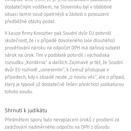
dostatečným vodítkem, na Slovensku byl v obdobné
situaci tamní soud opatrnější a žádost o posouzení
předběžné otázky podal.
V kauze firmy Kovozber pak Soudní dvůr EU potvrdil
skutečnost, že i v případě dovoleného (ale dlouhého)
prověřování nároku na odpočet DPH má daňový subjekt
nárok na úrok. Tím v podstatě potvrdil i východiska
rozsudku „Kordárna“ a dalších. Zajímavé je též, že Soudní
dvůr EU rozhodl „usnesením“, k čemuž přistupuje v
případech, kdy v zásadě nejde „o novou věc“, ale o případ,
který je typově již dostatečně řešen předchozí judikaturou
tohoto soudu.
Shrnutí k judikátu
Předmětem sporu bylo nevyplacení úroků z prodlení za
zadržování nadměrného odpočtu na DPH z důvodu