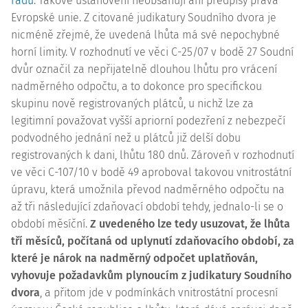
řádu
. Takové ustanovení neobsahují ani předpisy práva
Evropské unie. Z citované judikatury Soudního dvora je
nicméně zřejmé, že uvedená lhůta má své nepochybné
horní limity. V rozhodnutí ve věci
C-25/07
v bodě 27 Soudní
dvůr označil za nepřijatelně dlouhou lhůtu pro vrácení
nadměrného odpočtu, a to dokonce pro specifickou
skupinu nově registrovaných plátců, u nichž lze za
legitimní považovat vyšší apriorní podezření z nebezpečí
podvodného jednání než u plátců již delší dobu
registrovaných k dani, lhůtu 180 dnů. Zároveň v rozhodnutí
ve věci
C-107/10
v bodě 49 aproboval takovou vnitrostátní
úpravu, která umožnila převod nadměrného odpočtu na
až tři následující zdaňovací období tehdy, jednalo-li se o
období měsíční.
Z uvedeného lze tedy usuzovat, že lhůta
tří měsíců, počítaná od uplynutí zdaňovacího období, za
které je nárok na nadměrný odpočet uplatňován,
vyhovuje požadavkům plynoucím z judikatury Soudního
dvora
, a přitom jde v podmínkách vnitrostátní procesní