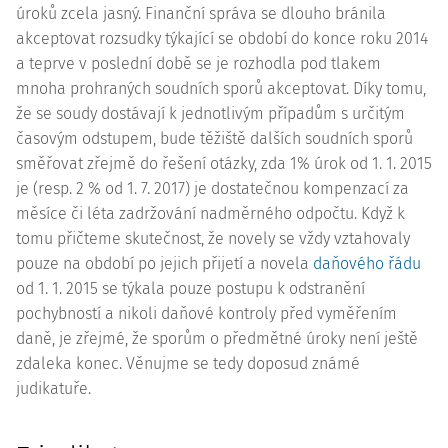
úroků zcela jasný. Finanční správa se dlouho bránila
akceptovat rozsudky týkající se období do konce roku 2014
a teprve v poslední době se je rozhodla pod tlakem
mnoha prohraných soudních sporů akceptovat. Díky tomu,
že se soudy dostávají k jednotlivým případům s určitým
časovým odstupem, bude těžiště dalších soudních sporů
směřovat zřejmě do řešení otázky, zda 1% úrok od 1. 1. 2015
je (resp. 2 % od 1. 7. 2017) je dostatečnou kompenzací za
měsíce či léta zadržování nadměrného odpočtu. Když k
tomu přičteme skutečnost, že novely se vždy vztahovaly
pouze na období po jejich přijetí a novela
daňového řádu
od 1. 1. 2015 se týkala pouze postupu k odstranění
pochybností a nikoli daňové kontroly před vyměřením
daně, je zřejmé, že sporům o předmětné úroky není ještě
zdaleka konec. Věnujme se tedy doposud známé
judikatuře.