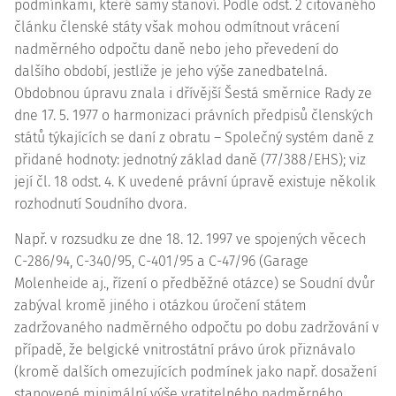
podmínkami, které samy stanoví. Podle odst. 2 citovaného
článku členské státy však mohou odmítnout vrácení
nadměrného odpočtu daně nebo jeho převedení do
dalšího období, jestliže je jeho výše zanedbatelná.
Obdobnou úpravu znala i dřívější Šestá směrnice Rady ze
dne 17. 5. 1977 o harmonizaci právních předpisů členských
států týkajících se daní z obratu – Společný systém daně z
přidané hodnoty: jednotný základ daně (77/388/EHS); viz
její čl. 18 odst. 4. K uvedené právní úpravě existuje několik
rozhodnutí Soudního dvora.
Např. v rozsudku ze dne 18. 12. 1997 ve spojených věcech
C-286/94
, C-340/95, C-401/95 a C-47/96 (Garage
Molenheide aj., řízení o předběžné otázce) se Soudní dvůr
zabýval kromě jiného i otázkou úročení státem
zadržovaného nadměrného odpočtu po dobu zadržování v
případě, že belgické vnitrostátní právo úrok přiznávalo
(kromě dalších omezujících podmínek jako např. dosažení
stanovené minimální výše vratitelného nadměrného