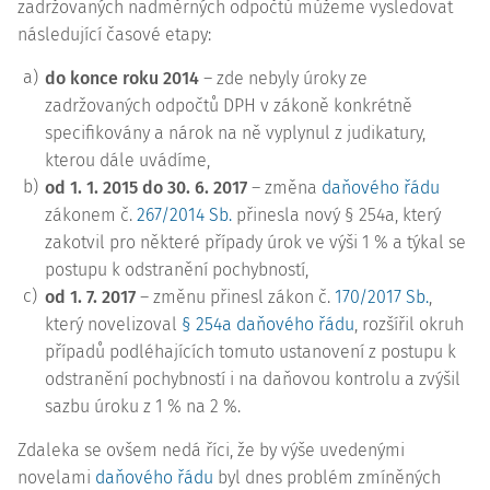
zadržovaných nadměrných odpočtů můžeme vysledovat
následující časové etapy:
a)
do konce roku 2014
– zde nebyly úroky ze
zadržovaných odpočtů DPH v zákoně konkrétně
specifikovány a nárok na ně vyplynul z judikatury,
kterou dále uvádíme,
b)
od 1. 1. 2015 do 30. 6. 2017
– změna
daňového řádu
zákonem č.
267/2014 Sb.
přinesla nový § 254a, který
zakotvil pro některé případy úrok ve výši 1 % a týkal se
postupu k odstranění pochybností,
c)
od 1. 7. 2017
– změnu přinesl zákon č.
170/2017 Sb.
,
který novelizoval
§ 254a daňového řádu
, rozšířil okruh
případů podléhajících tomuto ustanovení z postupu k
odstranění pochybností i na daňovou kontrolu a zvýšil
sazbu úroku z 1 % na 2 %.
Zdaleka se ovšem nedá říci, že by výše uvedenými
novelami
daňového řádu
byl dnes problém zmíněných