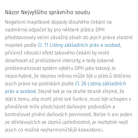
Názor Nejvyššího správního soudu
Negativní majetkové dopady dlouhého čekání na
nadměrný odpočet by pro některé plátce DPH
představovaly velmi závažný zásah do jejich práva vlastnit
majetek podle
čl. 11 Listiny základních práv a svobod
,
přičemž rdousící efekt takového čekání by mohl
dosahovat až protiústavní intenzity, a tedy ústavně
problematizovat systém výběru DPH jako takový. Je
nepochybné, že stejnou měrou může být u plátců dotčeno
jejich právo na podnikání podle
čl. 26 Listiny základních
práv a svobod
. Stejně tak je na druhé straně zřejmé, že
stát k tomu, aby mohl plnit své funkce, musí být schopen v
přiměřené míře předcházet daňovým podvodům a
kontrolovat plnění daňových povinností. Nelze-li ani jeden
ze střetávajících se zájmů upřednostnit, je nezbytné najít
jejich co možná nejharmoničtější koexistenci.