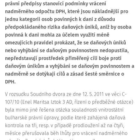
právní předpisy stanovící podmínky vrácení
nadměrného odpočtu DPH, které jsou nákladnější pro
jednu kategorii osob povinných k dani z důvodu
předpokládaného rizika daňových úniků, aniž by osoba
povinná k dani mohla za účelem využití méně
omezujících pravidel prokázat, že se daňových úniků
nebo vyhýbání se daňovým povinnostem nedopustila,
nepředstavují prostředek přiměřený cíli boje proti
daňovým únikům a vyhýbání se daňovým povinnostem a
nadměrně se dotýkají cílů a zásad šesté
směrnice o
DPH
.
V rozsudku Soudního dvora ze dne 12. 5. 2011 ve věci
C-
107/10
(Enel Maritsa Iztok 3 AD, řízení o předběžné otázce)
byla mimo jiné řešena otázka souladnosti vnitrostátní
bulharské právní úpravy, podle které zahájená daňová
kontrola na tři, resp. v případě prodloužení až na čtyři,
měsíce přerušovala běh lhůty pro vrácení nadměrného