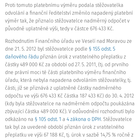
Proti tomuto platebnímu výměru podala stěžovatelka
odvolání a finanční ředitelství změnilo napadený platební
výměr tak, že přiznalo stěžovatelce nadměrný odpočet v
původně uplatněné výši, tedy v částce 676 433 Kč.
Rozhodnutím Finančního úřadu ve Veselí nad Moravou ze
dne 21. 5. 2012 byl stěžovatelce podle
§ 155 odst. 5
daňového řádu
přiznán úrok z vratitelného přeplatku z
částky 489 000 Kč za období od 27. 5. 2011, (tj. od prvního
dne právní moci té části platebního výměru finančního
úřadu, která nebyla napadena odvoláním stěžovatelky, tj.
části, jíž se přiznává z uplatněné částky nadměrného
odpočtu ve výši 676 433 Kč částka 187 433 Kč) do 30. 4. 2012
(kdy byla stěžovatelce na nadměrném odpočtu poukázána
zbývající částka 489 000 Kč). V odůvodnění rozhodnutí bylo
odkázáno na
§ 105 odst. 1
a
4 zákona o DPH
. Stěžovatelce
tak byl za uvedené období přiznán úrok z vratitelného
přeplatku ve výši 67 188 Kč, tj. úrok v sazbě 14,75 % ročně z