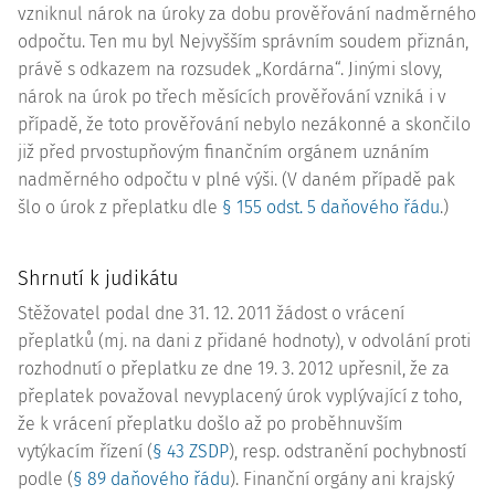
vzniknul nárok na úroky za dobu prověřování nadměrného
odpočtu. Ten mu byl Nejvyšším správním soudem přiznán,
právě s odkazem na rozsudek „Kordárna“. Jinými slovy,
nárok na úrok po třech měsících prověřování vzniká i v
případě, že toto prověřování nebylo nezákonné a skončilo
již před prvostupňovým finančním orgánem uznáním
nadměrného odpočtu v plné výši. (V daném případě pak
šlo o úrok z přeplatku dle
§ 155 odst. 5 daňového řádu
.)
Shrnutí k judikátu
Stěžovatel podal dne 31. 12. 2011 žádost o vrácení
přeplatků (mj. na dani z přidané hodnoty), v odvolání proti
rozhodnutí o přeplatku ze dne 19. 3. 2012 upřesnil, že za
přeplatek považoval nevyplacený úrok vyplývající z toho,
že k vrácení přeplatku došlo až po proběhnuvším
vytýkacím řízení (
§ 43 ZSDP
), resp. odstranění pochybností
podle (
§ 89 daňového řádu
). Finanční orgány ani krajský