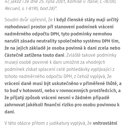
47, jakož i ze dne 25. října 2001, Komise v. Itálie,
C-78/00
,
Recueil, s. I-8195, bod 28)“.
Soudní dvůr upřesnil, že
i když členské státy mají určitý
rozhodovací prostor při stanovení podmínek vrácení
nadměrného odpočtu DPH, tyto podmínky nemohou
narušit zásadu neutrality společného systému DPH tím,
že na jejich základě je osoba povinná k dani zcela nebo
částečně zatížena touto daní
. Zvláště takové podmínky
musejí osobě povinné k dani umožnit za vhodných
podmínek získat splacení celé pohledávky vyplývající z
tohoto nadměrného odpočtu DPH, z čehož vyplývá, že
vrácení daně musí být uskutečněno v přiměřené lhůtě, a
to buď v hotovosti, nebo v rovnocenných prostředcích, a
že přijatý způsob vrácení nesmí v žádném případě
zahrnovat jakékoli finanční riziko pro osobu povinnou k
dani.
V této otázce přitom z judikatury vyplývá, že
vnitrostátní