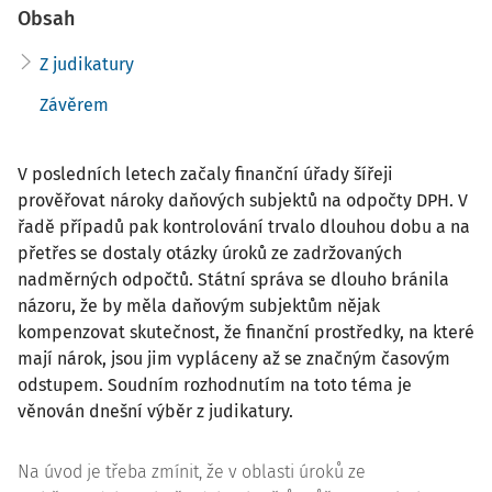
Obsah
Z judikatury
Závěrem
V posledních letech začaly finanční úřady šířeji
prověřovat nároky daňových subjektů na odpočty DPH. V
řadě případů pak kontrolování trvalo dlouhou dobu a na
přetřes se dostaly otázky úroků ze zadržovaných
nadměrných odpočtů. Státní správa se dlouho bránila
názoru, že by měla daňovým subjektům nějak
kompenzovat skutečnost, že finanční prostředky, na které
mají nárok, jsou jim vypláceny až se značným časovým
odstupem. Soudním rozhodnutím na toto téma je
věnován dnešní výběr z judikatury.
Na úvod je třeba zmínit, že v oblasti úroků ze