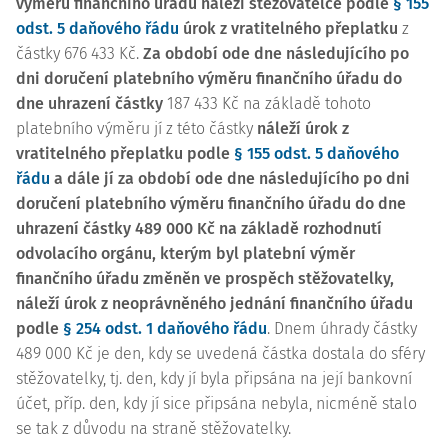
výměru finančního úřadu náleží stěžovatelce podle
§ 155
odst. 5 daňového řádu
úrok z vratitelného přeplatku
z
částky 676 433 Kč.
Za období ode dne následujícího po
dni doručení platebního výměru finančního úřadu do
dne uhrazení částky
187 433 Kč na základě tohoto
platebního výměru jí z této částky
náleží úrok z
vratitelného přeplatku podle
§ 155 odst. 5 daňového
řádu
a dále jí za období ode dne následujícího po dni
doručení platebního výměru finančního úřadu do dne
uhrazení částky 489 000 Kč na základě rozhodnutí
odvolacího orgánu, kterým byl platební výměr
finančního úřadu změněn ve prospěch stěžovatelky,
náleží úrok z neoprávněného jednání finančního úřadu
podle
§ 254 odst. 1 daňového řádu
. Dnem úhrady částky
489 000 Kč je den, kdy se uvedená částka dostala do sféry
stěžovatelky, tj. den, kdy jí byla připsána na její bankovní
účet, příp. den, kdy jí sice připsána nebyla, nicméně stalo
se tak z důvodu na straně stěžovatelky.