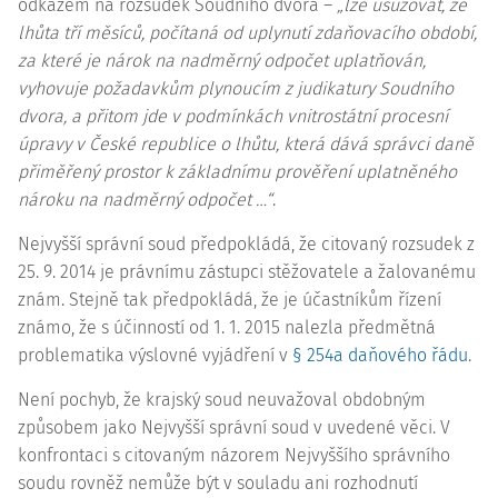
odkazem na rozsudek Soudního dvora –
„lze usuzovat, že
lhůta tří měsíců, počítaná od uplynutí zdaňovacího období,
za které je nárok na nadměrný odpočet uplatňován,
vyhovuje požadavkům plynoucím z judikatury Soudního
dvora, a přitom jde v podmínkách vnitrostátní procesní
úpravy v České republice o lhůtu, která dává správci daně
přiměřený prostor k základnímu prověření uplatněného
nároku na nadměrný odpočet …“
.
Nejvyšší správní soud předpokládá, že citovaný rozsudek z
25. 9. 2014 je právnímu zástupci stěžovatele a žalovanému
znám. Stejně tak předpokládá, že je účastníkům řízení
známo, že s účinností od 1. 1. 2015 nalezla předmětná
problematika výslovné vyjádření v
§ 254a daňového řádu
.
Není pochyb, že krajský soud neuvažoval obdobným
způsobem jako Nejvyšší správní soud v uvedené věci. V
konfrontaci s citovaným názorem Nejvyššího správního
soudu rovněž nemůže být v souladu ani rozhodnutí