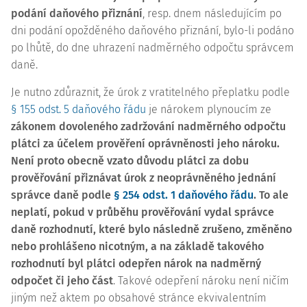
podání daňového přiznání
, resp. dnem následujícím po
dni podání opožděného daňového přiznání, bylo-li podáno
po lhůtě, do dne uhrazení nadměrného odpočtu správcem
daně.
Je nutno zdůraznit, že úrok z vratitelného přeplatku podle
§ 155 odst. 5 daňového řádu
je nárokem plynoucím ze
zákonem dovoleného zadržování nadměrného odpočtu
plátci za účelem prověření oprávněnosti jeho nároku.
Není proto obecně vzato důvodu plátci za dobu
prověřování přiznávat úrok z neoprávněného jednání
správce daně podle
§ 254 odst. 1 daňového řádu
. To ale
neplatí, pokud v průběhu prověřování vydal správce
daně rozhodnutí, které bylo následně zrušeno, změněno
nebo prohlášeno nicotným, a na základě takového
rozhodnutí byl plátci odepřen nárok na nadměrný
odpočet či jeho část
. Takové odepření nároku není ničím
jiným než aktem po obsahové stránce ekvivalentním