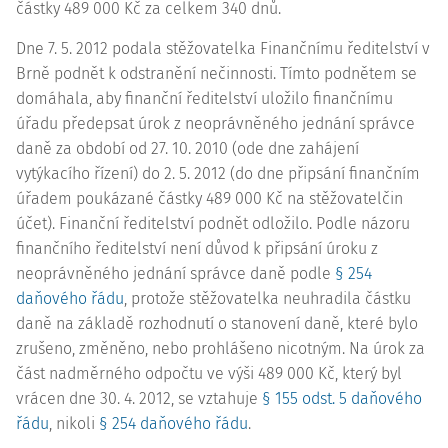
částky 489 000 Kč za celkem 340 dnů.
Dne 7. 5. 2012 podala stěžovatelka Finančnímu ředitelství v
Brně podnět k odstranění nečinnosti. Tímto podnětem se
domáhala, aby finanční ředitelství uložilo finančnímu
úřadu předepsat úrok z neoprávněného jednání správce
daně za období od 27. 10. 2010 (ode dne zahájení
vytýkacího řízení) do 2. 5. 2012 (do dne připsání finančním
úřadem poukázané částky 489 000 Kč na stěžovatelčin
účet). Finanční ředitelství podnět odložilo. Podle názoru
finančního ředitelství není důvod k připsání úroku z
neoprávněného jednání správce daně podle
§ 254
daňového řádu
, protože stěžovatelka neuhradila částku
daně na základě rozhodnutí o stanovení daně, které bylo
zrušeno, změněno, nebo prohlášeno nicotným. Na úrok za
část nadměrného odpočtu ve výši 489 000 Kč, který byl
vrácen dne 30. 4. 2012, se vztahuje
§ 155 odst. 5 daňového
řádu
, nikoli
§ 254 daňového řádu
.