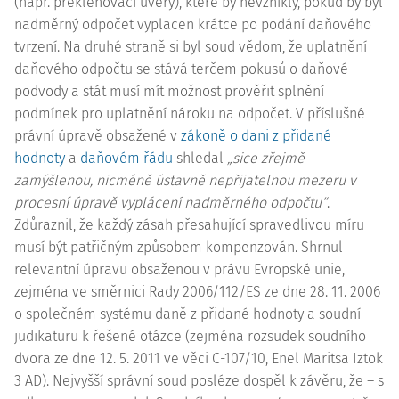
(např. překlenovací úvěry), které by nevznikly, pokud by byl
nadměrný odpočet vyplacen krátce po podání daňového
tvrzení. Na druhé straně si byl soud vědom, že uplatnění
daňového odpočtu se stává terčem pokusů o daňové
podvody a stát musí mít možnost prověřit splnění
podmínek pro uplatnění nároku na odpočet. V příslušné
právní úpravě obsažené v
zákoně o dani z přidané
hodnoty
a
daňovém řádu
shledal
„sice zřejmě
zamýšlenou, nicméně ústavně nepřijatelnou mezeru v
procesní úpravě vyplácení nadměrného odpočtu“
.
Zdůraznil, že každý zásah přesahující spravedlivou míru
musí být patřičným způsobem kompenzován. Shrnul
relevantní
úpravu obsaženou v právu Evropské unie,
zejména ve směrnici Rady
2006/112/ES
ze dne 28. 11. 2006
o společném systému daně z přidané hodnoty a soudní
judikaturu k řešené otázce (zejména rozsudek soudního
dvora ze dne 12. 5. 2011 ve věci
C-107/10
, Enel Maritsa Iztok
3 AD). Nejvyšší správní soud posléze dospěl k závěru, že – s