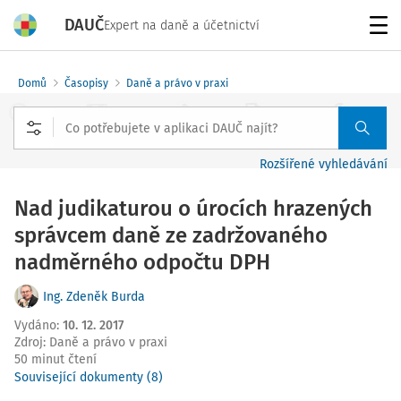
DAUČ
Expert na daně a účetnictví
Menu
Domů
Časopisy
Daně a právo v praxi
Rozšířené vyhledávání
Nad judikaturou o úrocích hrazených
správcem daně ze zadržovaného
nadměrného odpočtu DPH
Ing. Zdeněk Burda
Vydáno
:
10. 12. 2017
Zdroj
:
Daně a právo v praxi
50 minut čtení
Související dokumenty (8)