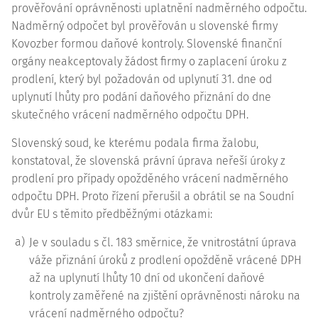
prověřování oprávněnosti uplatnění nadměrného odpočtu.
Nadměrný odpočet byl prověřován u slovenské firmy
Kovozber formou daňové kontroly. Slovenské finanční
orgány neakceptovaly žádost firmy o zaplacení úroku z
prodlení, který byl požadován od uplynutí 31. dne od
uplynutí lhůty pro podání daňového přiznání do dne
skutečného vrácení nadměrného odpočtu DPH.
Slovenský soud, ke kterému podala firma žalobu,
konstatoval, že slovenská právní úprava neřeší úroky z
prodlení pro případy opožděného vrácení nadměrného
odpočtu DPH. Proto řízení přerušil a obrátil se na Soudní
dvůr EU s těmito předběžnými otázkami:
a)
Je v souladu s čl. 183 směrnice, že vnitrostátní úprava
váže přiznání úroků z prodlení opožděně vrácené DPH
až na uplynutí lhůty 10 dní od ukončení daňové
kontroly zaměřené na zjištění oprávněnosti nároku na
vrácení nadměrného odpočtu?