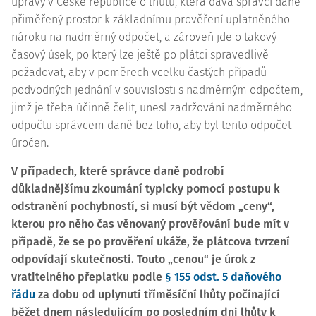
úpravy v České republice o lhůtu, která dává správci daně
přiměřený prostor k základnímu prověření uplatněného
nároku na nadměrný odpočet, a zároveň jde o takový
časový úsek, po který lze ještě po plátci spravedlivě
požadovat, aby v poměrech vcelku častých případů
podvodných jednání v souvislosti s nadměrným odpočtem,
jimž je třeba účinně čelit, unesl zadržování nadměrného
odpočtu správcem daně bez toho, aby byl tento odpočet
úročen.
V případech, které správce daně podrobí
důkladnějšímu zkoumání typicky pomocí postupu k
odstranění pochybností, si musí být vědom „ceny“,
kterou pro něho čas věnovaný prověřování bude mít v
případě, že se po prověření ukáže, že plátcova tvrzení
odpovídají skutečnosti. Touto „cenou“ je úrok z
vratitelného přeplatku podle
§ 155 odst. 5 daňového
řádu
za dobu od uplynutí tříměsíční lhůty počínající
běžet dnem následujícím po posledním dni lhůty k