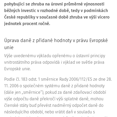
pohybující se zhruba na úrovni průměrné výnosnosti
běžných investic v rozhodné době, tedy v podmínkách
České republiky v současné době zhruba ve výši vícero
jednotek procent ročně.
Úprava daně z přidané hodnoty v právu Evropské
unie
Výše uvedenému výkladu opřenému o ústavní principy
vnitrostátního práva odpovídá i výklad ve světle práva
Evropské unie.
Podle
čl. 183 odst. 1
směrnice Rady
2006/112/ES
ze dne 28.
11. 2006 o společném systému daně z přidané hodnoty
(dále jen „směrnice“), pokud za dané zdaňovací období
výše odpočtu daně překročí výši splatné daně, mohou
členské státy buď převést nadměrný odpočet daně do
následujícího období, nebo vrátit daň v souladu s