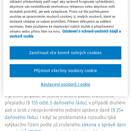
silný do té míry, že ve vyjádřeních k dalším žalobám
základní předpoklady patří např. aby správně fungovalo vyhledávání,
abychom vás neobtěžovali nevhodnou reklamou nebo abychom měli
hovořila o tom, že Nejvyšší správní soud překračuje své
dostatek podnětů, jak web vylepšovat. Proto od Vás potřebujeme
pravomoci, neboť má právo zákony pouze vykládat a nikoli
souhlas se zpracováním souborů cookies, tj. malých souborů, které se
dočasně ukládají ve vašem prohlížeči. Předem děkujeme za udělení
je sám vytvářet. Z jiných vyjádření byl zřejmý do té doby
souhlasu. Data využijeme ke zlepšování našich služeb a přizpůsobení
nevídaný odpor vůči rozhodovací činnosti Nejvyššího
obsahu webu přímo Vám na míru.
Oznámení o ochraně osobních údajů a
správního soudu, kdy Finanční správa tvrdila, že jeho
souborů cookie
rozsudky jsou závazné pouze pro krajské soudy a že je
odmítají respektovat, protože jsou nekvalitní. K některým
Zamítnout vše kromě nutných cookies
aspektům těchto názorů se dostaneme v dalších
judikátech, z „Kordárny“ je nutno dále upozornit na
Přijmout všechny soubory cookie
skutečnost, že rozlišuje úrok v případě, kdy je nárok na
odpočet uznán již u finančního úřadu, od úroku, kdy je
Nastavení souborů cookie
přiznán až na základě odvolání proti platebnímu výměru.
V prvním případě se jedná o úrok z pozdě vráceného
přeplatku (
§ 155 odst. 5 daňového řádu
), v případě druhém
pak o úrok z neoprávněného jednání správce daně (
§ 254
daňového řádu
). I když se problematika rozsudku týká
vytýkacího řízení podle již zrušeného
zákona o správě daní