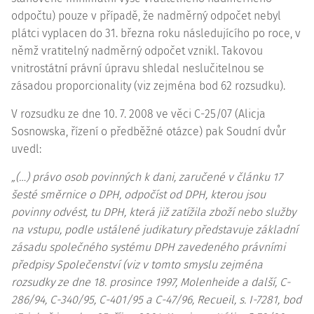
odpočtu) pouze v případě, že nadměrný odpočet nebyl
plátci vyplacen do 31. března roku následujícího po roce, v
němž vratitelný nadměrný odpočet vznikl. Takovou
vnitrostátní právní úpravu shledal neslučitelnou se
zásadou proporcionality (viz zejména bod 62 rozsudku).
V rozsudku ze dne 10. 7. 2008 ve věci
C-25/07
(Alicja
Sosnowska, řízení o předběžné otázce) pak Soudní dvůr
uvedl:
„(…) právo osob povinných k dani, zaručené v článku 17
šesté
směrnice o DPH
, odpočíst od DPH, kterou jsou
povinny odvést, tu DPH, která již zatížila zboží nebo služby
na vstupu, podle ustálené judikatury představuje základní
zásadu společného systému DPH zavedeného právními
předpisy Společenství (viz v tomto smyslu zejména
rozsudky ze dne 18. prosince 1997, Molenheide a další,
C-
286/94
, C-340/95, C-401/95 a C-47/96, Recueil, s. I-7281, bod