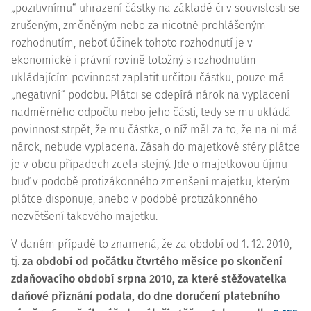
„pozitivnímu“ uhrazení částky na základě či v souvislosti se
zrušeným, změněným nebo za nicotné prohlášeným
rozhodnutím, neboť účinek tohoto rozhodnutí je v
ekonomické i právní rovině totožný s rozhodnutím
ukládajícím povinnost zaplatit určitou částku, pouze má
„negativní“ podobu. Plátci se odepírá nárok na vyplacení
nadměrného odpočtu nebo jeho části, tedy se mu ukládá
povinnost strpět, že mu částka, o níž měl za to, že na ni má
nárok, nebude vyplacena. Zásah do majetkové sféry plátce
je v obou případech zcela stejný. Jde o majetkovou újmu
buď v podobě protizákonného zmenšení majetku, kterým
plátce disponuje, anebo v podobě protizákonného
nezvětšení takového majetku.
V daném případě to znamená, že za období od 1. 12. 2010,
tj.
za období od počátku čtvrtého měsíce po skončení
zdaňovacího období srpna 2010, za které stěžovatelka
daňové přiznání podala, do dne doručení platebního