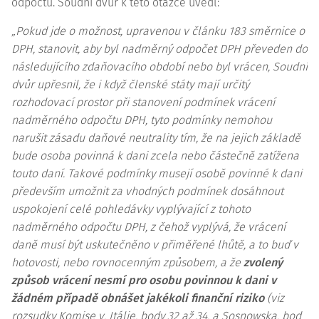
odpočtu. Soudní dvůr k této otázce uvedl:
„Pokud jde o možnost, upravenou v
článku 183 směrnice o
DPH
, stanovit, aby byl nadměrný odpočet DPH převeden do
následujícího zdaňovacího období nebo byl vrácen, Soudní
dvůr upřesnil, že i když členské státy mají určitý
rozhodovací prostor při stanovení podmínek vrácení
nadměrného odpočtu DPH, tyto podmínky nemohou
narušit zásadu daňové neutrality tím, že na jejich základě
bude osoba povinná k dani zcela nebo částečně zatížena
touto daní. Takové podmínky musejí osobě povinné k dani
především umožnit za vhodných podmínek dosáhnout
uspokojení celé pohledávky vyplývající z tohoto
nadměrného odpočtu DPH, z čehož vyplývá, že vrácení
daně musí být uskutečněno v přiměřené lhůtě, a to buď v
hotovosti, nebo rovnocenným způsobem, a že
zvolený
způsob vrácení nesmí pro osobu povinnou k dani v
žádném případě obnášet jakékoli finanční riziko
(viz
rozsudky Komise v. Itálie, body 32 až 34, a Sosnowska, bod