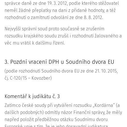
správce daně ze dne 19. 3. 2012, podle kterého stěžovatel
neměl žádné přeplatky na dani z přidané hodnoty, a též
rozhodnutí o zamítnutí odvolání ze dne 8. 8. 2012.
Nejvyšší správní soud proto současně se zrušením
rozsudku krajského soudu zrušil i rozhodnutí žalovaného a
věc mu vrátil k dalšímu řízení.
3. Pozdní vracení DPH u Soudního dvora EU
(podle rozhodnutí Soudního dvora EU ze dne 21. 10. 2015,
čj. C-120/15 – Kovozber)
Komentář k judikátu č. 3
Zatímco české soudy při vytváření rozsudku „Kordárna“ (a
dalších podobných) odmítly názor Finanční správy, že měly
napřed položit předběžnou otázku Soudnímu dvoru
Evropské unie s tím, že je jeho dosavadní
judikatura