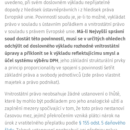
uvedeno, při svém doslovném výkladu nepřijatelné
dopady z hledisek ústavněprávních i z hledisek práva
Evropské unie. Povinností soudu je, je-li to možné, vykládat
právo v souladu s ústavním pořádkem a vnitrostátní právo
v souladu s právem Evropské unie.
Má-li Nejvyšší správní
soud dostát této povinnosti, musí se v určitých ohledech
odchýlit od doslovného výkladu rozhodné vnitrostátní
úpravy a přiklonit se k výkladu reflektujícímu smysl a
účel systému výběru DPH
, jeho základní strukturální prvky
a princip proporcionality ve spojení s povinností šetřit
základní práva a svobody jednotlivců (zde právo vlastnit
majetek a právo podnikat).
Vnitrostátní právo neobsahuje žádné ustanovení o lhůtě,
které by mohlo být podkladem pro jeho analogické užití a
zaplnění mezery spočívající v tom, že toto právo nestanoví
časovou mez, jejímž překročením vzniká plátci nárok na
úrok z vratitelného přeplatku podle
§ 155 odst. 5 daňového