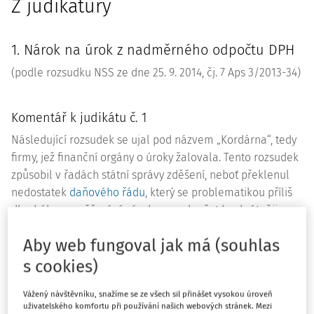
Z judikatury
1. Nárok na úrok z nadměrného odpočtu DPH
(podle rozsudku NSS ze dne 25. 9. 2014, čj.
7 Aps 3/2013-34
)
Komentář k judikátu č. 1
Následující rozsudek se ujal pod názvem „Kordárna“, tedy
firmy, jež finanční orgány o úroky žalovala. Tento rozsudek
způsobil v řadách státní správy zděšení, neboť překlenul
nedostatek
daňového řádu
, který se problematikou příliš
dlouhého prověřování nároku na odpočet konkrétněji
nezabýval a za využití judikatury Soudního dvora EU došel
Aby web fungoval jak má (souhlas
k názoru, že jestliže postup k odstranění pochybností trvá
déle než tři měsíce, má daňový subjekt nárok na úrok 14 %
s cookies)
+ REPO sazbu České národní banky ročně. Finanční správa
Vážený návštěvníku, snažíme se ze všech sil přinášet vysokou úroveň
jej odmítala několik let plošně aplikovat a její odpor byl
uživatelského komfortu při používání našich webových stránek. Mezi