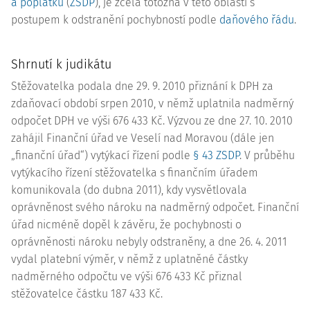
a poplatků
(
ZSDP
), je zcela totožná v této oblasti s
postupem k odstranění pochybností podle
daňového řádu
.
Shrnutí k judikátu
Stěžovatelka podala dne 29. 9. 2010 přiznání k DPH za
zdaňovací období srpen 2010, v němž uplatnila nadměrný
odpočet DPH ve výši 676 433 Kč. Výzvou ze dne 27. 10. 2010
zahájil Finanční úřad ve Veselí nad Moravou (dále jen
„finanční úřad“) vytýkací řízení podle
§ 43 ZSDP
. V průběhu
vytýkacího řízení stěžovatelka s finančním úřadem
komunikovala (do dubna 2011), kdy vysvětlovala
oprávněnost svého nároku na nadměrný odpočet. Finanční
úřad nicméně dopěl k závěru, že pochybnosti o
oprávněnosti nároku nebyly odstraněny, a dne 26. 4. 2011
vydal platební výměr, v němž z uplatněné částky
nadměrného odpočtu ve výši 676 433 Kč přiznal
stěžovatelce částku 187 433 Kč.