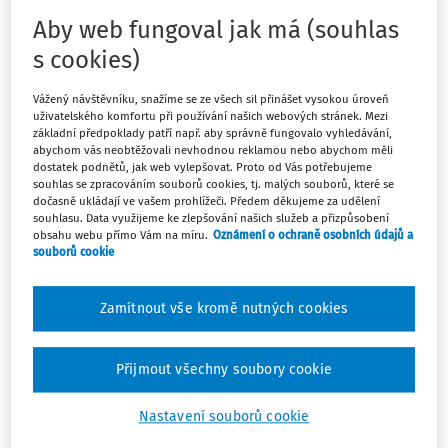
Aby web fungoval jak má (souhlas
K předpisům:
s cookies)
§ 8 odst. 5 zákona č. 456/2011 Sb.
§ 35 DŘ
Vážený návštěvníku, snažíme se ze všech sil přinášet vysokou úroveň
uživatelského komfortu při používání našich webových stránek. Mezi
základní předpoklady patří např. aby správně fungovalo vyhledávání,
Nad rámec výše uvedeného Nejvyšší správní soud uvádí,
abychom vás neobtěžovali nevhodnou reklamou nebo abychom měli
že podle
§ 8
a
§ 10 zákona č. 456/2011 Sb.
, o Finanční
dostatek podnětů, jak web vylepšovat. Proto od Vás potřebujeme
souhlas se zpracováním souborů cookies, tj. malých souborů, které se
správě České republiky, ve znění pozdějších předpisů,
dočasně ukládají ve vašem prohlížeči. Předem děkujeme za udělení
jenž nabyl účinnosti dnem 1. ledna 2013, ve spojení s
§
souhlasu. Data využijeme ke zlepšování našich služeb a přizpůsobení
obsahu webu přímo Vám na míru.
Oznámení o ochraně osobních údajů a
10 daňového řádu
, jsou správci daně finanční úřady,
souborů cookie
jejichž územní působnost odpovídá území vyšších
územních samosprávných celků. Tyto finanční úřady sídlí
Zamítnout vše kromě nutných cookies
v sídle příslušného vyššího územního samosprávného
celku. Nadto mohou mít v dalších obcích jednotlivá
územní pracoviště (vymezená vyhláškou č.
48/2012 Sb.
,
Přijmout všechny soubory cookie
o územních pracovištích finančních úřadů, která se
nenacházejí v jejich sídlech), místě příslušným ke
Nastavení souborů cookie
správě daní konkrétního daňového subjektu je však vždy