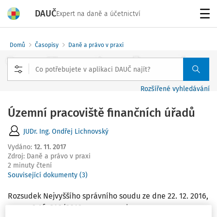
DAUČ
Expert na daně a účetnictví
Menu
Domů
Časopisy
Daně a právo v praxi
Rozšířené vyhledávání
Územní pracoviště finančních úřadů
JUDr. Ing. Ondřej Lichnovský
Vydáno
:
12. 11. 2017
Zdroj
:
Daně a právo v praxi
2 minuty čtení
Související dokumenty (3)
Rozsudek Nejvyššího správního soudu ze dne 22. 12. 2016,
sp. zn. 6 Afs 243/2016, www.nssoud.cz