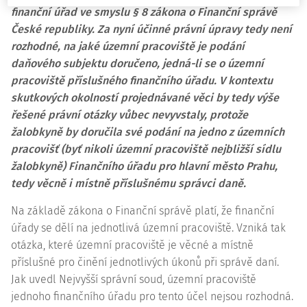
finanční úřad ve smyslu § 8 zákona o Finanční správě
České republiky. Za nyní účinné právní úpravy tedy není
rozhodné, na jaké územní pracoviště je podání
daňového subjektu doručeno, jedná-li se o územní
pracoviště příslušného finančního úřadu. V kontextu
skutkových okolností projednávané věci by tedy výše
řešené právní otázky vůbec nevyvstaly, protože
žalobkyně by doručila své podání na jedno z územních
pracovišť (byť nikoli územní pracoviště nejbližší sídlu
žalobkyně) Finančního úřadu pro hlavní město Prahu,
tedy věcně i místně příslušnému správci daně.
Na základě zákona o Finanční správě platí, že finanční
úřady se dělí na jednotlivá územní pracoviště. Vzniká tak
otázka, které územní pracoviště je věcné a místně
příslušné pro činění jednotlivých úkonů při správě daní.
Jak uvedl Nejvyšší správní soud, územní pracoviště
jednoho finančního úřadu pro tento účel nejsou rozhodná.