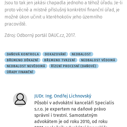
Jsou to tak jen jakási chapadla jednoho a téhož úřadu. Je-li
proto věcně a místně příslušný konkrétní finanční úřad, je
možné úkon učinit u kteréhokoliv jeho územního
pracoviště.
Zdroj: Odborný portál DAUC.cz, 2017.
DAŇOVÁ KONTROLA
DOKAZOVÁNÍ
NEDBALOST
BŘEMENO DŮKAZNÍ
BŘEMENO TVRZENÍ
NEDBALOST VĚDOMÁ
NEDBALOST NEVĚDOMÁ
ŘÍZENÍ PROCESNÍ (DAŇOVÉ)
ÚŘADY FINANČNÍ
JUDr. Ing. Ondřej Lichnovský
Působí v advokátní kanceláři Specialis
s.r.o. Je expertem na daňové právo
správní i trestní. Samostatným
advokátem je od roku 2010, od roku