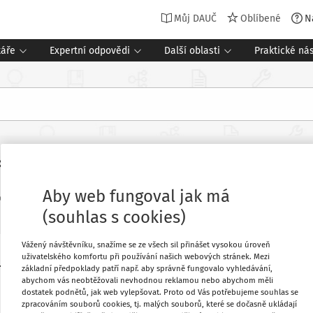
Můj DAUČ
Oblíbené
N
táře
Expertní odpovědi
Další oblasti
Praktické nás
říkaz
Aby web fungoval jak má
Související dokumenty (
oj
:
Daně a právo v praxi
2 minuty čtení
(souhlas s cookies)
Vážený návštěvníku, snažíme se ze všech sil přinášet vysokou úroveň
uživatelského komfortu při používání našich webových stránek. Mezi
2016, sp. zn. 2 Afs 213/2016,
Oblíbené
základní předpoklady patří např. aby správně fungovalo vyhledávání,
abychom vás neobtěžovali nevhodnou reklamou nebo abychom měli
dostatek podnětů, jak web vylepšovat. Proto od Vás potřebujeme souhlas se
Stáhnout
zpracováním souborů cookies, tj. malých souborů, které se dočasně ukládají