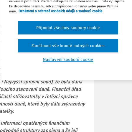
ve vašem prohlížeči. Předem děkujeme za udělení souhlasu. Data využijeme
ke zlepšování našich služeb a přizpůsobení obsahu webu přímo Vám na
míru.
Oznámení o ochraně osobních údajů a souborů cookie
Tisknout
že finanční orgány musí
Přijmout všechny soubory cookie
Sdílet
acího příkazu zdůvodnit dva okruhy
i budoucího stanovení daně a otázku
Zamítnout vše kromě nutných cookies
Poznámka
ěci ve světle výše uvedených požadavků
Nastavení souborů cookie
mi podrobně a přesvědčivě pojednal o
ojení stěžovatelky v řetězci, z čehož
 i Nejvyšší správní soud), že byla dána
oucího stanovení daně. Finanční úřad
 účasti stěžovatelky v řetězci správce
nosti daně, které byly dále zvýrazněny
telky.
) informací opatřených finančním
odvodné struktury zapojena a že její