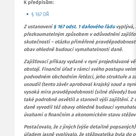
K předpisům:
§ 167 DŘ
Z ustanovení
§ 167 odst. 1 daňového řádu
vyplývá, 
přezkoumatelným způsobem v odůvodnění zajišťov
skutečností – otázku přiměřené pravděpodobnost
obav ohledně budoucí vymahatelnosti daně.
Zajišťovací příkazy vydané v nyní projednávané v
obstojí. Finanční úřad v rámci svého postupu vel
podvodném obchodním řetězci, jeho struktuře a zap
usoudil (tento závěr aproboval krajský soud a nyní
vysoká míra pravděpodobnosti (silné důvody) bud
také podrobně osvětlil a stanovil výši zajištění. Z
daně vyvodil též obavy ohledně budoucí vymahatel
úvahami o finančním a ekonomickém stavu stěžova
Postačovalo, že z jiných (výše detailně popsaných
úřadem jasně vyplývalo, že stěžovatelka byla do p