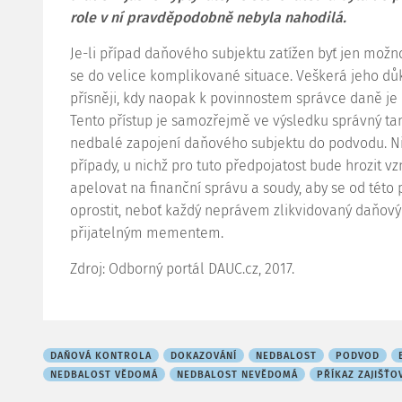
role v ní pravděpodobně nebyla nahodilá.
Je-li případ daňového subjektu zatížen byť jen možn
se do velice komplikované situace. Veškerá jeho 
přísněji, kdy naopak k povinnostem správce daně j
Tento přístup je samozřejmě ve výsledku správný ta
nedbalé zapojení daňového subjektu do podvodu. Ni
případy, u nichž pro tuto předpojatost bude hrozit v
apelovat na finanční správu a soudy, aby se od této
oprostit, neboť každý neprávem zlikvidovaný daňový
přijatelným mementem.
Zdroj: Odborný portál DAUC.cz, 2017.
DAŇOVÁ KONTROLA
DOKAZOVÁNÍ
NEDBALOST
PODVOD
NEDBALOST VĚDOMÁ
NEDBALOST NEVĚDOMÁ
PŘÍKAZ ZAJIŠŤO