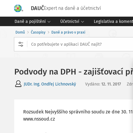
DAUČ
Expert na daně a účetnictví
Daně a pojištění
Účetnictví
Legislativa a komen
Domů
Časopisy
Daně a právo v praxi
Podvody na DPH - zajišťovací p
JUDr. Ing. Ondřej Lichnovský
Vydáno
:
12. 11. 2017
Zdr
Rozsudek Nejvyššího správního soudu ze dne 30. 11. 
www.nssoud.cz