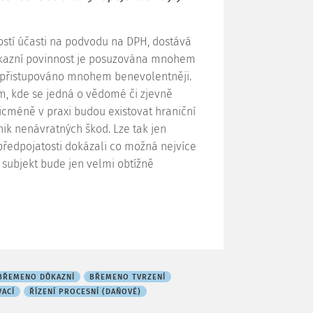
ostí účasti na podvodu na DPH, dostává
důkazní povinnost je posuzována mnohem
e přistupováno mnohem benevolentněji.
m, kde se jedná o vědomé či zjevně
cméně v praxi budou existovat hraniční
znik nenávratných škod. Lze tak jen
 předpojatosti dokázali co možná nejvíce
 subjekt bude jen velmi obtížně
BŘEMENO DŮKAZNÍ
BŘEMENO TVRZENÍ
VACÍ
ŘÍZENÍ PROCESNÍ (DAŇOVÉ)