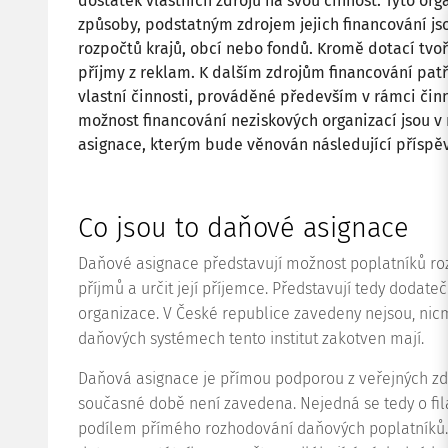
dostatek vlastních zdrojů na svou činnost. Tyto or
způsoby, podstatným zdrojem jejich financování jso
rozpočtů krajů, obcí nebo fondů. Kromě dotací tvoř
příjmy z reklam. K dalším zdrojům financování patř
vlastní činnosti, prováděné především v rámci činn
možnost financování neziskových organizací jsou 
asignace, kterým bude věnován následující příspě
Co jsou to daňové asignace
Daňové asignace představují možnost poplatníků ro
příjmů a určit její příjemce. Představují tedy dodate
organizace. V České republice zavedeny nejsou, nic
daňových systémech tento institut zakotven mají.
Daňová asignace je přímou podporou z veřejných zdr
současné době není zavedena. Nejedná se tedy o fila
podílem přímého rozhodování daňových poplatníků. 