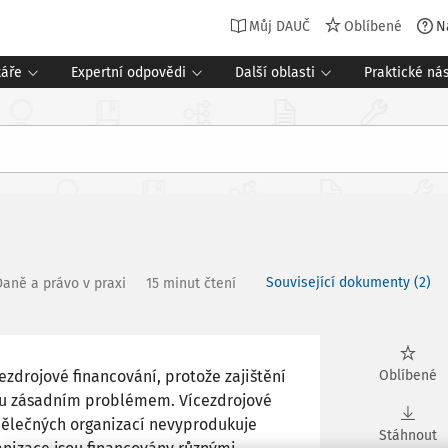
Můj DAUČ
Oblíbené
N
táře
Expertní odpovědi
Další oblasti
Praktické nás
Související dokumenty (2)
Daně a právo v praxi
15 minut čtení
ezdrojové financování, protože zajištění
Oblíbené
ypu zásadním problémem. Vícezdrojové
ýdělečných organizací nevyprodukuje
Stáhnout