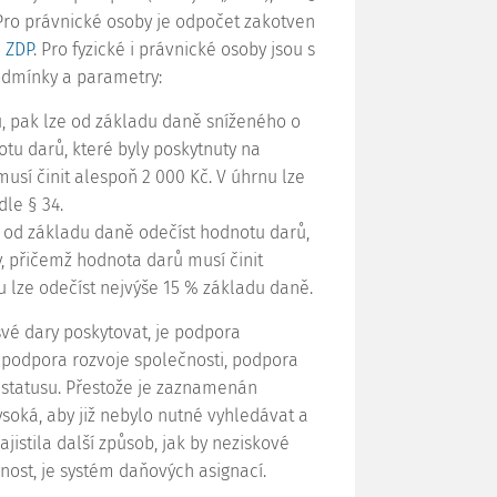
o právnické osoby je odpočet zakotven
1 ZDP
. Pro fyzické i právnické osoby jsou s
dmínky a parametry:
u, pak lze od základu daně sníženého o
tu darů, které byly poskytnuty na
sí činit alespoň 2 000 Kč. V úhrnu lze
le § 34.
e od základu daně odečíst hodnotu darů,
, přičemž hodnota darů musí činit
 lze odečíst nejvýše 15 % základu daně.
vé dary poskytovat, je podpora
 podpora rozvoje společnosti, podpora
 statusu. Přestože je zaznamenán
ysoká, aby již nebylo nutné vyhledávat a
ajistila další způsob, jak by neziskové
nnost, je systém daňových asignací.