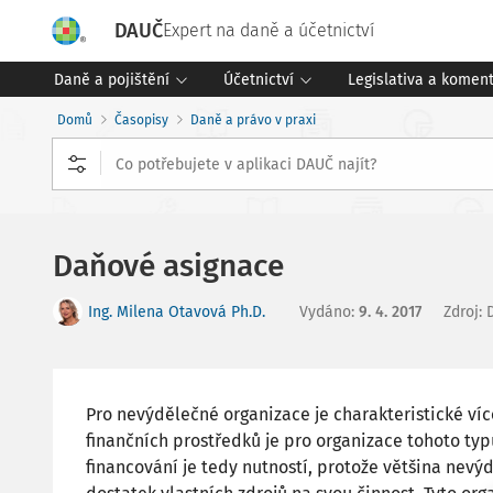
DAUČ
Expert na daně a účetnictví
Daně a pojištění
Účetnictví
Legislativa a komen
Domů
Časopisy
Daně a právo v praxi
Daňové asignace
Ing. Milena Otavová Ph.D.
Vydáno
:
9. 4. 2017
Zdroj
:
Pro nevýdělečné organizace je charakteristické víc
finančních prostředků je pro organizace tohoto t
financování je tedy nutností, protože většina nev