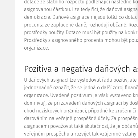
dotace
ze státního rozpočtu podléhající následné ko
asignovanou částkou. Lze tedy říci, že daňová asignac
demokracie. Daňové asignace nejsou totéž co
dotac
procenta ze zaplacené daně, rozhodují občané. Rozdí
prostředky použity.
Dotace
musí být použity na konkré
Prostředky z asignovaného procenta mohou být použi
organizace.
Pozitiva a negativa daňových a
U daňových asignací lze vysledovat řadu pozitiv, ale 
jednoznačně označit, že se jedná o další zdroj fina
organizace. Uvedené pozitivum je však vystaveno kri
domnívají, že při zavedení daňových asignací by došl
chod neziskových organizací, případně ke zrušení či 
darováním na veřejně prospěšné účely. Za prospěšno
asignacemi považovat také skutečnost, že je obča
veřejném prospěchu a rozvíjet tak vzájemné vztahy