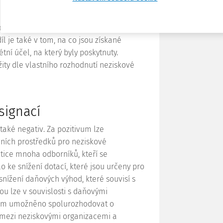
ntrole státu s ohledem na nakládání s
e zajišťuje vyšší formu fiskální
e
. O tom, kam plynou asignovaná
l je také v tom, na co jsou získané
tní účel, na který byly poskytnuty.
ty dle vlastního rozhodnutí neziskové
signací
také negativ. Za pozitivum lze
nčních prostředků pro neziskové
tice mnoha odborníků, kteří se
o ke snížení dotací, které jsou určeny pro
snížení daňových výhod, které souvisí s
u lze v souvislosti s daňovými
nům umožněno spolurozhodovat o
 mezi neziskovými organizacemi a