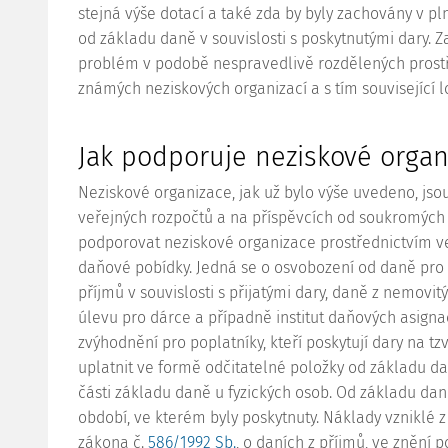
stejná výše dotací a také zda by byly zachovány v p
od základu daně v souvislosti s poskytnutými dary. Z
problém v podobě nespravedlivě rozdělených pros
známých neziskových organizací a s tím související 
Jak podporuje neziskové organ
Neziskové organizace, jak už bylo výše uvedeno, jsou
veřejných rozpočtů a na příspěvcích od soukromých 
podporovat neziskové organizace prostřednictvím ve
daňové pobídky. Jedná se o osvobození od daně pro d
příjmů v souvislosti s přijatými dary, daně z nemovit
úlevu pro dárce a případně institut daňových asigna
zvýhodnění pro poplatníky, kteří poskytují dary na t
uplatnit ve formě odčitatelné položky od základu d
části základu daně u fyzických osob. Od základu dan
období, ve kterém byly poskytnuty. Náklady vzniklé z
zákona č.
586/1992 Sb.
, o daních z příjmů, ve znění p