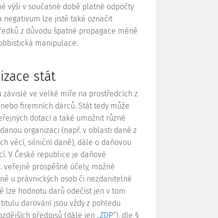
lné výši v současné době platné odpočty
a negativum lze jistě také označit
tředků z důvodu špatné propagace méně
lobbistická manipulace.
izace stát
 závislé ve velké míře na prostředcích z
nebo firemních dárců. Stát tedy může
řejných dotací a také umožnit různé
anou organizaci (např. v oblasti daně z
ých věcí, silniční daně), dále o daňovou
cí. V České republice je daňové
zv. veřejně prospěšné účely, možné
aně u právnických osob či nezdanitelné
ě lze hodnotu darů odečíst jen v tom
 titulu darování jsou vždy z pohledu
ozdějších předpisů (dále jen „
ZDP
“), dle §