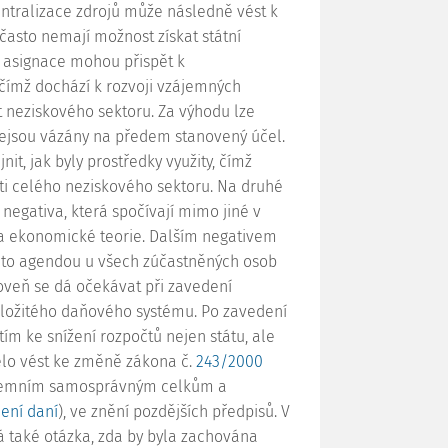
centralizace zdrojů může následně vést k
často nemají možnost získat státní
é asignace mohou přispět k
 čímž dochází k rozvoji vzájemných
 neziskového sektoru. Za výhodu lze
 nejsou vázány na předem stanovený účel.
it, jak byly prostředky využity, čímž
ti celého neziskového sektoru. Na druhé
negativa, která spočívají mimo jiné v
ka ekonomické teorie. Dalším negativem
touto agendou u všech zúčastněných osob
roveň se dá očekávat při zavedení
 složitého daňového systému. Po zavedení
tím ke snížení rozpočtů nejen státu, ale
elo vést ke změně zákona č.
243/2000
 územním samosprávným celkům a
ení daní
), ve znění pozdějších předpisů. V
á také otázka, zda by byla zachována