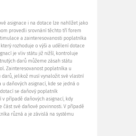
ové asignace i na
dotace
lze nahlížet jako
om provedli srovnání těchto tří forem
stimulace a zainteresovanosti poplatníka
u, který rozhoduje o výši a udělení
dotace
nací je vliv státu již nižší, kontroluje
kytnutých darů můžeme zásah státu
l. Zainteresovanost poplatníka u
darů, jelikož musí vynaložit své vlastní
a u daňových asignací, kde se jedná o
 dotací se daňový poplatník
í v případě daňových asignací, kdy
ze část své daňové povinnosti. V případě
tníka různá a je závislá na systému