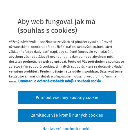
ganizace jsou financovány různými
u dotace, a to ze státního rozpočtu,
í externí zdroje financování dary a
Tisknout
Aby web fungoval jak má
í členské příspěvky a dále příjmy z
osti vedlejší (hospodářské). Jako další
(souhlas s cookies)
Sdílet
v některých státech zavedeny daňové
vek.
Vážený návštěvníku, snažíme se ze všech sil přinášet vysokou úroveň
uživatelského komfortu při používání našich webových stránek. Mezi
Poznámka
základní předpoklady patří např. aby správně fungovalo vyhledávání,
abychom vás neobtěžovali nevhodnou reklamou nebo abychom měli
dostatek podnětů, jak web vylepšovat. Proto od Vás potřebujeme souhlas se
zpracováním souborů cookies, tj. malých souborů, které se dočasně ukládají
ve vašem prohlížeči. Předem děkujeme za udělení souhlasu. Data využijeme
zhodovat o části své odvedené daně z
ke zlepšování našich služeb a přizpůsobení obsahu webu přímo Vám na
míru.
Oznámení o ochraně osobních údajů a souborů cookie
čný zdroj příjmů pro nestátní neziskové
méně ostatní země Visegrádské skupiny v
Přijmout všechny soubory cookie
ojů, která však v České republice v
Zamítnout vše kromě nutných cookies
ntropii, ale daňovou redistribuci s
Získané prostředky jsou určitou formou
Nastavení souborů cookie