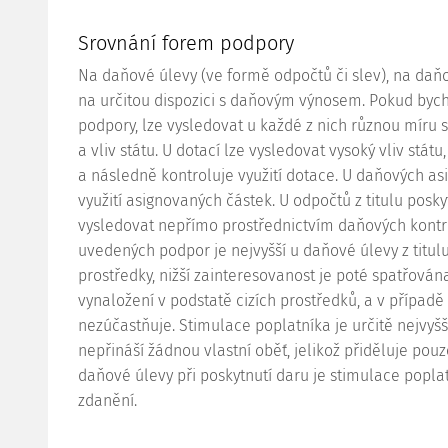
Srovnání forem podpory
Na daňové úlevy (ve formě odpočtů či slev), na daň
na určitou dispozici s daňovým výnosem. Pokud bych
podpory, lze vysledovat u každé z nich různou míru 
a vliv státu. U dotací lze vysledovat vysoký vliv stát
a následně kontroluje využití
dotace
. U daňových asig
využití asignovaných částek. U odpočtů z titulu pos
vysledovat nepřímo prostřednictvím daňových kontro
uvedených podpor je nejvyšší u daňové úlevy z titulu 
prostředky, nižší zainteresovanost je poté spatřován
vynaložení v podstatě cizích prostředků, a v případě
nezúčastňuje. Stimulace poplatníka je určitě nejvyšš
nepřináší žádnou vlastní oběť, jelikož přiděluje pou
daňové úlevy při poskytnutí daru je stimulace popla
zdanění.