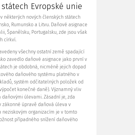
 státech Evropské unie
 v některých nových členských státech
ensko, Rumunsko a
Litvu. Daňové asignace
álii, Španělsku, Portugalsku, zde jsou však
 církví.
avedeny všechny ostatní země spadající
sko zavedlo daňové asignace jako první v
tátech je obdobná, nicméně jejich dopad
lkového daňového systému platného v
kladů, systém odčitatelných položek od
í výpočet konečné daně). Významný vliv
 daňovými úlevami. Zásadní je, zda
v zákonné úpravě daňová úleva v
ým neziskovým organizacím je v tomto
možnost případného snížení daňového