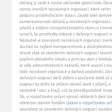
občany, tj. vede k rozvoji občanské společnosti. De
rozvoji menších neziskových organizací, které velmi 
podporu prostřednictvím dotací. Zajisté také daňov
zainteresovanosti občanů a neziskových organizací,
vztahů a zvýšení celospolečenského zájmu o činnost
označit, že prostředky získané z daňových asignací
Následně je povinností neziskových organizací zveřejn
dochází ke zvýšení transparentnosti a důvěryhodnos
straně však se zavedením daňových asignací souvisí 
popření základního smyslu a principu daní z hledis
je výše administrativních nákladů, které souvisí s 
(stát, neziskové organizace a daňový poplatník). Zá
daňových asignací další ztížení v současné době již
asignací by došlo ke snížení výnosů daně z příjmů, a 
následně i obcí a krajů, což by pravděpodobně mus
Sb.
, o rozpočtovém určení výnosů některých daní
některým státním fondům (
zákon o rozpočtovém urč
souvislosti se zavedením daňových asignací vyvstáv