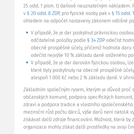
25 odst. 1
písm. t)
daňově neuznatelným nákladem. Pr
v
§ 20 odst. 8 ZDP
, pro fyzické osoby pak v
§ 15 odst. 
ohledem na odpočet nastaveny zákonem odlišné po
V případě, že je dar poskytnut právnickou osobo
odčitatelné položky podle
§ 34 ZDP
odečíst hodno
obecně prospěšné účely, přičemž hodnota daru mu
odečíst nejvýše 10 % základu daně sníženého pod
V případě, že je dar darován fyzickou osobou, lz
které byly poskytnuty na obecně prospěšné účely
alespoň 1 000 Kč nebo 2 % základu daně. V úhrnu
Základním společným rysem, kterým je důvod proč s
občanských komunit, podpora specifických komunit,
zdraví a podpora tradice a vlastního společenského
meziroční růst počtu dárců, výše darů není natolik v
získávat další zdroje financování. Možnost, která by z
organizace mohly získat další prostředky na svoji či