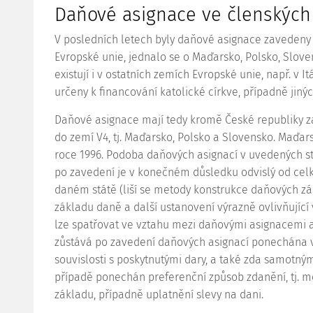
Daňové asignace ve členských
V posledních letech byly daňové asignace zavedeny
Evropské unie, jednalo se o Maďarsko, Polsko, Slov
existují i v ostatních zemích Evropské unie, např. v It
určeny k financování katolické církve, případně jiných
Daňové asignace mají tedy kromě České republiky z
do zemí V4, tj. Maďarsko, Polsko a Slovensko. Maďar
roce 1996. Podoba daňových asignací v uvedených s
po zavedení je v konečném důsledku odvislý od ce
daném státě (liší se metody konstrukce daňových zá
základu daně a další ustanovení výrazně ovlivňujíc
lze spatřovat ve vztahu mezi daňovými asignacemi a
zůstává po zavedení daňových asignací ponechána 
souvislosti s poskytnutými dary, a také zda samotn
případě ponechán preferenční způsob zdanění, tj. 
základu, případně uplatnění slevy na dani.