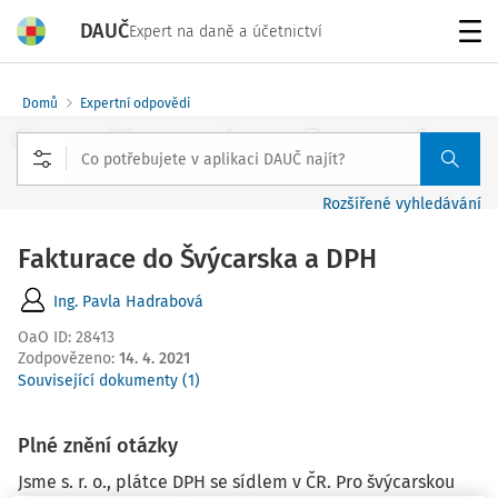
DAUČ
Expert na daně a účetnictví
Menu
Domů
Expertní odpovědi
Rozšířené vyhledávání
Fakturace do Švýcarska a DPH
Ing. Pavla Hadrabová
OaO ID
:
28413
Zodpovězeno
:
14. 4. 2021
Související dokumenty (1)
Plné znění otázky
Jsme s. r. o., plátce DPH se sídlem v ČR. Pro švýcarskou