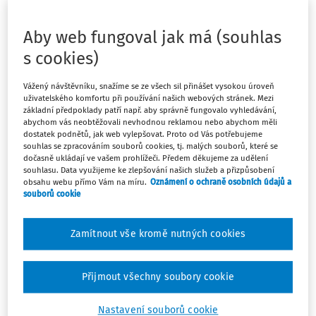
firmu, která sídlí ve Švýcarsku, jsme pracovali na vývoji
nových kontejnerů pro PET láhve a udělali jsme k tomu
Aby web fungoval jak má (souhlas
také technickou dokumentaci. Všechny vývojářské práce
(včetně zpracování technické dokumentace) probíhaly v
s cookies)
tuzemsku. Teď máme tyto vývojářské práce i technickou
dokumentaci fakturovat (v ceně 32008,0 CHF) výše
Vážený návštěvníku, snažíme se ze všech sil přinášet vysokou úroveň
uživatelského komfortu při používání našich webových stránek. Mezi
zmíněné švýcarské firmě. Musíme na tyto práce vystavit
základní předpoklady patří např. aby správně fungovalo vyhledávání,
fakturu, kde bude uvedeno i česká DPH 21% (a toto DPH
abychom vás neobtěžovali nevhodnou reklamou nebo abychom měli
dostatek podnětů, jak web vylepšovat. Proto od Vás potřebujeme
pak odvést na FÚ), nebo je tato činnost osvobozena od
souhlas se zpracováním souborů cookies, tj. malých souborů, které se
DPH, nebo vůbec nepodléhá DPH? A případně do kterého
dočasně ukládají ve vašem prohlížeči. Předem děkujeme za udělení
řádku v přiznání k DPH je potřeba tuto fakturu uvést?
souhlasu. Data využijeme ke zlepšování našich služeb a přizpůsobení
obsahu webu přímo Vám na míru.
Oznámení o ochraně osobních údajů a
souborů cookie
Zamítnout vše kromě nutných cookies
Odpověď
Přijmout všechny soubory cookie
Máte předplatné?
Přihlaste se
Nastavení souborů cookie