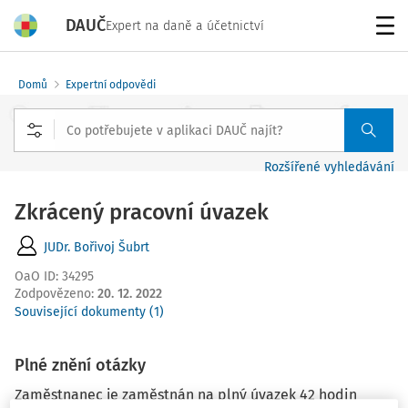
DAUČ
Expert na daně a účetnictví
Menu
Domů
Expertní odpovědi
Rozšířené vyhledávání
Zkrácený pracovní úvazek
JUDr. Bořivoj Šubrt
OaO ID
:
34295
Zodpovězeno
:
20. 12. 2022
Související dokumenty (1)
Plné znění otázky
Zaměstnanec je zaměstnán na plný úvazek 42 hodin