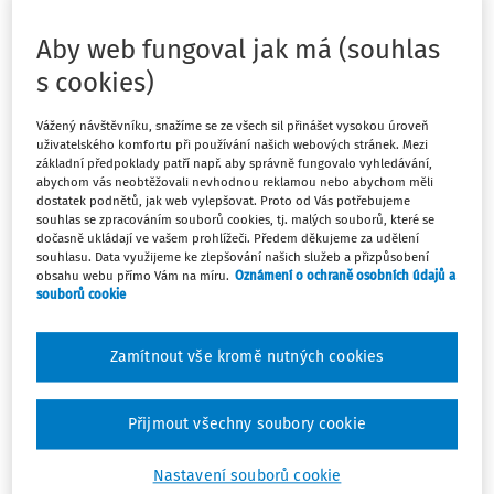
týdně, na pozici prodavače na jednu směnnu-pracovní
doba rovnoměrně rozvržená. Od 12. 12. 2022 by chtěl
Aby web fungoval jak má (souhlas
pracovat na zkrácený pracovník úvazek z důvodu
s cookies)
mimořádné rodinné události-péče o nemocnou osobu
(matku), která bude trvat i v dalších měsících roku 2023.
Vážený návštěvníku, snažíme se ze všech sil přinášet vysokou úroveň
Lze toto z pohledu zaměstnavatele akceptovat a
uživatelského komfortu při používání našich webových stránek. Mezi
dodatkem smlouvy zkrátit pracovní úvazek již od 12. 12.
základní předpoklady patří např. aby správně fungovalo vyhledávání,
abychom vás neobtěžovali nevhodnou reklamou nebo abychom měli
2022?
dostatek podnětů, jak web vylepšovat. Proto od Vás potřebujeme
souhlas se zpracováním souborů cookies, tj. malých souborů, které se
dočasně ukládají ve vašem prohlížeči. Předem děkujeme za udělení
souhlasu. Data využijeme ke zlepšování našich služeb a přizpůsobení
obsahu webu přímo Vám na míru.
Oznámení o ochraně osobních údajů a
souborů cookie
Odpověď
Zamítnout vše kromě nutných cookies
Máte předplatné?
Přihlaste se
Přijmout všechny soubory cookie
Nastavení souborů cookie