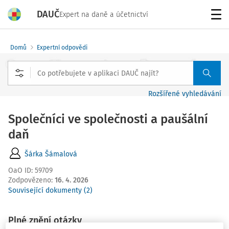
DAUČ
Expert na daně a účetnictví
Menu
Domů
Expertní odpovědi
Rozšířené vyhledávání
Společníci ve společnosti a paušální
daň
Šárka Šámalová
OaO ID
:
59709
Zodpovězeno
:
16. 4. 2026
Související dokumenty (2)
Plné znění otázky