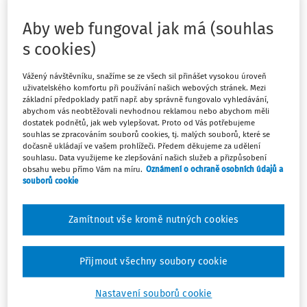
Dvě FO, společníci ve společnosti (dříve sdružení) –
Aby web fungoval jak má (souhlas
automechanici. Obrat společnosti za rok cca 1,5 mil. Kč,
nejsou plátci DPH, jeden společník má ještě své další
s cookies)
příjmy z § 7 ZDP (max. 200 000 Kč za rok), žádné jiné
příjmy nemají. Mohou se společníci společnosti přihlásit
Vážený návštěvníku, snažíme se ze všech sil přinášet vysokou úroveň
k paušální dani?
uživatelského komfortu při používání našich webových stránek. Mezi
základní předpoklady patří např. aby správně fungovalo vyhledávání,
abychom vás neobtěžovali nevhodnou reklamou nebo abychom měli
dostatek podnětů, jak web vylepšovat. Proto od Vás potřebujeme
souhlas se zpracováním souborů cookies, tj. malých souborů, které se
dočasně ukládají ve vašem prohlížeči. Předem děkujeme za udělení
souhlasu. Data využijeme ke zlepšování našich služeb a přizpůsobení
Odpověď
obsahu webu přímo Vám na míru.
Oznámení o ochraně osobních údajů a
souborů cookie
Máte předplatné?
Přihlaste se
Zamítnout vše kromě nutných cookies
Přijmout všechny soubory cookie
Nastavení souborů cookie
Tento dokument je jen pro