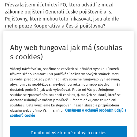
Převzala jsem účetnictví FO, která odvádí z mezd
zákonné pojištění Generali české pojišťovně a. s.
Pojišťovny, které mohou toto inkasovat, jsou ale dle
mého pouze Kooperativa a Česká pojišťovna?
Aby web fungoval jak má (souhlas
s cookies)
Odpověď
Vážený návštěvníku, snažíme se ze všech sil přinášet vysokou úroveň
uživatelského komfortu při používání našich webových stránek. Mezi
základní předpoklady patří např. aby správně fungovalo vyhledávání,
Máte předplatné?
Přihlaste se
abychom vás neobtěžovali nevhodnou reklamou nebo abychom měli
dostatek podnětů, jak web vylepšovat. Proto od Vás potřebujeme
souhlas se zpracováním souborů cookies, tj. malých souborů, které se
dočasně ukládají ve vašem prohlížeči. Předem děkujeme za udělení
souhlasu. Data využijeme ke zlepšování našich služeb a přizpůsobení
obsahu webu přímo Vám na míru.
Oznámení o ochraně osobních údajů a
souborů cookie
Tento dokument je jen pro
předplatitele
Zamítnout vše kromě nutných cookies