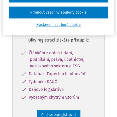
Zaregistrujte se a získejte
Přijmout všechny soubory cookie
přístup k obsahu ve verzi
Nastavení souborů cookie
Master na 10 dní zdarma
Díky registraci získáte přístup k:
Článkům z oblasti daní,
podnikání, práva, účetnictví,
neziskového sektoru a ESG
Databázi Expertních odpovědí
Týdeníku DAUČ
Daňové legislativě
Vybraným chytrým vzorům
Chci se zaregistrovat