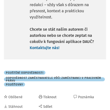
redakci – vždy však s důrazem na
přesnost, kontext a praktickou
využitelnost.
Chcete se stát naším autorem či
autorkou nebo se chcete zeptat na
cokoliv k fungování aplikace DAUČ?
Kontaktujte nás!
POJIŠTĚNÍ ODPOVĚDNOSTI
ODPOVĚDNOST ZAMĚSTNAVATELE VŮČI ZAMĚSTNANCI V PRACOVNÍM
PRÁVU
POJIŠŤOVNY
Oblíbené
Tisknout
Poznámka
Stáhnout
Sdílet