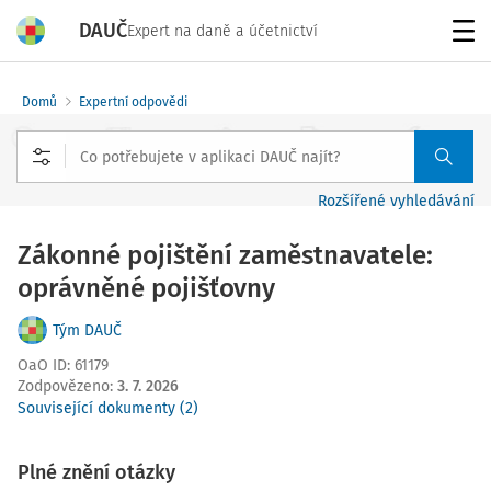
DAUČ
Expert na daně a účetnictví
Menu
Domů
Expertní odpovědi
Rozšířené vyhledávání
Zákonné pojištění zaměstnavatele:
oprávněné pojišťovny
Tým DAUČ
OaO ID
:
61179
Zodpovězeno
:
3. 7. 2026
Související dokumenty (2)
Plné znění otázky