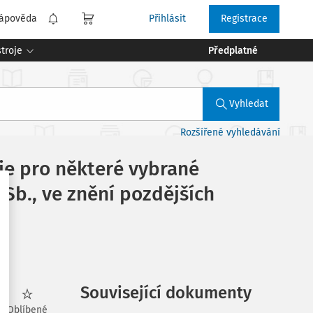
ápověda
Přihlásit
Registrace
troje
Předplatné
Vyhledat
Rozšířené vyhledávání
je pro některé vybrané
 Sb., ve znění pozdějších
Související dokumenty
Oblíbené