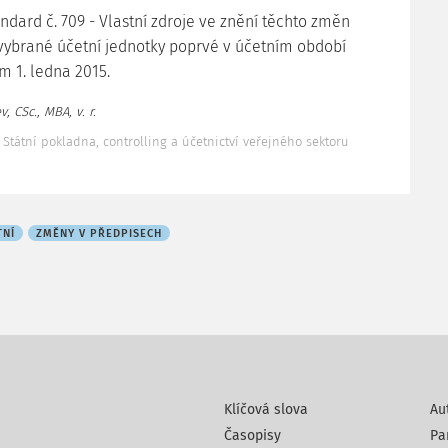
ndard č. 709 - Vlastní zdroje ve znění těchto změn
 vybrané účetní jednotky poprvé v účetním období
m 1. ledna 2015.
, CSc., MBA, v. r.
 Státní pokladna, controlling a účetnictví veřejného sektoru
TNÍ
ZMĚNY V PŘEDPISECH
Klíčová slova
Au
Časopisy
Pa