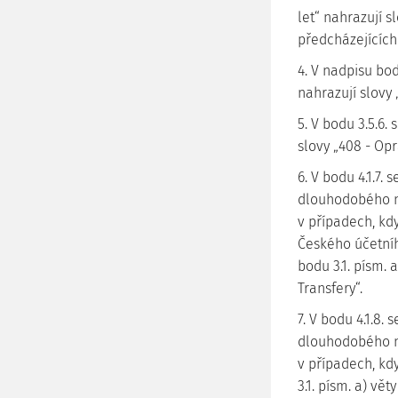
let“ nahrazují s
předcházejících
4. V nadpisu bo
nahrazují slovy
5. V bodu 3.5.6.
slovy „408 - Op
6. V bodu 4.1.7. 
dlouhodobého 
v případech, kdy
Českého účetního
bodu 3.1. písm. 
Transfery“.
7. V bodu 4.1.8.
dlouhodobého 
v případech, kdy
3.1. písm. a) vět