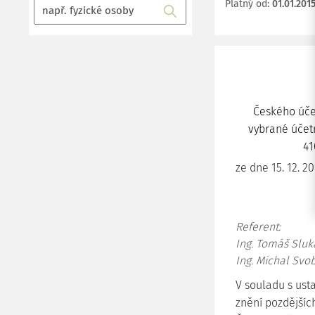
Platný od
:
01.01.201
Českého účet
vybrané účetn
41
ze dne 15. 12. 2
Referent:
Ing. Tomáš Sluk
Ing. Michal Svob
V souladu s usta
znění pozdějšíc