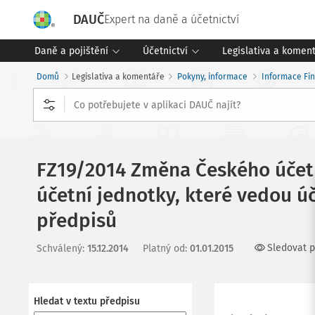
DAUČ
Expert na daně a účetnictví
Daně a pojištění
Účetnictví
Legislativa a komen
Domů
Legislativa a komentáře
Pokyny, informace
Informace Fin
FZ19/2014 Změna Českého účetní
účetní jednotky, které vedou úč
předpisů
Sledovat p
Schválený
:
15.12.2014
Platný od
:
01.01.2015
Hledat v textu předpisu