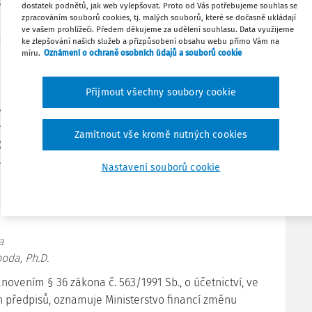
5
dostatek podnětů, jak web vylepšovat. Proto od Vás potřebujeme souhlas se
zpracováním souborů cookies, tj. malých souborů, které se dočasně ukládají
ve vašem prohlížeči. Předem děkujeme za udělení souhlasu. Data využijeme
ke zlepšování našich služeb a přizpůsobení obsahu webu přímo Vám na
míru.
Oznámení o ochraně osobních údajů a souborů cookie
FZ19/2014
Změna
Přijmout všechny soubory cookie
ního standardu č. 709 - Vlastní zdroje pro některé
í jednotky, které vedou účetnictví podle vyhlášky č.
Zamítnout vše kromě nutných cookies
0/2009 Sb., ve znění pozdějších předpisů
014
Nastavení souborů cookie
PID: MFCR4XMDVB
a
oda, Ph.D.
novením § 36 zákona č. 563/1991 Sb., o účetnictví, ve
h předpisů, oznamuje Ministerstvo financí změnu