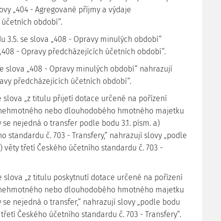
lovy „404 - Agregované příjmy a výdaje
 účetních období“.
du 3.5. se slova „408 - Opravy minulých období“
 „408 - Opravy předcházejících účetních období“.
 se slova „408 - Opravy minulých období“ nahrazují
ravy předcházejících účetních období“.
se slova „z titulu přijetí dotace určené na pořízení
nehmotného nebo dlouhodobého hmotného majetku
 se nejedná o transfer podle bodu 3.1. písm. a)
 standardu č. 703 - Transfery,“ nahrazují slovy „podle
a) věty třetí Českého účetního standardu č. 703 -
 se slova „z titulu poskytnutí dotace určené na pořízení
nehmotného nebo dlouhodobého hmotného majetku
 se nejedná o transfer,“ nahrazují slovy „podle bodu
y třetí Českého účetního standardu č. 703 - Transfery“.