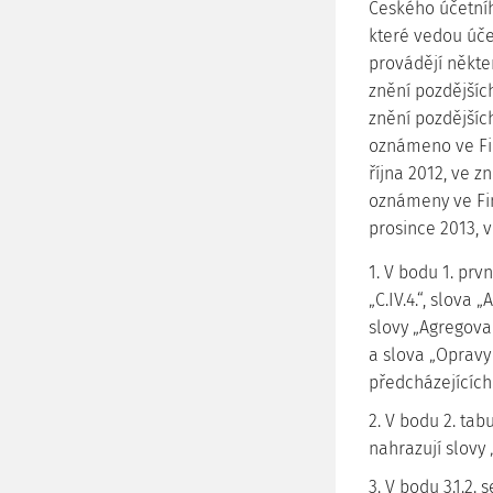
Českého účetníh
které vedou účet
provádějí někter
znění pozdějšíc
znění pozdějších
oznámeno ve Fin
října 2012, ve 
oznámeny ve Fin
prosince 2013, 
1. V bodu 1. prv
„C.IV.4.“, slova
slovy „Agregova
a slova „Opravy
předcházejících
2. V bodu 2. ta
nahrazují slovy
3. V bodu 3.1.2.