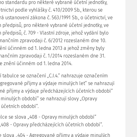
o standardu pro některé vybrané účetní jednotky,
nictví podle vyhlášky č. 410/2009 Sb., kterou se
á ustanovení zákona č. 563/1991 Sb., o účetnictví, ve
h předpisů, pro některé vybrané účetní jednotky, ve
 předpisů, č. 709 - Vlastní zdroje, jehož vydání bylo
ančním zpravodaji č. 6/2012 rozeslaném dne 10.
znění účinném od 1. ledna 2013 a jehož změny byly
ančním zpravodaji č. 1/2014 rozeslaném dne 31.
ve znění účinném od 1. ledna 2014.
ní tabulce se označení „C.I.4.“ nahrazuje označením
 „Agregované příjmy a výdaje minulých let“ se nahrazují
né příjmy a výdaje předcházejících účetních období“
 minulých období“ se nahrazují slovy „Opravy
 účetních období“.
bulce se slova „408 - Opravy minulých období“
 „408 - Opravy předcházejících účetních období“.
 se slova „404 - Agregované příjmy a výdaje minulých