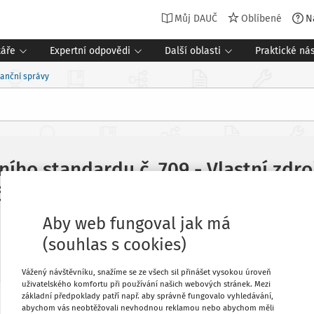
Můj DAUČ
Oblíbené
N
táře
Expertní odpovědi
Další oblasti
Praktické nás
anční správy
ho standardu č. 709 - Vlastní zdro
etnictví podle vyhlášky č. 410/2009
Aby web fungoval jak má
(souhlas s cookies)
ředpis
Vážený návštěvníku, snažíme se ze všech sil přinášet vysokou úroveň
uživatelského komfortu při používání našich webových stránek. Mezi
základní předpoklady patří např. aby správně fungovalo vyhledávání,
abychom vás neobtěžovali nevhodnou reklamou nebo abychom měli