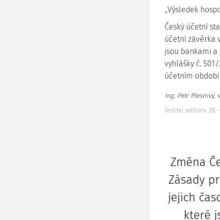
„Výsledek hospo
Český účetní sta
účetní závěrka v
jsou bankami a j
vyhlášky č. 501
účetním období 
Ing. Petr Plesnivý, v.
ředitel odboru 28 -
Změna Če
Zásady pr
jejich čas
které 