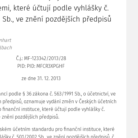
emi, které účtují podle vyhlášky č.
 Sb., ve znění pozdějších předpisů
inhart
elbach
Č.j.: MF-123342/2013/28
PID: PID: MFCR3XPGHF
ze dne 31. 12. 2013
ancí podle § 36 zákona č. 563/1991 Sb., o účetnictví, ve
h předpisů, oznamuje vydání změn v Českých účetních
finanční instituce, které účtují podle vyhlášky č.
e znění pozdějších předpisů.
ském účetním standardu pro finanční instituce, které
lášky č. 501/2002 Sb., ve znění pozdějších předpisů, č.