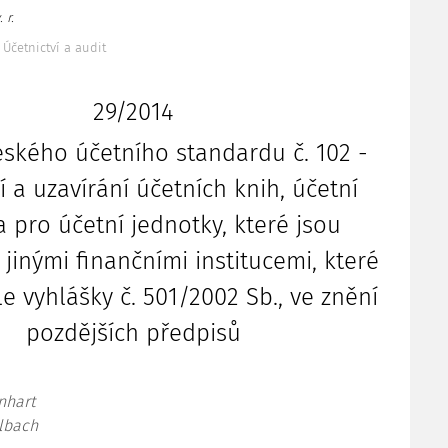
 r.
 Účetnictví a audit
29/2014
ského účetního standardu č. 102 -
í a uzavírání účetních knih, účetní
a pro účetní jednotky, které jsou
jinými finančními institucemi, které
le vyhlášky č. 501/2002 Sb., ve znění
pozdějších předpisů
inhart
elbach