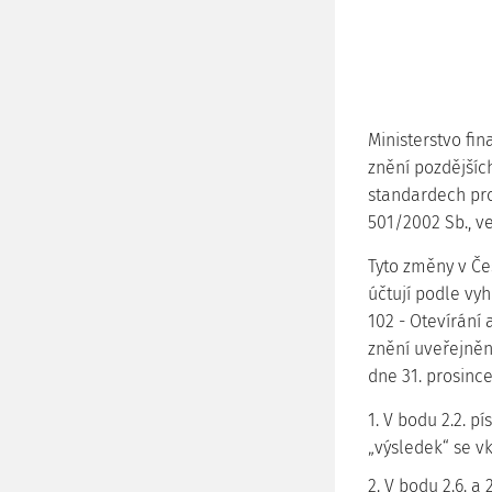
Ministerstvo fin
znění pozdějšíc
standardech pro 
501/2002 Sb., v
Tyto změny v Če
účtují podle vyh
102 - Otevírání 
znění uveřejněn
dne 31. prosince
1. V bodu 2.2. p
„výsledek“ se v
2. V bodu 2.6. a