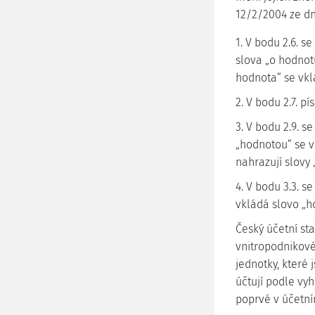
12/2/2004 ze dn
1. V bodu 2.6. s
slova „o hodnotu
hodnota“ se vkl
2. V bodu 2.7. p
3. V bodu 2.9. s
„hodnotou“ se v
nahrazují slovy 
4. V bodu 3.3. s
vkládá slovo „h
Český účetní sta
vnitropodnikové
jednotky, které 
účtují podle vyh
poprvé v účetní