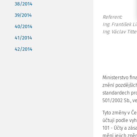
38/2014
39/2014
Referent:
Ing. František L
40/2014
Ing. Václav Titt
41/2014
42/2014
Ministerstvo fin
znění pozdějšíc
standardech pro 
501/2002 Sb., v
Tyto změny v Če
účtují podle vyh
101 - Účty a zás
mění jejich zně