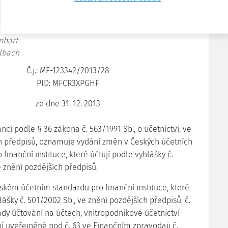
předpisů
inhart
elbach
Č.j.: MF-123342/2013/28
PID: MFCR3XPGHF
ze dne 31. 12. 2013
ancí podle § 36 zákona č. 563/1991 Sb., o účetnictví, ve
h předpisů, oznamuje vydání změn v Českých účetních
finanční instituce, které účtují podle vyhlášky č.
e znění pozdějších předpisů.
ském účetním standardu pro finanční instituce, které
lášky č. 501/2002 Sb., ve znění pozdějších předpisů, č.
ady účtování na účtech, vnitropodnikové účetnictví
ní uveřejněné pod č. 63 ve Finančním zpravodaji č.