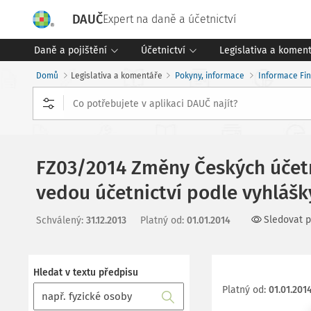
DAUČ
Expert na daně a účetnictví
Daně a pojištění
Účetnictví
Legislativa a komen
Domů
Legislativa a komentáře
Pokyny, informace
Informace Fin
FZ03/2014 Změny Českých účetn
vedou účetnictví podle vyhlášk
Sledovat p
Schválený
:
31.12.2013
Platný od
:
01.01.2014
Hledat v textu předpisu
Platný od
:
01.01.201