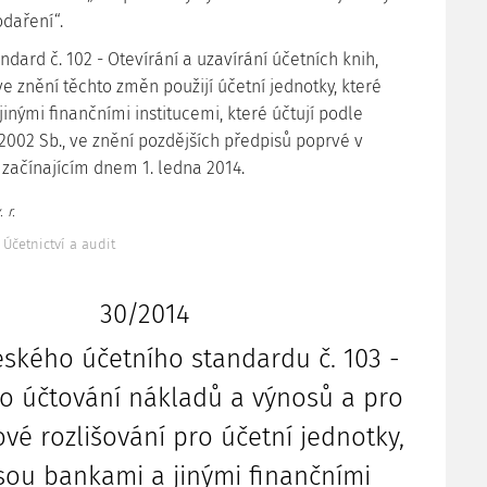
daření“.
ndard č. 102 - Otevírání a uzavírání účetních knih,
e znění těchto změn použijí účetní jednotky, které
inými finančními institucemi, které účtují podle
/2002 Sb., ve znění pozdějších předpisů poprvé v
začínajícím dnem 1. ledna 2014.
 r.
 Účetnictví a audit
30/2014
ského účetního standardu č. 103 -
o účtování nákladů a výnosů a pro
ové rozlišování pro účetní jednotky,
jsou bankami a jinými finančními