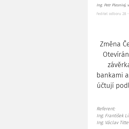
Ing. Petr Plesnivý, v.
ředitel odboru 28 -
Změna Če
Otevírán
závěrk
bankami a 
účtují pod
Referent:
Ing. František L
Ing. Václav Titt