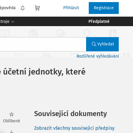
ápověda
Přihlásit
Registrace
troje
Předplatné
Vyhledat
Rozšířené vyhledávání
účetní jednotky, které
Související dokumenty
Oblíbené
Zobrazit všechny související předpisy