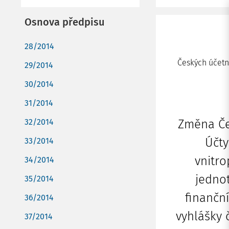
Osnova předpisu
28/2014
Českých účetní
29/2014
30/2014
31/2014
32/2014
Změna Če
Účty
33/2014
vnitro
34/2014
jednot
35/2014
finanční
36/2014
vyhlášky 
37/2014