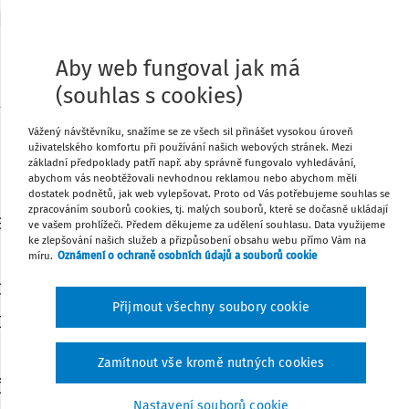
Aby web fungoval jak má
FZ03/2014
Změny
(souhlas s cookies)
ch standardů pro účetní jednotky, které účtují podle
Vážený návštěvníku, snažíme se ze všech sil přinášet vysokou úroveň
vyhlášky č. 501/2002 Sb.
uživatelského komfortu při používání našich webových stránek. Mezi
základní předpoklady patří např. aby správně fungovalo vyhledávání,
abychom vás neobtěžovali nevhodnou reklamou nebo abychom měli
28/2014
dostatek podnětů, jak web vylepšovat. Proto od Vás potřebujeme souhlas se
zpracováním souborů cookies, tj. malých souborů, které se dočasně ukládají
ského účetního standardu č. 101 -
ve vašem prohlížeči. Předem děkujeme za udělení souhlasu. Data využijeme
ke zlepšování našich služeb a přizpůsobení obsahu webu přímo Vám na
 a zásady účtování na účtech,
míru.
Oznámení o ochraně osobních údajů a souborů cookie
podnikové účetnictví pro účetní
Přijmout všechny soubory cookie
ky, které jsou bankami a jinými
mi institucemi, které účtují podle
Zamítnout vše kromě nutných cookies
č. 501/2002 Sb., ve znění pozdějších
Nastavení souborů cookie