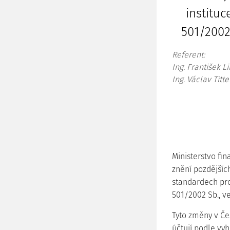
instituc
501/2002
Referent:
Ing. František L
Ing. Václav Titt
Ministerstvo fin
znění pozdějšíc
standardech pro 
501/2002 Sb., v
Tyto změny v Če
účtují podle vyh