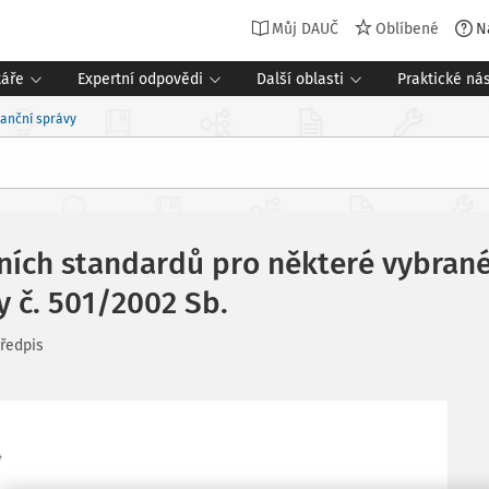
Můj DAUČ
Oblíbené
N
táře
Expertní odpovědi
Další oblasti
Praktické nás
anční správy
ích standardů pro některé vybrané 
y č. 501/2002 Sb.
ředpis
4