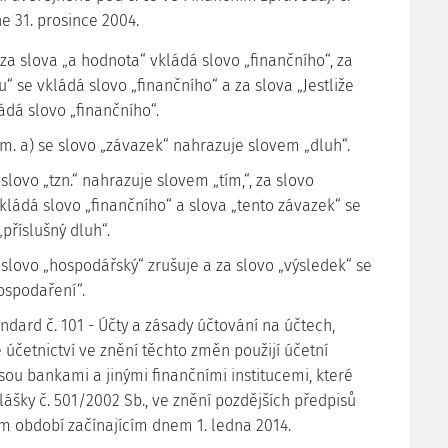
e 31. prosince 2004.
e za slova „a hodnota“ vkládá slovo „finančního“, za
“ se vkládá slovo „finančního“ a za slova „Jestliže
ádá slovo „finančního“.
ísm. a) se slovo „závazek“ nahrazuje slovem „dluh“.
e slovo „tzn.“ nahrazuje slovem „tím,“, za slovo
kládá slovo „finančního“ a slova „tento závazek“ se
„příslušný dluh“.
e slovo „hospodářský“ zrušuje a za slovo „výsledek“ se
ospodaření“.
ndard č. 101 - Účty a zásady účtování na účtech,
 účetnictví ve znění těchto změn použijí účetní
jsou bankami a jinými finančními institucemi, které
lášky č. 501/2002 Sb., ve znění pozdějších předpisů
m období začínajícím dnem 1. ledna 2014.