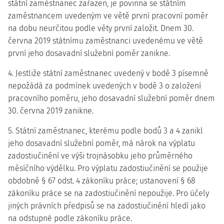
státní zaměstnanec zařazen, je povinna se státním
zaměstnancem uvedeným ve větě první pracovní poměr
na dobu neurčitou podle věty první založit. Dnem 30.
června 2019 státnímu zaměstnanci uvedenému ve větě
první jeho dosavadní služební poměr zanikne.
4. Jestliže státní zaměstnanec uvedený v bodě 3 písemně
nepožádá za podmínek uvedených v bodě 3 o založení
pracovního poměru, jeho dosavadní služební poměr dnem
30. června 2019 zanikne.
5. Státní zaměstnanec, kterému podle bodů 3 a 4 zanikl
jeho dosavadní služební poměr, má nárok na výplatu
zadostiučinění ve výši trojnásobku jeho průměrného
měsíčního výdělku. Pro výplatu zadostiučinění se použije
obdobně § 67 odst. 4 zákoníku práce; ustanovení § 68
zákoníku práce se na zadostiučinění nepoužije. Pro účely
jiných právních předpisů se na zadostiučinění hledí jako
na odstupné podle zákoníku práce.