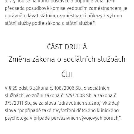
3. V § 16b se na konci odstavce 3 doplňuje věta "Je-li
předseda posudkové komise vedoucím zaměstnancem, je
oprávněn dávat státnímu zaměstnanci příkazy k výkonu
státní služby podle zákona o státní službě.".
ČÁST DRUHÁ
Změna zákona o sociálních službách
Čl.II
V § 25 odst. 3 zákona č. 108/2006 Sb., o sociálních
službách, ve znění zákona č. 479/2008 Sb. a zákona č.
375/2011 Sb., se za slova "zdravotních služeb," vkládají
slova "popřípadě také z vyšetření dětského klinického
psychologa v případě pervazivních vývojových poruch,".