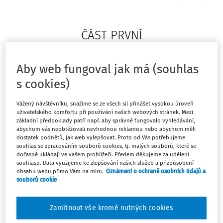
ČÁST PRVNÍ
Změna zákona o organizaci a
Aby web fungoval jak má (souhlas
provádění sociálního zabezpečení
s cookies)
Čl.I
Vážený návštěvníku, snažíme se ze všech sil přinášet vysokou úroveň
uživatelského komfortu při používání našich webových stránek. Mezi
Zákon č. 582/1991 Sb., o organizaci a provádění sociálního
základní předpoklady patří např. aby správně fungovalo vyhledávání,
abychom vás neobtěžovali nevhodnou reklamou nebo abychom měli
zabezpečení, ve znění zákona č. 590/1992 Sb., zákona č.
dostatek podnětů, jak web vylepšovat. Proto od Vás potřebujeme
37/1993 Sb., zákona č. 160/1993 Sb., zákona č. 307/1993 Sb.,
souhlas se zpracováním souborů cookies, tj. malých souborů, které se
dočasně ukládají ve vašem prohlížeči. Předem děkujeme za udělení
zákona č. 241/1994 Sb., zákona č. 118/1995 Sb., zákona č.
souhlasu. Data využijeme ke zlepšování našich služeb a přizpůsobení
160/1995 Sb., zákona č. 134/1997 Sb., zákona č. 306/1997
obsahu webu přímo Vám na míru.
Oznámení o ochraně osobních údajů a
souborů cookie
Sb., zákona č. 93/1998 Sb., zákona č. 225/1999 Sb., zákona
č. 356/1999 Sb., zákona č. 360/1999 Sb., zákona č. 18/2000
Zamítnout vše kromě nutných cookies
Sb., zákona č. 29/2000 Sb., zákona č. 132/2000 Sb., zákona
č. 133/2000 Sb., zákona č. 155/2000 Sb., zákona č. 159/2000