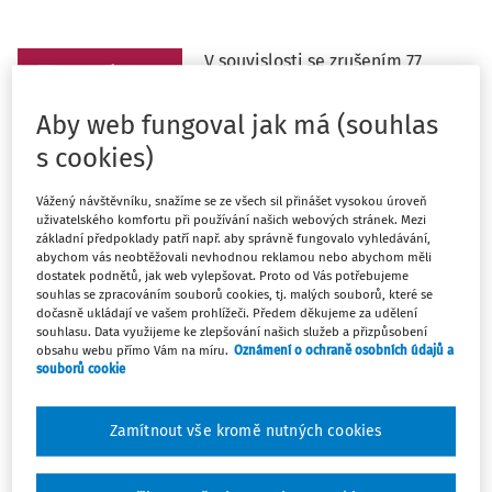
V souvislosti se zrušením 77
územních pracovišť finančních
úřadů k 1. červenci 2023
Aby web fungoval jak má (souhlas
upozorňujeme veřejnost, že je
s cookies)
nutné začít používat nové
kontaktní údaje nástupnických
Vážený návštěvníku, snažíme se ze všech sil přinášet vysokou úroveň
pracovišť. Po přechodnou dobu
uživatelského komfortu při používání našich webových stránek. Mezi
základní předpoklady patří např. aby správně fungovalo vyhledávání,
jsou však ponechány funkční i
abychom vás neobtěžovali nevhodnou reklamou nebo abychom měli
datové schránky zrušených pracovišť.
dostatek podnětů, jak web vylepšovat. Proto od Vás potřebujeme
souhlas se zpracováním souborů cookies, tj. malých souborů, které se
dočasně ukládají ve vašem prohlížeči. Předem děkujeme za udělení
souhlasu. Data využijeme ke zlepšování našich služeb a přizpůsobení
obsahu webu přímo Vám na míru.
Oznámení o ochraně osobních údajů a
souborů cookie
Datové schránky zrušených územních pracovišť tak
zůstávají dočasně plně funkční a podání doručená do
Zamítnout vše kromě nutných cookies
těchto datových schránek v zákonné lhůtě jsou platná.
Datové zprávy totiž není technicky možné přesměrovat na