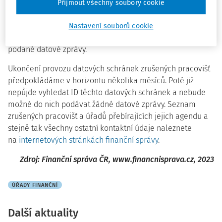
nástupnická pracoviště tak, jako e-maily a listovní zásilky.
Přijmout všechny soubory cookie
Pracovníci nástupnických úřadů proto budou po
přechodnou dobu spravovat i datové schránky zrušených
Nastavení souborů cookie
územních pracovišť a standardně vyřizovat do nich
podané datové zprávy.
Ukončení provozu datových schránek zrušených pracovišť
předpokládáme v horizontu několika měsíců. Poté již
nepůjde vyhledat ID těchto datových schránek a nebude
možné do nich podávat žádné datové zprávy. Seznam
zrušených pracovišť a úřadů přebírajících jejich agendu a
stejně tak všechny ostatní kontaktní údaje naleznete
na
internetových stránkách finanční správy
.
Zdroj: Finanční správa ČR, www.financnisprava.cz, 2023
ÚŘADY FINANČNÍ
Další aktuality