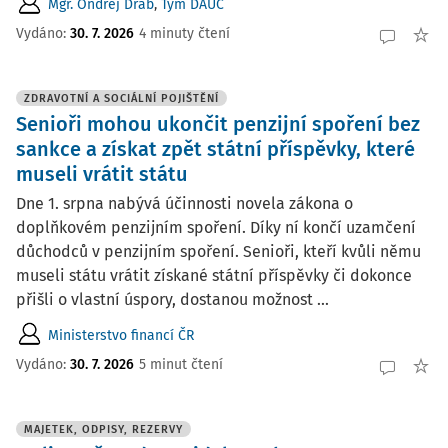
Mgr. Ondřej Dráb
,
Tým DAUČ
Vydáno:
30. 7. 2026
4 minuty čtení
ZDRAVOTNÍ A SOCIÁLNÍ POJIŠTĚNÍ
Senioři mohou ukončit penzijní spoření bez
sankce a získat zpět státní příspěvky, které
museli vrátit státu
Dne 1. srpna nabývá účinnosti novela zákona o
doplňkovém penzijním spoření. Díky ní končí uzamčení
důchodců v penzijním spoření. Senioři, kteří kvůli němu
museli státu vrátit získané státní příspěvky či dokonce
přišli o vlastní úspory, dostanou možnost ...
Ministerstvo financí ČR
Vydáno:
30. 7. 2026
5 minut čtení
MAJETEK, ODPISY, REZERVY