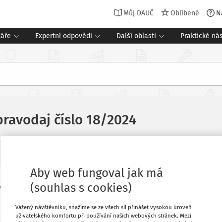
Můj DAUČ
Oblíbené
N
táře
Expertní odpovědi
Další oblasti
Praktické nás
pravodaj číslo 18/2024
Související dokumenty (2)
a čtení
Aby web fungoval jak má
(souhlas s cookies)
. 18/2024 ze dne 12. prosince 2024,
Oblíbené
 smlouvě s Tuniskem.
Vážený návštěvníku, snažíme se ze všech sil přinášet vysokou úroveň
Stáhnout
uživatelského komfortu při používání našich webových stránek. Mezi