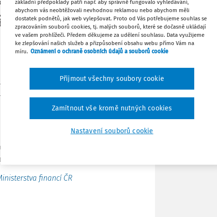
základní předpoklady patří např. aby správně fungovalo vyhledávání,
abychom vás neobtěžovali nevhodnou reklamou nebo abychom měli
dostatek podnětů, jak web vylepšovat. Proto od Vás potřebujeme souhlas se
Tisknout
zpracováním souborů cookies, tj. malých souborů, které se dočasně ukládají
ve vašem prohlížeči. Předem děkujeme za udělení souhlasu. Data využijeme
ke zlepšování našich služeb a přizpůsobení obsahu webu přímo Vám na
míru.
Oznámení o ochraně osobních údajů a souborů cookie
Sdílet
 a královskou vládou Thajského
Přijmout všechny soubory cookie
Poznámka
í daňovému úniku v oboru daní z příjmu
taci opatření k boji proti snižování
u k daňovým smlouvám
Zamítnout vše kromě nutných cookies
ocialistické republiky a vládou Tuniské
Nastavení souborů cookie
í daňovému úniku v oboru daní z příjmu
o implementaci opatření k boji proti
 ve vztahu k daňovým smlouvám
inisterstva financí ČR