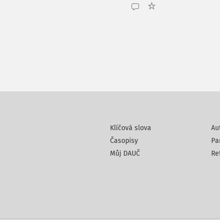
Klíčová slova
Au
Časopisy
Pa
Můj DAUČ
Re