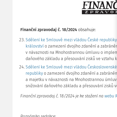
Finanční zpravodaj č. 18/2024
obsahuje
:
Sdělení ke Smlouvě mezi vládou České republiky
království
o zamezení dvojího zdanění a zabráněn
v návaznosti na Mnohostrannou úmluvu o implemen
daňového základu a přesouvání zisků ve vztah
Sdělení ke Smlouvě mezi vládou Československé s
republiky
o zamezení dvojího zdanění a zabráněn
a majetku v návaznosti na Mnohostrannou úmluvu 
snižování daňového základu a přesouvání zisků
Finanční zpravodaj č. 18/2024 je ke stažení na
webu M
Poznámka redakce: