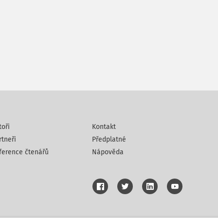
toři
Kontakt
rtneři
Předplatné
ference čtenářů
Nápověda