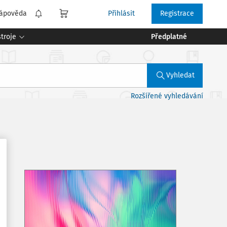
ápověda
Přihlásit
Registrace
troje
Předplatné
Vyhledat
Rozšířené vyhledávání