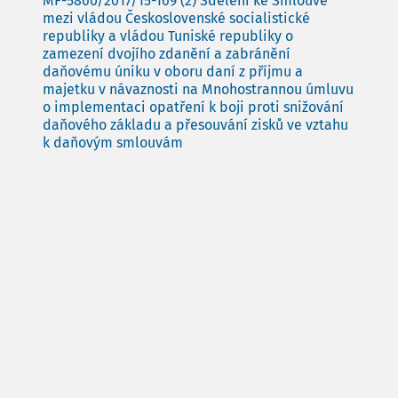
MF-5860/2017/15-169 (2) Sdělení ke Smlouvě
mezi vládou Československé socialistické
republiky a vládou Tuniské republiky o
zamezení dvojího zdanění a zabránění
daňovému úniku v oboru daní z příjmu a
majetku v návaznosti na Mnohostrannou úmluvu
o implementaci opatření k boji proti snižování
daňového základu a přesouvání zisků ve vztahu
k daňovým smlouvám