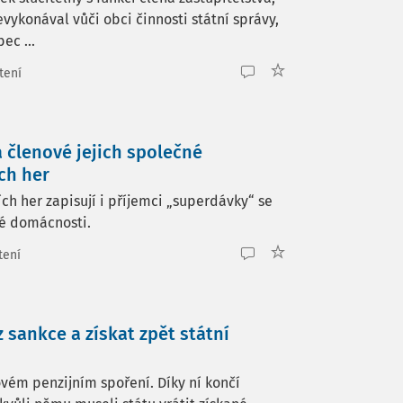
evykonával vůči obci činnosti státní správy,
ec ...
tení
a členové jejich společné
ch her
ch her zapisují i příjemci „superdávky“ se
né domácnosti.
tení
 sankce a získat zpět státní
vém penzijním spoření. Díky ní končí