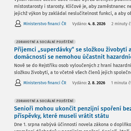
místostarosty i starosty. Klíčové je, aby zaměstnanec n
jejichž výkon by zakládal neslučitelnost funkcí, a aby ob
Ministerstvo financí ČR
Vydáno:
4. 8. 2026
2 minuty č
ZDRAVOTNÍ A SOCIÁLNÍ POJIŠTĚNÍ
Příjemci „superdávky“ se složkou živobytí 
domácnosti se nemohou účastnit hazardní
Nově se do Rejstříku osob vyloučených z hraní hazardní
složkou živobytí, a to včetně všech členů jejich společ
Ministerstvo financí ČR
Vydáno:
2. 8. 2026
1 minuta č
ZDRAVOTNÍ A SOCIÁLNÍ POJIŠTĚNÍ
Senioři mohou ukončit penzijní spoření bez
příspěvky, které museli vrátit státu
Dne 1. srpna nabývá účinnosti novela zákona o doplňko