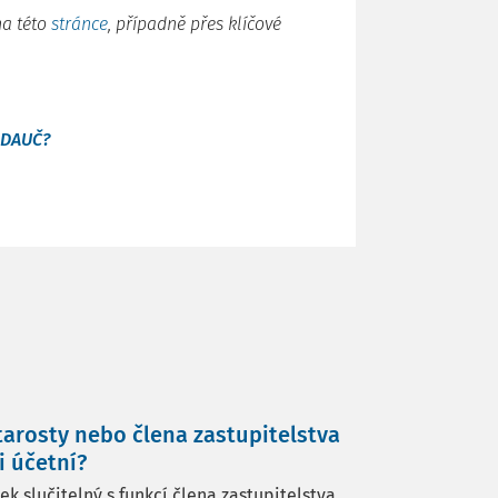
na této
stránce
, p
řípadně přes klíčové
j DAUČ?
tarosty nebo člena zastupitelstva
 účetní?
 slučitelný s funkcí člena zastupitelstva,