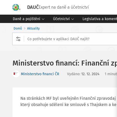
DAUČ
Expert na daně a účetnictví
Daně a pojištění
Účetnictví
Legislativa a komen
Domů
Aktuality
Ministerstvo financí: Finanční z
Ministerstvo financí ČR
Vydáno
:
12. 12. 2024
1 minut
Na stránkách MF byl uveřejněn Finanční zpravodaj č
který obsahuje sdělení ke smlouvě s Thajskem a ke