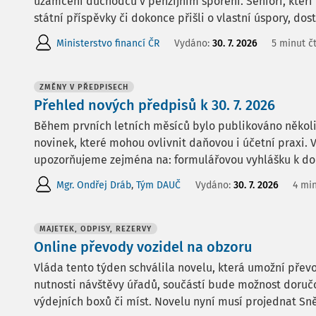
uzamčení důchodců v penzijním spoření. Senioři, kteří 
státní příspěvky či dokonce přišli o vlastní úspory, dos
Ministerstvo financí ČR
Vydáno:
30. 7. 2026
5 minut č
ZMĚNY V PŘEDPISECH
Přehled nových předpisů k 30. 7. 2026
Během prvních letních měsíců bylo publikováno několi
novinek, které mohou ovlivnit daňovou i účetní praxi
upozorňujeme zejména na: formulářovou vyhlášku k dor
Mgr. Ondřej Dráb
,
Tým DAUČ
Vydáno:
30. 7. 2026
4 min
MAJETEK, ODPISY, REZERVY
Online převody vozidel na obzoru
Vláda tento týden schválila novelu, která umožní přev
nutnosti návštěvy úřadů, součástí bude možnost doruč
výdejních boxů či míst. Novelu nyní musí projednat S