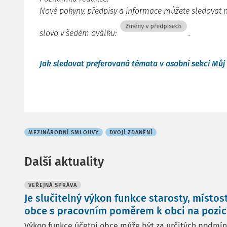
Nové pokyny, předpisy a informace můžete sledovat 
slovo v šedém oválku:
.
Jak sledovat preferovaná témata v osobní sekci Mů
MEZINÁRODNÍ SMLOUVY
DVOJÍ ZDANĚNÍ
Další aktuality
VEŘEJNÁ SPRÁVA
Je slučitelný výkon funkce starosty, místos
obce s pracovním poměrem k obci na pozici
Výkon funkce účetní obce může být za určitých podmínek