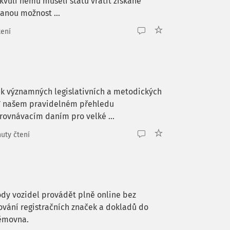
kvůli němu museli státu vrátit získané
tanou možnost ...
tení
k významných legislativních a metodických
. V našem pravidelném přehledu
ovnávacím daním pro velké ...
uty čtení
ody vozidel provádět plně online bez
ování registračních značek a dokladů do
němovna.