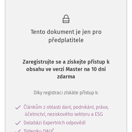
a svobod, tedy zejména o kontrolu výkonu činností
zpravodajských služeb, nakládání s utajovanými
informacemi a kontrolu činnosti Finančního analytického
úřadu a Národního úřadu pro kybernetickou a informační
Tento dokument je jen pro
bezpečnost.
předplatitele
K tomuto účelu Poslanecká sněmovna zřizuje zvláštní
kontrolní orgány, jejichž velikost není řešena vždy
jednotně. Některé zákony upravující výše uvedenou
Zaregistrujte se a získejte přístup k
kontrolu stanoví konkrétní počet čle
obsahu ve verzi Master na 10 dní
zdarma
Díky registraci získáte přístup k:
Článkům z oblasti daní, podnikání, práva,
účetnictví, neziskového sektoru a ESG
Databázi Expertních odpovědí
Týdeníku DAUČ