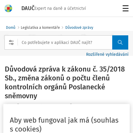
DAUČ
Expert na daně a účetnictví
Menu
Domů
Legislativa a komentáře
Důvodové zprávy
Rozšířené vyhledávání
Důvodová zpráva k zákonu č. 35/2018
Sb., změna zákonů o počtu členů
kontrolních orgánů Poslanecké
sněmovny
Vláda ČR; Poslanecká sněmovna PČR
Vydáno
:
6. 12. 2017
Související dokumenty (9)
Aby web fungoval jak má (souhlas
s cookies)
Obecná část