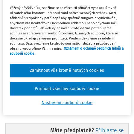
Vážený návštěvníku, snažíme se ze všech sil přinášet vysokou úroveň
A. Název a účel zákona
uživatelského komfortu při používání našich webových stránek. Mezi
základní předpoklady patří např. aby správně fungovalo vyhledávání,
Návrh zákona o změně některých zákonů upravujících
abychom vás neobtěžovali nevhodnou reklamou nebo abychom měli
počet členů zvláštních kontrolních orgánů Poslanecké
dostatek podnětů, jak web vylepšovat. Proto od Vás potřebujeme
souhlas se zpracováním souborů cookies, tj. malých souborů, které se
sněmovny.
dočasně ukládají ve vašem prohlížeči. Předem děkujeme za udělení
souhlasu. Data využijeme ke zlepšování našich služeb a přizpůsobení
Účelem návrhu zákona je upravit způsob kontroly
obsahu webu přímo Vám na míru.
Oznámení o ochraně osobních údajů a
souborů cookie
vykonávané Poslaneckou sněmovnou prostřednictvím
jejích kontrolních orgánů zřizovaných na základě
zvláštních zákonů.
Zamítnout vše kromě nutných cookies
B. Zhodnocení platného právního stavu
Přijmout všechny soubory cookie
Poslanecká sněmovna Parlamentu České republiky (dále
jen "Poslanecká sněmovna") je v současné době
Nastavení souborů cookie
oprávněna vykonávat na základě zvláštních zákonů
kontrolu nad některými činnostmi. Jedná se o činnosti,
které jsou natolik specifické a citlivé, že jejich protiprávní
výkon by mohl zasáhnout do ústavně garantovaných práv
Máte předplatné?
Přihlaste se