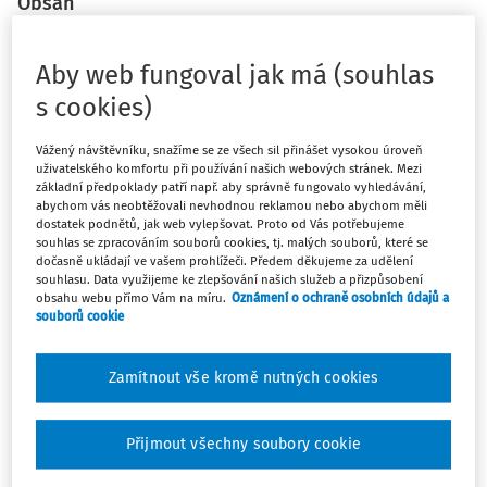
Obsah
Nepřípustnost žádostí o oprávnění k pobytu pro občany
Aby web fungoval jak má (souhlas
Ruské federace a Běloruska
s cookies)
Změna v řízení o dočasné ochraně a udělení dočasné
ochrany
Vážený návštěvníku, snažíme se ze všech sil přinášet vysokou úroveň
uživatelského komfortu při používání našich webových stránek. Mezi
základní předpoklady patří např. aby správně fungovalo vyhledávání,
abychom vás neobtěžovali nevhodnou reklamou nebo abychom měli
Vláda České republiky předložila další zákon, který
dostatek podnětů, jak web vylepšovat. Proto od Vás potřebujeme
reaguje na válečnou situaci na Ukrajině. Vládní návrh
souhlas se zpracováním souborů cookies, tj. malých souborů, které se
dočasně ukládají ve vašem prohlížeči. Předem děkujeme za udělení
zákona byl podepsán prezidentem republiky dne 22. 6.
souhlasu. Data využijeme ke zlepšování našich služeb a přizpůsobení
2022 a dne 27. 6. 2022 již byl vyhlášen ve Sbírce zákonů
obsahu webu přímo Vám na míru.
Oznámení o ochraně osobních údajů a
souborů cookie
jako zákon pod č. 175/2022 Sb., o dalších opatřeních v
souvislosti s ozbrojeným konfliktem na území Ukrajiny
vyvolaným invazí vojsk Ruské federace a o změně dalších
Zamítnout vše kromě nutných cookies
zákonů v souvislosti s ozbrojeným konfliktem na území
Ukrajiny vyvolaným invazí vojsk Ruské federace (dále
Přijmout všechny soubory cookie
„Lex Ukrajina II“)1).