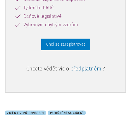
Týdeníku DAUČ
Daňové legislativě
Vybraným chytrým vzorům
Chci se zaregistrovat
Chcete vědět víc o
předplatném
?
ZMĚNY V PŘEDPISECH
POJIŠTĚNÍ SOCIÁLNÍ