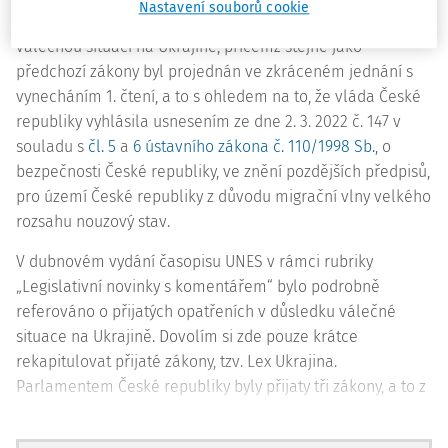
Nastavení souborů cookie
Tento zákon je další v řadě zákonů reagujících na
válečnou situaci na Ukrajině, přičemž stejně jako
předchozí zákony byl projednán ve zkráceném jednání s
vynecháním 1. čtení, a to s ohledem na to, že vláda České
republiky vyhlásila usnesením ze dne 2. 3. 2022 č. 147 v
souladu s
čl. 5
a
6 ústavního zákona č. 110/1998 Sb.
, o
bezpečnosti České republiky, ve znění pozdějších předpisů,
pro území České republiky z důvodu migrační vlny velkého
rozsahu nouzový stav.
V dubnovém vydání časopisu UNES v rámci rubriky
„Legislativní novinky s komentářem“ bylo podrobně
referováno o přijatých opatřeních v důsledku válečné
situace na Ukrajině. Dovolím si zde pouze krátce
rekapitulovat přijaté zákony, tzv.
Lex
Ukrajina.
Parlamentem České republiky byly přijaty tři zákony, a to z