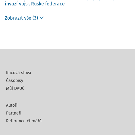
invazí vojsk Ruské federace
Zobrazit vše (3)
Klíčová slova
Časopisy
Můj DAUČ
Autoři
Partneři
Reference čtenářů