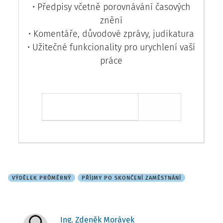
• Předpisy včetně porovnávání časových
znění
• Komentáře, důvodové zprávy, judikatura
• Užitečné funkcionality pro urychlení vaší
práce
Chci přístup ZDARMA
VÝDĚLEK PRŮMĚRNÝ
PŘÍJMY PO SKONČENÍ ZAMĚSTNÁNÍ
Ing. Zdeněk Morávek