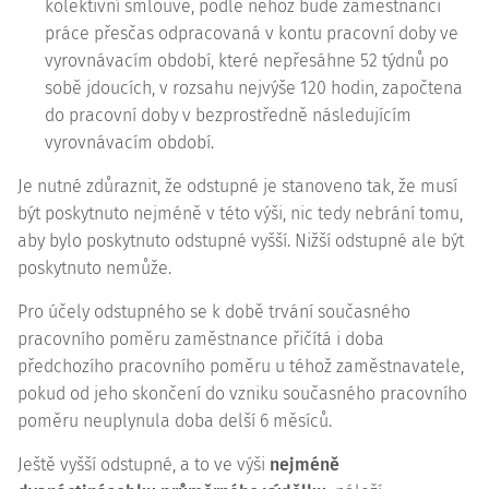
kolektivní smlouvě, podle něhož bude zaměstnanci
práce přesčas odpracovaná v kontu pracovní doby ve
vyrovnávacím období, které nepřesáhne 52 týdnů po
sobě jdoucích, v rozsahu nejvýše 120 hodin, započtena
do pracovní doby v bezprostředně následujícím
vyrovnávacím období.
Je nutné zdůraznit, že odstupné je stanoveno tak, že musí
být poskytnuto nejméně v této výši, nic tedy nebrání tomu,
aby bylo poskytnuto odstupné vyšší. Nižší odstupné ale být
poskytnuto nemůže.
Pro účely odstupného se k době trvání současného
pracovního poměru zaměstnance přičítá i doba
předchozího pracovního poměru u téhož zaměstnavatele,
pokud od jeho skončení do vzniku současného pracovního
poměru neuplynula doba delší 6 měsíců.
Ještě vyšší odstupné, a to ve výši
nejméně