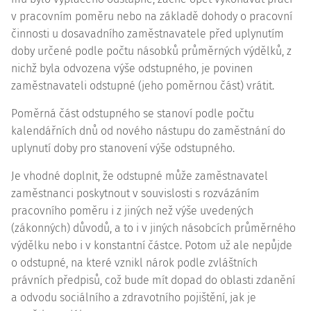
v pracovním poměru nebo na základě dohody o pracovní
činnosti u dosavadního zaměstnavatele před uplynutím
doby určené podle počtu násobků průměrných výdělků, z
nichž byla odvozena výše odstupného, je povinen
zaměstnavateli odstupné (jeho poměrnou část) vrátit.
Poměrná část odstupného se stanoví podle počtu
kalendářních dnů od nového nástupu do zaměstnání do
uplynutí doby pro stanovení výše odstupného.
Je vhodné doplnit, že odstupné může zaměstnavatel
zaměstnanci poskytnout v souvislosti s rozvázáním
pracovního poměru i z jiných než výše uvedených
(zákonných) důvodů, a to i v jiných násobcích průměrného
výdělku nebo i v konstantní částce. Potom už ale nepůjde
o odstupné, na které vznikl nárok podle zvláštních
právních předpisů, což bude mít dopad do oblasti zdanění
a odvodu sociálního a zdravotního pojištění, jak je