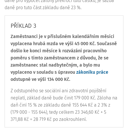
daně pro výpočet zálohy překročí tuto částku, je sazba
daně pro tuto část základu daně 23 %.
PŘÍKLAD 3
Zaměstnanci je v příslušném kalendářním měsíci
vyplacena hrubá mzda ve výši 45 000 Kč. Současně
došlo ke konci měsíce k rozvázání pracovního
poměru s tímto zaměstnancem z důvodu, že se
zaměstnanec stal nadbytečným, a bylo mu
vyplaceno v souladu s úpravou
zákoníku práce
odstupné ve výši 134 000 Kč.
Z odstupného se sociální ani zdravotní pojištění
neplatí, základ daně bude činit 179 000 Kč. Záloha na
daň činí 15 % ze základu daně 155 644 Kč a 2 3% z
(179 000 - 155 644), tedy celkem 23 346,60 Kč + 5
371,88 Kč = 28 719 Kč po zaokrouhlení.