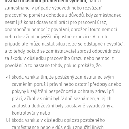
dvanáctinásobku průměrného výdělku,
náleží
zaměstnanci v případě výpovědi nebo rozvázání
pracovního poměru dohodou z důvodů, kdy zaměstnanec
nesmí již konat dosavadní práci pro pracovní úraz,
onemocnění nemocí z povolání, ohrožení touto nemocí
nebo dosažení nejvyšší přípustné expozice. V tomto
případě ale může nastat situace, že se odstupné nevyplácí,
a to tehdy, pokud se zaměstnavatel zprostí odpovědnosti
za škodu v důsledku pracovního úrazu nebo nemoci z
povolání. A to nastane tehdy, pokud prokáže, že:
a)
škoda vznikla tím, že postižený zaměstnanec svým
zaviněním porušil právní nebo ostatní předpisy anebo
pokyny k zajištění bezpečnosti a ochrany zdraví při
práci, ačkoliv s nimi byl řádně seznámen, a jejich
znalost a dodržování byly soustavně vyžadovány a
kontrolovány nebo
b)
škoda vznikla v důsledku opilosti postiženého
zaměstnance nebo v důsledku zneužití jiných