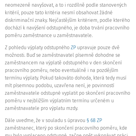
neomezeně navyšovat, a to i rozdílně podle stanovených
kritérií, pouze tato kritéria nesmí obsahovat žádné
diskriminační znaky. Nejčastějším kritériem, podle kterého
dochází k navýšení odstupného, je doba trvání pracovního
poměru zaměstnance u zaměstnavatele.
Z pohledu výplaty odstupného
ZP
upravuje pouze dvě
možnosti. Buď se zaměstnavatel písemně dohodne se
zaměstnancem na výplatě odstupného v den skončení
pracovního poměru, nebo eventuálně i na pozdějším
termínu výplaty. Pokud takováto dohoda, která tedy musí
mít písemnou podobu, uzavřena není, je povinností
zaměstnavatele odstupné vyplatit po skončení pracovního
poměru v nejbližším výplatním termínu určeném u
zaměstnavatele pro výplatu mzdy.
Dále uveďme, že v souladu s úpravou
§ 68 ZP
zaměstnanec, který po skončení pracovního poměru, kde
mu bylo vyplaceno odstupné, začne opět vykonávat práci