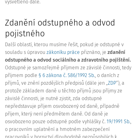
vysvětleno dále.
Zdanění odstupného a odvod
pojistného
Další oblastí, kterou musíme řešit, pokud je odstupné v
souladu s úpravou
zákoníku práce
přiznáno, je
zdanění
odstupného a odvod sociálního a zdravotního pojištění.
Odstupné je samozřejmě příjmem ze závislé činnosti, tedy
příjmem podle
§ 6 zákona č. 586/1992 Sb.
, o daních z
příjmů, ve znění pozdějších předpisů (dále jen „
ZDP
“), a
protože základem daně u těchto příjmů jsou příjmy ze
závislé činnosti, je nutné zjistit, zda odstupné
nepředstavuje příjem osvobozený od daně, případně
příjem, který není předmětem daně. Od daně je
osvobozeno pouze odstupné podle vyhlášky č.
19/1991 Sb.
,
o pracovním uplatnění a hmotném zabezpečení
pracovníků v hornictví dlouhodobě nezpůsobilých k