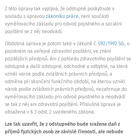
Z této úpravy tak vyplývá, že odstupné poskytnuté v
souladu s úpravou
zákoníku práce
, není součástí
vyměřovacího základu pro odvod pojistného a sociální
pojištění se z něj neodvádí.
Obdobná úprava je potom také v zákoně č.
592/1992 Sb.
, o
pojistném na veřejné zdravotní pojištění, ve znění
pozdějších předpisů. Ani z pohledu zdravotního pojištění se
odstupné a další odstupné, odchodné a odbytné, na která
vznikl nárok podle zvláštních právních předpisů, a
odměna při skončení funkčního období, na kterou vznikl
nárok podle zvláštních právních předpisů, nezahrnuje do
vyměřovacího základu pro odvod pojistného a neodvádí
se tak z něj ani zdravotní pojištění. Příslušná úprava je
obsažena v § 3 odst. 2 uvedeného zákona.
Lze tak uzavřít, že z odstupného bude sražena daň z
příjmů fyzických osob ze závislé činnosti, ale nebude