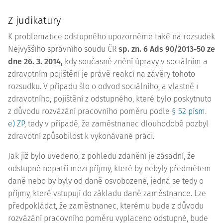
Z judikatury
K problematice odstupného upozorněme také na rozsudek
Nejvyššího správního soudu ČR
sp. zn.
6 Ads 90/2013-50
ze
dne 26. 3. 2014,
kdy současně znění úpravy v sociálním a
zdravotním pojištění je právě reakcí na závěry tohoto
rozsudku. V případu šlo o odvod sociálního, a vlastně i
zdravotního, pojištění z odstupného, které bylo poskytnuto
z důvodu rozvázání pracovního poměru podle
§ 52 písm.
e) ZP
, tedy v případě, že zaměstnanec dlouhodobě pozbyl
zdravotní způsobilost k vykonávané práci.
Jak již bylo uvedeno, z pohledu zdanění je zásadní, že
odstupné nepatří mezi příjmy, které by nebyly předmětem
daně nebo by byly od daně osvobozené, jedná se tedy o
příjmy, které vstupují do základu daně zaměstnance. Lze
předpokládat, že zaměstnanec, kterému bude z důvodu
rozvázání pracovního poměru vyplaceno odstupné, bude