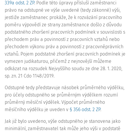
339a odst. 2 ZP
. Podle této úpravy přísluší zaměstnanci
právo na odstupné ve výše uvedené (tedy zákonné) výši,
jestliže zaměstnanec prokáže, že k rozvázání pracovního
poměru výpovědí ze strany zaměstnance došlo z důvodu
podstatného zhoršení pracovních podmínek v souvislosti s
přechodem práv a povinností z pracovních vztahů nebo
přechodem výkonu práv a povinností z pracovněprávních
vztahů. Pojem podstatné zhoršení pracovních podmínek je
vymezen judikaturou, přičemž z nejnovější můžeme
odkázat na rozsudek Nejvyššího soudu ze dne 28. 1. 2020,
sp. zn.
21 Cdo 1148/2019
.
Odstupné tedy představuje násobek průměrného výdělku,
pro účely odstupného se průměrným výdělkem rozumí
průměrný měsíční výdělek. Výpočet průměrného
měsíčního výdělku je uveden v
§ 356 odst. 2 ZP
.
Jak již bylo uvedeno, výše odstupného je stanovena jako
minimální, zaměstnavatel tak může jeho výši v podstatě