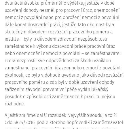
dvanáctinásobku průměrného výdělku, jestliže v době
uzavření dohody nesměl pro pracovní úraz, onemocnění
nemocí z povolání nebo pro ohrožení nemocí z povolání
dále konat dosavadní práci, jestliže tato okolnost byla
skutečným důvodem rozvázání pracovního poměru a
jestliže – byly-li důvodem zdravotní nezpůsobilosti
zaměstnance k výkonu dosavadní práce pracovní úraz
nebo onemocnění nemocí z povolání – se zaměstnavatel
zcela nezprostil své odpovědnosti za škodu vzniklou
zaměstnanci pracovním úrazem nebo nemocí z povolání;
okolnosti, co bylo v dohodě uvedeno jako důvod rozvázání
pracovního poměru a zda byl v době uzavření dohody
zařízením závodní preventivní péče vydán lékařský
posudek o způsobilosti zaměstnance k práci, tu nejsou
rozhodné.
A ještě zmiňme další rozsudek Nejvyššího soudu, a to
21
Cdo 5825/2016
, podle kterého nepřevedl-li zaměstnavatel