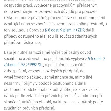
dosavadní práci, vyplácené pracovníkům přeřazeným
nebo uvolněným ze zdravotních důvodů pro pracovní
riziko, nemoc z povolání, pracovní úraz nebo onemocnění
vznikající nebo se zhoršující vlivem pracovního prostředí, a
to v souladu s úpravou
§ 6 odst. 9 písm. n) ZDP
, další
případy odstupného ale jsou již součástí zdanitelných
příjmů zaměstnance.
Dále je nutné samozřejmě vyřešit případný odvod
sociálního a zdravotního pojištění. Jak vyplývá z
§ 5 odst. 2
zákona č. 589/1992 Sb.
, o pojistném na sociální
zabezpečení, ve znění pozdějších předpisů, do
vyměřovacího základu zaměstnance se, mimo jiné,
nezahrnují příjmy v podobě odstupného a další
odstupného, odchodného a odbytného, na která vznikl
nárok podle zvláštních právních předpisů, a odměna při
skončení funkčního období, na kterou vznikl nárok podle
zvláštních právních předpisů.