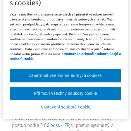
s cookies)
Výše odstupného není dána jednotnou částkou, ale je
odstupňována podle délky pracovního poměru u
Vážený návštěvníku, snažíme se ze všech sil přinášet vysokou úroveň
zaměstnavatele, a to následovně:
uživatelského komfortu při používání našich webových stránek. Mezi
základní předpoklady patří např. aby správně fungovalo vyhledávání,
abychom vás neobtěžovali nevhodnou reklamou nebo abychom měli
nejméně ve výši jednonásobku průměrného výdělku
dostatek podnětů, jak web vylepšovat. Proto od Vás potřebujeme
zaměstnance, jestliže jeho pracovní poměr u
souhlas se zpracováním souborů cookies, tj. malých souborů, které se
dočasně ukládají ve vašem prohlížeči. Předem děkujeme za udělení
zaměstnavatele trval méně než 1 rok,
souhlasu. Data využijeme ke zlepšování našich služeb a přizpůsobení
nejméně ve výši dvojnásobku průměrného výdělku
obsahu webu přímo Vám na míru.
Oznámení o ochraně osobních údajů a
zaměstnance, jestliže jeho pracovní poměr u
souborů cookie
zaměstnavatele trval alespoň 1 rok a méně než 2 roky,
nejméně ve výši trojnásobku průměrného výdělku
Zamítnout vše kromě nutných cookies
zaměstnance, jestliže jeho pracovní poměr u
zaměstnavatele trval alespoň 2 roky,
Přijmout všechny soubory cookie
nejméně ve výši součtu trojnásobku průměrného
výdělku zaměstnance a výše uvedených částek, jestliže
Nastavení souborů cookie
dochází k rozvázání pracovního poměru v době, kdy se
na zaměstnance vztahuje v kontu pracovní doby
postup podle
§ 86 odst. 4 ZP
, tj. postup sjednaný v