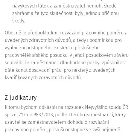
návykových látek a zaměstnavatel nemohl škodě
zabránit a že tyto skutečnosti byly jedinou příčinou
škody.
Obecně je předpokladem rozvázání pracovního poměru z
uvedených zdravotních důvodů, a tedy i podmínkou pro
vyplacení odstupného, existence příslušného
pracovnělékařského posudku, v jehož posudkovém závěru
se uvádí, že zaměstnanec dlouhodobě pozbyl způsobilost
dále konat dosavadní práci pro některý z uvedených
kvalifikovaných zdravotních důvodů.
Z judikatury
K tomu bychom odkázali na rozsudek Nejvyššího soudu ČR
sp. zn.
21 Cdo 983/2013
, podle kterého zaměstnanci, který
uzavřel se zaměstnavatelem dohodu o rozvázání
pracovního poměru, přísluší odstupné ve výši nejméně