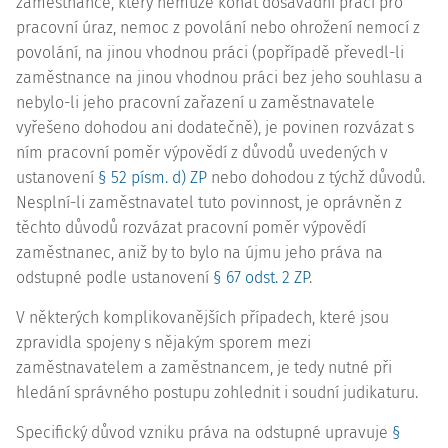
zaměstnance, který nemůže konat dosavadní práci pro
pracovní úraz, nemoc z povolání nebo ohrožení nemocí z
povolání, na jinou vhodnou práci (popřípadě převedl-li
zaměstnance na jinou vhodnou práci bez jeho souhlasu a
nebylo-li jeho pracovní zařazení u zaměstnavatele
vyřešeno dohodou ani dodatečně), je povinen rozvázat s
ním pracovní poměr výpovědí z důvodů uvedených v
ustanovení
§ 52 písm. d) ZP
nebo dohodou z týchž důvodů.
Nesplní-li zaměstnavatel tuto povinnost, je oprávněn z
těchto důvodů rozvázat pracovní poměr výpovědí
zaměstnanec, aniž by to bylo na újmu jeho práva na
odstupné podle ustanovení
§ 67 odst. 2 ZP
.
V některých komplikovanějších případech, které jsou
zpravidla spojeny s nějakým sporem mezi
zaměstnavatelem a zaměstnancem, je tedy nutné při
hledání správného postupu zohlednit i soudní judikaturu.
Specifický důvod vzniku práva na odstupné upravuje
§