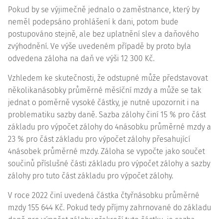
Pokud by se výjimečně jednalo o zaměstnance, který by
neměl podepsáno prohlášení k dani, potom bude
postupováno stejně, ale bez uplatnění slev a daňového
zvýhodnění. Ve výše uvedeném případě by proto byla
odvedena záloha na daň ve výši 12 300 Kč.
Vzhledem ke skutečnosti, že odstupné může představovat
několikanásobky průměrné měsíční mzdy a může se tak
jednat o poměrně vysoké částky, je nutné upozornit i na
problematiku sazby daně. Sazba zálohy činí 15 % pro část
základu pro výpočet zálohy do 4násobku průměrné mzdy a
23 % pro část základu pro výpočet zálohy přesahující
4násobek průměrné mzdy. Záloha se vypočte jako součet
součinů příslušné části základu pro výpočet zálohy a sazby
zálohy pro tuto část základu pro výpočet zálohy.
V roce 2022 činí uvedená částka čtyřnásobku průměrné
mzdy 155 644 Kč. Pokud tedy příjmy zahrnované do základu