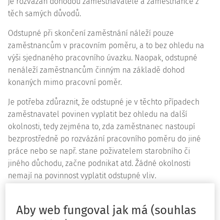
je rozvázán dohodou zaměstnavatele a zaměstnance z
těch samých důvodů.
Odstupné při skončení zaměstnání náleží pouze
zaměstnancům v pracovním poměru, a to bez ohledu na
výši sjednaného pracovního úvazku. Naopak, odstupné
nenáleží zaměstnancům činným na základě dohod
konaných mimo pracovní poměr.
Je potřeba zdůraznit, že odstupné je v těchto případech
zaměstnavatel povinen vyplatit bez ohledu na další
okolnosti, tedy zejména to, zda zaměstnanec nastoupí
bezprostředně po rozvázání pracovního poměru do jiné
práce nebo se např. stane poživatelem starobního či
jiného důchodu, začne podnikat atd. Žádné okolnosti
nemají na povinnost vyplatit odstupné vliv.
Výše odstupného
Aby web fungoval jak má (souhlas