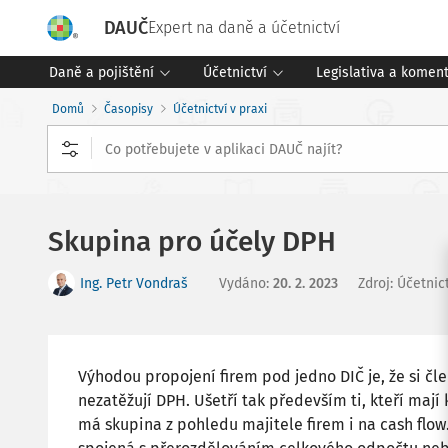
DAUČ
Expert na daně a účetnictví
Daně a pojištění
Účetnictví
Legislativa a komen
Domů
Časopisy
Účetnictví v praxi
Skupina pro účely DPH
Ing. Petr Vondraš
Vydáno
:
20. 2. 2023
Zdroj
:
Účetnict
Výhodou propojení firem pod jedno DIČ je, že si č
nezatěžují DPH. Ušetří tak především ti, kteří mají
má skupina z pohledu majitele firem i na cash flo