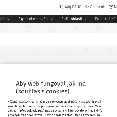
Můj DAUČ
Oblíbené
N
táře
Expertní odpovědi
Další oblasti
Praktické nás
ví v praxi
16 minut čtení
PROŠLO ODBORNÝM DOHLEDEM
Aby web fungoval jak má
(souhlas s cookies)
lenové skupiny svá plnění navzájem
Oblíbené
Vážený návštěvníku, snažíme se ze všech sil přinášet vysokou úroveň
 krácený nárok na odpočet. Pozitivní vliv
uživatelského komfortu při používání našich webových stránek. Mezi
w. Nevýhodou je zvýšená administrativa
základní předpoklady patří např. aby správně fungovalo vyhledávání,
Stáhnout
abychom vás neobtěžovali nevhodnou reklamou nebo abychom měli