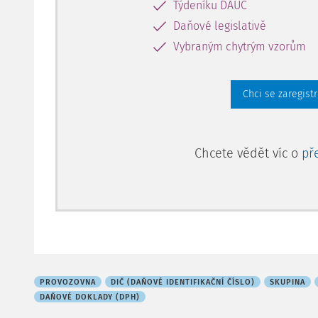
Týdeníku DAUČ
Daňové legislativě
Vybraným chytrým vzorům
Chci se zaregist
Chcete vědět víc o
př
PROVOZOVNA
DIČ (DAŇOVÉ IDENTIFIKAČNÍ ČÍSLO)
SKUPINA
DAŇOVÉ DOKLADY (DPH)