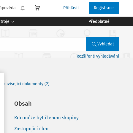
ápověda
Přihlásit
Registrace
troje
Předplatné
Vyhledat
Rozšířené vyhledávání
Související dokumenty (2)
Obsah
Kdo může být členem skupiny
Zastupující člen