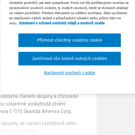
bo s odvodem společné daně.
dostatek podnětů, jak web vylepšovat. Proto od Vás potřebujeme souhlas se
zpracováním souborů cookies, tj. malých souborů, které se dočasně ukládají
ve vašem prohlížeči. Předem děkujeme za udělení souhlasu. Data využijeme
Tisknout
ke zlepšování našich služeb a přizpůsobení obsahu webu přímo Vám na
míru.
Oznámení o ochraně osobních údajů a souborů cookie
Sdílet
ořit pouze spojené osoby se sídlem nebo
Přijmout všechny soubory cookie
 spojených osob měla sídlo v ČR, ale
Poznámka
tí skupiny pouze tuzemská „sídelní“ část
á osoba sídlo v jiném členském státě a v
Zamítnout vše kromě nutných cookies
kupiny pouze tato provozovna. To, že
Nastavení souborů cookie
ná mimo tuzemsko, má vliv na daňový
o provozovnou. Pokud ani zřizovatel ani
poskytnuté mezi zřizovatelem a
vozovna členem skupiny a zřizovatel
udou vzájemně poskytnutá plnění
dvora
C-7/13
Skandia America Corp.
 skupiny, se rozumí kapitálově nebo
rozhodující hranic