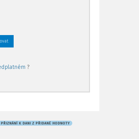
rovat
edplatném
?
PŘIZNÁNÍ K DANI Z PŘIDANÉ HODNOTY