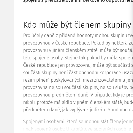
spojená s přerozdělováním celkového odpočtu ne
Kdo může být členem skupiny
Pro účely daně z přidané hodnoty mohou skupinu tv
provozovnou v České republice. Pokud by některá ze
provozovnu v jiném členském státě, může být součás
této spojené osoby. Stejně tak pokud by měla spojen
České republice jen provozovnu, může být součástí s
součástí skupiny není část obchodní
korporace
usaze
režim plnění poskytovaných mezi zřizovatelem a jeh
provozovna nejsou součástí skupiny, nejsou služby 
provozovnou předmětem daně. V případě, kdy je pro
nikoli, protože má sídlo v jiném členském státě, b
předmětem daně, jak vyplývá z judikátu Soudního 
Spojenými osobami, které se mohou stát členy jedné
jinak spojené osoby. U kapitálově spojených osob je 