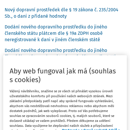
Nový dopravní prostředek dle § 19 zákona č. 235/2004
Sb., o dani z přidané hodnoty
Dodání nového dopravního prostředku do jiného
členského státu plátcem dle § 19a ZDPH osobě
neregistrované k dani v jiném členském státě
Dodání nového dopravního prostředku do jiného
členského státu osobou, která není plátcem dle § 19b
ZDPH
Aby web fungoval jak má (souhlas
Pořízení nového dopravního prostředku z jiného
s cookies)
členského státu plátcem, identifikovanou osobou nebo
osobou nepovinnou k dani od osoby neregistrované k
Vážený návštěvníku, snažíme se ze všech sil přinášet vysokou úroveň
dani v jiném členském státě dle § 19c ZDPH.
uživatelského komfortu při používání našich webových stránek. Mezi
základní předpoklady patří např. aby správně fungovalo vyhledávání,
Lhůty v případě dodání nebo pořízení nového
abychom vás neobtěžovali nevhodnou reklamou nebo abychom měli
dopravního prostředku dle § 19d ZDPH
dostatek podnětů, jak web vylepšovat. Proto od Vás potřebujeme
souhlas se zpracováním souborů cookies, tj. malých souborů, které se
dočasně ukládají ve vašem prohlížeči. Předem děkujeme za udělení
souhlasu. Data využijeme ke zlepšování našich služeb a přizpůsobení
Co znamená „nový dopravní prostředek“ pro DPH? Jak se