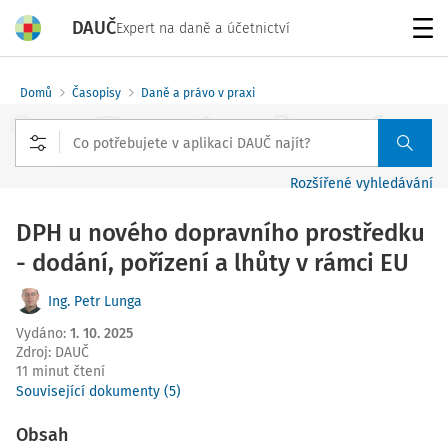
DAUČ
Expert na daně a účetnictví
Menu
Domů
Časopisy
Daně a právo v praxi
Rozšířené vyhledávání
DPH u nového dopravního prostředku
- dodání, pořízení a lhůty v rámci EU
Ing. Petr Lunga
Vydáno
:
1. 10. 2025
Zdroj
:
DAUČ
11 minut čtení
Související dokumenty (5)
Obsah