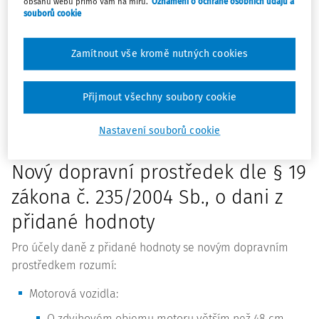
obsahu webu přímo Vám na míru.
Oznámení o ochraně osobních údajů a
souborů cookie
daň řeší při dodání do jiného členského státu plátcem i
neplátcem? Jaká jsou pravidla pro pořízení vozidla z EU
a jaké platí lhůty? Všechny klíčové informace podle § 19
Zamítnout vše kromě nutných cookies
až § 19d zákona č. 235/2004 Sb., o dani z přidané
hodnoty, najdete v tomto přehledném příspěvku.
Přijmout všechny soubory cookie
Nastavení souborů cookie
Nový dopravní prostředek dle § 19
zákona č. 235/2004 Sb., o dani z
přidané hodnoty
Pro účely daně z přidané hodnoty se novým dopravním
prostředkem rozumí:
Motorová vozidla:
O zdvihovém objemu motoru větším než 48 cm