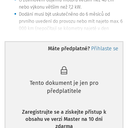
nebo výkonu větším než 7,2 kW.
Dodání musí být uskutečněno do 6 měsíců od
prvního uvedení do provozu nebo mít najeto max. 6
000 km (nepočítají se kilometry najeté v den
předání).
Lodě:
Máte předplatné?
Přihlaste se
O délce větší než 7,5 m.
Pokud jsou dodány do 3 měsíců od prvního uvedení
do provozu nebo mají ke dni uskutečnění dodání
najeto max. 100 hodin (nepočítají se hodiny najeté v
Tento dokument je jen pro
den předání).
předplatitele
Toto se netýká lodí určených pro komerční plavbu,
záchranné akce nebo pobřežní rybolov.
Zaregistrujte se a získejte přístup k
Letadla:
obsahu ve verzi Master na 10 dní
zdarma