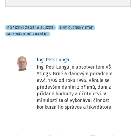
POŘÍZENÍ ZBOŽÍ A SLUŽEB
JINÝ ČLENSKÝ STÁT
MEZINÁRODNÍ ZDANĚNÍ
Ing. Petr Lunga
Ing. Petr Lunga je absolventem VŠ
Sting v Brně a daňovým poradcem
ev.č. 1705 od roku 1996. Věnuje se
především daním z příjmů, dani z
přidané hodnoty a účetnictví. V
minulosti také vykonával činnost
konkurzního správce a likvidátora.