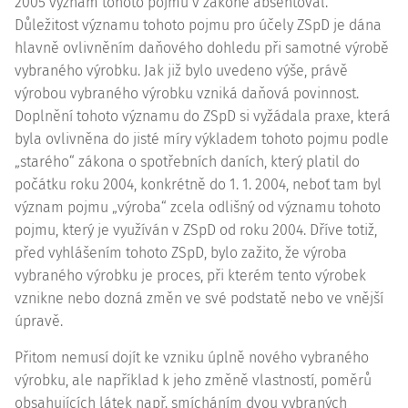
2005 význam tohoto pojmu v zákoně absentoval.
Důležitost významu tohoto pojmu pro účely ZSpD je dána
hlavně ovlivněním daňového dohledu při samotné výrobě
vybraného výrobku. Jak již bylo uvedeno výše, právě
výrobou vybraného výrobku vzniká daňová povinnost.
Doplnění tohoto významu do ZSpD si vyžádala praxe, která
byla ovlivněna do jisté míry výkladem tohoto pojmu podle
„starého“ zákona o spotřebních daních, který platil do
počátku roku 2004, konkrétně do 1. 1. 2004, neboť tam byl
význam pojmu „výroba“ zcela odlišný od významu tohoto
pojmu, který je využíván v ZSpD od roku 2004. Dříve totiž,
před vyhlášením tohoto ZSpD, bylo zažito, že výroba
vybraného výrobku je proces, při kterém tento výrobek
vznikne nebo dozná změn ve své podstatě nebo ve vnější
úpravě.
Přitom nemusí dojít ke vzniku úplně nového vybraného
výrobku, ale například k jeho změně vlastností, poměrů
obsahujících látek např. smícháním dvou vybraných