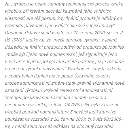
že „výrobou je nejen samotný technologický proces vzniku
výrobku, při kterém dochází ke změně jeho vnitřních
vlastností, ale též postup, kdy finální produkt je odlišný od
produktu původního jen v důsledku své vnější úpravy“.
Obdobně Ústavní soud v nálezu z 27. června 2000, sp. zn.
II.
ÚS 157/97
, judikoval, že vnější úpravou výrobku, v jejímž
důsledku je finální produkt odlišný od produktu původního,
„může být i jeho nové pojmenování, jež signalizuje jeho
nové určení při uspokojování určité potřeby, jež je rozdílné
od určení výrobku původního“. Výrobou ve smyslu zákona
o spotřebních daních tak je podle Ústavního soudu i
proces administrativní změny (tedy právně významné nové
označení výrobku). Právně
relevantní
administrativní
změnou posuzovanou kasačním soudem ve shora
uvedeném rozsudku, čj.
5 Afs 161/2004-66
, bylo zařazení
výrobků pod kód nomenklatury. Z novější judikatury lze
poukázat na rozsudek z 26. června 2009, čj.
9 Afs 88/2008-
99
, v němž soud rovněž odkázal na citovaný rozsudek