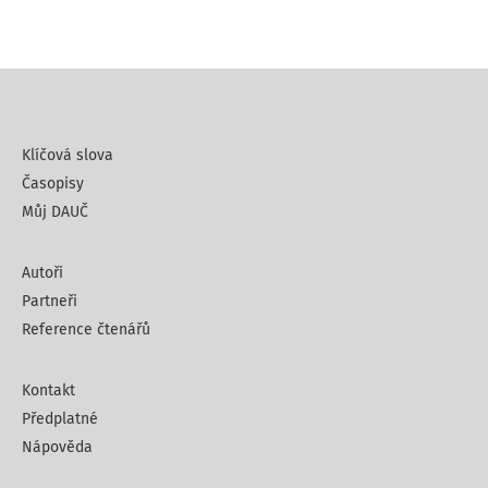
Klíčová slova
Časopisy
Můj DAUČ
Autoři
Partneři
Reference čtenářů
Kontakt
Předplatné
Nápověda