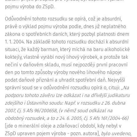
pojmu výroba do ZSpD.
Odůvodnění tohoto rozsudku se opírá, což je
absurdní
,
právě o výklad pojmu výroba podle, dnes již neplatného
zákona o spotřebních daních, který pozbyl platnosti dnem
1. 1. 2004. Na základě tohoto rozsudku dochází k
absurdní
situaci, že každý barman, který míchá na baru alkoholické
koktejly, vlastně vyrábí nový lihový výrobek, a protože tak
nečiní v daňovém skladu, musí nejpozději první pracovní
den po tomto způsoby výroby nového lihového nápoje
podat daňové přiznání a uhradit spotřební daň. Nejvyšší
správní soud se v odůvodnění rozsudku opírá o, cituji:
„Na
podporu tohoto závěru lze odkázat i na dřívější judikaturu
zdejšího i Ústavního soudu: Např. v rozsudku z 26. dubna
2007, čj. 5 Afs 96/200658, (v němž soud odkázal na
obdobný rozsudek, a to z 24. 6. 2005, čj.
5 Afs 161/2004-66
)
[jde o minerální oleje a zdaňovací období, kdy nebyl v
ZSpD upraven pojem výroba - pozn. autora],
bylo uvedeno,