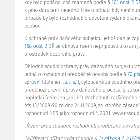
kdy bylo podáno, což znamená podle
§ 101 odst. 2 D
k jeho doručení, nejedná-li se o případ, kdy není nu
případě by bylo rozhodnutí o odvolání vydané okam
osobou.
K ochraně práv daňového subjektu, jehož daň je zajiš
168 odst. 2 DŘ
se obnova řízení nepřipouští a to ani 
prostředek dozorčího práva.
Ohledně soudní ochrany práv daňového subjektu v té
jedná o rozhodnutí předběžné povahy podle
§ 70 pí
správní
(dále jen „
s. ř. s.
“), vyloučené ze soudního př
předchozí právní úpravy daňového procesu, tj. záko
poplatků (dále jen „
ZSDP
“). Rozhodnutí rozšířeného
Afs 13/2008-90
ze dne 24.11.2009, ze kterého zásadn
rozhodnutí NSS jako rozhodnutí č. 2001, www.nssoud.c
„Řízení před soudem: rozhodnutí předběžné povahy; d
Zajišťovací příkaz vydaný podle
§ 71 zákona č. 337/19