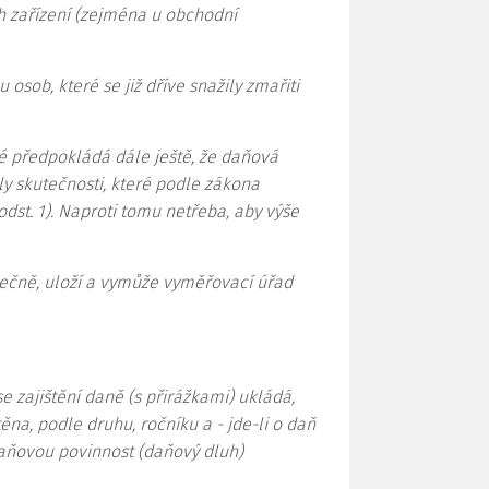
h zařízení (zejména u obchodní
u osob, které se již dříve snažily zmařiti
é předpokládá dále ještě, že daňová
kly skutečnosti, které podle zákona
dst. 1). Naproti tomu netřeba, aby výše
stečně, uloží a vymůže vyměřovací úřad
e zajištění daně (s přirážkami) ukládá,
ěna, podle druhu, ročníku a - jde-li o daň
 daňovou povinnost (daňový dluh)