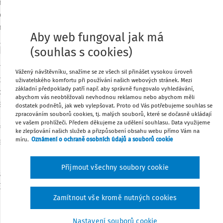
ného ničení?“ a upozornění na k výkladu
dnutích, kterými jsou občas některé
Tisknout
ům daní či akceptovány jako správné.
Aby web fungoval jak má
říkazu
(souhlas s cookies)
Sdílet
dná o nový instrument při správě daní,
Vážený návštěvníku, snažíme se ze všech sil přinášet vysokou úroveň
erý byl nejbližší inspirací pro konstrukci
uživatelského komfortu při používání našich webových stránek. Mezi
Poznámka
základní předpoklady patří např. aby správně fungovalo vyhledávání,
o roce 1989, zejména proto, že citovaný
abychom vás neobtěžovali nevhodnou reklamou nebo abychom měli
zákony upravující procesy správy daní v
dostatek podnětů, jak web vylepšovat. Proto od Vás potřebujeme souhlas se
zpracováním souborů cookies, tj. malých souborů, které se dočasně ukládají
ištění v § 284 a násl., kde se umožňuje
ve vašem prohlížeči. Předem děkujeme za udělení souhlasu. Data využijeme
ředepsané nebo nesplatné daně uložit
ke zlepšování našich služeb a přizpůsobení obsahu webu přímo Vám na
míru.
Oznámení o ochraně osobních údajů a souborů cookie
m, aby takovou daň až do jejího
Přijmout všechny soubory cookie
išťovacího příkazu obsažený v
Komentáři k
7, str. 740), který k jeho použití uvádí:
Zamítnout vše kromě nutných cookies
Nastavení souborů cookie