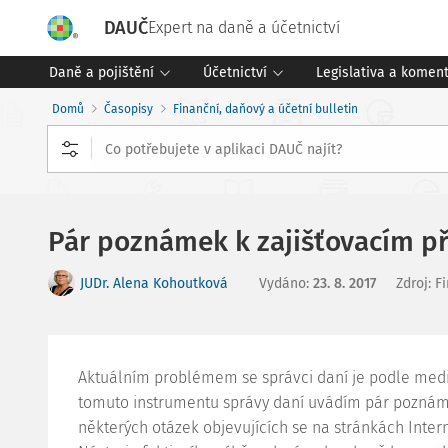
DAUČ
Expert na daně a účetnictví
Daně a pojištění
Účetnictví
Legislativa a komen
Domů
Časopisy
Finanční, daňový a účetní bulletin
Pár poznámek k zajišťovacím p
JUDr. Alena Kohoutková
Vydáno
:
23. 8. 2017
Zdroj
:
Fi
Aktuálním problémem se správci daní je podle medií 
tomuto instrumentu správy daní uvádím pár poznámek
některých otázek objevujících se na stránkách Interne