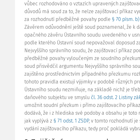
vůbec rozhodováno o vztazích upravených zajišťova
důvodů má soud za to, že nelze zajišťovací příkaz 
za rozhodnutí předběžné povahy podle
§ 70 písm. b) s
Závěrem odůvodnění ještě soud poznamenal, že k 
opačného závěru Ústavního soudu uvedeného v usnesen
podle kterého Ústavní soud nepovažoval doposud za
Nejvyššího správního soudu, že zajišťovací příkaz p
předběžné povahy vyloučeným ze soudního přezkumu
soud přisvědčil argumentu Nejvyššího správního soud
zajištěno prostřednictvím případného přezkumu rozh
tohoto pravidla existují výjimky v podobě různých pro
Ústavního soudu nezmiňuje, na základě nichž je třeb
daňového subjektu ve smyslu
čl. 36 odst. 2 Listiny 
umožnit soudní přezkum i přímo zajišťovacího příka
dodává, že i z hlediska své podoby a obsahu je toto
jak vyplývá z
§ 71 odst. 1 ZSDP
, v tomto rozhodnutí j
vydání zajišťovacího příkazu, tedy proč pokládá vyb