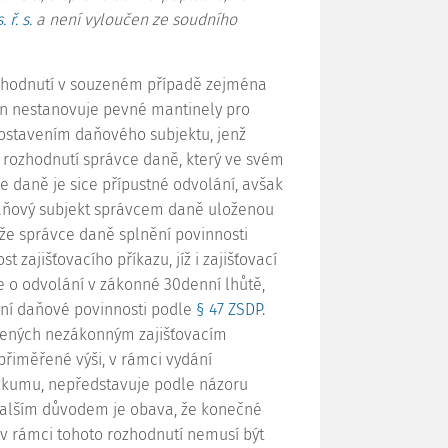
 ř. s.
a není vyloučen ze soudního
zhodnutí v souzeném případě
zejména
n nestanovuje pevné mantinely pro
postavením daňového subjektu, jenž
v rozhodnutí správce daně, který ve svém
ce daně je sice přípustné odvolání, avšak
daňový subjekt správcem daně uloženou
ůže správce daně splnění povinnosti
zajišťovacího příkazu, jíž i zajišťovací
 o odvolání v zákonné 30denní lhůtě,
vení daňové povinnosti podle
§ 47 ZSDP
.
ených nezákonným zajišťovacím
přiměřené výši, v rámci vydání
zkumu, nepředstavuje podle názoru
 Dalším důvodem je obava, že konečné
v rámci tohoto rozhodnutí nemusí být