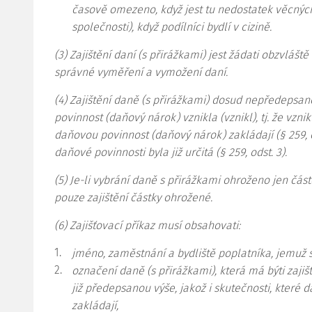
časově omezeno, když jest tu nedostatek věcnýc
společnosti), když podílníci bydlí v cizině.
(3) Zajištění daní (s přirážkami) jest žádati obzvláště 
správné vyměření a vymožení daní.
(4)
Zajištění daně (s přirážkami) dosud nepředepsan
povinnost (daňový nárok) vznikla (vznikl), tj. že vzni
daňovou povinnost (daňový nárok) zakládají (§ 259, o
daňové povinnosti byla již určitá (§ 259, odst. 3).
(5) Je-li vybrání daně s přirážkami ohroženo jen čá
pouze zajištění částky ohrožené.
(6)
Zajišťovací příkaz musí obsahovati:
1.
jméno, zaměstnání a bydliště poplatníka, jemuž s
2.
označení daně (s přirážkami), která má býti zajišt
již předepsanou výše, jakož i skutečnosti, které
zakládají,