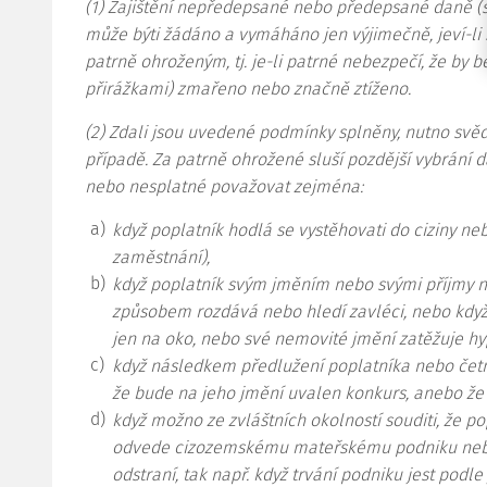
(1)
Zajištění nepředepsané nebo předepsané daně (s 
může býti žádáno a vymáháno jen výjimečně, jeví-li 
patrně ohroženým, tj. je-li patrné nebezpečí, že by be
přirážkami) zmařeno nebo značně ztíženo.
(2)
Zdali jsou uvedené podmínky splněny, nutno svě
případě. Za patrně ohrožené sluší pozdější vybrání
nebo nesplatné považovat zejména:
a)
když poplatník hodlá se vystěhovati do ciziny ne
zaměstnání),
b)
když poplatník svým jměním nebo svými příjmy
způsobem rozdává nebo hledí zavléci, nebo když
jen na oko, nebo své nemovité jmění zatěžuje 
c)
když následkem předlužení poplatníka nebo četn
že bude na jeho jmění uvalen konkurs, anebo že z
d)
když možno ze zvláštních okolností souditi, že po
odvede cizozemskému mateřskému podniku nebo
odstraní, tak např. když trvání podniku jest pod