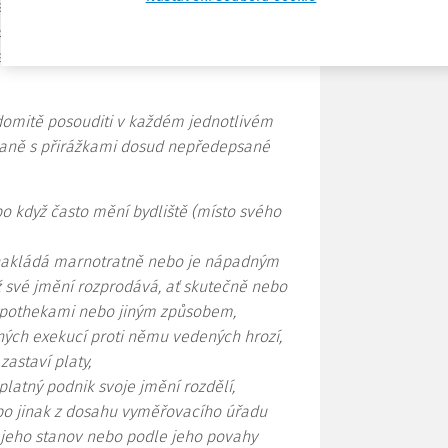
přirážkami), která dosud není splatná,
se pozdější vybrání daně (s přirážkami)
z zajištění bylo vybrání (dobytí) daně (s
domitě posouditi v každém jednotlivém
 daně s přirážkami dosud nepředepsané
bo když často mění bydliště (místo svého
 nakládá marnotratně nebo je nápadným
 své jmění rozprodává, ať skutečně nebo
hypothekami nebo jiným způsobem,
ých exekucí proti němu vedených hrozí,
astaví platy,
platný podnik svoje jmění rozdělí,
 jinak z dosahu vyměřovacího úřadu
le jeho stanov nebo podle jeho povahy