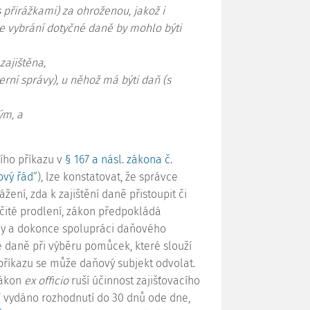
 přirážkami) za ohroženou, jakož i
 že vybrání dotyčné daně by mohlo býti
zajištěna,
rní správy), u něhož má býti daň (s
ým, a
ího příkazu v
§ 167 a násl. zákona č.
ový řád
“), lze konstatovat, že správce
ení, zda k zajištění daně přistoupit či
rčité prodlení, zákon předpokládá
dny a dokonce spolupráci daňového
daně při výběru pomůcek, které slouží
 příkazu se může daňový subjekt odvolat.
zákon
ex officio
ruší účinnost zajišťovacího
 vydáno rozhodnutí do 30 dnů ode dne,