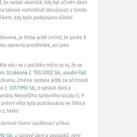
Ř
, že nastal okamžik, kdy byl učiněn úkon
tno takové rozhodnutí doručovat; v tomto
žikem, kdy bylo podepsáno úřední
ťována, je třeba ještě zmínit, že podle
§
jako opravný prostředek, ani jako
to věci se z počátku mělo za to, že se
sm. b) zákona č. 150/2002 Sb., soudní řád
ezkumu. Změna nastala ještě za účinnosti
na č.
337/1992 Sb.
, o správě daní a
 senátu Nejvyššího správního soudu čj.
9
í právní věta byla publikována ve Sbírce
z, takto:
aňové řízení: zajišťovací příkaz
92 Sb.
, o správě daní a poplatků, není