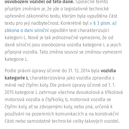
osvobození vozidel od této daně.
Společné těmto
přijatým změnám je, že jde o legislativně technické
upřesnění zákonného textu, kterým byla vypuštěna část
textu pro její nadbytečnost. Konkrétně byl v
§ 3 písm. a)
zákona o dani silniční
vypuštěn text charakterizující
kategorii L. Nově je tak jednoznačně vymezeno, že od
daně silniční jsou osvobozena vozidla kategorie L a jejich
přípojná vozidla. Tato změna souvisí se změnou vymezení
kategorie L.
Podle právní úpravy účinné do 31. 12. 2014 byla
vozidla
kategorie L
charakterizována jako vozidla zpravidla s
méně než čtyřmi koly. Dle právní úpravy účinné od 1. 1.
2015 kategorie L zahrnuje všechna dvoukolová a tříkolová
motorová vozidla a čtyřkolky, tj. motorová vozidla se
čtyřmi koly, ať se zdvojenými koly, nebo jiná, určená k
používání na pozemních komunikacích a na konstrukční
části nebo samostatné technické celky takových vozidel.