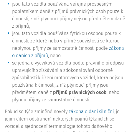
jsou tato vozidla používána veřejně prospěšným
poplatníkem daně z příjmů právnických osob pouze k
činnosti, z níž plynoucí příjmy nejsou předmětem daně
z příjmů,
jsou tato vozidla používána fyzickou osobou pouze k
činnosti, ze které nebo v přímé souvislosti se kterou
neplynou příjmy ze samostatné činnosti podle
zákona
o daních z příjmů
, nebo
se jedná o výcviková vozidla podle právního předpisu
upravujícího získávání a zdokonalování odborné
způsobilosti k řízení motorových vozidel, která nejsou
používána k činnosti, z níž plynoucí příjmy jsou
předmětem daně z
příjmů právnických osob
, nebo
plynou příjmy ze samostatné činnosti.
Pokud se týče zmíněné novely
zákona o dani silniční
, je
jejím cílem odstranění některých pojmů týkajících se
vozidel a sjednocení terminologie tohoto daňového