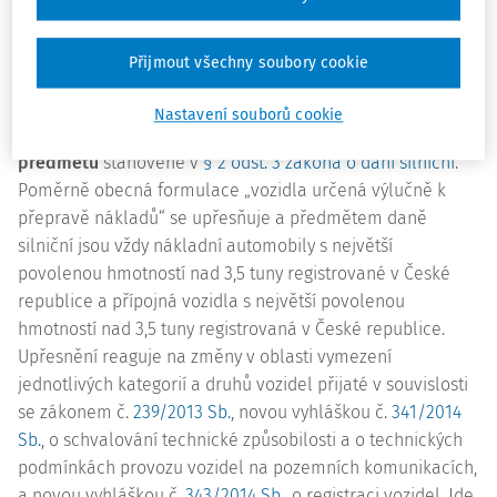
vozidla aj.
Jak důvodová zpráva k tomuto zákonu uvádí, záměrem
Přijmout všechny soubory cookie
této novely je sjednocení vybrané terminologie.
Nastavení souborů cookie
První přijatá změna
přináší upřesnění
vymezení
předmětu
stanovené v
§ 2 odst. 3 zákona o dani silniční
.
Poměrně obecná formulace „vozidla určená výlučně k
přepravě nákladů“ se upřesňuje a předmětem daně
silniční jsou vždy nákladní automobily s největší
povolenou hmotností nad 3,5 tuny registrované v České
republice a přípojná vozidla s největší povolenou
hmotností nad 3,5 tuny registrovaná v České republice.
Upřesnění reaguje na změny v oblasti vymezení
jednotlivých kategorií a druhů vozidel přijaté v souvislosti
se zákonem č.
239/2013 Sb.
, novou vyhláškou č.
341/2014
Sb.
, o schvalování technické způsobilosti a o technických
podmínkách provozu vozidel na pozemních komunikacích,
a novou vyhláškou č.
343/2014 Sb.
, o registraci vozidel. Jde