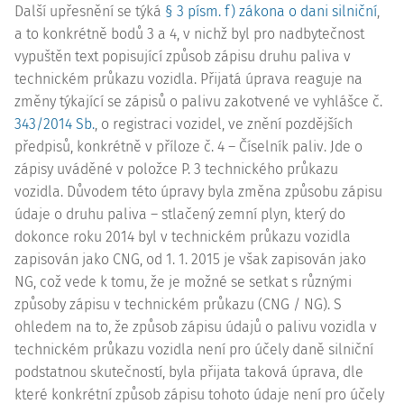
Další upřesnění se týká
§ 3 písm. f) zákona o dani silniční
,
a to konkrétně bodů 3 a 4, v nichž byl pro nadbytečnost
vypuštěn text popisující způsob zápisu druhu paliva v
technickém průkazu vozidla. Přijatá úprava reaguje na
změny týkající se zápisů o palivu zakotvené ve vyhlášce č.
343/2014 Sb.
, o registraci vozidel, ve znění pozdějších
předpisů, konkrétně v příloze č. 4 – Číselník paliv. Jde o
zápisy uváděné v položce P. 3 technického průkazu
vozidla. Důvodem této úpravy byla změna způsobu zápisu
údaje o druhu paliva – stlačený zemní plyn, který do
dokonce roku 2014 byl v technickém průkazu vozidla
zapisován jako CNG, od 1. 1. 2015 je však zapisován jako
NG, což vede k tomu, že je možné se setkat s různými
způsoby zápisu v technickém průkazu (CNG / NG). S
ohledem na to, že způsob zápisu údajů o palivu vozidla v
technickém průkazu vozidla není pro účely daně silniční
podstatnou skutečností, byla přijata taková úprava, dle
které konkrétní způsob zápisu tohoto údaje není pro účely