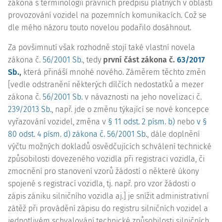
zákona s terminologií právních předpisů platných v oblasti
provozování vozidel na pozemních komunikacích. Což se
dle mého názoru touto novelou podařilo dosáhnout.
Za povšimnutí však rozhodně stojí také vlastní novela
zákona č.
56/2001 Sb.
, tedy
první část zákona č.
63/2017
Sb.
,
která přináší mnohé nového. Záměrem těchto změn
[vedle odstranění některých dílčích nedostatků a mezer
zákona č.
56/2001 Sb.
v návaznosti na jeho novelizaci č.
239/2013 Sb.
, např. jde o změnu týkající se nové koncepce
vyřazování vozidel, změna v
§ 11 odst. 2 písm. b)
nebo
v
§
80 odst. 4 písm. d) zákona č. 56/2001 Sb.
, dále doplnění
výčtu možných dokladů osvědčujících schválení technické
způsobilosti dovezeného vozidla při registraci vozidla, či
zmocnění pro stanovení vzorů žádostí o některé úkony
spojené s registrací vozidla, tj. např. pro vzor žádosti o
zápis zániku silničního vozidla aj.] je snížit administrativní
zátěž při provádění zápisu do registru silničních vozidel a
jednotlivém schvalování technické způsobilosti silničních