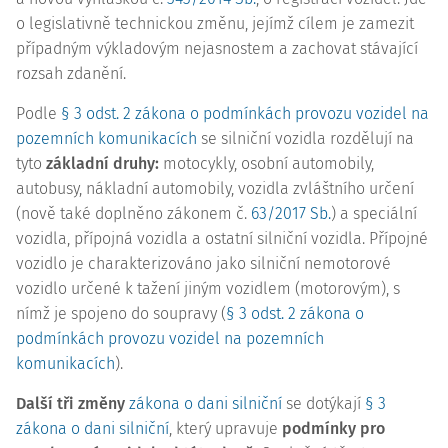
o legislativně technickou změnu, jejímž cílem je zamezit
případným výkladovým nejasnostem a zachovat stávající
rozsah zdanění.
Podle
§ 3 odst. 2 zákona o podmínkách provozu vozidel na
pozemních komunikacích
se silniční vozidla rozdělují na
tyto
základní druhy:
motocykly, osobní automobily,
autobusy, nákladní automobily, vozidla zvláštního určení
(nově také doplněno zákonem č.
63/2017 Sb.
) a speciální
vozidla, přípojná vozidla a ostatní silniční vozidla. Přípojné
vozidlo je charakterizováno jako silniční nemotorové
vozidlo určené k tažení jiným vozidlem (motorovým), s
nímž je spojeno do soupravy (
§ 3 odst. 2 zákona o
podmínkách provozu vozidel na pozemních
komunikacích
).
Další tři změny
zákona o dani silniční
se dotýkají
§ 3
zákona o dani silniční
, který upravuje
podmínky pro