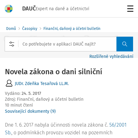
DAUČ
Expert na daně a účetnictví
Menu
Domů
Časopisy
Finanční, daňový a účetní bulletin
Rozšířené vyhledávání
Novela zákona o dani silniční
JUDr. Zdeňka Tesařová LL.M.
Vydáno
:
24. 5. 2017
Zdroj
:
Finanční, daňový a účetní bulletin
10 minut čtení
Související dokumenty (9)
Dne 1. 6. 2017 nabyla účinnosti novela zákona č.
56/2001
Sb.
, o podmínkách provozu vozidel na pozemních