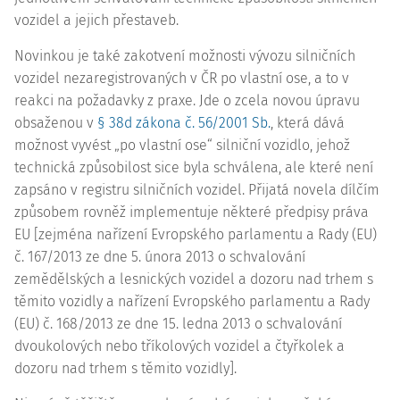
vozidel a jejich přestaveb.
Novinkou je také zakotvení možnosti vývozu silničních
vozidel nezaregistrovaných v ČR po vlastní ose, a to v
reakci na požadavky z praxe. Jde o zcela novou úpravu
obsaženou v
§ 38d zákona č. 56/2001 Sb.
, která dává
možnost vyvést „po vlastní ose“ silniční vozidlo, jehož
technická způsobilost sice byla schválena, ale které není
zapsáno v registru silničních vozidel. Přijatá novela dílčím
způsobem rovněž implementuje některé předpisy práva
EU [zejména nařízení Evropského parlamentu a Rady (EU)
č.
167/2013
ze dne 5. února 2013 o schvalování
zemědělských a lesnických vozidel a dozoru nad trhem s
těmito vozidly a nařízení Evropského parlamentu a Rady
(EU) č.
168/2013
ze dne 15. ledna 2013 o schvalování
dvoukolových nebo tříkolových vozidel a čtyřkolek a
dozoru nad trhem s těmito vozidly].