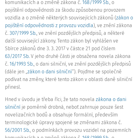
komunikacích a o změně zákona č.
168/1999 Sb.
, o
pojištění odpovědnosti za škodu způsobenou provozem
vozidla a o změně některých souvisejících zákonů (
zákon o
pojištění odpovědnosti z provozu vozidla
), ve znění zákona
č.
307/1999 Sb.
, ve znění pozdějších předpisů, a některé
další související zákony. Tento zákon byl vyhlášen ve
Sbírce zákonů dne 3. 3. 2017 v částce 21 pod číslem
63/2017 Sb.
V jeho druhé části je obsažena novela zákona
č.
16/1993 Sb.
, o dani silniční, ve znění pozdějších předpisů
(dále jen „
zákon o dani silniční
“). Pojďme se společně
podívat na změny, které tento zákon v oblasti daně silniční
přinesl.
Hned v úvodu je třeba říci, že tato novela
zákona o dani
silniční
je poměrně drobná, neboť zahrnuje pouze šest
novelizačních bodů a obsahuje formální, především
terminologické úpravy spojené se změnami zákona č.
56/2001 Sb.
, o podmínkách provozu vozidel na pozemních
komunikacích a o změně zákona č.
168/1999 Sb.
, o