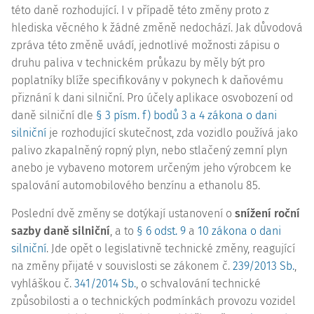
této daně rozhodující. I v případě této změny proto z
hlediska věcného k žádné změně nedochází. Jak důvodová
zpráva této změně uvádí, jednotlivé možnosti zápisu o
druhu paliva v technickém průkazu by měly být pro
poplatníky blíže specifikovány v pokynech k daňovému
přiznání k dani silniční. Pro účely aplikace osvobození od
daně silniční dle
§ 3 písm. f) bodů 3 a 4 zákona o dani
silniční
je rozhodující skutečnost, zda vozidlo používá jako
palivo zkapalněný ropný plyn, nebo stlačený zemní plyn
anebo je vybaveno motorem určeným jeho výrobcem ke
spalování automobilového benzínu a ethanolu 85.
Poslední dvě změny se dotýkají ustanovení o
snížení roční
sazby daně silniční
, a to
§ 6 odst. 9
a
10 zákona o dani
silniční
. Jde opět o legislativně technické změny, reagující
na změny přijaté v souvislosti se zákonem č.
239/2013 Sb.
,
vyhláškou č.
341/2014 Sb.
, o schvalování technické
způsobilosti a o technických podmínkách provozu vozidel