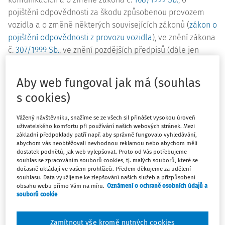
pojištění odpovědnosti za škodu způsobenou provozem
vozidla a o změně některých souvisejících zákonů (
zákon o
pojištění odpovědnosti z provozu vozidla
), ve znění zákona
č.
307/1999 Sb.
, ve znění pozdějších předpisů (dále jen
„
zákon o podmínkách provozu vozidel na pozemních
komunikacích
“), zejména jeho novely – zákon č.
239/2013
Aby web fungoval jak má (souhlas
Sb.
, kterým se mění zákon č.
56/2001 Sb.
, o podmínkách
s cookies)
provozu vozidel na pozemních komunikacích a o změně
zákona č.
168/1999 Sb.
, o pojištění odpovědnosti za škodu
Vážený návštěvníku, snažíme se ze všech sil přinášet vysokou úroveň
způsobenou provozem vozidla a o změně některých
uživatelského komfortu při používání našich webových stránek. Mezi
základní předpoklady patří např. aby správně fungovalo vyhledávání,
souvisejících zákonů (
zákon o pojištění odpovědnosti z
abychom vás neobtěžovali nevhodnou reklamou nebo abychom měli
provozu vozidla
), ve znění zákona č.
307/1999 Sb.
, ve znění
dostatek podnětů, jak web vylepšovat. Proto od Vás potřebujeme
souhlas se zpracováním souborů cookies, tj. malých souborů, které se
pozdějších předpisů, a další související zákony, ve znění
dočasně ukládají ve vašem prohlížeči. Předem děkujeme za udělení
pozdějších předpisů (dále jen „zákon č.
239/2013 Sb.
“),
souhlasu. Data využijeme ke zlepšování našich služeb a přizpůsobení
obsahu webu přímo Vám na míru.
Oznámení o ochraně osobních údajů a
které reagují na změny v oblasti:
souborů cookie
vymezení jednotlivých kategorií a druhů vozidel, či
způsobu zápisu některých údajů v technickém průkazu
Zamítnout vše kromě nutných cookies