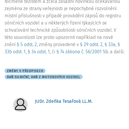
Nicméně těžištěm a zcela zásadní novinkou očekávanou
zejména ze strany veřejnosti je nepochybně rozvolnění
místní příslušnosti v případě provádění zápisů do registru
silničních vozidel a u některých řízení týkajících se
schvalování technické způsobilosti silničních vozidel. V
této souvislosti lze proto upozornit například na nové
znění
§ 5 odst. 2
, změny provedené v
§ 29 odst. 2
,
§ 33a
,
§
33b odst. 1
,
§ 34 odst. 1
, či
§ 74 zákona č. 56/2001 Sb.
a další.
ZMĚNY V PŘEDPISECH
DAŇ SILNIČNÍ, DAŇ Z MOTOROVÝCH VOZIDEL
JUDr. Zdeňka Tesařová LL.M.