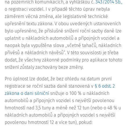
na pozemních komunikacích, a vyhláškou č.
343/2014 Sb.
,
o registraci vozidel. I v případě těchto úprav nebyla
záměrem věcná změna, ale legislativně technické
upřesnění textu zákona. V obou uvedených ustanoveních
bylo upřesněno, že příslušné snížení roční sazby daně lze
uplatnit u nákladních automobilů a přípojných vozidel a
naopak byla vypuštěna slova „včetně tahačů, nákladních
přívěsů a nákladních návěsů“. V této souvislosti je třeba
dodat, že všechny zákonné podmínky pro aplikace tohoto
snížení zůstaly zachovány beze změny.
Pro úplnost lze dodat, že bez ohledu na datum první
registrace se roční sazba daně stanovená v
§ 6 odst. 2
zákona o dani silniční
snižuje o 100 % u nákladních
automobilů a přípojných vozidel s největší povolenou
hmotností nad 3,5 tuny a méně než 12 tun (nebo o 48 % u
nákladních automobilů a přípojných vozidel s největší
povolenou hmotností 12 a více tun), pokud: