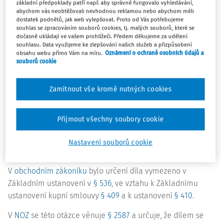
základní předpoklady patří např. aby správně fungovalo vyhledávání,
obohacen i o zařazení povinnosti převzít dílo, která byla
abychom vás neobtěžovali nevhodnou reklamou nebo abychom měli
rovněž v
obchodním zákoníku v § 537
.
dostatek podnětů, jak web vylepšovat. Proto od Vás potřebujeme
souhlas se zpracováním souborů cookies, tj. malých souborů, které se
dočasně ukládají ve vašem prohlížeči. Předem děkujeme za udělení
Jinak je v Základním ustanovení
NOZ
upravena cena.
souhlasu. Data využijeme ke zlepšování našich služeb a přizpůsobení
Určuje se, že cena díla je sjednána dostatečně určitě, je-li
obsahu webu přímo Vám na míru.
Oznámení o ochraně osobních údajů a
souborů cookie
dohodnut alespoň způsob jejího určení, anebo je-li určena
alespoň odhadem. Mají-li strany vůli uzavřít smlouvu bez
určení ceny díla, platí za ujednanou cena placená za totéž
Zamítnout vše kromě nutných cookies
nebo srovnatelné dílo v době uzavření smlouvy a za
obdobných smluvních podmínek. Připomínáme, že
Přijmout všechny soubory cookie
uzavírání smlouvy vůlí stran bez určení ceny díla
nemůžeme doporučit zejména u rozsáhlé atypické
Nastavení souborů cookie
průmyslové výstavby.
V
obchodním zákoníku
bylo určení díla vymezeno v
Základním ustanovení v
§ 536
, ve vztahu k Základnímu
ustanovení kupní smlouvy
§ 409
a k ustanovení
§ 410
.
V
NOZ
se této otázce věnuje
§ 2587
a určuje, že dílem se