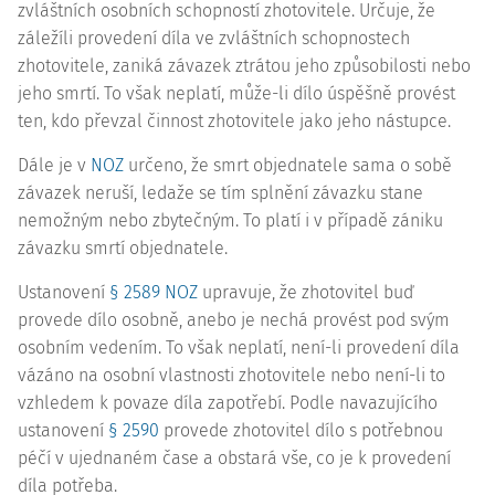
zvláštních osobních schopností zhotovitele. Určuje, že
záležíli provedení díla ve zvláštních schopnostech
zhotovitele, zaniká závazek ztrátou jeho způsobilosti nebo
jeho smrtí. To však neplatí, může-li dílo úspěšně provést
ten, kdo převzal činnost zhotovitele jako jeho nástupce.
Dále je v
NOZ
určeno, že smrt objednatele sama o sobě
závazek neruší, ledaže se tím splnění závazku stane
nemožným nebo zbytečným. To platí i v případě zániku
závazku smrtí objednatele.
Ustanovení
§ 2589 NOZ
upravuje, že zhotovitel buď
provede dílo osobně, anebo je nechá provést pod svým
osobním vedením. To však neplatí, není-li provedení díla
vázáno na osobní vlastnosti zhotovitele nebo není-li to
vzhledem k povaze díla zapotřebí. Podle navazujícího
ustanovení
§ 2590
provede zhotovitel dílo s potřebnou
péčí v ujednaném čase a obstará vše, co je k provedení
díla potřeba.