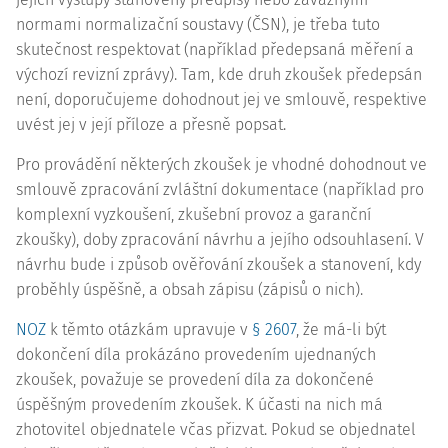
normami normalizační soustavy (ČSN), je třeba tuto
skutečnost respektovat (například předepsaná měření a
výchozí revizní zprávy). Tam, kde druh zkoušek předepsán
není, doporučujeme dohodnout jej ve smlouvě, respektive
uvést jej v její příloze a přesně popsat.
Pro provádění některých zkoušek je vhodné dohodnout ve
smlouvě zpracování zvláštní dokumentace (například pro
komplexní vyzkoušení, zkušební provoz a garanční
zkoušky), doby zpracování návrhu a jejího odsouhlasení. V
návrhu bude i způsob ověřování zkoušek a stanovení, kdy
proběhly úspěšně, a obsah zápisu (zápisů o nich).
NOZ
k těmto otázkám upravuje v
§ 2607
, že má-li být
dokončení díla prokázáno provedením ujednaných
zkoušek, považuje se provedení díla za dokončené
úspěšným provedením zkoušek. K účasti na nich má
zhotovitel objednatele včas přizvat. Pokud se objednatel