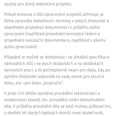
využije pro účely dokončení projektu.
Pokud smlouva o dílo zpracování projektů zahrnuje, je
třeba zpravidla dohodnout i termíny, v jakých zhotovitel a
objednatel projednají dokumentaci v průběhu jejího
zpracování (například projednání koncepce řešení a
projednání realizační dokumentace, například v závěru
jejího zpracování).
Případně je možné se dohodnout i na předání specifikace
náhradních dílů i na jejich dodávkách a na dodávkách
servisních prací, a to pochopitelně nejen pro dobu, kdy po
splnění zhotovitel odpovídá za vady, event. pro záruční
dobu, ale i pro dobu „pozáruční“.
V praxi činí obtíže zejména provádění rekonstrukcí a
modernizací staveb, tzn. provádění změn dohodnutého
díla. V průběhu provádění díla se totiž mohou zjišťovat (mj.
u desítek let starých bytových domů) nové skutečnosti,