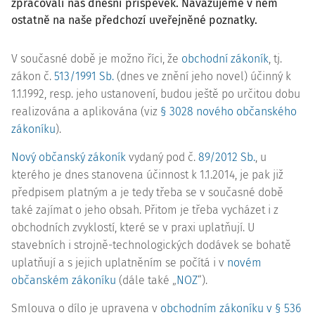
zpracovali náš dnešní příspěvek. Navazujeme v něm
ostatně na naše předchozí uveřejněné poznatky.
V současné době je možno říci, že
obchodní zákoník
, tj.
zákon č.
513/1991 Sb.
(dnes ve znění jeho novel) účinný k
1.1.1992, resp. jeho ustanovení, budou ještě po určitou dobu
realizována a aplikována (viz
§ 3028 nového občanského
zákoníku
).
Nový občanský zákoník
vydaný pod č.
89/2012 Sb.
, u
kterého je dnes stanovena účinnost k 1.1.2014, je pak již
předpisem platným a je tedy třeba se v současné době
také zajímat o jeho obsah. Přitom je třeba vycházet i z
obchodních zvyklostí, které se v praxi uplatňují. U
stavebních i strojně-technologických dodávek se bohatě
uplatňují a s jejich uplatněním se počítá i v
novém
občanském zákoníku
(dále také „
NOZ
“).
Smlouva o dílo je upravena v
obchodním zákoníku v § 536