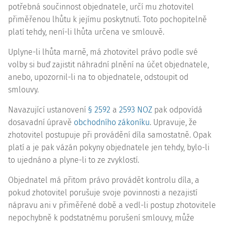
potřebná součinnost objednatele, určí mu zhotovitel
přiměřenou lhůtu k jejímu poskytnutí. Toto pochopitelně
platí tehdy, není-li lhůta určena ve smlouvě.
Uplyne-li lhůta marně, má zhotovitel právo podle své
volby si buď zajistit náhradní plnění na účet objednatele,
anebo, upozornil-li na to objednatele, odstoupit od
smlouvy.
Navazující ustanovení
§ 2592
a
2593 NOZ
pak odpovídá
dosavadní úpravě
obchodního zákoníku
. Upravuje, že
zhotovitel postupuje při provádění díla samostatně. Opak
platí a je pak vázán pokyny objednatele jen tehdy, bylo-li
to ujednáno a plyne-li to ze zvyklostí.
Objednatel má přitom právo provádět kontrolu díla, a
pokud zhotovitel porušuje svoje povinnosti a nezajistí
nápravu ani v přiměřené době a vedl-li postup zhotovitele
nepochybně k podstatnému porušení smlouvy, může