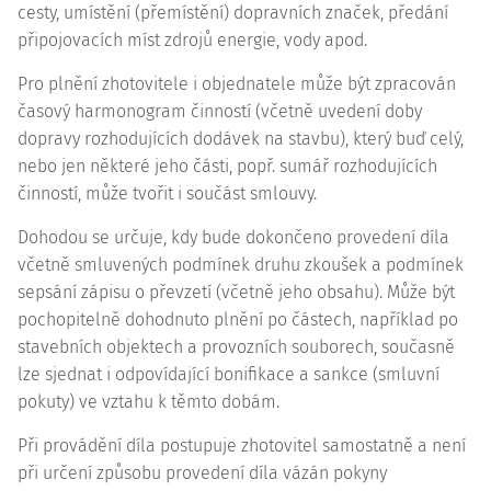
cesty, umístění (přemístění) dopravních značek, předání
připojovacích míst zdrojů energie, vody apod.
Pro plnění zhotovitele i objednatele může být zpracován
časový harmonogram činností (včetně uvedení doby
dopravy rozhodujících dodávek na stavbu), který buď celý,
nebo jen některé jeho části, popř. sumář rozhodujících
činností, může tvořit i součást smlouvy.
Dohodou se určuje, kdy bude dokončeno provedení díla
včetně smluvených podmínek druhu zkoušek a podmínek
sepsání zápisu o převzetí (včetně jeho obsahu). Může být
pochopitelně dohodnuto plnění po částech, například po
stavebních objektech a provozních souborech, současně
lze sjednat i odpovídající bonifikace a sankce (smluvní
pokuty) ve vztahu k těmto dobám.
Při provádění díla postupuje zhotovitel samostatně a není
při určení způsobu provedení díla vázán pokyny