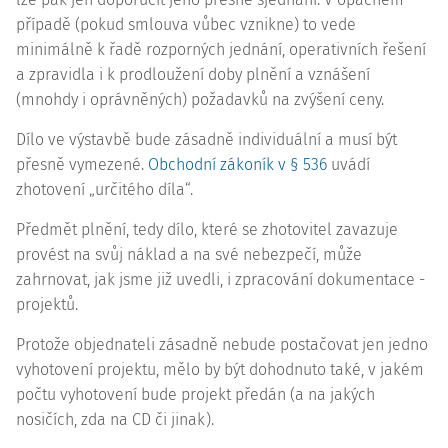
případě (pokud smlouva vůbec vznikne) to vede
minimálně k řadě rozporných jednání, operativních řešení
a zpravidla i k prodloužení doby plnění a vznášení
(mnohdy i oprávněných) požadavků na zvýšení ceny.
Dílo ve výstavbě bude zásadně individuální a musí být
přesně vymezené.
Obchodní zákoník v § 536
uvádí
zhotovení „určitého díla“.
Předmět plnění, tedy dílo, které se zhotovitel zavazuje
provést na svůj náklad a na své nebezpečí, může
zahrnovat, jak jsme již uvedli, i zpracování dokumentace -
projektů.
Protože objednateli zásadně nebude postačovat jen jedno
vyhotovení projektu, mělo by být dohodnuto také, v jakém
počtu vyhotovení bude projekt předán (a na jakých
nosičích, zda na CD či jinak).