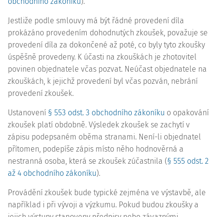
obchodního zákoníku
).
Jestliže podle smlouvy má být řádné provedení díla
prokázáno provedením dohodnutých zkoušek, považuje se
provedení díla za dokončené až poté, co byly tyto zkoušky
úspěšně provedeny. K účasti na zkouškách je zhotovitel
povinen objednatele včas pozvat. Neúčast objednatele na
zkouškách, k jejichž provedení byl včas pozván, nebrání
provedení zkoušek.
Ustanovení
§ 553 odst. 3 obchodního zákoníku
o opakování
zkoušek platí obdobně. Výsledek zkoušek se zachytí v
zápisu podepsaném oběma stranami. Není-li objednatel
přítomen, podepíše zápis místo něho hodnověrná a
nestranná osoba, která se zkoušek zúčastnila (
§ 555 odst. 2
až 4 obchodního zákoníku
).
Provádění zkoušek bude typické zejména ve výstavbě, ale
například i při vývoji a výzkumu. Pokud budou zkoušky a
jejich výstupy stanoveny předpisy nebo závaznými