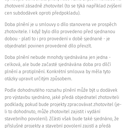
zhotovení zásadně zhotovitel (to se týká například zvýšení
cen subdodávek oproti předpokladu).
Doba plnění je u smlouvy o dílo stanovena ve prospěch
zhotovitele. I když bylo dílo provedeno před sjednanou
dobou - platí to i pro provedení v době sjednané - je
objednatel povinen provedené dílo převzít.
Doba plnění nebude mnohdy sjednávána jen jedna -
celková, ale bude začasté sjednávána doba pro dílčí
plnění a protiplnění. Konkrétní smlouva by měla tyto
otázky upravit určitým způsobem.
Podle dohodnutého rozsahu plnění může být u dodávek
pro výstavbu sjednáno, jaké předá objednatel zhotoviteli
podklady, pokud bude projekty zpracovávat zhotovitel (je-
li to dohodnuto, může zhotovitel zajistit i vydání
stavebního povolení). Zčásti však bude také sjednáno, že
příslušné projekty a stavební povolení zajistí a předá