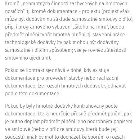
Kromě „nehmotných činností zachycených na hmotných
nosičích“, tj. kromě dokumentace - projektu (projekt však
může být dodáván na základě samostatné smlouvy o dílo),
příp. i programového vybavení „šitého na míru“, budou
předmět plnění tvořit hmotná plnění, tj. stavební práce i
technologické dodávky (ty pak mohou být dodávány
samostatně i dílčím způsobem; vše je rovněž záležitostí
smluvního ujednání).
Pokud se kontrakt sjednává v době, kdy existuje
dokumentace pro provedení stavby nebo realizační
dokumentace, lze rozsah hmotných dodávek sjednávat
podle této dokumentace.
Pokud by byly hmotné dodávky kontrahovány podle
dokumentace, která neurčuje přesně předmět plnění, pak
je nutno doplnit předmět plnění jeho podrobným popisem
ve smlouvě (nebo v příloze smlouvy, která bude její
součástí), jinak by mohlo docházet ke sporům o rozsah