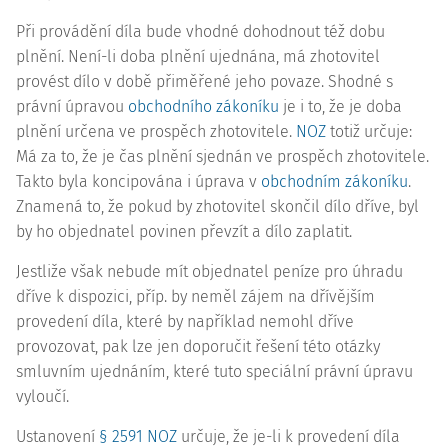
Při provádění díla bude vhodné dohodnout též dobu
plnění. Není-li doba plnění ujednána, má zhotovitel
provést dílo v době přiměřené jeho povaze. Shodné s
právní úpravou
obchodního zákoníku
je i to, že je doba
plnění určena ve prospěch zhotovitele.
NOZ
totiž určuje:
Má za to, že je čas plnění sjednán ve prospěch zhotovitele.
Takto byla koncipována i úprava v
obchodním zákoníku
.
Znamená to, že pokud by zhotovitel skončil dílo dříve, byl
by ho objednatel povinen převzít a dílo zaplatit.
Jestliže však nebude mít objednatel peníze pro úhradu
dříve k dispozici, příp. by neměl zájem na dřívějším
provedení díla, které by například nemohl dříve
provozovat, pak lze jen doporučit řešení této otázky
smluvním ujednáním, které tuto speciální právní úpravu
vyloučí.
Ustanovení
§ 2591 NOZ
určuje, že je-li k provedení díla