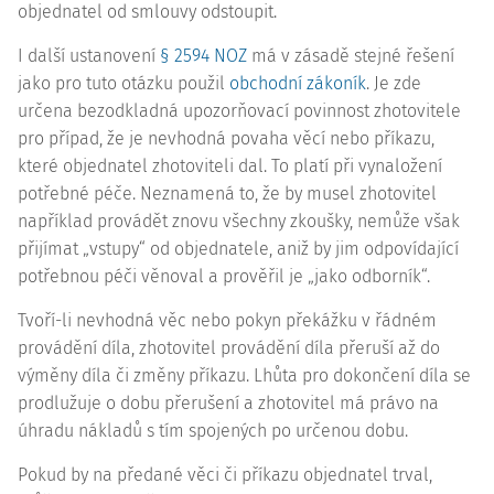
objednatel od smlouvy odstoupit.
I další ustanovení
§ 2594 NOZ
má v zásadě stejné řešení
jako pro tuto otázku použil
obchodní zákoník
. Je zde
určena bezodkladná upozorňovací povinnost zhotovitele
pro případ, že je nevhodná povaha věcí nebo příkazu,
které objednatel zhotoviteli dal. To platí při vynaložení
potřebné péče. Neznamená to, že by musel zhotovitel
například provádět znovu všechny zkoušky, nemůže však
přijímat „vstupy“ od objednatele, aniž by jim odpovídající
potřebnou péči věnoval a prověřil je „jako odborník“.
Tvoří-li nevhodná věc nebo pokyn překážku v řádném
provádění díla, zhotovitel provádění díla přeruší až do
výměny díla či změny příkazu. Lhůta pro dokončení díla se
prodlužuje o dobu přerušení a zhotovitel má právo na
úhradu nákladů s tím spojených po určenou dobu.
Pokud by na předané věci či příkazu objednatel trval,