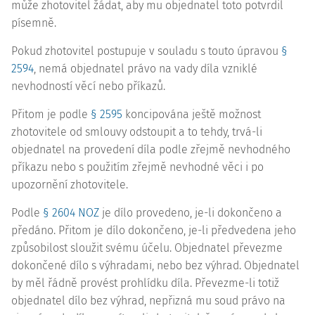
může zhotovitel žádat, aby mu objednatel toto potvrdil
písemně.
Pokud zhotovitel postupuje v souladu s touto úpravou
§
2594
, nemá objednatel právo na vady díla vzniklé
nevhodností věcí nebo příkazů.
Přitom je podle
§ 2595
koncipována ještě možnost
zhotovitele od smlouvy odstoupit a to tehdy, trvá-li
objednatel na provedení díla podle zřejmě nevhodného
příkazu nebo s použitím zřejmě nevhodné věci i po
upozornění zhotovitele.
Podle
§ 2604 NOZ
je dílo provedeno, je-li dokončeno a
předáno. Přitom je dílo dokončeno, je-li předvedena jeho
způsobilost sloužit svému účelu. Objednatel převezme
dokončené dílo s výhradami, nebo bez výhrad. Objednatel
by měl řádně provést prohlídku díla. Převezme-li totiž
objednatel dílo bez výhrad, nepřizná mu soud právo na