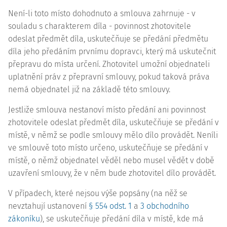
Není-li toto místo dohodnuto a smlouva zahrnuje - v
souladu s charakterem díla - povinnost zhotovitele
odeslat předmět díla, uskutečňuje se předání předmětu
díla jeho předáním prvnímu dopravci, který má uskutečnit
přepravu do místa určení. Zhotovitel umožní objednateli
uplatnění práv z přepravní smlouvy, pokud taková práva
nemá objednatel již na základě této smlouvy.
Jestliže smlouva nestanoví místo předání ani povinnost
zhotovitele odeslat předmět díla, uskutečňuje se předání v
místě, v němž se podle smlouvy mělo dílo provádět. Neníli
ve smlouvě toto místo určeno, uskutečňuje se předání v
místě, o němž objednatel věděl nebo musel vědět v době
uzavření smlouvy, že v něm bude zhotovitel dílo provádět.
V případech, které nejsou výše popsány (na něž se
nevztahují ustanovení
§ 554 odst. 1
a
3 obchodního
zákoníku
), se uskutečňuje předání díla v místě, kde má