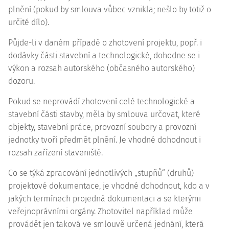
plnění (pokud by smlouva vůbec vznikla; nešlo by totiž o
určité dílo).
Půjde-li v daném případě o zhotovení projektu, popř. i
dodávky části stavební a technologické, dohodne se i
výkon a rozsah autorského (občasného autorského)
dozoru.
Pokud se neprovádí zhotovení celé technologické a
stavební části stavby, měla by smlouva určovat, které
objekty, stavební práce, provozní soubory a provozní
jednotky tvoří předmět plnění. Je vhodné dohodnout i
rozsah zařízení staveniště.
Co se týká zpracování jednotlivých „stupňů“ (druhů)
projektové dokumentace, je vhodné dohodnout, kdo a v
jakých termínech projedná dokumentaci a se kterými
veřejnoprávními orgány. Zhotovitel například může
provádět jen taková ve smlouvě určená jednání, která