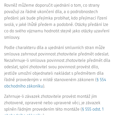
Rovněž můžeme doporučit ujednání o tom, co strany
považují za řádné ukončení díla, a o podrobnostech
předání: jak bude přejímka probíhat, kdo přejímací řízení
svolá, v jaké lhůtě předem a podobně. Otázky předání lze
co do svého významu hodnotit stejně jako otázky uzavření
smlouvy.
Podle charakteru díla a ujednání smluvních stran může
smlouva zahrnout povinnost zhotovitele předmět odeslat.
Nezahrnuje-li smlouva povinnost zhotovitele předmět díla
odeslat, splní zhotovitel svou povinnost provést dílo,
jestliže umožní objednateli nakládat s předmětem díla
řádně provedeným v místě stanoveném zákonem (
§ 554
obchodního zákoníku
).
Zahrnuje-li závazek zhotovitele provést montáž jím
zhotovené, opravené nebo upravené věci, je závazek
splněn řádným provedením této montáže (
§ 555 odst. 1