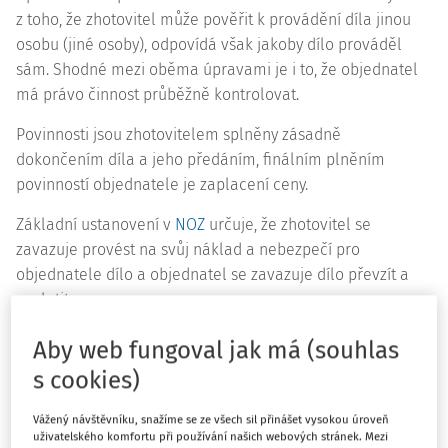
z toho, že zhotovitel může pověřit k provádění díla jinou
osobu (jiné osoby), odpovídá však jakoby dílo prováděl
sám. Shodné mezi oběma úpravami je i to, že objednatel
má právo činnost průběžně kontrolovat.
Povinnosti jsou zhotovitelem splněny zásadně
dokončením díla a jeho předáním, finálním plněním
povinností objednatele je zaplacení ceny.
Základní ustanovení v
NOZ
určuje, že zhotovitel se
zavazuje provést na svůj náklad a nebezpečí pro
objednatele dílo a objednatel se zavazuje dílo převzít a
zaplatit cenu.
Oproti znění Základního ustanovení v
obchodním zákoníku
Aby web fungoval jak má (souhlas
je tedy text obohacen o provedení na náklad a nebezpečí
s cookies)
zhotovitele, což byl text určený v
obchodním zákoníku
až v
ustanovení
§ 537
, které na základní ustanovení
Vážený návštěvníku, snažíme se ze všech sil přinášet vysokou úroveň
uživatelského komfortu při používání našich webových stránek. Mezi
navazovalo. Text Základního ustanovení
NOZ
byl pak