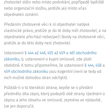
zhotovitel sídlo nebo místo podnikání, popřípadě bydliště
nebo organizační složku, jestliže její místo včas
objednateli oznámí.
Předáním zhotovené věci k ní objednatel nabývá
vlastnické právo, jestliže je do té doby měl zhotovitel, a na
objednatele přechází nebezpečí škody na zhotovené věci,
jestliže je do této doby nesl zhotovitel.
Ustanovení
§ 444 až 446
,
455 až 459
a
461 obchodního
zákoníku
, tj. ustanovení o kupní smlouvě, zde platí
obdobně. K tomu připomeňme, že ustanovení
§ 444
,
458
a
459 obchodního zákoníku
jsou
kogentní
(není se tedy od
nich možné dohodou stran odchýlit).
Požádá-li o to kterákoli strana, sepíše se o předání
předmětu díla zápis, který podepíší obě strany. Ujednání o
zápisu a jeho obsahu ve smlouvě, zejména ve výstavbě,
lze jen doporučit.