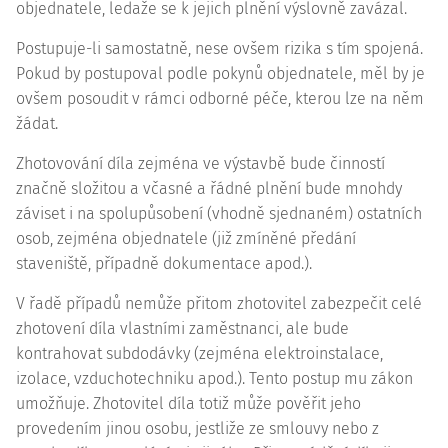
objednatele, ledaže se k jejich plnění výslovně zavázal.
Postupuje-li samostatně, nese ovšem rizika s tím spojená.
Pokud by postupoval podle pokynů objednatele, měl by je
ovšem posoudit v rámci odborné péče, kterou lze na něm
žádat.
Zhotovování díla zejména ve výstavbě bude činností
značně složitou a včasné a řádné plnění bude mnohdy
záviset i na spolupůsobení (vhodně sjednaném) ostatních
osob, zejména objednatele (již zmíněné předání
staveniště, případně dokumentace apod.).
V řadě případů nemůže přitom zhotovitel zabezpečit celé
zhotovení díla vlastními zaměstnanci, ale bude
kontrahovat subdodávky (zejména elektroinstalace,
izolace, vzduchotechniku apod.). Tento postup mu zákon
umožňuje. Zhotovitel díla totiž může pověřit jeho
provedením jinou osobu, jestliže ze smlouvy nebo z