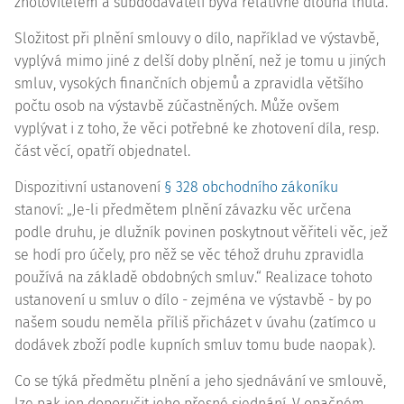
zhotovitelem a subdodavateli bývá relativně dlouhá lhůta.
Složitost při plnění smlouvy o dílo, například ve výstavbě,
vyplývá mimo jiné z delší doby plnění, než je tomu u jiných
smluv, vysokých finančních objemů a zpravidla většího
počtu osob na výstavbě zúčastněných. Může ovšem
vyplývat i z toho, že věci potřebné ke zhotovení díla, resp.
část věcí, opatří objednatel.
Dispozitivní
ustanovení
§ 328 obchodního zákoníku
stanoví: „Je-li předmětem plnění závazku věc určena
podle druhu, je dlužník povinen poskytnout věřiteli věc, jež
se hodí pro účely, pro něž se věc téhož druhu zpravidla
používá na základě obdobných smluv.“ Realizace tohoto
ustanovení u smluv o dílo - zejména ve výstavbě - by po
našem soudu neměla příliš přicházet v úvahu (zatímco u
dodávek zboží podle kupních smluv tomu bude naopak).
Co se týká předmětu plnění a jeho sjednávání ve smlouvě,
lze pak jen doporučit jeho přesné sjednání. V opačném