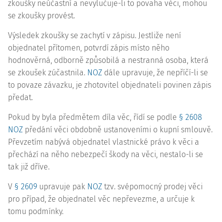
zkoušky neúčastní a nevylučuje-li to povaha věci, mohou
se zkoušky provést.
Výsledek zkoušky se zachytí v zápisu. Jestliže není
objednatel přítomen, potvrdí zápis místo něho
hodnověrná, odborně způsobilá a nestranná osoba, která
se zkoušek zúčastnila.
NOZ
dále upravuje, že nepříčí-li se
to povaze závazku, je zhotovitel objednateli povinen zápis
předat.
Pokud by byla předmětem díla věc, řídí se podle
§ 2608
NOZ
předání věci obdobně ustanoveními o kupní smlouvě.
Převzetím nabývá objednatel vlastnické právo k věci a
přechází na něho nebezpečí škody na věci, nestalo-li se
tak již dříve.
V
§ 2609
upravuje pak
NOZ
tzv. svépomocný prodej věci
pro případ, že objednatel věc nepřevezme, a určuje k
tomu podmínky.