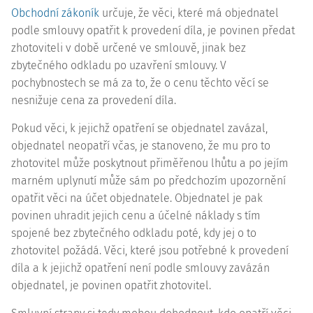
Obchodní zákoník
určuje, že věci, které má objednatel
podle smlouvy opatřit k provedení díla, je povinen předat
zhotoviteli v době určené ve smlouvě, jinak bez
zbytečného odkladu po uzavření smlouvy. V
pochybnostech se má za to, že o cenu těchto věcí se
nesnižuje cena za provedení díla.
Pokud věci, k jejichž opatření se objednatel zavázal,
objednatel neopatří včas, je stanoveno, že mu pro to
zhotovitel může poskytnout přiměřenou lhůtu a po jejím
marném uplynutí může sám po předchozím upozornění
opatřit věci na účet objednatele. Objednatel je pak
povinen uhradit jejich cenu a účelné náklady s tím
spojené bez zbytečného odkladu poté, kdy jej o to
zhotovitel požádá. Věci, které jsou potřebné k provedení
díla a k jejichž opatření není podle smlouvy zavázán
objednatel, je povinen opatřit zhotovitel.