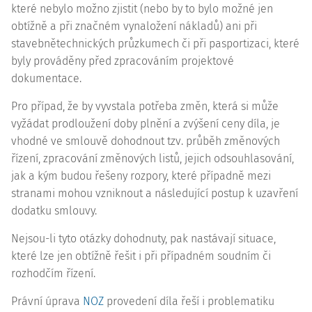
které nebylo možno zjistit (nebo by to bylo možné jen
obtížně a při značném vynaložení nákladů) ani při
stavebnětechnických průzkumech či při pasportizaci, které
byly prováděny před zpracováním projektové
dokumentace.
Pro případ, že by vyvstala potřeba změn, která si může
vyžádat prodloužení doby plnění a zvýšení ceny díla, je
vhodné ve smlouvě dohodnout tzv. průběh změnových
řízení, zpracování změnových listů, jejich odsouhlasování,
jak a kým budou řešeny rozpory, které případně mezi
stranami mohou vzniknout a následující postup k uzavření
dodatku smlouvy.
Nejsou-li tyto otázky dohodnuty, pak nastávají situace,
které lze jen obtížně řešit i při případném soudním či
rozhodčím řízení.
Právní úprava
NOZ
provedení díla řeší i problematiku