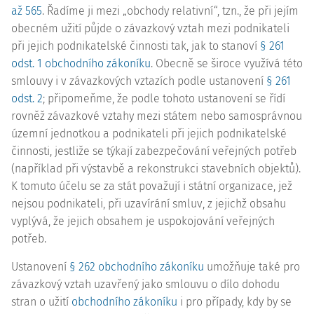
až 565
. Řadíme ji mezi „obchody relativní“, tzn., že při jejím
obecném užití půjde o závazkový vztah mezi podnikateli
při jejich podnikatelské činnosti tak, jak to stanoví
§ 261
odst. 1 obchodního zákoníku
. Obecně se široce využívá této
smlouvy i v závazkových vztazích podle ustanovení
§ 261
odst. 2
; připomeňme, že podle tohoto ustanovení se řídí
rovněž závazkové vztahy mezi státem nebo samosprávnou
územní jednotkou a podnikateli při jejich podnikatelské
činnosti, jestliže se týkají zabezpečování veřejných potřeb
(například při výstavbě a rekonstrukci stavebních objektů).
K tomuto účelu se za stát považují i státní organizace, jež
nejsou podnikateli, při uzavírání smluv, z jejichž obsahu
vyplývá, že jejich obsahem je uspokojování veřejných
potřeb.
Ustanovení
§ 262 obchodního zákoníku
umožňuje také pro
závazkový vztah uzavřený jako smlouvu o dílo dohodu
stran o užití
obchodního zákoníku
i pro případy, kdy by se