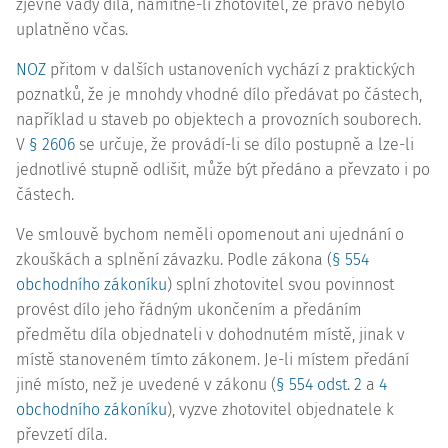
zjevné vady díla, namítne-li zhotovitel, že právo nebylo
uplatněno včas.
NOZ
přitom v dalších ustanoveních vychází z praktických
poznatků, že je mnohdy vhodné dílo předávat po částech,
například u staveb po objektech a provozních souborech.
V
§ 2606
se určuje, že provádí-li se dílo postupně a lze-li
jednotlivé stupně odlišit, může být předáno a převzato i po
částech.
Ve smlouvě bychom neměli opomenout ani ujednání o
zkouškách a splnění závazku. Podle zákona (
§ 554
obchodního zákoníku
) splní zhotovitel svou povinnost
provést dílo jeho řádným ukončením a předáním
předmětu díla objednateli v dohodnutém místě, jinak v
místě stanoveném tímto zákonem. Je-li místem předání
jiné místo, než je uvedené v zákonu (
§ 554 odst. 2
a
4
obchodního zákoníku
), vyzve zhotovitel objednatele k
převzetí díla.