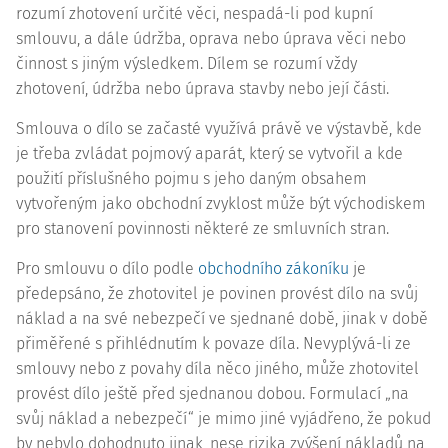
rozumí zhotovení určité věci, nespadá-li pod kupní
smlouvu, a dále údržba, oprava nebo úprava věci nebo
činnost s jiným výsledkem. Dílem se rozumí vždy
zhotovení, údržba nebo úprava stavby nebo její části.
Smlouva o dílo se začasté využívá právě ve výstavbě, kde
je třeba zvládat pojmový aparát, který se vytvořil a kde
použití příslušného pojmu s jeho daným obsahem
vytvořeným jako obchodní zvyklost může být východiskem
pro stanovení povinnosti některé ze smluvních stran.
Pro smlouvu o dílo podle
obchodního zákoníku
je
předepsáno, že zhotovitel je povinen provést dílo na svůj
náklad a na své nebezpečí ve sjednané době, jinak v době
přiměřené s přihlédnutím k povaze díla. Nevyplývá-li ze
smlouvy nebo z povahy díla něco jiného, může zhotovitel
provést dílo ještě před sjednanou dobou. Formulací „na
svůj náklad a nebezpečí“ je mimo jiné vyjádřeno, že pokud
by nebylo dohodnuto jinak, nese rizika zvýšení nákladů na