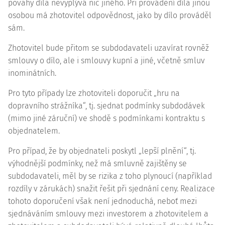
povahy díla nevyplývá nic jiného. Při provádění díla jinou
osobou má zhotovitel odpovědnost, jako by dílo prováděl
sám.
Zhotovitel bude přitom se subdodavateli uzavírat rovněž
smlouvy o dílo, ale i smlouvy kupní a jiné, včetně smluv
inominátních.
Pro tyto případy lze zhotoviteli doporučit „hru na
dopravního strážníka“, tj. sjednat podmínky subdodávek
(mimo jiné záruční) ve shodě s podmínkami kontraktu s
objednatelem.
Pro případ, že by objednateli poskytl „lepší plnění“, tj.
výhodnější podmínky, než má smluvně zajištěny se
subdodavateli, měl by se rizika z toho plynoucí (například
rozdíly v zárukách) snažit řešit při sjednání ceny. Realizace
tohoto doporučení však není jednoduchá, neboť mezi
sjednáváním smlouvy mezi investorem a zhotovitelem a