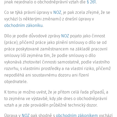
jinak nejednalo o obchodněprávní vztah dle
§ 261
.
Co se týká právní úpravy v
NOZ
, je pak zcela zřejmé, že se
vychází (s některými změnami) z dnešní úpravy v
obchodním zákoníku
.
Dílo je podle důvodové zprávy
NOZ
pojato jako činnost
(práce), přičemž práce jako plnění smlouvy o dílo se od
práce poskytované zaměstnancem na základě pracovní
smlouvy liší zejména tím, že podle smlouvy o dílo
vykonává zhotovitel činnosti samostatně, podle vlastního
rozvrhu, s vlastními prostředky a na vlastní riziko, přičemž
nepodléhá ani soustavnému dozoru ani řízení
objednatele.
K tomu je možno uvést, že je přitom celá řada případů, a
to zejména ve výstavbě, kdy jde dnes o obchodněprávní
vztah a je zde prováděn průběžně technický dozor.
Úprava v
NOZ
pak shodně s
obchodním zákoníkem
vychází