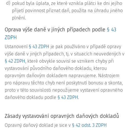
d)
pokud byla úplata, ze které vznikla plátci ke dni jejího
přijetí povinnost přiznat daň, použita na úhradu jiného
plnění.
Oprava výše daně v jiných případech podle
§ 43
ZDPH
Ustanovení
§ 43 ZDPH
je pak používáno v případě opravy
výše daně v jiných případech, tj. v situacích neuvedených v
§ 42 ZDPH
, které obvykle souvisí se vznikem chyby při
vystavování původního daňového dokladu, kterou
opravným daňovým dokladem napravujeme. Nástrojem
pro nápravu těchto chyb není poskytnutí bonusu a skonta,
proto v této souvislosti nepoužijeme vystavení opravného
daňového dokladu podle
§ 43 ZDPH
.
Zásady vystavování opravných daňových dokladů
Opravný daňový doklad je sice v
§ 42 odst. 3 ZDPH