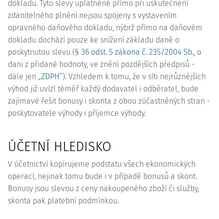
dokladu. Tyto slevy uplatněné přímo při uskutečnění
zdanitelného plnění nejsou spojeny s vystavením
opravného daňového dokladu, nýbrž přímo na daňovém
dokladu dochází pouze ke snížení základu daně o
poskytnutou slevu (
§ 36 odst. 5 zákona č. 235/2004 Sb.
, o
dani z přidané hodnoty, ve znění pozdějších předpisů -
dále jen „
ZDPH
“). Vzhledem k tomu, že v síti nejrůznějších
výhod již uvízl téměř každý dodavatel i odběratel, bude
zajímavé řešit bonusy i skonta z obou zúčastněných stran -
poskytovatele výhody i příjemce výhody.
ÚČETNÍ HLEDISKO
V účetnictví kopírujeme podstatu všech ekonomických
operací, nejinak tomu bude i v případě bonusů a skont.
Bonusy jsou slevou z ceny nakoupeného zboží či služby,
skonta pak platební podmínkou.