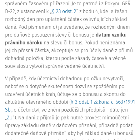
správném časovém přiřazení. Je to patrné i z Pokynu GFŘ
D-22, z ustanovení k „
§ 23 odst. 2
“ z bodu 4, kde je řešen
rozhodný den pro uplatnění částek ovlivňujících základ
daně. Pod písmenem c) je uvedeno, že rozhodným dnem
pro daňové posouzení slevy či bonusu je
datum vzniku
právního nároku
na slevu či
bonus
. Pokud není známa
jejich přesná částka, akceptuje se pro účely daně z příjmů
dohadná položka, kterou podle zásady časové a věcné
souvislosti vytvoří správně vedené účetnictví.
V případě, kdy účetnictví dohadnou položku nevytvoří,
neboť se o dotyčné skutečnosti dozví se zpožděním po
uzavření účetních knih, účtuje se o bonusu a skontu do
aktuálně otevřeného období (
§ 3 odst. 1 zákona č. 563/1991
Sb.
, o účetnictví, ve znění pozdějších předpisů - dále jen
„
ZU
“). Na dani z příjmů je pak nutné provést mimoúčetní
úpravy základu daně v daňovém přiznání, případně podat
dodatečné daňové přiznání, aby byl základ daně u bonusů