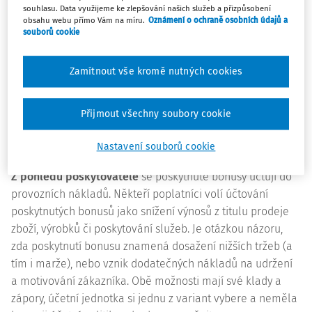
zboží (pokud dosud není prodáno) a jejich rozpouštění
souhlasu. Data využijeme ke zlepšování našich služeb a přizpůsobení
obsahu webu přímo Vám na míru.
Oznámení o ochraně osobních údajů a
pomocí průměrného procenta. Tato metoda sice zajistí
souborů cookie
„návrat slevy do ceny zboží“, nicméně rozhodně se
nejedná o přesné ocenění. Existuje tedy řada zásadních
Zamítnout vše kromě nutných cookies
skutečností, které naplnění základní idey brání. Z výše
uvedených důvodů velmi obtížné realizovatelnosti toho
nejpřesnějšího účetního vyjádření přímo do ceny zboží či
Přijmout všechny soubory cookie
do ceny spotřebované služby, je vhodné přijaté bonusy
Nastavení souborů cookie
účtovat do provozních výnosů.
Z pohledu poskytovatele
se poskytnuté bonusy účtují do
provozních nákladů. Někteří poplatníci volí účtování
poskytnutých bonusů jako snížení výnosů z titulu prodeje
zboží, výrobků či poskytování služeb. Je otázkou názoru,
zda poskytnutí bonusu znamená dosažení nižších tržeb (a
tím i marže), nebo vznik dodatečných nákladů na udržení
a motivování zákazníka. Obě možnosti mají své klady a
zápory, účetní jednotka si jednu z variant vybere a neměla