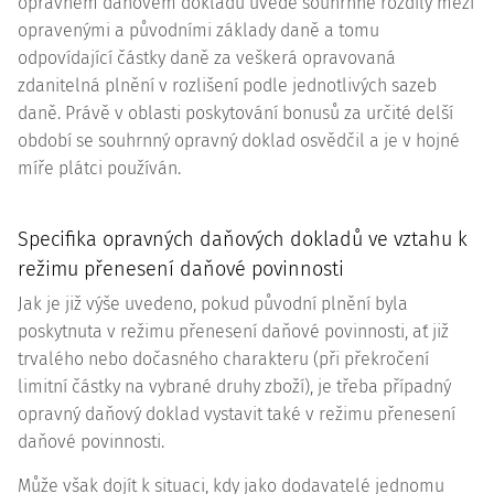
opravném daňovém dokladu uvede souhrnně rozdíly mezi
opravenými a původními základy daně a tomu
odpovídající částky daně za veškerá opravovaná
zdanitelná plnění v rozlišení podle jednotlivých sazeb
daně. Právě v oblasti poskytování bonusů za určité delší
období se souhrnný opravný doklad osvědčil a je v hojné
míře plátci používán.
Specifika opravných daňových dokladů ve vztahu k
režimu přenesení daňové povinnosti
Jak je již výše uvedeno, pokud původní plnění byla
poskytnuta v režimu přenesení daňové povinnosti, ať již
trvalého nebo dočasného charakteru (při překročení
limitní částky na vybrané druhy zboží), je třeba případný
opravný daňový doklad vystavit také v režimu přenesení
daňové povinnosti.
Může však dojít k situaci, kdy jako dodavatelé jednomu