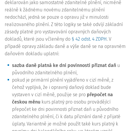
deklarován jako samostatné zdanitelné plnění, nicméně
reálně k žádnému novému zdanitelnému plnění
nedochází, jedná se pouze o opravu již v minulosti
realizovaného plnění. Z této logiky se také odvíjí základní
zásady platné pro vystavování opravných daňových
dokladů, které jsou včleněny do
§ 42 odst. 4 ZDPH
. V
případě opravy základu daně a výše daně se na opravném
daňovém dokladu uplatní:
sazba daně platná ke dni povinnosti přiznat daň
u
původního zdanitelného plnění,
pokud je primární plnění vyjádřeno v cizí měně, z
čehož vyplývá, že i opravný daňový doklad bude
vystaven v cizí měně, použije se pro
přepočet na
českou měnu
kurs platný pro osobu provádějící
přepočet ke dni povinnosti přiznat daň u původního
zdanitelného plnění, či k datu přiznání daně z přijaté
úplaty. Variantně je možné použít také kurs platný k