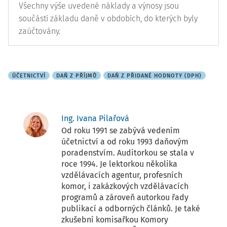
Všechny výše uvedené náklady a výnosy jsou
součástí základu daně v obdobích, do kterých byly
zaúčtovány.
ÚČETNICTVÍ
DAŇ Z PŘÍJMŮ
DAŇ Z PŘIDANÉ HODNOTY (DPH)
Ing. Ivana Pilařová
Od roku 1991 se zabývá vedením
účetnictví a od roku 1993 daňovým
poradenstvím. Auditorkou se stala v
roce 1994. Je lektorkou několika
vzdělávacích agentur, profesních
komor, i zakázkových vzdělávacích
programů a zároveň autorkou řady
publikací a odborných článků. Je také
zkušební komisařkou Komory