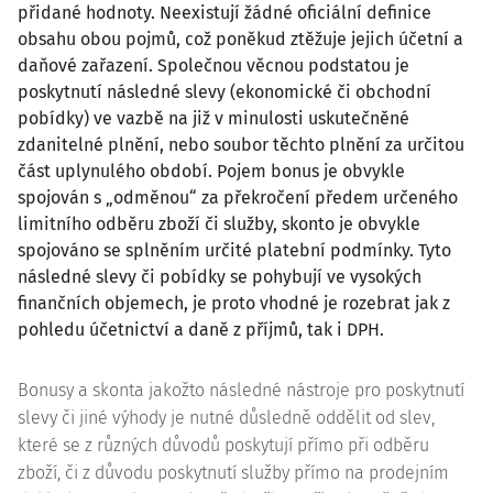
přidané hodnoty. Neexistují žádné oficiální definice
obsahu obou pojmů, což poněkud ztěžuje jejich účetní a
daňové zařazení. Společnou věcnou podstatou je
poskytnutí následné slevy (ekonomické či obchodní
pobídky) ve vazbě na již v minulosti uskutečněné
zdanitelné plnění, nebo soubor těchto plnění za určitou
část uplynulého období. Pojem bonus je obvykle
spojován s „odměnou“ za překročení předem určeného
limitního odběru zboží či služby, skonto je obvykle
spojováno se splněním určité platební podmínky. Tyto
následné slevy či pobídky se pohybují ve vysokých
finančních objemech, je proto vhodné je rozebrat jak z
pohledu účetnictví a daně z příjmů, tak i DPH.
Bonusy a skonta jakožto následné nástroje pro poskytnutí
slevy či jiné výhody je nutné důsledně oddělit od slev,
které se z různých důvodů poskytují přímo při odběru
zboží, či z důvodu poskytnutí služby přímo na prodejním