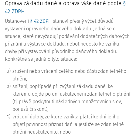
Oprava základu daně a oprava výše daně podle
§
42 ZDPH
Ustanovení
§ 42 ZDPH
stanoví přesný výčet důvodů
vystavení opravného daňového dokladu. Jedná se o
situace, které nevyžadují podávání dodatečných daňových
přiznání u výstavce dokladu, neboť nedošlo ke vzniku
chyby při vystavování původního daňového dokladu.
Konkrétně se jedná o tyto situace:
a)
zrušení nebo vrácení celého nebo části zdanitelného
plnění,
b)
snížení, popřípadě při zvýšení základu daně, ke
kterému dojde po dni uskutečnění zdanitelného plnění
(tj. právě poskytnutí následných množstevních slev,
bonusů či skont),
c)
vrácení úplaty, ze které vznikla plátci ke dni jejího
přijetí povinnost přiznat daň, a jestliže se zdanitelné
plnění neuskutečnilo, nebo