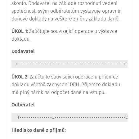
skonto. Dodavatel na základě rozhodnutí vedení
společnosti svým odběratelům vystavuje opravné
daňové doklady na veškeré změny základu daně.
ÚKOL 1
: Zaúčtujte související operace u výstavce
dokladu.
Dodavatel
 I---------------I---------------------------------I------
ÚKOL 2
: Zaúčtujte související operace u příjemce
dokladu včetně zachycení DPH. Příjemce dokladu
má plný nárok na odpočet daně na vstupu.
Odběratel
  I---------------I---------------------------------I-----
Hledisko daně z příjmů: