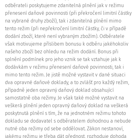
odběrateli poskytujeme zdanitelná plnění jak v režimu
přenesení daňové povinnosti (při překročení limitní částky
na vybrané druhy zboží), tak i zdanitelná plnění mimo
tento režim (při nepřekročení limitní částky, či v případě
dodání zboží, které není vybraným zbožím). Odběratele
však motivujeme příslibem bonusu k odběru jakéhokoliv
našeho zboží bez ohledu na režim dodání.
Bonus
při
splnění podmínek pro jeho vznik se tak vztahuje jak k
dodávkám v režimu přenesení daňové povinnosti, tak i
mimo tento režim. Je jistě možné vystavit v dané situaci
dva opravné daňové doklady, a to zvlášť pro každý režim,
případně jeden opravný daňový doklad obsahující
samostatně oba režimy. Je však také možné vystavit na
veškerá plnění jeden opravný daňový doklad na veškerá
poskytnutá plnění s tím, že na jednotném režimu tohoto
dokladu se dodavatel s odběratelem dohodnou a nebude
nutné oba režimy od sebe oddělovat. Zákon nestanoví,
jakému režimu je třeba dát přednost, rozhoduje dohoda