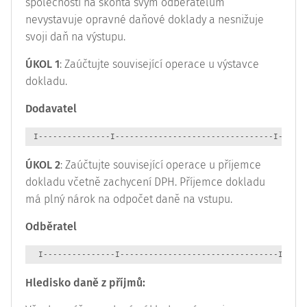
společnosti na skonta svým odběratelům
nevystavuje opravné daňové doklady a nesnižuje
svoji daň na výstupu.
ÚKOL 1
: Zaúčtujte související operace u výstavce
dokladu.
Dodavatel
 I---------------I---------------------------------I------
ÚKOL 2
: Zaúčtujte související operace u příjemce
dokladu včetně zachycení DPH. Příjemce dokladu
má plný nárok na odpočet daně na vstupu.
Odběratel
  I---------------I---------------------------------I-----
Hledisko daně z příjmů: