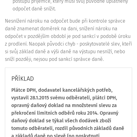
postupu příjemce, který musí svůj původně uplatněný
odpočet daně snížit.
Nesnížení nároku na odpočet bude při kontrole správce
daně znamenat doměrek na dani, snížení nároku na
odpočet v pozdějším období je pod sankcí v podobě úroku
z prodlení. Naopak původci chyb - poskytovatelé slev, kteří
si svůj základ daně a výši daně na výstupu nesníží, nebo
sníží později, nejsou pod sankcí správce daně.
PŘÍKLAD
Plátce DPH, dodavatel kancelářských potřeb,
vystavil 28.1.2015 svému odběrateli, plátci DPH,
opravný daňový doklad na množstevní slevu za
překročení limitních odběrů roku 2014. Opravný
daňový doklad se týkal všech dodávek zboží
tomuto odběrateli, rozdíl původních základů daně
a základů daně po slevě (po poskytnutí