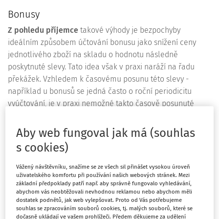
Bonusy
Z pohledu příjemce
takové výhody je bezpochyby
ideálním způsobem účtování bonusu jako snížení ceny
jednotlivého zboží na skladu o hodnotu následně
poskytnuté slevy. Tato idea však v praxi naráží na řadu
překážek. Vzhledem k časovému posunu této slevy -
například u bonusů se jedná často o roční periodicitu
vyúčtování, je v praxi nemožné takto časově posunuté
slevy účtovat jako snížení hodnoty zboží, které bývá v
mnoha případech již prodáno. Pokud nějaké zboží na
Aby web fungoval jak má (souhlas
skladě zbude, často ani nevíme, jakého konkrétního zboží
s cookies)
se tato sleva týká, neboť na jeden druh zboží máme více
dodavatelů a z nich každý má jinou obchodní politiku.
Vážený návštěvníku, snažíme se ze všech sil přinášet vysokou úroveň
uživatelského komfortu při používání našich webových stránek. Mezi
Další komplikací může být také vedení skladu metodou
základní předpoklady patří např. aby správně fungovalo vyhledávání,
průměrných cen, kdy následná sleva se do systému zavádí
abychom vás neobtěžovali nevhodnou reklamou nebo abychom měli
dostatek podnětů, jak web vylepšovat. Proto od Vás potřebujeme
jen velmi obtížně. Kompromisem může být pak zahrnutí
souhlas se zpracováním souborů cookies, tj. malých souborů, které se
těchto následných slev na ostatní pořizovací náklady ke
dočasně ukládají ve vašem prohlížeči. Předem děkujeme za udělení