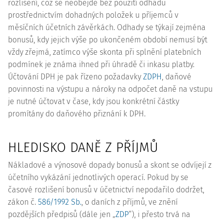
rozlišení, což se neobejde bez použití odhadů
prostřednictvím dohadných položek u příjemců v
měsíčních účetních závěrkách. Odhady se týkají zejména
bonusů, kdy jejich výše po ukončeném období nemusí být
vždy zřejmá, zatímco výše skonta při splnění platebních
podmínek je známa ihned při úhradě či inkasu platby.
Účtování DPH je pak řízeno požadavky
ZDPH
, daňové
povinnosti na výstupu a nároky na odpočet daně na vstupu
je nutné účtovat v čase, kdy jsou konkrétní částky
promítány do daňového přiznání k DPH.
HLEDISKO DANĚ Z PŘÍJMŮ
Nákladové a výnosové dopady bonusů a skont se odvíjejí z
účetního vykázání jednotlivých operací. Pokud by se
časové rozlišení bonusů v účetnictví nepodařilo dodržet,
zákon č.
586/1992 Sb.
, o daních z příjmů, ve znění
pozdějších předpisů (dále jen „
ZDP
“), i přesto trvá na