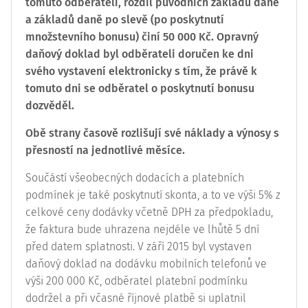
tomuto odběrateli, rozdíl původních základů daně
a základů daně po slevě (po poskytnutí
množstevního bonusu) činí 50 000 Kč. Opravný
daňový doklad byl odběrateli doručen ke dni
svého vystavení elektronicky s tím, že právě k
tomuto dni se odběratel o poskytnutí bonusu
dozvěděl.
Obě strany časově rozlišují své náklady a výnosy s
přesností na jednotlivé měsíce.
Součástí všeobecných dodacích a platebních
podmínek je také poskytnutí skonta, a to ve výši 5% z
celkové ceny dodávky včetně DPH za předpokladu,
že faktura bude uhrazena nejdéle ve lhůtě 5 dní
před datem splatnosti. V září 2015 byl vystaven
daňový doklad na dodávku mobilních telefonů ve
výši 200 000 Kč, odběratel platební podmínku
dodržel a při včasné říjnové platbě si uplatnil