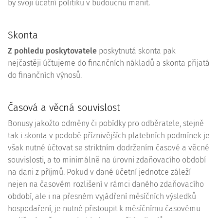
by svoji účetní politiku v budoucnu měnit.
Skonta
Z pohledu poskytovatele
poskytnutá skonta pak
nejčastěji účtujeme do finančních nákladů a skonta přijatá
do finančních výnosů.
Časová a věcná souvislost
Bonusy jakožto odměny či pobídky pro odběratele, stejně
tak i skonta v podobě příznivějších platebních podmínek je
však nutné účtovat se striktním dodržením časové a věcné
souvislosti, a to minimálně na úrovni zdaňovacího období
na dani z příjmů. Pokud v dané účetní jednotce záleží
nejen na časovém rozlišení v rámci daného zdaňovacího
období, ale i na přesném vyjádření měsíčních výsledků
hospodaření, je nutné přistoupit k měsíčnímu časovému