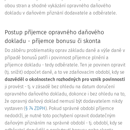
obou stran a shodné vykázání opravného daňového
dokladu v daňovém přiznání dodavatele a odběratele.
Postup příjemce opravného daňového
dokladu - příjemce bonusu či skonta
Do záběru problematiky oprav základu daně a výše daně v
případě bonusů patří i povinnost příjemce plnění a
příjemce dokladu - tedy odběratele. Ten je povinen opravit
(tj. snížit) odpočet daně, a to ve zdaňovacím období, kdy se
dozvěděl o okolnostech rozhodných pro vznik povinnosti
ji provést - tj. v zásadě bez ohledu na datum doručení
opravného daňového dokladu, dokonce i bez ohledu na to,
že opravný daňový doklad nemusí být dodavatelem nikdy
vystaven (
§ 74 ZDPH
). Pokud správné období příjemce
nedodrží, je nutné toto pochybení opravit dodatečným
daňovým přiznáním na správné období - tj. období, kdy se