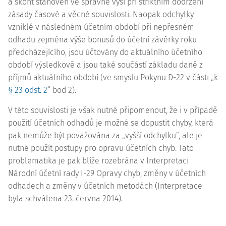
a skont stanoven ve správné výši při striktním dodržení
zásady časové a věcné souvislosti. Naopak odchylky
vzniklé v následném účetním období při nepřesném
odhadu zejména výše bonusů do účetní závěrky roku
předcházejícího, jsou účtovány do aktuálního účetního
období výsledkově a jsou také součástí základu daně z
příjmů aktuálního období (ve smyslu Pokynu D-22 v části „k
§ 23 odst. 2
“ bod 2).
V této souvislosti je však nutné připomenout, že i v případě
použití účetních odhadů je možné se dopustit chyby, která
pak nemůže být považována za „vyšší odchylku“, ale je
nutné použít postupy pro opravu účetních chyb. Tato
problematika je pak blíže rozebrána v Interpretaci
Národní účetní rady I-29 Opravy chyb, změny v účetních
odhadech a změny v účetních metodách (
Interpretace
byla schválena 23. června 2014).