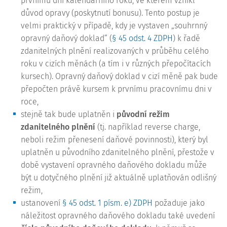
prvnímu dni kalendářního roku, ve kterém vznikl
důvod opravy (poskytnutí bonusu). Tento postup je
velmi praktický v případě, kdy je vystaven „souhrnný
opravný daňový doklad“ (
§ 45 odst. 4 ZDPH
) k řadě
zdanitelných plnění realizovaných v průběhu celého
roku v cizích měnách (a tím i v různých přepočítacích
kursech). Opravný daňový doklad v cizí měně pak bude
přepočten právě kursem k prvnímu pracovnímu dni v
roce,
stejně tak bude uplatněn i
původní režim
zdanitelného plnění
(tj. například reverse charge,
neboli režim přenesení daňové povinnosti), který byl
uplatněn u původního zdanitelného plnění, přestože v
době vystavení opravného daňového dokladu může
být u dotyčného plnění již aktuálně uplatňován odlišný
režim,
ustanovení
§ 45 odst. 1 písm. e) ZDPH
požaduje jako
náležitost opravného daňového dokladu také uvedení