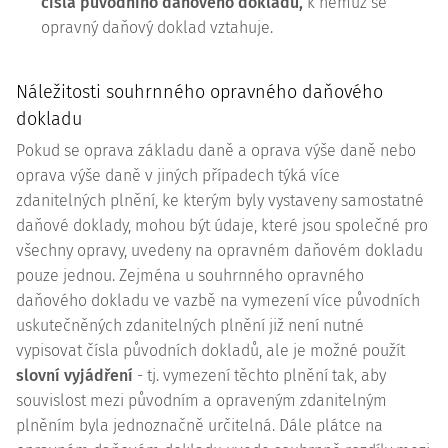
čísla původního daňového dokladu,
k němuž se
opravný daňový doklad vztahuje.
Náležitosti souhrnného opravného daňového
dokladu
Pokud se oprava základu daně a oprava výše daně nebo
oprava výše daně v jiných případech týká více
zdanitelných plnění, ke kterým byly vystaveny samostatné
daňové doklady, mohou být údaje, které jsou společné pro
všechny opravy, uvedeny na opravném daňovém dokladu
pouze jednou. Zejména u souhrnného opravného
daňového dokladu ve vazbě na vymezení více původních
uskutečněných zdanitelných plnění již není nutné
vypisovat čísla původních dokladů, ale je možné použít
slovní vyjádření
- tj. vymezení těchto plnění tak, aby
souvislost mezi původním a opraveným zdanitelným
plněním byla jednoznačně určitelná. Dále plátce na