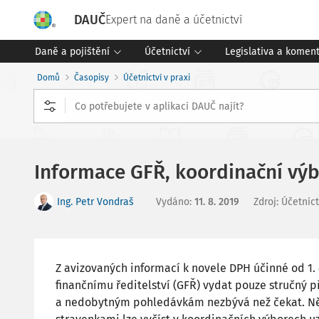
DAUČ
Expert na daně a účetnictví
Daně a pojištění
Účetnictví
Legislativa a komen
Domů
Časopisy
Účetnictví v praxi
Informace GFŘ, koordinační výb
Ing. Petr Vondraš
Vydáno
:
11. 8. 2019
Zdroj
:
Účetnict
Z avizovaných informací k novele DPH účinné od 1.
finančnímu ředitelství (GFŘ) vydat pouze stručný
a nedobytným pohledávkám nezbývá než čekat. Něc