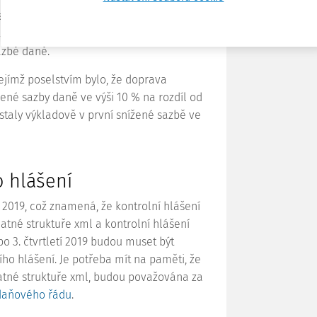
 sazby daně u pozemní a vodní hromadné
15 na 10 %. Výjimkou je doprava
sazbě daně.
jejímž poselstvím bylo, že doprava
ené sazby daně ve výši 10 % na rozdíl od
ůstaly výkladově v první snížené sazbě ve
o hlášení
 2019, což znamená, že kontrolní hlášení
tné struktuře xml a kontrolní hlášení
bo 3. čtvrtletí 2019 budou muset být
ho hlášení. Je potřeba mít na paměti, že
platné struktuře xml, budou považována za
daňového řádu
.