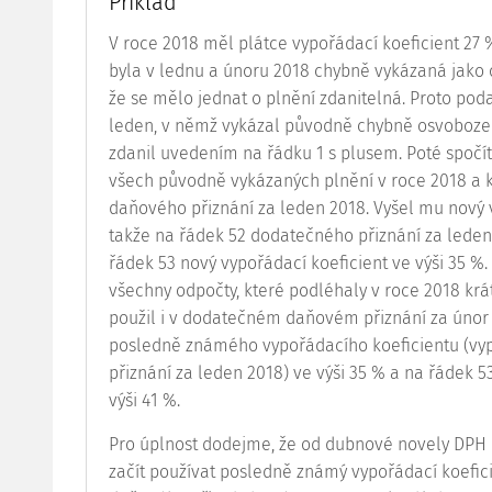
Příklad
V roce 2018 měl plátce vypořádací koeficient 27 %.
byla v lednu a únoru 2018 chybně vykázaná jako
že se mělo jednat o plnění zdanitelná. Proto po
leden, v němž vykázal původně chybně osvoboze
zdanil uvedením na řádku 1 s plusem. Poté spočíta
všech původně vykázaných plnění v roce 2018 a k
daňového přiznání za leden 2018. Vyšel mu nový v
takže na řádek 52 dodatečného přiznání za leden
řádek 53 nový vypořádací koeficient ve výši 35 %
všechny odpočty, které podléhaly v roce 2018 krát
použil i v dodatečném daňovém přiznání za únor 2
posledně známého vypořádacího koeficientu (
přiznání za leden 2018) ve výši 35 % a na řádek 5
výši 41 %.
Pro úplnost dodejme, že od dubnové novely DPH 
začít používat posledně známý vypořádací koefic