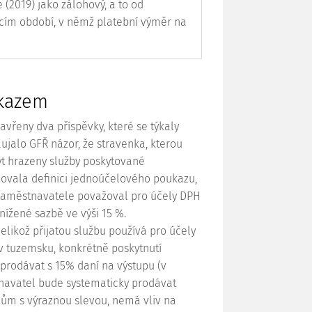
(2019) jako zálohový, a to od
cím období, v němž platební výměr na
ukazem
vřeny dva příspěvky, které se týkaly
aujalo GFŘ názor, že stravenka, kterou
ýt hrazeny služby poskytované
ňovala definici jednoúčelového poukazu,
a zaměstnavatele považoval pro účely DPH
nížené sazbě ve výši 15 %.
elikož přijatou službu používá pro účely
v tuzemsku, konkrétně poskytnutí
rodávat s 15% daní na výstupu (v
tnavatel bude systematicky prodávat
ům s výraznou slevou, nemá vliv na