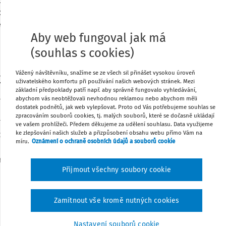
uzavřených na květnovém zasedání.
, o to bohatší je evropská judikatura.
e či české firmy A-PACK mají dopad do
Tisknout
Aby web fungoval jak má
(souhlas s cookies)
Sdílet
Vážený návštěvníku, snažíme se ze všech sil přinášet vysokou úroveň
ontrolního hlášení
uživatelského komfortu při používání našich webových stránek. Mezi
Poznámka
základní předpoklady patří např. aby správně fungovalo vyhledávání,
run zůstávají pro rok 2019 ve stejném
abychom vás neobtěžovali nevhodnou reklamou nebo abychom měli
dostatek podnětů, jak web vylepšovat. Proto od Vás potřebujeme souhlas se
kt má tedy nadále možnost obecného
zpracováním souborů cookies, tj. malých souborů, které se dočasně ukládají
í povinností u kontrolního hlášení a
ve vašem prohlížeči. Předem děkujeme za udělení souhlasu. Data využijeme
ke zlepšování našich služeb a přizpůsobení obsahu webu přímo Vám na
rominutí existuje dalších 16
míru.
Oznámení o ochraně osobních údajů a souborů cookie
ankci
eliminovat
až na nulu. Navíc od
r na pokutu vydán do 6 měsíců ode dne,
Přijmout všechny soubory cookie
 kontrolním hlášením, povinnost uhradit
Zamítnout vše kromě nutných cookies
Nastavení souborů cookie