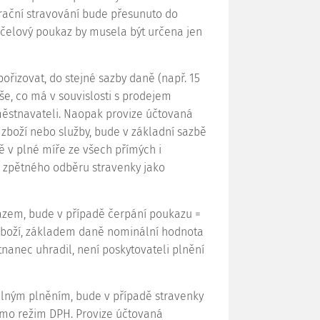
urační stravování bude přesunuto do
účelový poukaz by musela být určena jen
pořizovat, do stejné sazby daně (např. 15
še, co má v souvislosti s prodejem
aměstnavateli. Naopak provize účtovaná
 zboží nebo služby, bude v základní sazbě
 v plné míře ze všech přímých i
či zpětného odběru stravenky jako
azem, bude v případě čerpání poukazu =
zboží, základem daně nominální hodnota
tnanec uhradil, není poskytovateli plnění
lným plněním, bude v případě stravenky
imo režim DPH. Provize účtovaná