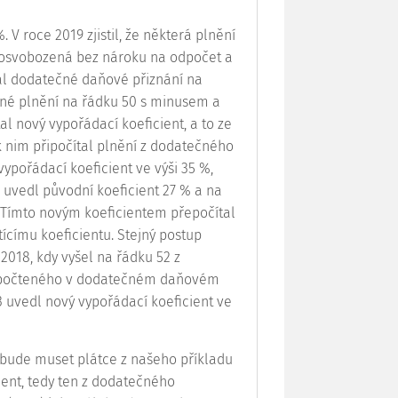
 V roce 2019 zjistil, že některá plnění
 osvobozená bez nároku na odpočet a
dal dodatečné daňové přiznání na
né plnění na řádku 50 s minusem a
l nový vypořádací koeficient, a to ze
 nim připočítal plnění z dodatečného
ypořádací koeficient ve výši 35 %,
 uvedl původní koeficient 27 % a na
. Tímto novým koeficientem přepočítal
ícímu koeficientu. Stejný postup
018, kdy vyšel na řádku 52 z
vypočteného v dodatečném daňovém
3 uvedl nový vypořádací koeficient ve
bude muset plátce z našeho příkladu
ient, tedy ten z dodatečného