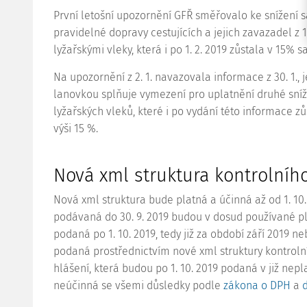
První letošní upozornění GFŘ směřovalo ke snížení
pravidelné dopravy cestujících a jejich zavazadel z 
lyžařskými vleky, která i po 1. 2. 2019 zůstala v 15% 
Na upozornění z 2. 1. navazovala informace z 30. 1., 
lanovkou splňuje vymezení pro uplatnění druhé sníž
lyžařských vleků, které i po vydání této informace z
výši 15 %.
Nová xml struktura kontrolníh
Nová xml struktura bude platná a účinná až od 1. 10.
podávaná do 30. 9. 2019 budou v dosud používané pla
podaná po 1. 10. 2019, tedy již za období září 2019 ne
podaná prostřednictvím nové xml struktury kontrolní
hlášení, která budou po 1. 10. 2019 podaná v již ne
neúčinná se všemi důsledky podle
zákona o DPH
a