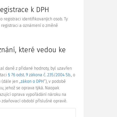
egistrace k DPH
o registraci identifikovaných osob. Ty
k registraci a oznámení o změně
nání, které vedou ke
ýkal daně z přidané hodnoty, byl uzavřen
taci
§ 76 odst. 9 zákona č. 235/2004 Sb.
, o
 (dále jen „
zákon o DPH
“), v podobě
u, jehož se oprava týká. Naopak
azující oprava vypořádání nároku na
o zdaňovací období příslušné opravě.