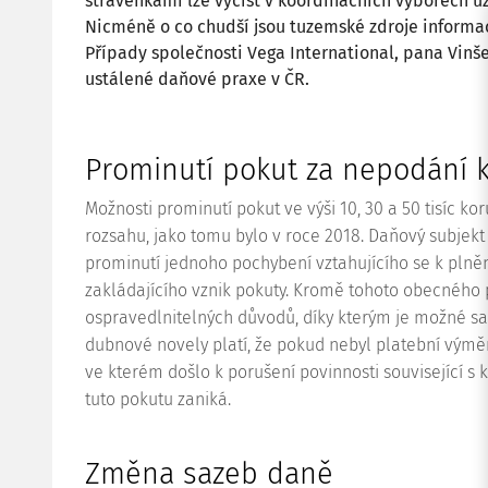
stravenkami lze vyčíst v koordinačních výborech 
Nicméně o co chudší jsou tuzemské zdroje informací
Případy společnosti Vega International, pana Vinš
ustálené daňové praxe v ČR.
Prominutí pokut za nepodání k
Možnosti prominutí pokut ve výši 10, 30 a 50 tisíc ko
rozsahu, jako tomu bylo v roce 2018. Daňový subje
prominutí jednoho pochybení vztahujícího se k plněn
zakládajícího vznik pokuty. Kromě tohoto obecného p
ospravedlnitelných důvodů, díky kterým je možné s
dubnové novely platí, že pokud nebyl platební výmě
ve kterém došlo k porušení povinnosti související s
tuto pokutu zaniká.
Změna sazeb daně