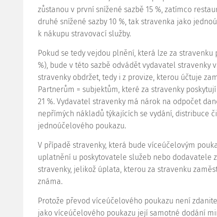
zůstanou v první snížené sazbě 15 %, zatímco resta
druhé snížené sazby 10 %, tak stravenka jako jedno
k nákupu stravovací služby.
Pokud se tedy vejdou plnění, která lze za stravenku 
%), bude v této sazbě odvádět vydavatel stravenky v
stravenky obdržet, tedy i z provize, kterou účtuje z
Partnerům = subjektům, které za stravenky poskytují
21 %. Vydavatel stravenky má nárok na odpočet daně
nepřímých nákladů týkajících se vydání, distribuce 
jednoúčelového poukazu.
V případě stravenky, která bude víceúčelovým pouk
uplatnění u poskytovatele služeb nebo dodavatele 
stravenky, jelikož úplata, kterou za stravenku zaměs
známa.
Protože převod víceúčelového poukazu není zdanite
jako víceúčelového poukazu její samotné dodání m