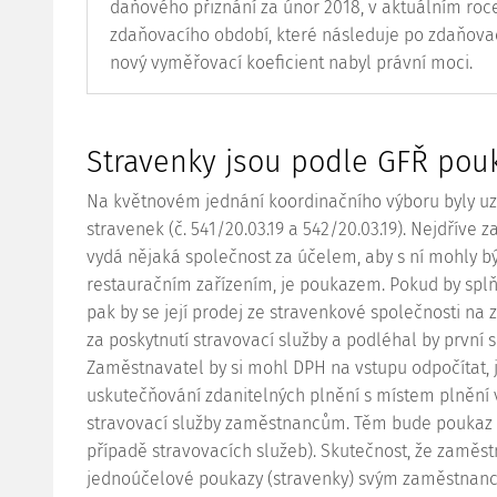
daňového přiznání za únor 2018, v aktuálním roce 
zdaňovacího období, které následuje po zdaňova
nový vyměřovací koeficient nabyl právní moci.
Stravenky jsou podle GFŘ po
Na květnovém jednání koordinačního výboru byly uza
stravenek (č.
541/20.03.19
a
542/20.03.19
). Nejdříve z
vydá nějaká společnost za účelem, aby s ní mohly b
restauračním zařízením, je poukazem. Pokud by spl
pak by se její prodej ze stravenkové společnosti n
za poskytnutí stravovací služby a podléhal by první s
Zaměstnavatel by si mohl DPH na vstupu odpočítat, j
uskutečňování zdanitelných plnění s místem plnění 
stravovací služby zaměstnancům. Těm bude poukaz p
případě stravovacích služeb). Skutečnost, že zaměs
jednoúčelové poukazy (stravenky) svým zaměstnanc