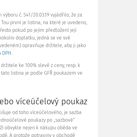
m výboru č.
541/20.03.19
vyjádřilo, že za
Tou první je listina, na které je uvedeno,
řesto pokud po jejím předložení její
hokoliv doplatku, jedná se ve své
uvedeném) opravňuje držitele, aby ji jako
o DPH
.
ržitele ke 100% slevě z ceny, resp. k
I tato listina je podle GFŘ poukazem ve
nebo víceúčelový poukaz
išuje od toho víceúčelového, je sazba
jednoúčelové poukazy po „sazbové“
uží obvykle nejen k nákupu oběda ve
hodě. A protože potraviny v obchodě