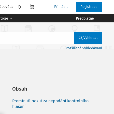
ápověda
Přihlásit
Registrace
troje
Předplatné
Vyhledat
Rozšířené vyhledávání
Obsah
Prominutí pokut za nepodání kontrolního
hlášení