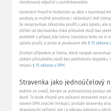
nárokovaný odpočet u zaměstnavatele.
Generální finanční ředitelství se dále v koordinační
poukazy je možné považovat i následující dvě listiny. 
že neopravňuje zákazníka použít ji jako úplatu, ale p
držitel od obchodníka získá příslušné zboží bez jaké
podstatě o případ, kdy listina (navzdory textu na ní 
úplatu použil, a proto je poukazem dle
§ 15 zákona 
Druhým případem je listina, která naopak opravňuje d
získání příslušného zboží bez jakéhokoliv doplatku. 
smyslu
§ 15 zákona o DPH
.
Stravenka jako jednoúčelový 
Jedním ze znaků, kterým se jednoúčelový poukaz odl
daně. To bude zřejmě pro zařazení stravenek mezi 
novele DPH značně limitující, protože stravenky slo
stravovacím zařízení, ale i k nákupu potravin v obc