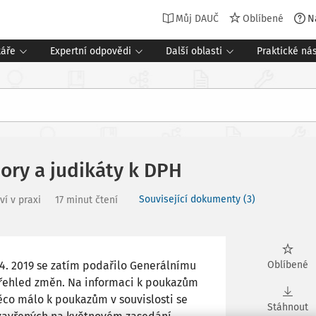
Můj DAUČ
Oblíbené
N
táře
Expertní odpovědi
Další oblasti
Praktické nás
ory a judikáty k DPH
Související dokumenty (3)
ví v praxi
17 minut čtení
 4. 2019 se zatím podařilo Generálnímu
Oblíbené
 přehled změn. Na informaci k poukazům
o málo k poukazům v souvislosti se
Stáhnout