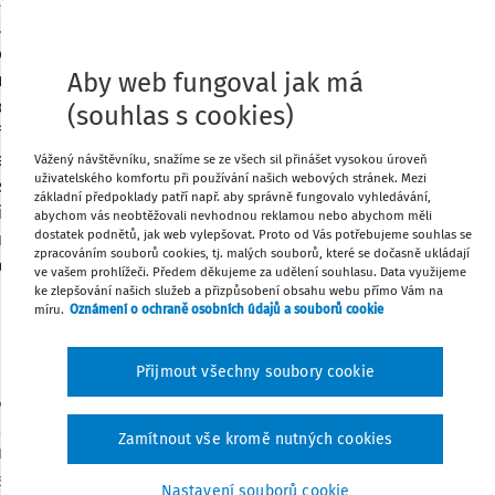
né prostředky jen převést z účtu na
 ujednáním. Člen obchodní korporace
é obchodní korporaci dar, bezúročnou (či
Tisknout
Aby web fungoval jak má
í kapitál. Mezi jednotlivými typy
tování, tak i v daňových dopadech, v
(souhlas s cookies)
Sdílet
edků, možnosti či povinnosti úročení, a
íjemce. V tomto článku se soustředíme
Vážený návštěvníku, snažíme se ze všech sil přinášet vysokou úroveň
uživatelského komfortu při používání našich webových stránek. Mezi
tní společnosti a to na příplatky mimo
Poznámka
základní předpoklady patří např. aby správně fungovalo vyhledávání,
imo základní kapitál odpadají starosti s
abychom vás neobtěžovali nevhodnou reklamou nebo abychom měli
dostatek podnětů, jak web vylepšovat. Proto od Vás potřebujeme souhlas se
uhou stranu vratitelnost takového
zpracováním souborů cookies, tj. malých souborů, které se dočasně ukládají
 podmínek.
ve vašem prohlížeči. Předem děkujeme za udělení souhlasu. Data využijeme
ke zlepšování našich služeb a přizpůsobení obsahu webu přímo Vám na
míru.
Oznámení o ochraně osobních údajů a souborů cookie
Přijmout všechny soubory cookie
“, upravené společenskou smlouvou (
§
, ve znění pozdějších předpisů – dále jen
Zamítnout vše kromě nutných cookies
vu ve společenské smlouvě, které jsou
společnosti (
§ 163 ZOK
). Zaměříme se
Nastavení souborů cookie