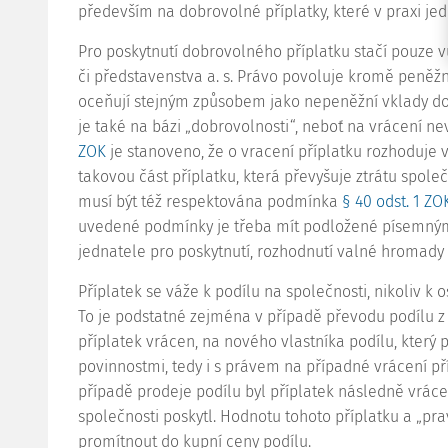
především na dobrovolné příplatky, které v praxi je
Pro poskytnutí dobrovolného příplatku stačí pouze vů
či představenstva a. s. Právo povoluje kromě peněžní
oceňují stejným způsobem jako nepeněžní vklady do 
je také na bázi „dobrovolnosti“, neboť na vrácení ne
ZOK
je stanoveno, že o vracení příplatku rozhoduje va
takovou část příplatku, která převyšuje ztrátu společ
musí být též respektována podmínka
§ 40 odst. 1 ZO
uvedené podmínky je třeba mít podložené písemným
jednatele pro poskytnutí, rozhodnutí valné hromady 
Příplatek se váže k podílu na společnosti, nikoliv k 
To je podstatné zejména v případě převodu podílu z 
příplatek vrácen, na nového vlastníka podílu, který 
povinnostmi, tedy i s právem na případné vrácení př
případě prodeje podílu byl příplatek následně vrác
společnosti poskytl. Hodnotu tohoto příplatku a „pr
promítnout do kupní ceny podílu.