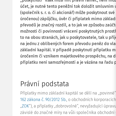
„poskytnutí“ však musí mít právní rámec, není mož
účet, je nutné tento peněžní tok doložit smluvním
(společník s. r. o. či akcionář) může poskytnout sv
úročenou) zápůjčku, úvěr či příplatek mimo základn
převodů je značný rozdíl, a to jak ve způsobu zaúč
možnosti či povinnosti vrácení poskytnutých prostř
to na obou stranách, jak u poskytovatele, tak u př
na jednu z oblíbených forem převodu peněz do vlas
základní kapitál. V případě poskytnutí příplatku m
úročením či vznikem majetkového prospěchu, na dr
příplatku není samozřejmostí a je vázána na řadu
Právní podstata
Příplatky mimo základní
kapitál
se dělí na „povinné
162 zákona č. 90/2012 Sb.
, o obchodních korporacích
„
ZOK
“), a příplatky „dobrovolné“, nevyžadující úpra
závislé do značné míry na vůli společníka obchodní 