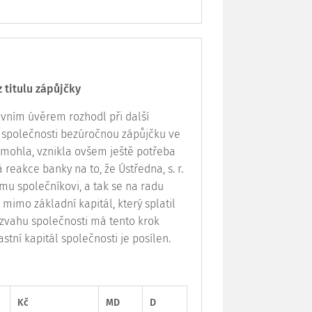
 titulu zápůjčky
vním úvěrem rozhodl při další
í společnosti bezúročnou zápůjčku ve
 pomohla, vznikla ovšem ještě potřeba
eakce banky na to, že Ústředna, s. r.
ímu společníkovi, a tak se na radu
u mimo základní
kapitál
, který splatil
zvahu společnosti má tento krok
lastní
kapitál
společnosti je posílen.
Kč
MD
D