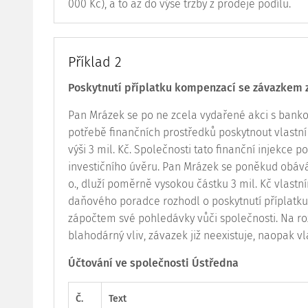
000 Kč), a to až do výše tržby z prodeje podílu.
Příklad 2
Poskytnutí příplatku kompenzací se závazkem z
Pan Mrázek se po ne zcela vydařené akci s banko
potřebě finančních prostředků poskytnout vlastn
výši 3 mil. Kč. Společnosti tato finanční injekce
investičního úvěru. Pan Mrázek se poněkud obává r
o., dluží poměrně vysokou částku 3 mil. Kč vlastn
daňového poradce rozhodl o poskytnutí příplatk
zápočtem své pohledávky vůči společnosti. Na ro
blahodárný vliv, závazek již neexistuje, naopak v
Účtování ve společnosti Ústředna
Č.
Text