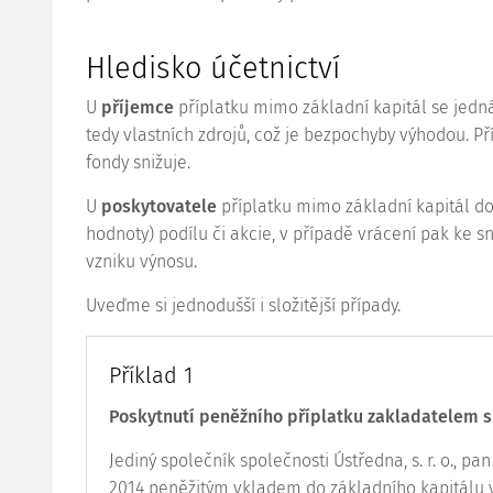
Hledisko účetnictví
U
příjemce
příplatku mimo základní
kapitál
se jedná
tedy vlastních zdrojů, což je bezpochyby výhodou. P
fondy snižuje.
U
poskytovatele
příplatku mimo základní
kapitál
do
hodnoty) podílu či akcie, v případě vrácení pak ke s
vzniku výnosu.
Uveďme si jednodušší i složitější případy.
Příklad 1
Poskytnutí peněžního příplatku zakladatelem s
Jediný společník společnosti Ústředna, s. r. o., pa
2014 peněžitým vkladem do základního kapitálu v