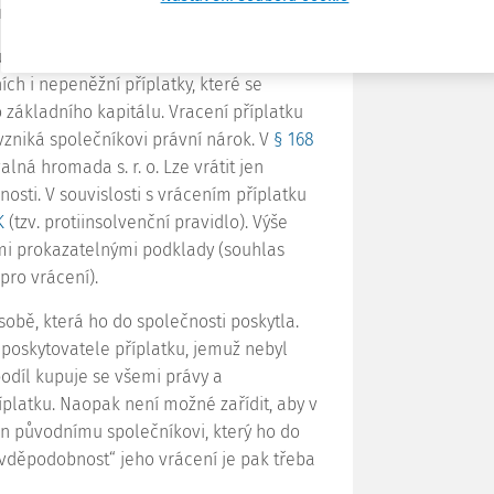
dnoznačně převažují.
le společníka a souhlas jednatele s. r. o.
ch i nepeněžní příplatky, které se
základního kapitálu. Vracení příplatku
vzniká společníkovi právní nárok. V
§ 168
lná hromada s. r. o. Lze vrátit jen
nosti. V souvislosti s vrácením příplatku
K
(tzv. protiinsolvenční pravidlo). Výše
i prokazatelnými podklady (souhlas
pro vrácení).
osobě, která ho do společnosti poskytla.
poskytovatele příplatku, jemuž nebyl
podíl kupuje se všemi právy a
íplatku. Naopak není možné zařídit, aby v
en původnímu společníkovi, který ho do
avděpodobnost“ jeho vrácení je pak třeba