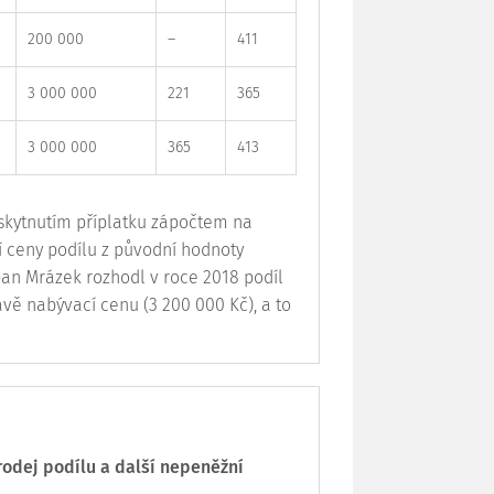
200 000
–
411
3 000 000
221
365
3 000 000
365
413
skytnutím příplatku zápočtem na
 ceny podílu z původní hodnoty
pan Mrázek rozhodl v roce 2018 podíl
vě nabývací cenu (3 200 000 Kč), a to
rodej podílu a další nepeněžní