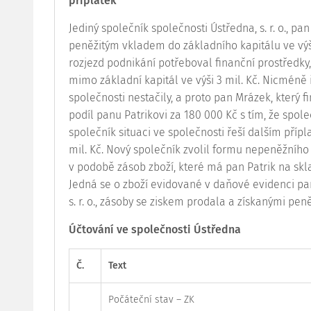
příplatek
Jediný společník společnosti Ústředna, s. r. o., p
peněžitým vkladem do základního kapitálu ve výš
rozjezd podnikání potřeboval finanční prostředky,
mimo základní
kapitál
ve výši 3 mil. Kč. Nicméně 
společnosti nestačily, a proto pan Mrázek, který 
podíl panu Patrikovi za 180 000 Kč s tím, že sp
společník situaci ve společnosti řeší dalším pří
mil. Kč. Nový společník zvolil formu nepeněžníh
v podobě zásob zboží, které má pan Patrik na skl
Jedná se o zboží evidované v daňové evidenci pana
s. r. o., zásoby se ziskem prodala a získanými peně
Účtování ve společnosti Ústředna
Č.
Text
Počáteční stav – ZK