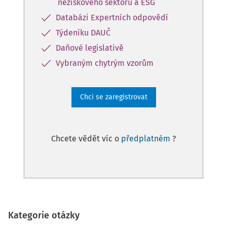
neziskového sektoru a ESG
Databázi Expertních odpovědí
Týdeníku DAUČ
Daňové legislativě
Vybraným chytrým vzorům
Chci se zaregistrovat
Chcete vědět víc o
předplatném
?
Kategorie otázky