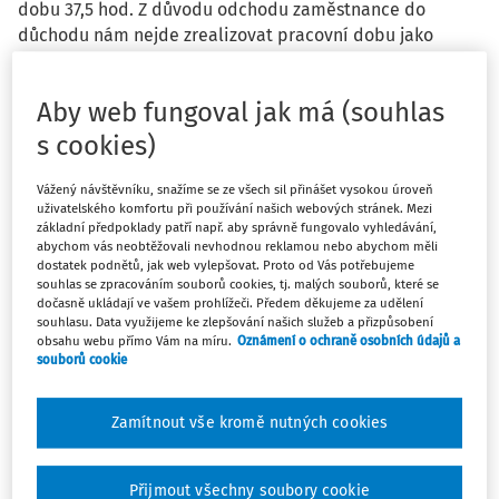
dobu 37,5 hod. Z důvodu odchodu zaměstnance do
důchodu nám nejde zrealizovat pracovní dobu jako
dříve. Navrhujeme následující: Byly by 2 směny po dvou
pracovnícíc: první směna začne týden v pondělí v 6:00
Aby web fungoval jak má (souhlas
hod. ráno a končí v 18:00 hod. večer, druhá směna začne
v ponděí v 18:00 hod. a končí ve čtvrtek v 6:00 hod. ráno,
s cookies)
první směna takto realizuje po sobě čtyři 12hodinové
pracovní dny, tzn. končí ve čtvrtek v 18:00 hod., druhá
Vážený návštěvníku, snažíme se ze všech sil přinášet vysokou úroveň
uživatelského komfortu při používání našich webových stránek. Mezi
směna po sobě realizuje tři 12hodinové dny, tzn. končí ve
základní předpoklady patří např. aby správně fungovalo vyhledávání,
čtvrtek v 6:00 hod. ráno, další pracovní týden se směny
abychom vás neobtěžovali nevhodnou reklamou nebo abychom měli
prohodí, tj. první směna odpracuje 3 noční dvanáctky a
dostatek podnětů, jak web vylepšovat. Proto od Vás potřebujeme
souhlas se zpracováním souborů cookies, tj. malých souborů, které se
druhá směna 4 ranní a takto by to pokračovaloa dále. Je
dočasně ukládají ve vašem prohlížeči. Předem děkujeme za udělení
to takto možné z hlediska pracovního práva?
souhlasu. Data využijeme ke zlepšování našich služeb a přizpůsobení
obsahu webu přímo Vám na míru.
Oznámení o ochraně osobních údajů a
souborů cookie
Zamítnout vše kromě nutných cookies
Odpověď
Přijmout všechny soubory cookie