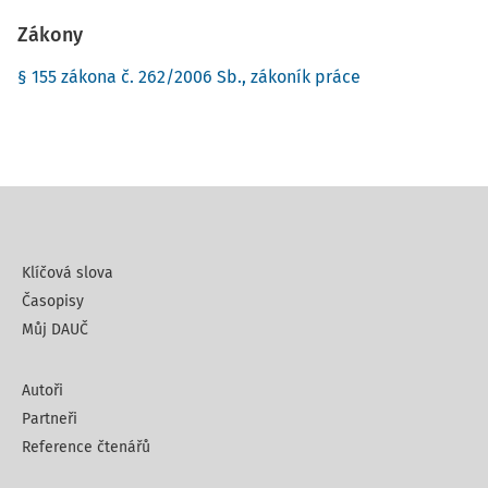
Zákony
§ 155 zákona č. 262/2006 Sb., zákoník práce
Klíčová slova
Časopisy
Můj DAUČ
Autoři
Partneři
Reference čtenářů