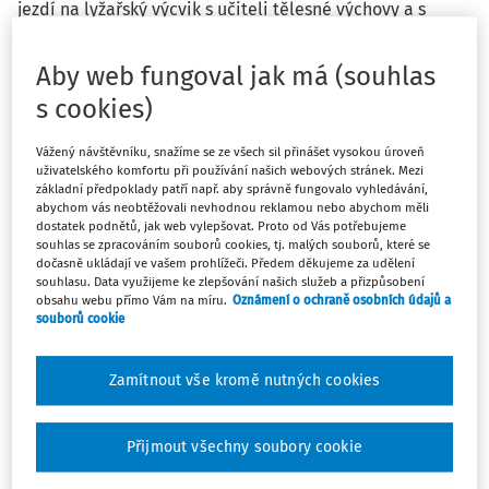
jezdí na lyžařský výcvik s učiteli tělesné výchovy a s
externími instruktory do Krkonoš na Benecko. Jedním z
učitelů tělesné výchovy je i ředitel školy. On nebo jiný
Aby web fungoval jak má (souhlas
učitel jedou do hor vlastním autem, které je využíváno k
s cookies)
případnému rychlému převozu zraněného žáka do tamní
nemocnice v Jilemnici. Náhrady za použití osobního
Vážený návštěvníku, snažíme se ze všech sil přinášet vysokou úroveň
automobilu proplácíme na základě předloženého
uživatelského komfortu při používání našich webových stránek. Mezi
cestovního příkazu. Ve vnitřním předpisu máme
základní předpoklady patří např. aby správně fungovalo vyhledávání,
zakotveno poskytnutí kráceného stravného za bezplatně
abychom vás neobtěžovali nevhodnou reklamou nebo abychom měli
dostatek podnětů, jak web vylepšovat. Proto od Vás potřebujeme
poskytnutou stravu. Poskytujeme jej i těm instruktorům, s
souhlas se zpracováním souborů cookies, tj. malých souborů, které se
kterými máme uzavřenou dohodu o provedení práce, v
dočasně ukládají ve vašem prohlížeči. Předem děkujeme za udělení
souhlasu. Data využijeme ke zlepšování našich služeb a přizpůsobení
níž uvádíme výši odměny za instruktorskou činnost a že
obsahu webu přímo Vám na míru.
Oznámení o ochraně osobních údajů a
jim budou proplaceny cestovní náhrady. Tím máme na
souborů cookie
mysli i ostatní výdaje, jako jsou např. permanentky na
vleky nebo doklady o parkovném. Je náš postup
Zamítnout vše kromě nutných cookies
správný?
Přijmout všechny soubory cookie