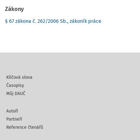
Zákony
§ 67 zákona č. 262/2006 Sb., zákoník práce
Klíčová slova
Časopisy
Můj DAUČ
Autoři
Partneři
Reference čtenářů