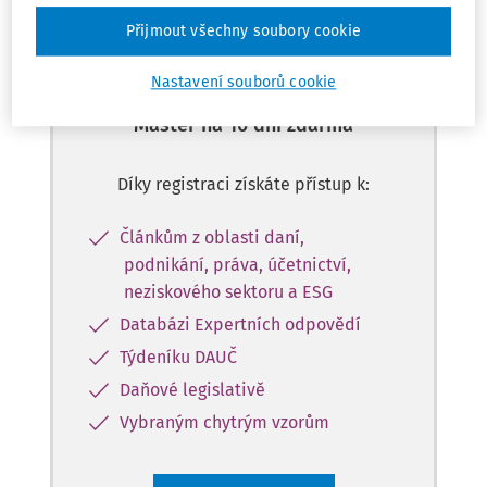
Přijmout všechny soubory cookie
Zaregistrujte se a získejte
Nastavení souborů cookie
přístup k obsahu ve verzi
Master na 10 dní zdarma
Díky registraci získáte přístup k:
Článkům z oblasti daní,
podnikání, práva, účetnictví,
neziskového sektoru a ESG
Databázi Expertních odpovědí
Týdeníku DAUČ
Daňové legislativě
Vybraným chytrým vzorům