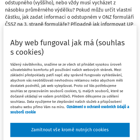
odstupného (vyššího), nebo vždy musí vycházet z
násobku průměrného výdělku? Pokud můžu určit vlastní
částku, jak zadat informaci o odstupném v ONZ formuláři
ČSSZ na 3. straně formuláře? Případně jak informovat UP
o výši odstupného?
Aby web fungoval jak má (souhlas
s cookies)
Vážený návštěvníku, snažíme se ze všech sil přinášet vysokou úroveň
Odpověď
uživatelského komfortu při používání našich webových stránek. Mezi
základní předpoklady patří např. aby správně fungovalo vyhledávání,
abychom vás neobtěžovali nevhodnou reklamou nebo abychom měli
dostatek podnětů, jak web vylepšovat. Proto od Vás potřebujeme
Máte předplatné?
Přihlaste se
souhlas se zpracováním souborů cookies, tj. malých souborů, které se
dočasně ukládají ve vašem prohlížeči. Předem děkujeme za udělení
souhlasu. Data využijeme ke zlepšování našich služeb a přizpůsobení
obsahu webu přímo Vám na míru.
Oznámení o ochraně osobních údajů a
souborů cookie
Tento dokument je jen pro
Zamítnout vše kromě nutných cookies
předplatitele