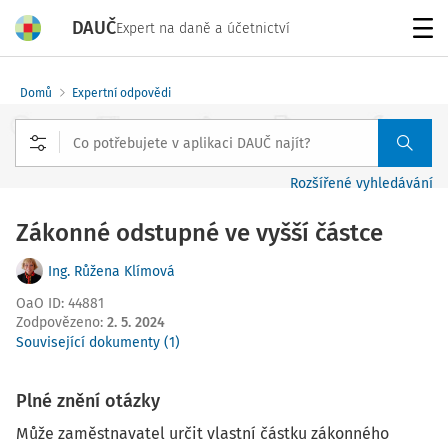
DAUČ
Expert na daně a účetnictví
Menu
Domů
Expertní odpovědi
Rozšířené vyhledávání
Zákonné odstupné ve vyšší částce
Ing. Růžena Klímová
OaO ID
:
44881
Zodpovězeno
:
2. 5. 2024
Související dokumenty (1)
Plné znění otázky
Může zaměstnavatel určit vlastní částku zákonného