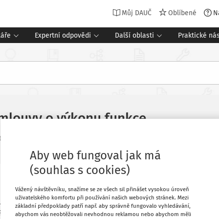
Můj DAUČ
Oblíbené
N
táře
Expertní odpovědi
Další oblasti
Praktické nás
mlouvy o výkonu funkce
Související dokumenty (2)
2024
Aby web fungoval jak má
(souhlas s cookies)
Oblíbené
Vážený návštěvníku, snažíme se ze všech sil přinášet vysokou úroveň
uživatelského komfortu při používání našich webových stránek. Mezi
polečností zahraniční matky, má s českým
základní předpoklady patří např. aby správně fungovalo vyhledávání,
VF"). I z důvodu dosažení důchodového
Stáhnout
abychom vás neobtěžovali nevhodnou reklamou nebo abychom měli