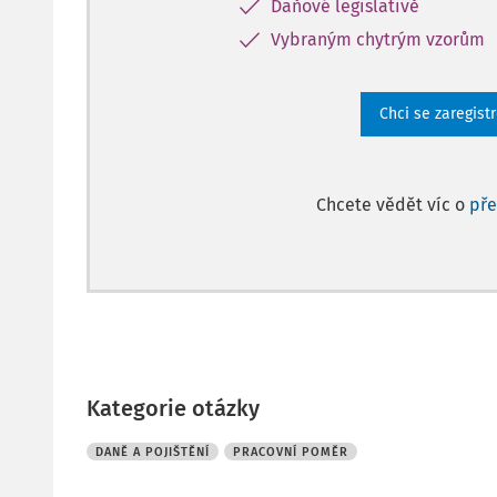
Daňové legislativě
Vybraným chytrým vzorům
Chci se zaregist
Chcete vědět víc o
př
Kategorie otázky
DANĚ A POJIŠTĚNÍ
PRACOVNÍ POMĚR