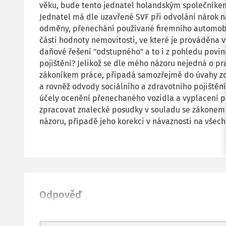
věku, bude tento jednatel holandským společníke
Jednatel má dle uzavřené SVF při odvolání nárok 
odměny, přenechání používané firemního automobi
části hodnoty nemovitosti, ve které je prováděna 
daňové řešení "odstupného" a to i z pohledu povin
pojištění? Jelikož se dle mého názoru nejedná o p
zákoníkem práce, připadá samozřejmě do úvahy zda
a rovněž odvody sociálního a zdravotního pojištěn
účely ocenění přenechaného vozidla a vyplacení p
zpracovat znalecké posudky v souladu se zákonem
názoru, případě jeho korekci v návaznosti na všechn
Odpověď