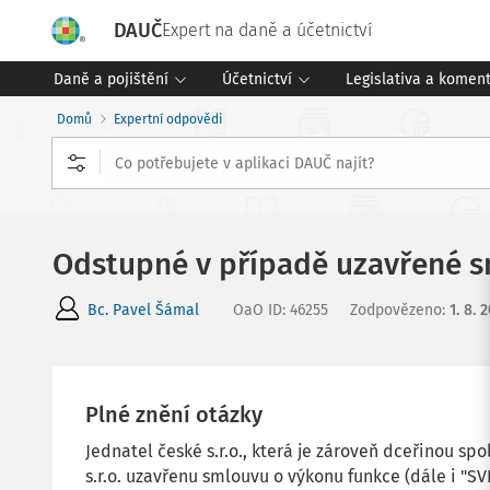
DAUČ
Expert na daně a účetnictví
Daně a pojištění
Účetnictví
Legislativa a komen
Domů
Expertní odpovědi
Odstupné v případě uzavřené s
Bc. Pavel Šámal
OaO ID
:
46255
Zodpovězeno
:
1. 8. 
Plné znění otázky
Jednatel české s.r.o., která je zároveň dceřinou s
s.r.o. uzavřenu smlouvu o výkonu funkce (dále i "S