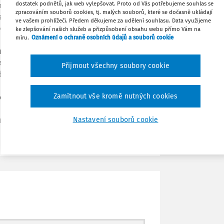
dostatek podnětů, jak web vylepšovat. Proto od Vás potřebujeme souhlas se
m po domluvě odvolán z funkce.
zpracováním souborů cookies, tj. malých souborů, které se dočasně ukládají
na úhradu 12 násobku pobírané měsíční
ve vašem prohlížeči. Předem děkujeme za udělení souhlasu. Data využijeme
Tisknout
lu a rovněž na vyplacení procentuální
ke zlepšování našich služeb a přizpůsobení obsahu webu přímo Vám na
míru.
Oznámení o ochraně osobních údajů a souborů cookie
v ČR podnikatelská činnost. Jaké bude
nosti odvodu sociálního a zdravotního
Sdílet
racovněprávní vztah v souladu se
Přijmout všechny soubory cookie
nění daní z příjmů (vč. solidární daně)
Poznámka
í ze všech druhů příjmů, přičemž pro
Zamítnout vše kromě nutných cookies
odílu na nemovitosti bude nutné
 o oceňování? Prosím o potvrzení mého
y tři kategorie příjmu.
Nastavení souborů cookie