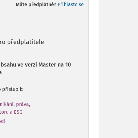
Máte předplatné?
Přihlaste se
ro předplatitele
 obsahu ve verzi Master na 10
a
e přístup k:
nikání, práva,
toru a ESG
ědí