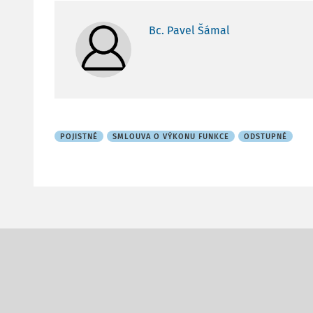
Bc. Pavel Šámal
POJISTNÉ
SMLOUVA O VÝKONU FUNKCE
ODSTUPNÉ