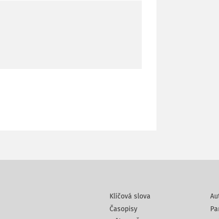
Klíčová slova
Au
Časopisy
Pa