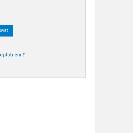
rovat
edplatném
?