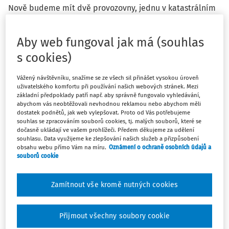
Nově budeme mít dvě provozovny, jednu v katastrálním
území obce Olomouc a druhou v katastrálním území
obce Hněvotín, obě provozovny jsou v místě výkonu
Aby web fungoval jak má (souhlas
práce zaměstnance. Máme pracovníky, kteří se musí
určité dny pohybovat buď v Hněvotíně, nebo v Olomouci.
s cookies)
Místo výkonu práce mají stanoveno jako provozovny
zaměstnavatele v Olomouckém kraji. Nově chceme do
Vážený návštěvníku, snažíme se ze všech sil přinášet vysokou úroveň
uživatelského komfortu při používání našich webových stránek. Mezi
smluv dávat pravidelné pracoviště z důvodu jasnosti při
základní předpoklady patří např. aby správně fungovalo vyhledávání,
vyúčtování cestovních náhrad. Můžou mít tito pracovníci
abychom vás neobtěžovali nevhodnou reklamou nebo abychom měli
určena 2 pravidelná pracoviště, i když nejsou v jedné
dostatek podnětů, jak web vylepšovat. Proto od Vás potřebujeme
souhlas se zpracováním souborů cookies, tj. malých souborů, které se
obci, a tím pádem jim nebudou náležet cestovní
dočasně ukládají ve vašem prohlížeči. Předem děkujeme za udělení
náhrady, pokud budou na těchto dvou provozovnách?
souhlasu. Data využijeme ke zlepšování našich služeb a přizpůsobení
obsahu webu přímo Vám na míru.
Oznámení o ochraně osobních údajů a
Nebo mohou být 2 pravidelná pracoviště, ale protože
souborů cookie
nejsou v katastrálním území jedné obce (pravidelné
pracoviště nesmí být určeno šířeji, než jedna obec), tak
stejně budou náležet cestovní náhrady? A musíme tedy
Zamítnout vše kromě nutných cookies
určit, které z těchto dvou pracovišť je bráno na zřetel pro
účely výpočtu cestovních náhrad?
Přijmout všechny soubory cookie