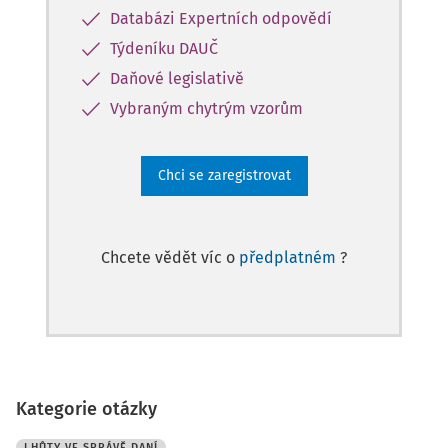
Databázi Expertních odpovědí
Týdeníku DAUČ
Daňové legislativě
Vybraným chytrým vzorům
Chci se zaregistrovat
Chcete vědět víc o
předplatném
?
Kategorie otázky
LHŮTY VE SPRÁVĚ DANÍ