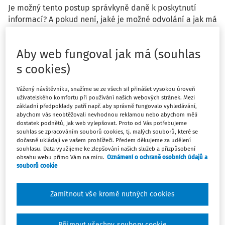
Je možný tento postup správkyně daně k poskytnutí
informací? A pokud není, jaké je možné odvolání a jak má
správkyně i firma postupovat? Správkyně daně zavolá na
kontakt na podaném přiznání k dani z přidané hodnoty,
Aby web fungoval jak má (souhlas
kde vznikl odpočet daně a žádá o zaslání faktur
dokazující odpočet. Kontakt jí oznámí, že faktury jí zašle,
s cookies)
ale je nemocný a není v kanceláři. Správkyně se znovu
ozve druhý den dopoledne formou SMS s tímto
Vážený návštěvníku, snažíme se ze všech sil přinášet vysokou úroveň
uživatelského komfortu při používání našich webových stránek. Mezi
oznámením
„Dobrý den, pokud mi do hodiny nepošlete
základní předpoklady patří např. aby správně fungovalo vyhledávání,
zdůvodnění a 3-4 faktur k nadměrnému odpočtu DPH
abychom vás neobtěžovali nevhodnou reklamou nebo abychom měli
firmy XY za srpen, budu muset předat vedení neúplné
dostatek podnětů, jak web vylepšovat. Proto od Vás potřebujeme
souhlas se zpracováním souborů cookies, tj. malých souborů, které se
podklady s informaci, že neposkytujete součinnost.“
dočasně ukládají ve vašem prohlížeči. Předem děkujeme za udělení
souhlasu. Data využijeme ke zlepšování našich služeb a přizpůsobení
obsahu webu přímo Vám na míru.
Oznámení o ochraně osobních údajů a
souborů cookie
Odpověď
Zamítnout vše kromě nutných cookies