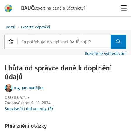
DAUČ
Expert na daně a účetnictví
Menu
Domů
Expertní odpovědi
Rozšířené vyhledávání
Lhůta od správce daně k doplnění
údajů
Ing. Jan Matějka
OaO ID
:
47457
Zodpovězeno
:
9. 10. 2024
Související dokumenty (5)
Plné znění otázky