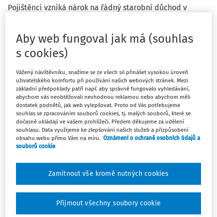
Pojištěnci vzniká nárok na řádný starobní důchod v
přestupném roce ke dni 29. 2. 2028. Kdy mu vznikne
nejdříve nárok na předčasný důchod o tři roky dříve?
Aby web fungoval jak má (souhlas
Uvažujme, že nutnou dobu pojištění má splněnou. Bude
s cookies)
to ke dni 28. 2. 2025, a nebo ke dni 1. 3. 2025? Prvnímu
datu by odpovídalo § 32 odst. 2 zákona č. 155/1995 Sb.,
Vážený návštěvníku, snažíme se ze všech sil přinášet vysokou úroveň
které se ale týká obecného důchodového věku, druhému
uživatelského komfortu při používání našich webových stránek. Mezi
datu by odpovídalo § 31 odst. 1 „chybí nejvýše 3 roky“.
základní předpoklady patří např. aby správně fungovalo vyhledávání,
abychom vás neobtěžovali nevhodnou reklamou nebo abychom měli
dostatek podnětů, jak web vylepšovat. Proto od Vás potřebujeme
souhlas se zpracováním souborů cookies, tj. malých souborů, které se
dočasně ukládají ve vašem prohlížeči. Předem děkujeme za udělení
souhlasu. Data využijeme ke zlepšování našich služeb a přizpůsobení
obsahu webu přímo Vám na míru.
Oznámení o ochraně osobních údajů a
Odpověď
souborů cookie
Zamítnout vše kromě nutných cookies
Máte předplatné?
Přihlaste se
Přijmout všechny soubory cookie