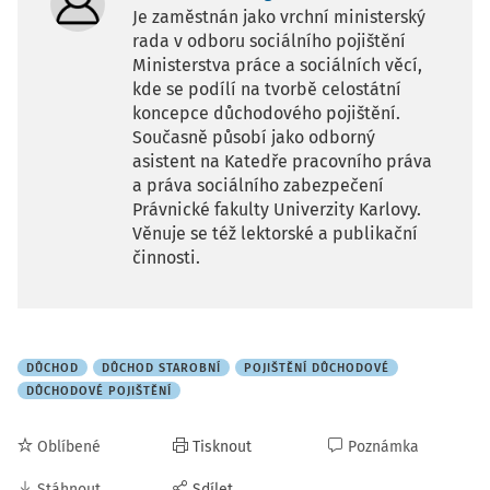
Je zaměstnán jako vrchní ministerský
rada v odboru sociálního pojištění
Ministerstva práce a sociálních věcí,
kde se podílí na tvorbě celostátní
koncepce důchodového pojištění.
Současně působí jako odborný
asistent na Katedře pracovního práva
a práva sociálního zabezpečení
Právnické fakulty Univerzity Karlovy.
Věnuje se též lektorské a publikační
činnosti.
DŮCHOD
DŮCHOD STAROBNÍ
POJIŠTĚNÍ DŮCHODOVÉ
DŮCHODOVÉ POJIŠTĚNÍ
Oblíbené
Tisknout
Poznámka
Stáhnout
Sdílet