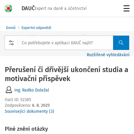
DAUČ
Expert na daně a účetnictví
Menu
Domů
Expertní odpovědi
Rozšířené vyhledávání
Přerušení či dřívější ukončení studia a
motivační příspěvek
Ing. Radko Doležal
OaO ID
:
52385
Zodpovězeno
:
6. 8. 2025
Související dokumenty (3)
Plné znění otázky