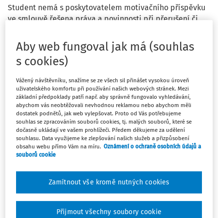
Student nemá s poskytovatelem motivačního příspěvku
ve smlouvě řešena práva a povinnosti při přerušení či
předčasném ukončení studia. Jaké daňové důsledky má
pro obě strany situace, že student přeruší či předčasně
Aby web fungoval jak má (souhlas
ukončí studium a:
s cookies)
1) při přerušení u poskytovatele a) pracuje či b)
Vážený návštěvníku, snažíme se ze všech sil přinášet vysokou úroveň
nepracuje a po nějaké době opět pokračuje ve studiu,
uživatelského komfortu při používání našich webových stránek. Mezi
základní předpoklady patří např. aby správně fungovalo vyhledávání,
abychom vás neobtěžovali nevhodnou reklamou nebo abychom měli
dostatek podnětů, jak web vylepšovat. Proto od Vás potřebujeme
2) při předčasném ukončení studia u poskytovatele a)
souhlas se zpracováním souborů cookies, tj. malých souborů, které se
pracuje či b) nepracuje.
dočasně ukládají ve vašem prohlížeči. Předem děkujeme za udělení
souhlasu. Data využijeme ke zlepšování našich služeb a přizpůsobení
obsahu webu přímo Vám na míru.
Oznámení o ochraně osobních údajů a
souborů cookie
Odpověď
Zamítnout vše kromě nutných cookies
Přijmout všechny soubory cookie