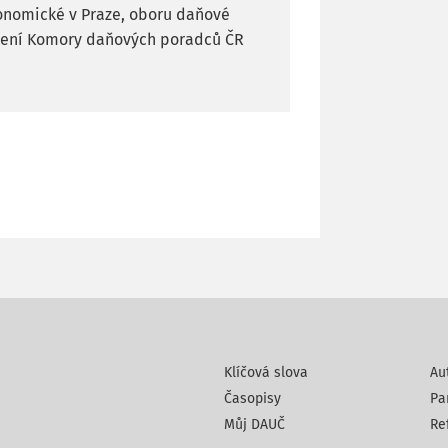
onomické v Praze, oboru daňové
dčení Komory daňových poradců ČR
Klíčová slova
Au
Časopisy
Pa
Můj DAUČ
Re