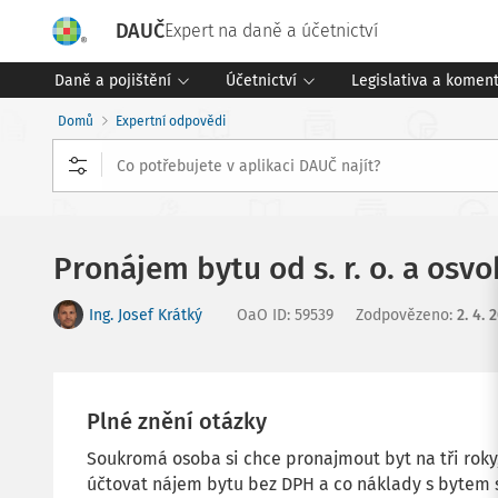
DAUČ
Expert na daně a účetnictví
Daně a pojištění
Účetnictví
Legislativa a komen
Domů
Expertní odpovědi
Pronájem bytu od s. r. o. a os
Ing. Josef Krátký
OaO ID
:
59539
Zodpovězeno
:
2. 4. 
Plné znění otázky
Soukromá osoba si chce pronajmout byt na tři roky, k
účtovat nájem bytu bez DPH a co náklady s bytem sp