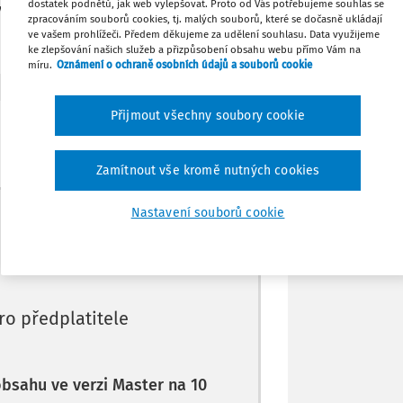
dostatek podnětů, jak web vylepšovat. Proto od Vás potřebujeme souhlas se
vč. DPH?
zpracováním souborů cookies, tj. malých souborů, které se dočasně ukládají
ve vašem prohlížeči. Předem děkujeme za udělení souhlasu. Data využijeme
Tisknout
ke zlepšování našich služeb a přizpůsobení obsahu webu přímo Vám na
míru.
Oznámení o ochraně osobních údajů a souborů cookie
Sdílet
Přijmout všechny soubory cookie
Poznámka
Zamítnout vše kromě nutných cookies
Máte předplatné?
Přihlaste se
Nastavení souborů cookie
ro předplatitele
 obsahu ve verzi Master na 10