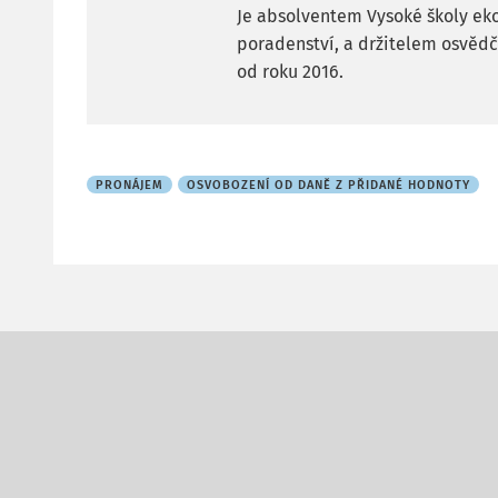
Je absolventem Vysoké školy ek
poradenství, a držitelem osvě
od roku 2016.
PRONÁJEM
OSVOBOZENÍ OD DANĚ Z PŘIDANÉ HODNOTY