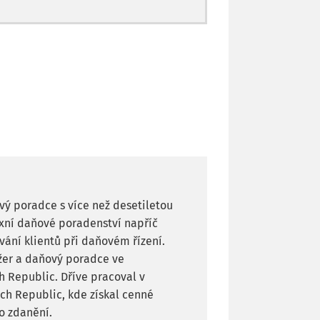
ový poradce s více než desetiletou
exní daňové poradenství napříč
vání klientů při daňovém řízení.
žer a daňový poradce ve
h Republic. Dříve pracoval v
ch Republic, kde získal cenné
o zdanění.