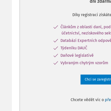
dní zdarm
Díky registraci získát
Článkům z oblasti daní, pod
účetnictví, neziskového sek
Databázi Expertních odpov
Týdeníku DAUČ
Daňové legislativě
Vybraným chytrým vzorům
Chci se zaregist
Chcete vědět víc o
př