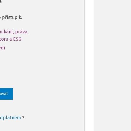
a
e přístup k:
nikání, práva,
toru a ESG
ědí
rovat
edplatném
?