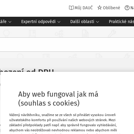
Můj DAUČ
Oblíbené
N
táře
Expertní odpovědi
Další oblasti
Praktické nás
vobození od DPH
Související dokumenty (1)
2026
Aby web fungoval jak má
(souhlas s cookies)
Oblíbené
Vážený návštěvníku, snažíme se ze všech sil přinášet vysokou úroveň
uživatelského komfortu při používání našich webových stránek. Mezi
terý vlastní s. r. o., plátce DPH. Má se
základní předpoklady patří např. aby správně fungovalo vyhledávání,
ojené, tj. služby, energie, které chce
Stáhnout
abychom vás neobtěžovali nevhodnou reklamou nebo abychom měli