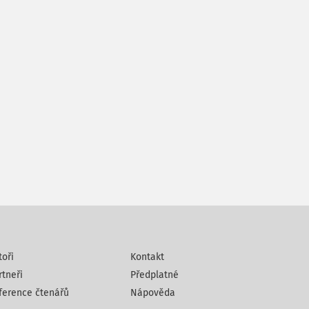
toři
Kontakt
rtneři
Předplatné
ference čtenářů
Nápověda