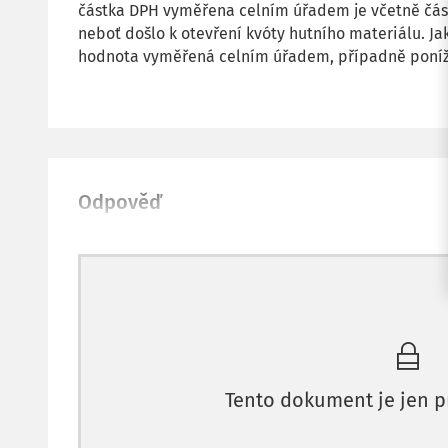
částka DPH vyměřena celním úřadem je včetně část
neboť došlo k otevření kvóty hutního materiálu. Ja
hodnota vyměřená celním úřadem, případně poníž
Odpověď
Tento dokument je jen p