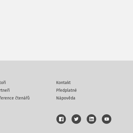
toři
Kontakt
rtneři
Předplatné
ference čtenářů
Nápověda