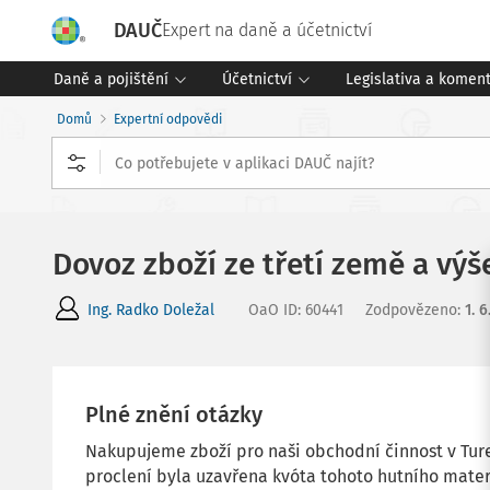
DAUČ
Expert na daně a účetnictví
Daně a pojištění
Účetnictví
Legislativa a komen
Domů
Expertní odpovědi
Dovoz zboží ze třetí země a vý
Ing. Radko Doležal
OaO ID
:
60441
Zodpovězeno
:
1. 
Plné znění otázky
Nakupujeme zboží pro naši obchodní činnost v Ture
proclení byla uzavřena kvóta tohoto hutního mater