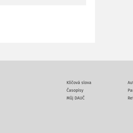
Klíčová slova
Au
Časopisy
Pa
Můj DAUČ
Re