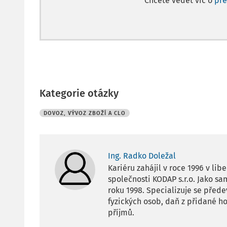
Chcete vědět víc o
př
Kategorie otázky
DOVOZ, VÝVOZ ZBOŽÍ A CLO
Ing. Radko Doležal
Kariéru zahájil v roce 1996 v l
společnosti KODAP s.r.o. Jako 
roku 1998. Specializuje se před
fyzických osob, daň z přidané 
příjmů.