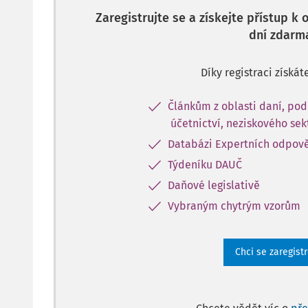
Zaregistrujte se a získejte přístup k
dní zdarm
Díky registraci získát
Článkům z oblasti daní, pod
účetnictví, neziskového sek
Databázi Expertních odpov
Týdeníku DAUČ
Daňové legislativě
Vybraným chytrým vzorům
Chci se zaregist