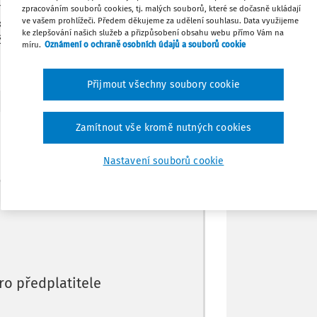
ky cla. Toto clo nám však bylo vráceno,
zpracováním souborů cookies, tj. malých souborů, které se dočasně ukládají
ve vašem prohlížeči. Předem děkujeme za udělení souhlasu. Data využijeme
ká výše DPH se uvede v přiznání k DPH?
ke zlepšování našich služeb a přizpůsobení obsahu webu přímo Vám na
Tisknout
ená o částku vráceného cla?
míru.
Oznámení o ochraně osobních údajů a souborů cookie
Sdílet
Přijmout všechny soubory cookie
Poznámka
Zamítnout vše kromě nutných cookies
Nastavení souborů cookie
Máte předplatné?
Přihlaste se
ro předplatitele