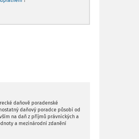
edplatném
?
iberecké daňově poradenské
samostatný daňový poradce působí od
evším na daň z příjmů právnických a
hodnoty a mezinárodní zdanění