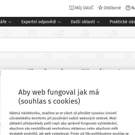
Můj DAUČ
Oblíbené
N
táře
Expertní odpovědi
Další oblasti
Praktické nás
še DPH při vrácení vyměřeného cla
Související dokumenty (2)
6. 2026
Aby web fungoval jak má
(souhlas s cookies)
Oblíbené
Vážený návštěvníku, snažíme se ze všech sil přinášet vysokou úroveň
uživatelského komfortu při používání našich webových stránek. Mezi
základní předpoklady patří např. aby správně fungovalo vyhledávání,
cku, jedná se o hutní materiál. V době
abychom vás neobtěžovali nevhodnou reklamou nebo abychom měli
iálu a bylo nám vyměřené clo, tudíž
Stáhnout
dostatek podnětů, jak web vylepšovat. Proto od Vás potřebujeme souhlas se