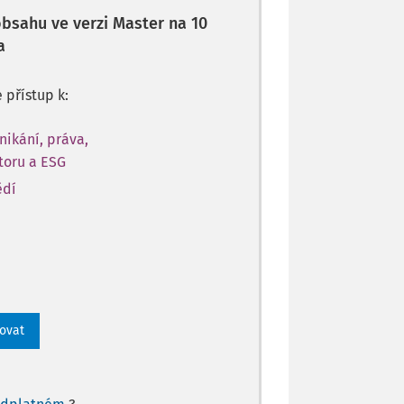
 obsahu ve verzi Master na 10
a
e přístup k:
nikání, práva,
toru a ESG
ědí
rovat