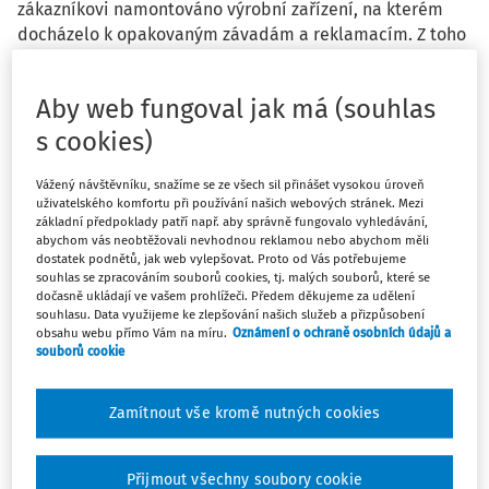
zákazníkovi namontováno výrobní zařízení, na kterém
docházelo k opakovaným závadám a reklamacím. Z toho
důvodu vznikaly opakovaně náklady na reklamace, bez
další fakturace zákazníkovi, které společnost evidovala
Aby web fungoval jak má (souhlas
na reklamační zakázce. A nyní došlo k výměně některých
větších dílů za jiné, které by měly lépe fungovat. Díly
s cookies)
byly vyrobeny dodavatelem, který je společnosti
vyfakturoval a tím vznikl další náklad spojený s
Vážený návštěvníku, snažíme se ze všech sil přinášet vysokou úroveň
uživatelského komfortu při používání našich webových stránek. Mezi
reklamací. Zároveň byly vráceny původní nevyhovující
základní předpoklady patří např. aby správně fungovalo vyhledávání,
díly, která možná budou použity v budoucnu, pokud se
abychom vás neobtěžovali nevhodnou reklamou nebo abychom měli
pro ně najde zákazník. Na základě čeho a jak ocenit
dostatek podnětů, jak web vylepšovat. Proto od Vás potřebujeme
souhlas se zpracováním souborů cookies, tj. malých souborů, které se
vrácené díly, aby vše bylo účetně a daňově v pořádku?
dočasně ukládají ve vašem prohlížeči. Předem děkujeme za udělení
Jak je nyní zaúčtovat? Společnost účtuje způsobem B.
souhlasu. Data využijeme ke zlepšování našich služeb a přizpůsobení
Běžně účtuje přijatou fakturu MD 501/D 321, Na konci
obsahu webu přímo Vám na míru.
Oznámení o ochraně osobních údajů a
souborů cookie
roku pak stav materiálu MD 112/D 501. V tomto případě
na vrácené díly faktura není.
Zamítnout vše kromě nutných cookies
Přijmout všechny soubory cookie