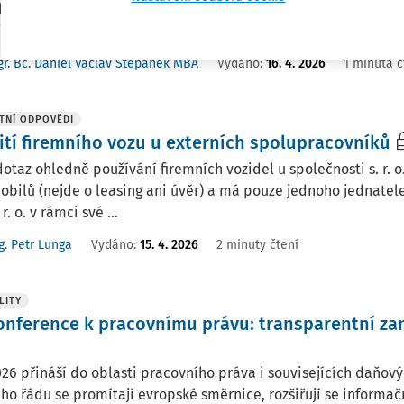
ní daně, je možné mít současně zaměstnance na hlavní praco
e účast v režimu ...
r. Bc. Daniel Václav Štěpánek MBA
Vydáno
:
16. 4. 2026
1 minuta č
TNÍ ODPOVĚDI
ití firemního vozu u externích spolupracovníků
taz ohledně používání firemních vozidel u společnosti s. r. o.
bilů (nejde o leasing ani úvěr) a má pouze jednoho jednatel
 r. o. v rámci své ...
g. Petr Lunga
Vydáno
:
15. 4. 2026
2 minuty čtení
LITY
konference k pracovnímu právu: transparentní za
26 přináší do oblasti pracovního práva i souvisejících daňo
ho řádu se promítají evropské směrnice, rozšiřují se informa