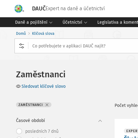
DAUČ
Expert na daně a účetnictví
Daně a pojištění
Účetnictví
Legislativa a komen
Domů
Klíčová slova
Zaměstnanci
Sledovat klíčové slovo
ZAMĚSTNANCI
Počet vyhl
Časové období
posledních 7 dnů
EXPER