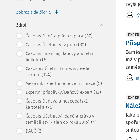
zvyšuj
Zobrazit dalších 5
T
Zdroj
EXPER
(87)
Časopis Daně a právo v praxi
Přís
(30)
Časopis Účetnictví v praxi
Zaměst
Časopis Finanční, daňový a účetní
má v 
(6)
bulletin
zaměst
Časospis Účetnictví neziskového
(124)
sektoru
In
(5)
Měsíčník Expertní odpovědi z praxe
(13)
Expertní příspěvky/Daňový expert
EXPER
Časopis Daňová a hospodářská
Nále
(76)
kartotéka
Jaké p
Časopis Účetnictví, daně a právo v
(4)
spořen
zemědělství - (jen do roku 2015)
smlouv
(3)
DAUČ