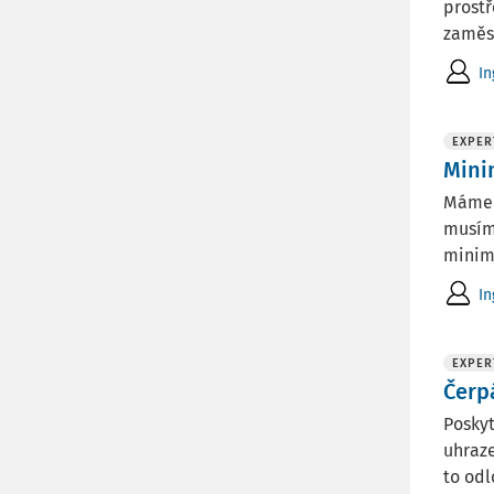
prostř
zaměs
In
EXPER
Mini
Máme z
musím 
minimá
In
EXPER
Čerp
Posky
uhraze
to odl