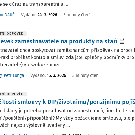
e se důraz na transparentní a ...
ým DAUČ
Vydáno:
24. 3. 2026
2 minuty čtení
TNÍ ODPOVĚDI
pěvek zaměstnavatele na produkty na stáří
navatel chce poskytovat zaměstnancům příspěvek na produkty 
praxi probíhat kontrola smluv, zda jsou splněny podmínky pr
navatele) a osvobození na ...
g. Petr Lunga
Vydáno
:
16. 3. 2026
3 minuty čtení
TNÍ ODPOVĚDI
žitosti smlouvy k DIP/životnímu/penzijnímu poji
odklady je potřeba požadovat od zaměstnanců, jimž bude zamě
í/pojištění/připojištění? My vždy požadujeme smlouvu, ale p
ách nejsou výslovně uvedeny ...