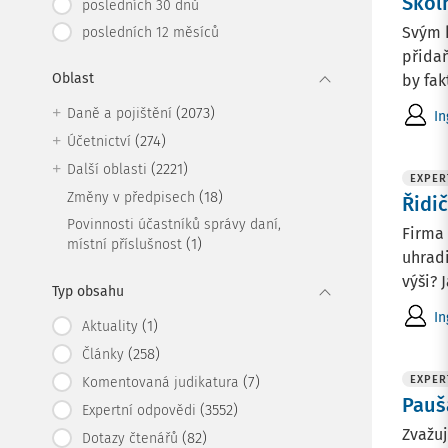
Škol
posledních 30 dnů
Svým k
posledních 12 měsíců
přidaň
Oblast
by fakt
(2073)
Daně a pojištění
In
(274)
Účetnictví
(2221)
Další oblasti
EXPER
(18)
Změny v předpisech
Řidi
Povinnosti účastníků správy daní,
Firma 
(1)
místní příslušnost
uhradi
výši? 
Typ obsahu
In
(1)
Aktuality
(258)
Články
(7)
EXPER
Komentovaná judikatura
Pauš
(3552)
Expertní odpovědi
Zvažuj
(82)
Dotazy čtenářů