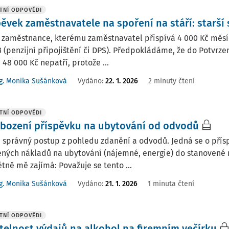
TNÍ ODPOVĚDI
pěvek zaměstnavatele na spoření na stáří: starší
zaměstnance, kterému zaměstnavatel přispívá 4 000 Kč měsí
 (penzijní připojištění či DPS). Předpokládáme, že do Potvrzen
 48 000 Kč nepatří, protože ...
g. Monika Sušánková
Vydáno
:
22. 1. 2026
2 minuty čtení
TNÍ ODPOVĚDI
bození příspěvku na ubytování od odvodů
je správný postup z pohledu zdanění a odvodů. Jedná se o př
ených nákladů na ubytování (nájemné, energie) do stanovené
tně mě zajímá: Považuje se tento ...
g. Monika Sušánková
Vydáno
:
21. 1. 2026
1 minuta čtení
TNÍ ODPOVĚDI
telnost výdajů na alkohol na firemním večírku