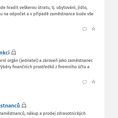
e hradit veškerou útratu, tj. ubytování, jídlo,
ku na odpočet a v případě zaměstnance bude vše
nkcí
utární orgán (jednatel) a zároveň jako zaměstnanec
Výběry finančních prostředků z firemního účtu a
ěstnanců
15 zaměstnanců, nákup a prodej zdravotnických