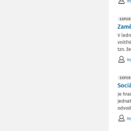
In
EXPER
Zamě
V ledn
vnitř
tzn. ž
In
EXPER
Soci
Je hra
jedna
odvodu
In