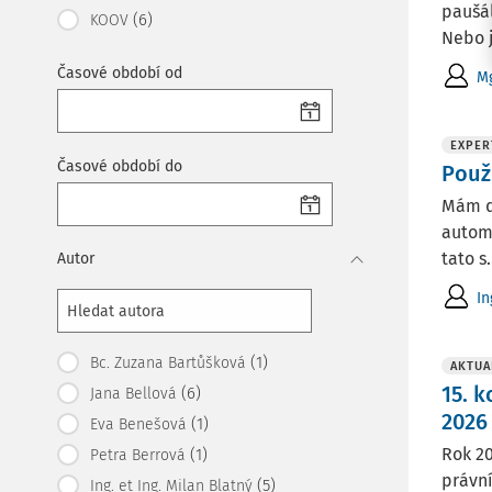
paušál
(6)
KOOV
Nebo j
Časové období od
Mg
EXPER
Časové období do
Použ
Mám do
automo
tato s.
Autor
In
(1)
Bc. Zuzana Bartůšková
AKTUA
15. 
(6)
Jana Bellová
2026
(1)
Eva Benešová
Rok 20
(1)
Petra Berrová
právní
(5)
Ing. et Ing. Milan Blatný