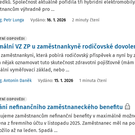
edků. Společnost aktuálně pořídila tři hybridní elektromobily 
tnancům výhradně pro ...
g. Petr Lunga
Vydáno
:
16. 1. 2026
2 minuty čtení
TNÍ ODPOVĚDI
mální VZ ZP u zaměstnankyně rodičovské dovole
aměstnankyni, která pobírá rodičovský příspěvek a nyní by z
nějak oznamovat tuto skutečnost zdravotní pojišťovně (mám j
lní vyměřovací základ, nebo ...
g. Antonín Daněk
Vydáno
:
15. 1. 2026
1 minuta čtení
TNÍ ODPOVĚDI
ání nefinančního zaměstnaneckého benefitu
tujeme zaměstnancům nefinanční benefity v maximálně možné 
na z firemního účtu v listopadu 2025. Zaměstnanec měl na pob
ožilo až na leden. Spadá ...