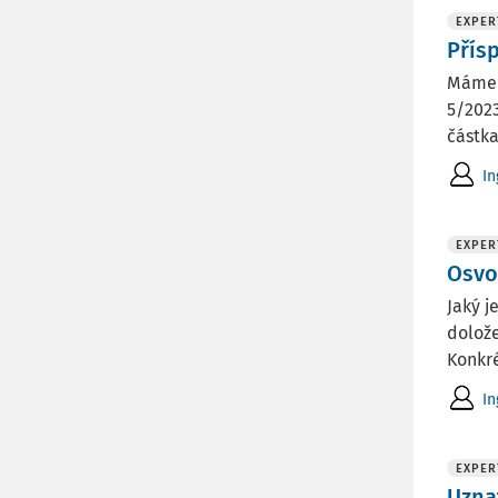
EXPER
Přís
Máme 
5/2023
částka
In
EXPER
Osvo
Jaký 
dolož
Konkré
In
EXPER
Uzna