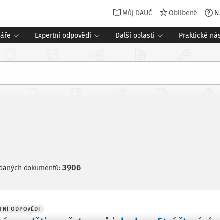
Můj DAUČ
Oblíbené
N
táře
Expertní odpovědi
Další oblasti
Praktické nás
3906
edaných dokumentů:
TNÍ ODPOVĚDI