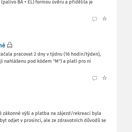
(palivo BA + EL) formou úvěru a přidělila je
né
ačala pracovat 2 dny v týdnu (16 hodin/týden),
i nahlášenu pod kódem "M") a platí pro ni
zákonné výši a platba na zájezd/rekreaci byla
yt odjet v prosinci, ale ze zdravotních důvodů se