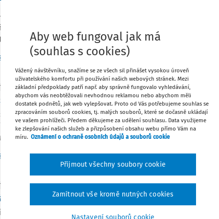
né pro děti zaměstnanců jako benefit: účtování 
orejským manažerům hradíme školné pro jejich děti (jedná se 
ujeme. Školné se časově rozlišuje mezi jednotlivé měsíce od 
Aby web fungoval jak má
ura za školní rok ...
(souhlas s cookies)
g. Martin Děrgel
Vydáno
:
3. 6. 2026
5 minut čtení
Vážený návštěvníku, snažíme se ze všech sil přinášet vysokou úroveň
uživatelského komfortu při používání našich webových stránek. Mezi
základní předpoklady patří např. aby správně fungovalo vyhledávání,
TNÍ ODPOVĚDI
abychom vás neobtěžovali nevhodnou reklamou nebo abychom měli
čský průkaz zprostředkovatele jako daňový nákl
dostatek podnětů, jak web vylepšovat. Proto od Vás potřebujeme souhlas se
zpracováním souborů cookies, tj. malých souborů, které se dočasně ukládají
s. r. o. zabývající se zprostředkovatelkou činností zaměstnává
ve vašem prohlížeči. Předem děkujeme za udělení souhlasu. Data využijeme
t této zaměstnankyni řidičské právnění skupiny B. Bude se je
ke zlepšování našich služeb a přizpůsobení obsahu webu přímo Vám na
Jaké bude zaúčtování?
míru.
Oznámení o ochraně osobních údajů a souborů cookie
g. Petr Lunga
Vydáno
:
27. 4. 2026
2 minuty čtení
Přijmout všechny soubory cookie
TNÍ ODPOVĚDI
Zamítnout vše kromě nutných cookies
ální daň a zaměstnávání pracovníků
i přechod do režimu paušální daně od roku 2027 a chtěl bych 
Nastavení souborů cookie