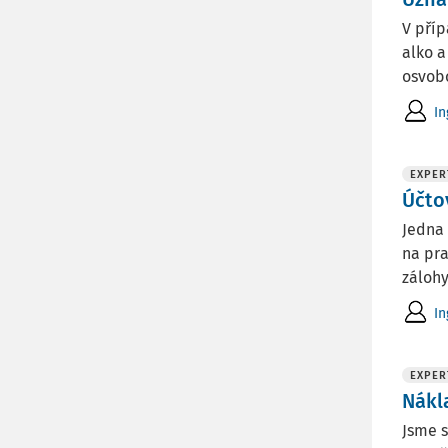
V příp
alko 
osvobo
In
EXPER
Účto
Jedna 
na pra
zálohy
In
EXPER
Nákl
Jsme s