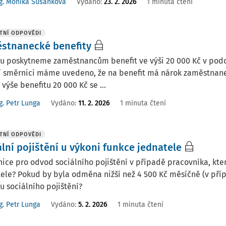
g. Monika Sušánková
Vydáno
:
23. 2. 2026
1 minuta čtení
TNÍ ODPOVĚDI
stnanecké benefity
u poskytneme zaměstnancům benefit ve výši 20 000 Kč v podob
ní směrnici máme uvedeno, že na benefit má nárok zaměstnane
e výše benefitu 20 000 Kč se ...
g. Petr Lunga
Vydáno
:
11. 2. 2026
1 minuta čtení
TNÍ ODPOVĚDI
ální pojištění u výkoni funkce jednatele
nice pro odvod sociálního pojištění v případě pracovníka, k
tele? Pokud by byla odměna nižší než 4 500 Kč měsíčně (v př
 sociálního pojištění?
g. Petr Lunga
Vydáno
:
5. 2. 2026
1 minuta čtení