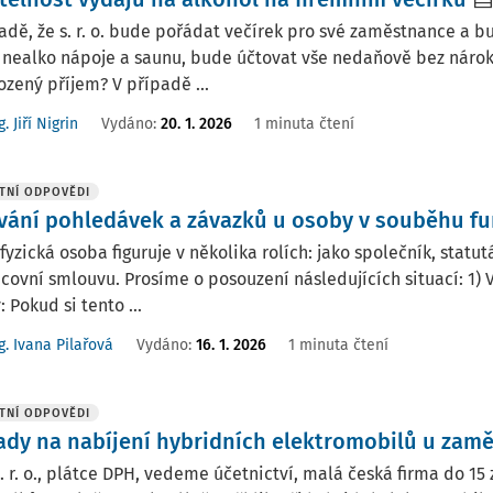
adě, že s. r. o. bude pořádat večírek pro své zaměstnance a bud
a nealko nápoje a saunu, bude účtovat vše nedaňově bez náro
zený příjem? V případě ...
g. Jiří Nigrin
Vydáno
:
20. 1. 2026
1 minuta čtení
TNÍ ODPOVĚDI
vání pohledávek a závazků u osoby v souběhu fu
fyzická osoba figuruje v několika rolích: jako společník, stat
covní smlouvu. Prosíme o posouzení následujících situací: 1) 
: Pokud si tento ...
g. Ivana Pilařová
Vydáno
:
16. 1. 2026
1 minuta čtení
TNÍ ODPOVĚDI
ady na nabíjení hybridních elektromobilů u zam
. r. o., plátce DPH, vedeme účetnictví, malá česká firma do 