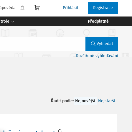
ápověda
Přihlásit
Registrace
troje
Předplatné
Vyhledat
Rozšířené vyhledávání
Řadit podle
:
Nejnovější
Nejstarší