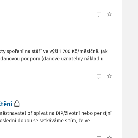
spoření na stáří ve výši 1 700 Kč/měsíčně. Jak
o daňovou podporu (daňově uznatelný náklad u
štění
stnavatel přispívat na DIP/životní nebo penzijní
oslední dobou se setkáváme s tím, že ve