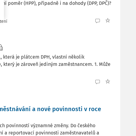
vní poměr (HPP), případně i na dohody (DPP, DPČ)?
tení
, která je plátcem DPH, vlastní několik
e, který je zároveň jediným zaměstnancem. 1. Může
městnávání a nové povinnosti v roce
vých povinností významné změny. Do českého
ční a reportovací povinnosti zaměstnavatelů a