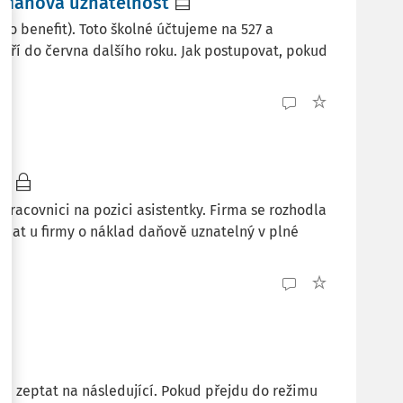
a daňová uznatelnost
o benefit). Toto školné účtujeme na 527 a
září do června dalšího roku. Jak postupovat, pokud
ad
 pracovnici na pozici asistentky. Firma se rozhodla
dnat u firmy o náklad daňově uznatelný v plné
se zeptat na následující. Pokud přejdu do režimu