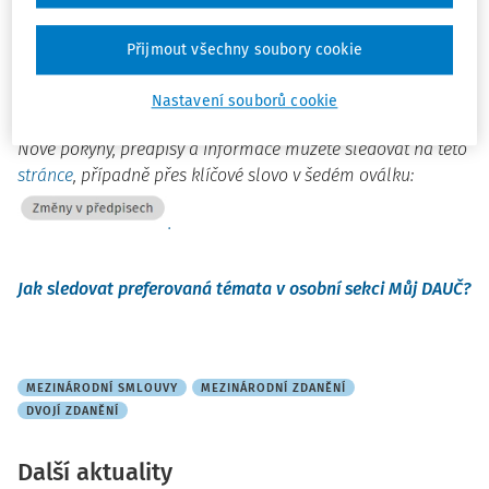
Finanční zpravodaj č. 14/2022 je ke stažení na
webu
Ministerstva financí ČR
Přijmout všechny soubory cookie
Nastavení souborů cookie
Poznámka redakce:
Nové pokyny, předpisy a informace můžete sledovat na této
stránce
, p
řípadně přes klíčové slovo v šedém oválku:
.
Jak sledovat preferovaná témata v osobní sekci Můj DAUČ?
MEZINÁRODNÍ SMLOUVY
MEZINÁRODNÍ ZDANĚNÍ
DVOJÍ ZDANĚNÍ
Další aktuality