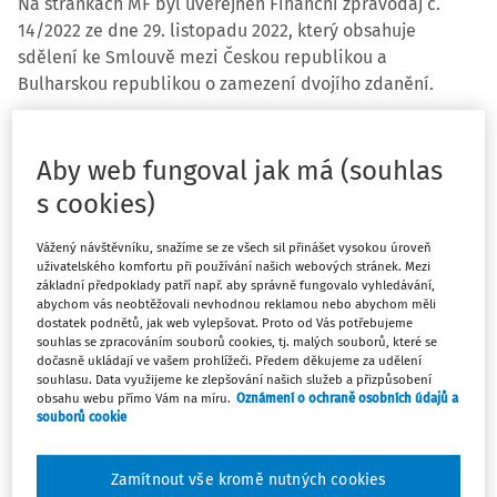
Na stránkách MF byl uveřejněn Finanční zpravodaj č.
14/2022 ze dne 29. listopadu 2022, který obsahuje
sdělení ke Smlouvě mezi Českou republikou a
Bulharskou republikou o zamezení dvojího zdanění.
Aby web fungoval jak má (souhlas
s cookies)
Vážený návštěvníku, snažíme se ze všech sil přinášet vysokou úroveň
Finanční zpravodaj č. 14/2022
obsahuje:
uživatelského komfortu při používání našich webových stránek. Mezi
základní předpoklady patří např. aby správně fungovalo vyhledávání,
19.
Sdělení ke Smlouvě mezi Českou republikou a
abychom vás neobtěžovali nevhodnou reklamou nebo abychom měli
dostatek podnětů, jak web vylepšovat. Proto od Vás potřebujeme
Bulharskou republikou
o zamezení dvojího zdanění a
souhlas se zpracováním souborů cookies, tj. malých souborů, které se
zabránění daňovému úniku v oboru daní z příjmu a z
dočasně ukládají ve vašem prohlížeči. Předem děkujeme za udělení
souhlasu. Data využijeme ke zlepšování našich služeb a přizpůsobení
majetku v návaznosti na Mnohostrannou úmluvu o
obsahu webu přímo Vám na míru.
Oznámení o ochraně osobních údajů a
implementaci opatření k boji proti snižování daňového
souborů cookie
základu a přesouvání zisků ve vztahu k daňovým
smlouvám
Zamítnout vše kromě nutných cookies