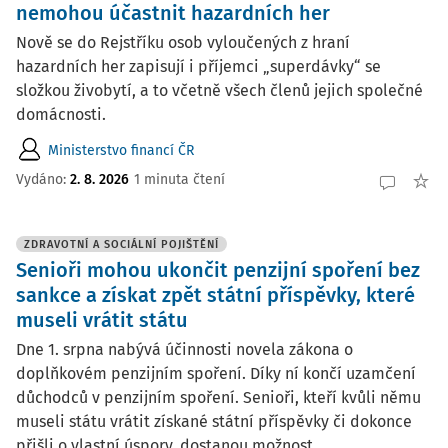
nemohou účastnit hazardních her
Nově se do Rejstříku osob vyloučených z hraní
hazardních her zapisují i příjemci „superdávky“ se
složkou živobytí, a to včetně všech členů jejich společné
domácnosti.
Ministerstvo financí ČR
Vydáno:
2. 8. 2026
1 minuta čtení
ZDRAVOTNÍ A SOCIÁLNÍ POJIŠTĚNÍ
Senioři mohou ukončit penzijní spoření bez
sankce a získat zpět státní příspěvky, které
museli vrátit státu
Dne 1. srpna nabývá účinnosti novela zákona o
doplňkovém penzijním spoření. Díky ní končí uzamčení
důchodců v penzijním spoření. Senioři, kteří kvůli němu
museli státu vrátit získané státní příspěvky či dokonce
přišli o vlastní úspory, dostanou možnost ...