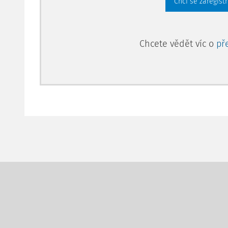
Chci se zaregist
drůbeže, ovcí nebo koz evidovaných podle zákona č
evidenci hospodářských zvířat a o změně ně
Chcete vědět víc o
př