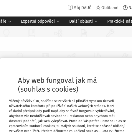
Můj DAUČ
Oblíbené
N
táře
Expertní odpovědi
Další oblasti
Praktické nás
53/2016 Sb., změna zákona o spotře
Aby web fungoval jak má
Související dokumenty (12)
(souhlas s cookies)
Vážený návštěvníku, snažíme se ze všech sil přinášet vysokou úroveň
uživatelského komfortu při používání našich webových stránek. Mezi
Oblíbené
základní předpoklady patří např. aby správně fungovalo vyhledávání,
abychom vás neobtěžovali nevhodnou reklamou nebo abychom měli
dostatek podnětů, jak web vylepšovat. Proto od Vás potřebujeme souhlas se
zpracováním souborů cookies, tj. malých souborů, které se dočasně ukládají
Stáhnout
ve vašem prohlížeči. Předem děkujeme za udělení souhlasu. Data využijeme