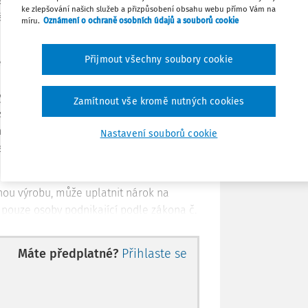
praveny zákonem č.
353/2003 Sb.
, o
ke zlepšování našich služeb a přizpůsobení obsahu webu přímo Vám na
le jen „
zákon o spotřebních daních
“).
míru.
Oznámení o ochraně osobních údajů a souborů cookie
Tisknout
Přijmout všechny soubory cookie
ální oleje spotřebované v rámci
Sdílet
 spotřebních daních
. Daňové zvýhodnění
ýrobě. Rostlinnou výrobou, na jejíž
Zamítnout vše kromě nutných cookies
Poznámka
spotřební daně uplatnit, se rozumí
ohradnictví, pěstování zeleniny, hub,
Nastavení souborů cookie
ostlin na pozemcích vlastních nebo
řovaných z jiného právního důvodu.
nnou výrobu, může uplatnit nárok na
 pouze osoby podnikající podle zákona č.
edpisů (dále jen „zákon o zemědělství“).
Máte předplatné?
Přihlaste se
bní daně z motorové nafty s podílem
 spotřební daně zahrnuté do ceny této
orové nafty s podílem biosložky
této směsi. Od 1. července 2016 bude výše