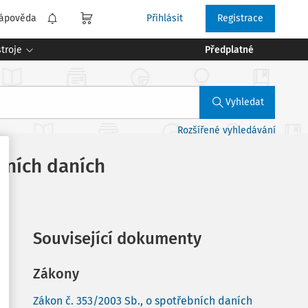
ápověda
Přihlásit
Registrace
troje
Předplatné
Vyhledat
Rozšířené vyhledávání
bních daních
Související dokumenty
Zákony
Zákon č. 353/2003 Sb., o spotřebních daních