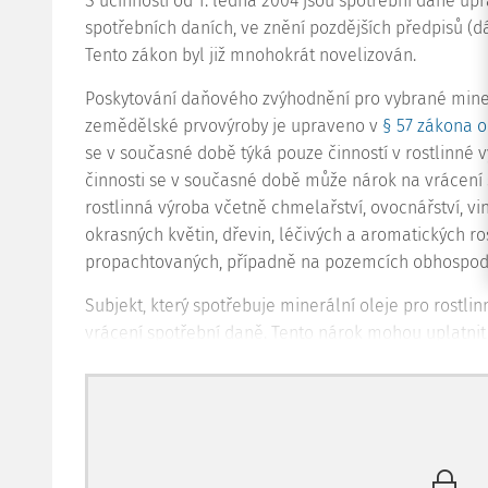
S účinností od 1. ledna 2004 jsou spotřební daně u
spotřebních daních, ve znění pozdějších předpisů (dá
Tento zákon byl již mnohokrát novelizován.
Poskytování daňového zvýhodnění pro vybrané miner
zemědělské prvovýroby je upraveno v
§ 57 zákona o
se v současné době týká pouze činností v rostlinné v
činnosti se v současné době může nárok na vrácení 
rostlinná výroba včetně chmelařství, ovocnářství, vin
okrasných květin, dřevin, léčivých a aromatických r
propachtovaných, případně na pozemcích obhospoda
Subjekt, který spotřebuje minerální oleje pro rostli
vrácení spotřební daně. Tento nárok mohou uplatnit
252/2007 Sb.
, o zemědělství, ve znění pozdějších př
Od 1. ledna 2016 činí výše nároku na vrácení spotře
biosložky do 7 % a z čisté motorové nafty 40 % výše
směsi. Výše nároku na vrácení spotřební daně z mot
přesahujícím 30 % objemu činí 4 380 Kč/1 000 litrů 