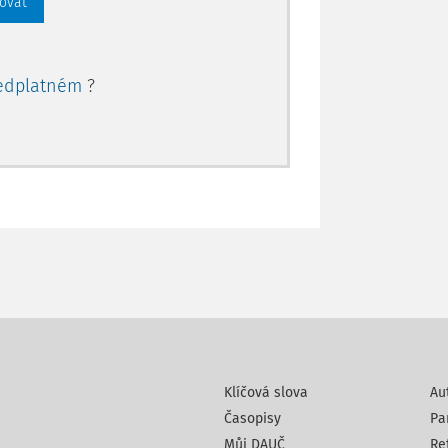
rovat
.
154/2000 Sb.
, o šlechtění, plemenitbě a
edplatném
?
Klíčová slova
Au
Časopisy
Pa
Můj DAUČ
Re