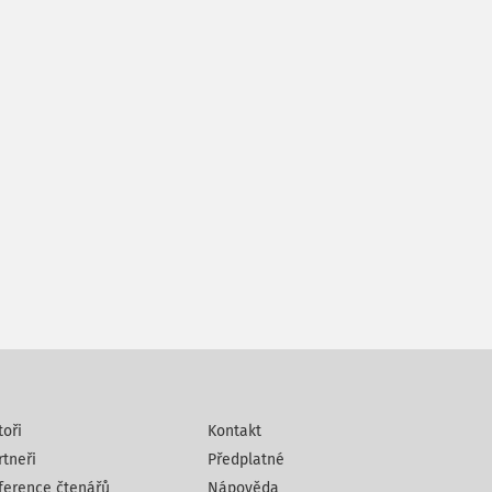
toři
Kontakt
rtneři
Předplatné
ference čtenářů
Nápověda