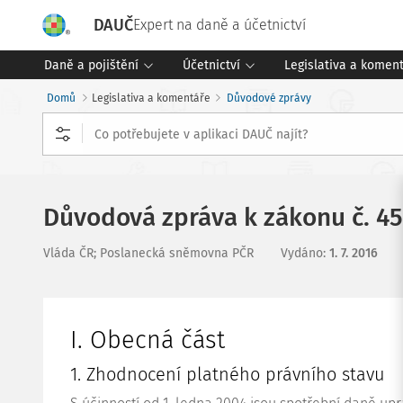
DAUČ
Expert na daně a účetnictví
Daně a pojištění
Účetnictví
Legislativa a komen
Domů
Legislativa a komentáře
Důvodové zprávy
Důvodová zpráva k zákonu č. 4
Vláda ČR; Poslanecká sněmovna PČR
Vydáno
:
1. 7. 2016
I. Obecná část
1. Zhodnocení platného právního stavu