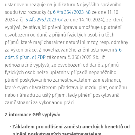
ustanovení reaguje na judikaturu Nejvyššího správního
soudu (viz rozsudky čj.
6 Afs 354/2023-48
ze dne 11. 10.
2024 a čj.
5 Afs 295/2023-67
ze dne 14. 10. 2024), ze které
vyplývá, že stávající právní úprava umožňuje uplatnění
osvobození od daně z příjmů fyzických osob i u těch
příjmů, které mají charakter naturální mzdy, resp. odměny
za výkon práce. Z novelizovaného znění ustanovení
§ 6
odst. 9 písm. d) ZDP
zákonem č. 360/2025 Sb. již
jednoznačně vyplývá, že osvobození od daně z příjmů
fyzických osob nelze uplatnit v případě nepeněžního
plnění poskytovaného zaměstnavatelem zaměstnanci,
které svým charakterem představuje mzdu, plat, odměnu
nebo náhradu za ušlý příjem, tedy plnění poskytovaná
zaměstnanci za vykonanou práci.
Z informace GFŘ vyplývá:
Základem pro odlišení zaměstnaneckých benefitů od
plnění poskytovaných zaměstnavatelem