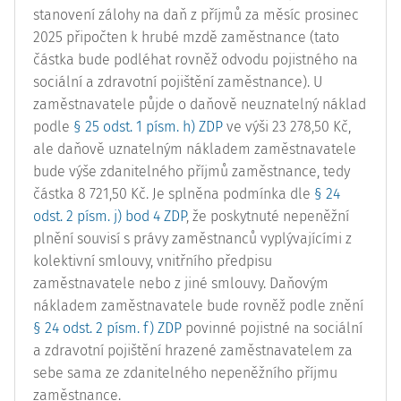
stanovení zálohy na daň z příjmů za měsíc prosinec
2025 připočten k hrubé mzdě zaměstnance (tato
částka bude podléhat rovněž odvodu pojistného na
sociální a zdravotní pojištění zaměstnance). U
zaměstnavatele půjde o daňově neuznatelný náklad
podle
§ 25 odst. 1 písm. h) ZDP
ve výši 23 278,50 Kč,
ale daňově uznatelným nákladem zaměstnavatele
bude výše zdanitelného příjmů zaměstnance, tedy
částka 8 721,50 Kč. Je splněna podmínka dle
§ 24
odst. 2 písm. j) bod 4 ZDP
, že poskytnuté nepeněžní
plnění souvisí s právy zaměstnanců vyplývajícími z
kolektivní smlouvy, vnitřního předpisu
zaměstnavatele nebo z jiné smlouvy. Daňovým
nákladem zaměstnavatele bude rovněž podle znění
§ 24 odst. 2 písm. f) ZDP
povinné pojistné na sociální
a zdravotní pojištění hrazené zaměstnavatelem za
sebe sama ze zdanitelného nepeněžního příjmu
zaměstnance.