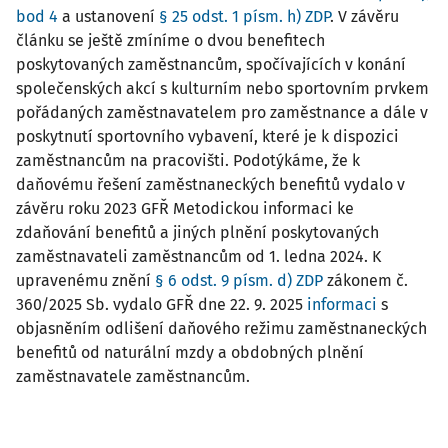
bod 4
a ustanovení
§ 25 odst. 1 písm. h) ZDP
. V závěru
článku se ještě zmíníme o dvou benefitech
poskytovaných zaměstnancům, spočívajících v konání
společenských akcí s kulturním nebo sportovním prvkem
pořádaných zaměstnavatelem pro zaměstnance a dále v
poskytnutí sportovního vybavení, které je k dispozici
zaměstnancům na pracovišti. Podotýkáme, že k
daňovému řešení zaměstnaneckých benefitů vydalo v
závěru roku 2023 GFŘ Metodickou informaci ke
zdaňování benefitů a jiných plnění poskytovaných
zaměstnavateli zaměstnancům od 1. ledna 2024. K
upravenému znění
§ 6 odst. 9 písm. d) ZDP
zákonem č.
360/2025 Sb. vydalo GFŘ dne 22. 9. 2025
informaci
s
objasněním odlišení daňového režimu zaměstnaneckých
benefitů od naturální mzdy a obdobných plnění
zaměstnavatele zaměstnancům.