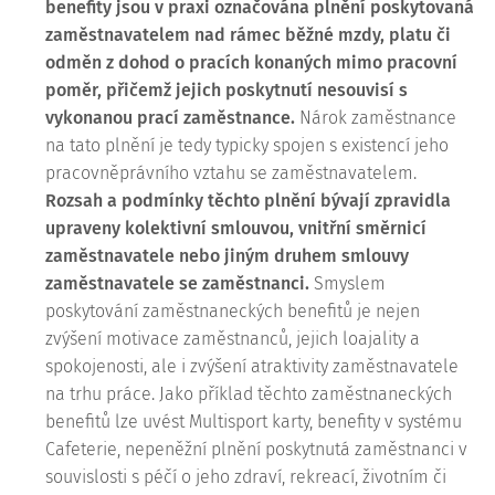
benefity jsou v praxi označována plnění poskytovaná
zaměstnavatelem nad rámec běžné mzdy, platu či
odměn z dohod o pracích konaných mimo pracovní
poměr, přičemž jejich poskytnutí nesouvisí s
vykonanou prací zaměstnance.
Nárok zaměstnance
na tato plnění je tedy typicky spojen s existencí jeho
pracovněprávního vztahu se zaměstnavatelem.
Rozsah a podmínky těchto plnění bývají zpravidla
upraveny kolektivní smlouvou, vnitřní směrnicí
zaměstnavatele nebo jiným druhem smlouvy
zaměstnavatele se zaměstnanci.
Smyslem
poskytování zaměstnaneckých benefitů je nejen
zvýšení motivace zaměstnanců, jejich loajality a
spokojenosti, ale i zvýšení atraktivity zaměstnavatele
na trhu práce. Jako příklad těchto zaměstnaneckých
benefitů lze uvést Multisport karty, benefity v systému
Cafeterie, nepeněžní plnění poskytnutá zaměstnanci v
souvislosti s péčí o jeho zdraví, rekreací, životním či