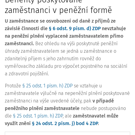
zaměstnanci v peněžní formě
U zaměstnance se osvobození od daně z příjmů ze
závislé činnosti dle
§ 6 odst. 9 písm. d) ZDP
nevztahuje
na peněžní plnění vyplacené zaměstnavatelem přímo
zaměstnanci.
Bez ohledu na výši poskytnuté peněžní
úhrady zaměstnavatelem se jedná u zaměstnance o
zdanitelný příjem s jeho zahrnutím rovněž do
vyměřovacího základu pro výpočet pojistného na sociální
a zdravotní pojištění.
Protože
§ 25 odst. 1 písm. h) ZDP
se vztahuje u
zaměstnavatele výlučně na nepeněžní plnění poskytované
zaměstnanci na výše uvedené účely, pak
v případě
peněžního plnění zaměstnavatele
nebude postupováno
dle
§ 25 odst. 1 písm. h) ZDP
, ale
zaměstnavatel může
využít znění
§ 24 odst. 2 písm. j) bod 4 ZDP
.