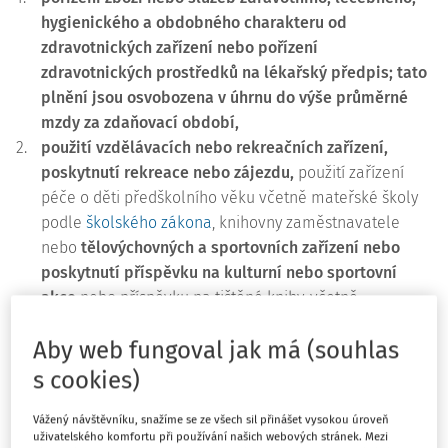
hygienického a obdobného charakteru od
zdravotnických zařízení nebo pořízení
zdravotnických prostředků na lékařský předpis; tato
plnění jsou osvobozena v úhrnu do výše průměrné
mzdy za zdaňovací období,
2.
použití vzdělávacích nebo rekreačních zařízení,
poskytnutí rekreace nebo zájezdu,
použití zařízení
péče o děti předškolního věku včetně mateřské školy
podle
školského zákona
, knihovny zaměstnavatele
nebo
tělovýchovných a sportovních zařízení nebo
poskytnutí příspěvku na kulturní nebo sportovní
akce
nebo příspěvku na tištěné knihy, včetně
obrázkových knih pro děti, mimo knih, ve kterých
Aby web fungoval jak má (souhlas
reklama přesahuje 50 % plochy; tato plnění jsou
osvobozena v úhrnu do výše poloviny průměrné mzdy
s cookies)
za zdaňovací období.
Vážený návštěvníku, snažíme se ze všech sil přinášet vysokou úroveň
uživatelského komfortu při používání našich webových stránek. Mezi