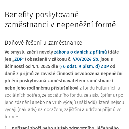
Benefity poskytované
zaměstnanci v nepeněžní formě
Daňové řešení u zaměstnance
Ve smyslu znění novely
zákona o daních z příjmů
(dále
jen „
ZDP
“) obsažené v zákonu č.
470/2024 Sb.
jsou s
účinností od 1. 1. 2025 dle
§ 6 odst. 9 písm. d) ZDP
od
daně z příjmů ze závislé činnosti osvobozena nepeněžní
plnění poskytovaná zaměstnavatelem zaměstnanci
nebo jeho rodinnému příslušníkovi
z fondu kulturních a
sociálních potřeb, ze sociálního fondu, ze zisku (příjmu) po
jeho zdanění anebo na vrub výdajů (nákladů), které nejsou
výdaji (náklady) na dosažení, zajištění a udržení příjmů ve
formě:
1.
pořízení zboží nebo služeb zdravotního, léčebného,