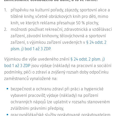
1.
příspěvku na kulturní pořady, zájezdy, sportovní akce a
tištěné knihy, včetně obrázkových knih pro děti, mimo
knih, ve kterých reklama přesahuje 50 % plochy,
2.
možnosti používat rekreační, zdravotnická a vzdělávací
zařízení, závodní knihovny, tělovýchovná a sportovní
zařízení, s výjimkou zařízení uvedených v
§ 24 odst. 2
písm. j) bod 1 až 3 ZDP
.
Výjimkou dle výše uvedeného znění
§ 24 odst. 2 písm. j)
bod 1 až 3 ZDP
jsou výdaje (náklady) na pracovní a sociální
podmínky, péči o zdraví a zvýšený rozsah doby odpočinku
zaměstnanců vynaložené na:
bezpečnost a ochranu zdraví při práci a hygienické
vybavení pracovišť; výdaje (náklady) na pořízení
ochranných nápojů lze uplatnit v rozsahu stanoveném
zvláštními právními předpisy,
pracovnělékařské služby poskytované poskytovatelem