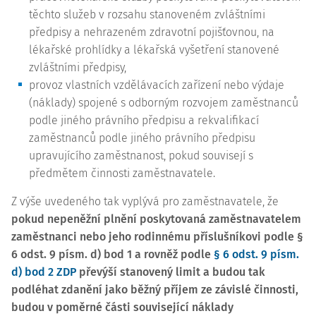
těchto služeb v rozsahu stanoveném zvláštními
předpisy a nehrazeném zdravotní pojišťovnou, na
lékařské prohlídky a lékařská vyšetření stanovené
zvláštními předpisy,
provoz vlastních vzdělávacích zařízení nebo výdaje
(náklady) spojené s odborným rozvojem zaměstnanců
podle jiného právního předpisu a rekvalifikací
zaměstnanců podle jiného právního předpisu
upravujícího zaměstnanost, pokud souvisejí s
předmětem činnosti zaměstnavatele.
Z výše uvedeného tak vyplývá pro zaměstnavatele, že
pokud nepeněžní plnění poskytovaná zaměstnavatelem
zaměstnanci nebo jeho rodinnému příslušníkovi podle §
6 odst. 9 písm. d) bod 1 a rovněž podle
§ 6 odst. 9 písm.
d) bod 2 ZDP
převýší stanovený limit a budou tak
podléhat zdanění jako běžný příjem ze závislé činnosti,
budou v poměrné části související náklady