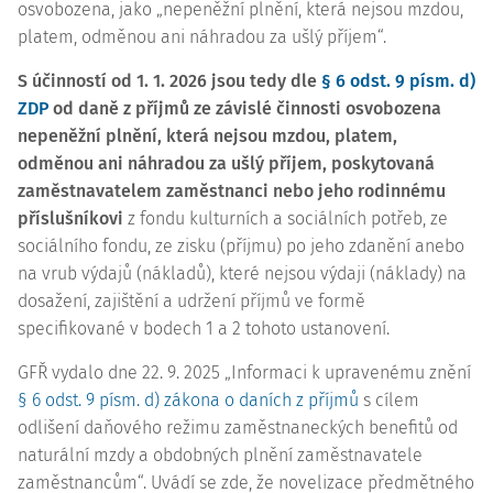
osvobozena, jako „nepeněžní plnění, která nejsou mzdou,
platem, odměnou ani náhradou za ušlý příjem“.
S účinností od 1. 1. 2026 jsou tedy dle
§ 6 odst. 9 písm. d)
ZDP
od daně z příjmů ze závislé činnosti osvobozena
nepeněžní plnění, která nejsou mzdou, platem,
odměnou ani náhradou za ušlý příjem, poskytovaná
zaměstnavatelem zaměstnanci nebo jeho rodinnému
příslušníkovi
z fondu kulturních a sociálních potřeb, ze
sociálního fondu, ze zisku (příjmu) po jeho zdanění anebo
na vrub výdajů (nákladů), které nejsou výdaji (náklady) na
dosažení, zajištění a udržení příjmů ve formě
specifikované v bodech 1 a 2 tohoto ustanovení.
GFŘ vydalo dne 22. 9. 2025 „Informaci k upravenému znění
§ 6 odst. 9 písm. d) zákona o daních z příjmů
s cílem
odlišení daňového režimu zaměstnaneckých benefitů od
naturální mzdy a obdobných plnění zaměstnavatele
zaměstnancům“. Uvádí se zde, že novelizace předmětného