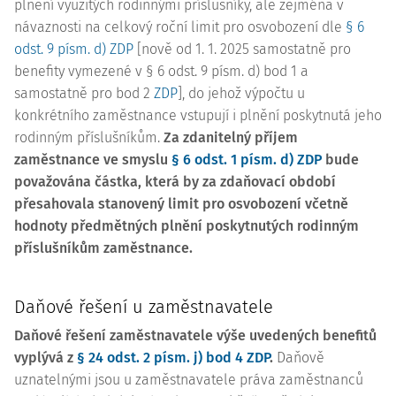
plnění využitých rodinnými příslušníky, ale zejména v
návaznosti na celkový roční limit pro osvobození dle
§ 6
odst. 9 písm. d) ZDP
[nově od 1. 1. 2025 samostatně pro
benefity vymezené v § 6 odst. 9 písm. d) bod 1 a
samostatně pro bod 2
ZDP
], do jehož výpočtu u
konkrétního zaměstnance vstupují i plnění poskytnutá jeho
rodinným příslušníkům.
Za zdanitelný příjem
zaměstnance ve smyslu
§ 6 odst. 1 písm. d) ZDP
bude
považována částka, která by za zdaňovací období
přesahovala stanovený limit pro osvobození včetně
hodnoty předmětných plnění poskytnutých rodinným
příslušníkům zaměstnance.
Daňové řešení u zaměstnavatele
Daňové řešení zaměstnavatele výše uvedených benefitů
vyplývá z
§ 24 odst. 2 písm. j) bod 4 ZDP
.
Daňově
uznatelnými jsou u zaměstnavatele práva zaměstnanců