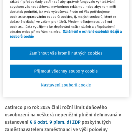
Poznámka:
základní předpoklady patří např. aby správně fungovalo vyhledávání,
abychom vás neobtěžovali nevhodnou reklamou nebo abychom měli
Podle
§ 4 odst. 1 zákona č. 372/2011 Sb.
, o zdravotních
dostatek podnětů, jak web vylepšovat. Proto od Vás potřebujeme
souhlas se zpracováním souborů cookies, tj. malých souborů, které se
službách (dále jen „ZZS“) se zdravotnickým zařízením rozumí
dočasně ukládají ve vašem prohlížeči. Předem děkujeme za udělení
prostory určené pro poskytování zdravotních služeb a tyto
souhlasu. Data využijeme ke zlepšování našich služeb a přizpůsobení
prostory pak slouží poskytovateli zdravotních služeb pro
obsahu webu přímo Vám na míru.
Oznámení o ochraně osobních údajů a
souborů cookie
poskytování služeb definovaných v
§ 2 odst. 2 ZZS
.
Nepeněžní
plnění poskytnuté zaměstnavatelem spočívající v použití
zdravotnického zařízení je na straně zaměstnance
Zamítnout vše kromě nutných cookies
osvobozeno pouze za předpokladu, že poskytovatel
zdravotních služeb,
který předmětnou službu (obdobně zboží)
zdravotního, léčebného, hygienického a obdobného
Přijmout všechny soubory cookie
charakteru poskytuje,
je registrován v Národním registru
poskytovatelů zdravotních služeb
(blíže
§ 74
a
§ 75 ZZS
).
Nastavení souborů cookie
Zatímco pro rok 2024 činil roční limit daňového
osvobození na veškerá nepeněžní plnění definovaná v
ustanovení
§ 6 odst. 9 písm. d) ZDP
poskytnutých
zaměstnavatelem zaměstnanci ve výši poloviny