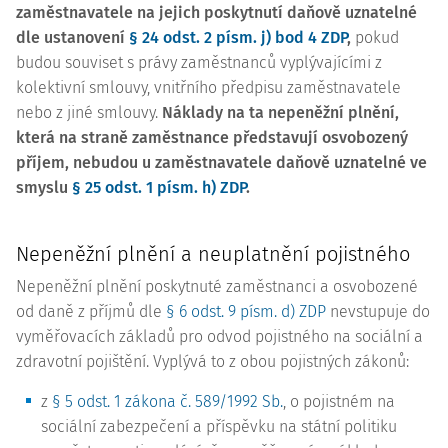
zaměstnavatele na jejich poskytnutí daňově uznatelné
dle ustanovení
§ 24 odst. 2 písm. j) bod 4 ZDP
,
pokud
budou souviset s právy zaměstnanců vyplývajícími z
kolektivní smlouvy, vnitřního předpisu zaměstnavatele
nebo z jiné smlouvy.
Náklady na ta nepeněžní plnění,
která na straně zaměstnance představují osvobozený
příjem, nebudou u zaměstnavatele daňově uznatelné ve
smyslu
§ 25 odst. 1 písm. h) ZDP
.
Nepeněžní plnění a neuplatnění pojistného
Nepeněžní plnění poskytnuté zaměstnanci a osvobozené
od daně z příjmů dle
§ 6 odst. 9 písm. d) ZDP
nevstupuje do
vyměřovacích základů pro odvod pojistného na sociální a
zdravotní pojištění. Vyplývá to z obou pojistných zákonů:
z
§ 5 odst. 1 zákona č. 589/1992 Sb.
, o pojistném na
sociální zabezpečení a příspěvku na státní politiku