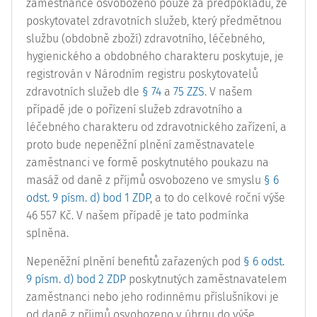
zaměstnance osvobozeno pouze za předpokladu, že
poskytovatel zdravotních služeb, který předmětnou
službu (obdobně zboží) zdravotního, léčebného,
hygienického a obdobného charakteru poskytuje, je
registrován v Národním registru poskytovatelů
zdravotních služeb dle
§ 74
a
75 ZZS
. V našem
případě jde o pořízení služeb zdravotního a
léčebného charakteru od zdravotnického zařízení, a
proto bude nepeněžní plnění zaměstnavatele
zaměstnanci ve formě poskytnutého poukazu na
masáž od daně z příjmů osvobozeno ve smyslu
§ 6
odst. 9 písm. d) bod 1 ZDP
, a to do celkové roční výše
46 557 Kč. V našem případě je tato podmínka
splněna.
Nepeněžní plnění benefitů zařazených pod
§ 6 odst.
9 písm. d) bod 2 ZDP
poskytnutých zaměstnavatelem
zaměstnanci nebo jeho rodinnému příslušníkovi je
od daně z příjmů osvobozeno v úhrnu do výše