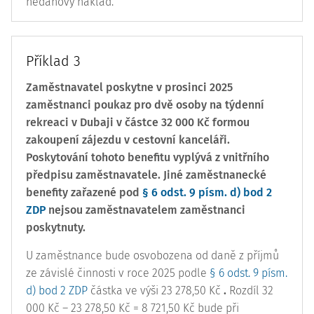
nedaňový náklad.
Příklad 3
Zaměstnavatel poskytne v prosinci 2025
zaměstnanci poukaz pro dvě osoby na týdenní
rekreaci v Dubaji v částce 32 000 Kč formou
zakoupení zájezdu v cestovní kanceláři.
Poskytování tohoto benefitu vyplývá z vnitřního
předpisu zaměstnavatele. Jiné zaměstnanecké
benefity zařazené pod
§ 6 odst. 9 písm. d) bod 2
ZDP
nejsou zaměstnavatelem zaměstnanci
poskytnuty.
U zaměstnance bude osvobozena od daně z příjmů
ze závislé činnosti v roce 2025 podle
§ 6 odst. 9 písm.
d) bod 2 ZDP
částka ve výši 23 278,50 Kč
.
Rozdíl 32
000 Kč – 23 278,50 Kč = 8 721,50 Kč bude při