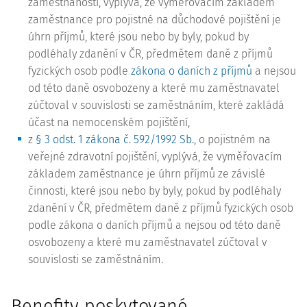
zaměstnanosti, vyplývá, že vyměřovacím základem
zaměstnance pro pojistné na důchodové pojištění je
úhrn příjmů, které jsou nebo by byly, pokud by
podléhaly zdanění v ČR, předmětem daně z příjmů
fyzických osob podle
zákona o daních z příjmů
a nejsou
od této daně osvobozeny a které mu zaměstnavatel
zúčtoval v souvislosti se zaměstnáním, které zakládá
účast na nemocenském pojištění,
z
§ 3 odst. 1 zákona č. 592/1992 Sb.
, o pojistném na
veřejné zdravotní pojištění, vyplývá, že vyměřovacím
základem zaměstnance je úhrn příjmů ze závislé
činnosti, které jsou nebo by byly, pokud by podléhaly
zdanění v ČR, předmětem daně z příjmů fyzických osob
podle zákona o daních příjmů a nejsou od této daně
osvobozeny a které mu zaměstnavatel zúčtoval v
souvislosti se zaměstnáním.
Benefity poskytované