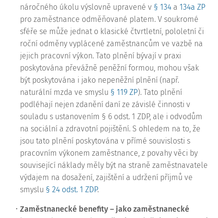
náročného úkolu výslovně upravené v
§ 134
a
134a ZP
pro zaměstnance odměňované platem. V soukromé
sféře se může jednat o klasické čtvrtletní, pololetní či
roční odměny vyplácené zaměstnancům ve vazbě na
jejich pracovní výkon. Tato plnění bývají v praxi
poskytována převážně peněžní formou, mohou však
být poskytována i jako nepeněžní plnění (např.
naturální mzda ve smyslu
§ 119 ZP
). Tato plnění
podléhají nejen zdanění daní ze závislé činnosti v
souladu s ustanovením § 6 odst. 1 ZDP, ale i odvodům
na sociální a zdravotní pojištění. S ohledem na to, že
jsou tato plnění poskytována v přímé souvislosti s
pracovním výkonem zaměstnance, z povahy věci by
související náklady měly být na straně zaměstnavatele
výdajem na dosažení, zajištění a udržení příjmů ve
smyslu
§ 24 odst. 1 ZDP
.
Zaměstnanecké benefity – jako zaměstnanecké