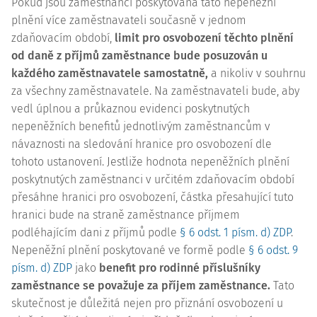
Pokud jsou zaměstnanci poskytována tato nepeněžní
plnění více zaměstnavateli současně v jednom
zdaňovacím období,
limit pro osvobození těchto plnění
od daně z příjmů zaměstnance bude posuzován u
každého zaměstnavatele samostatně,
a nikoliv v souhrnu
za všechny zaměstnavatele. Na zaměstnavateli bude, aby
vedl úplnou a průkaznou evidenci poskytnutých
nepeněžních benefitů jednotlivým zaměstnancům v
návaznosti na sledování hranice pro osvobození dle
tohoto ustanovení. Jestliže hodnota nepeněžních plnění
poskytnutých zaměstnanci v určitém zdaňovacím období
přesáhne hranici pro osvobození, částka přesahující tuto
hranici bude na straně zaměstnance příjmem
podléhajícím dani z příjmů podle
§ 6 odst. 1 písm. d) ZDP
.
Nepeněžní plnění poskytované ve formě podle
§ 6 odst. 9
písm. d) ZDP
jako
benefit pro rodinné příslušníky
zaměstnance se považuje za příjem zaměstnance.
Tato
skutečnost je důležitá nejen pro přiznání osvobození u