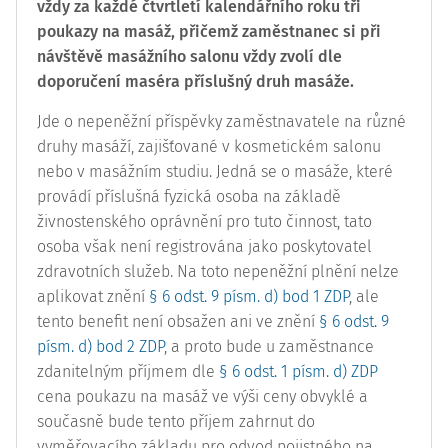
vždy za každé čtvrtletí kalendářního roku tři
poukazy na masáž, přičemž zaměstnanec si při
návštěvě masážního salonu vždy zvolí dle
doporučení maséra příslušný druh masáže.
Jde o nepeněžní příspěvky zaměstnavatele na různé
druhy masáží, zajišťované v kosmetickém salonu
nebo v masážním studiu. Jedná se o masáže, které
provádí příslušná fyzická osoba na základě
živnostenského oprávnění pro tuto činnost, tato
osoba však není registrována jako poskytovatel
zdravotních služeb. Na toto nepeněžní plnění nelze
aplikovat znění
§ 6 odst. 9 písm. d) bod 1 ZDP
, ale
tento benefit není obsažen ani ve znění
§ 6 odst. 9
písm. d) bod 2 ZDP
, a proto bude u zaměstnance
zdanitelným příjmem dle
§ 6 odst. 1 písm. d) ZDP
cena poukazu na masáž ve výši ceny obvyklé a
současně bude tento příjem zahrnut do
vyměřovacího základu pro odvod pojistného na