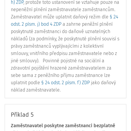
h) ZDP
, protože toto ustanovení se vztahuje pouze na
nepeněžní plnění zaměstnavatele zaměstnancům.
Zaměstnavatel může uplatnit daňový režim dle
§ 24
odst. 2 písm. j) bod 4 ZDP
a zahrne peněžní plnění
poskytnuté zaměstnanci do daňově uznatelných
nákladů (za podmínky, že poskytnuté plnění souvisí s
právy zaměstnanců vyplývajícími z kolektivní
smlouvy, vnitřního předpisu zaměstnavatele nebo z
jiné smlouvy).
Povinné pojistné na sociální a
zdravotní pojištění hrazené zaměstnavatelem za
sebe sama z peněžního příjmu zaměstnance lze
uplatnit podle
§ 24 odst. 2 písm. f) ZDP
jako daňový
náklad zaměstnavatele.
Příklad 5
Zaměstnavatel poskytne zaměstnanci bezplatně