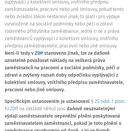
vyplývající z kolektivní smlouvy, vnitřního předpisu
zaměstnavatele, pracovní nebo jiné smlouvy, pokud tento
nebo zvláštní zákon nestanoví jinak; to platí i pro výdaje
vynaložené na sociální podmínky nebo péči o zdraví
rodinného příslušníka zaměstnance, jedná-li se o práva
zaměstnanců vyplývající z kolektivní smlouvy, vnitřního
předpisu zaměstnavatele, pracovní nebo jiné smlouvy.
Není-li tedy v
ZDP
stanoveno jinak, lze za daňově
uznatelné považovat náklady na veškerá práva
zaměstnanců na pracovní a sociální podmínky, péči o
zdraví a zvýšený rozsah doby odpočinku vyplývající z
kolektivní smlouvy, vnitřního předpisu zaměstnavatele,
pracovní nebo jiné smlouvy.
Specifickým ustanovením je ustanovení
§ 25 odst. 1 písm.
h) ZDP
, na základě něhož jsou
daňově neuznatelnými
výdaji zaměstnavatele nepeněžní plnění poskytovaná
zaměstnavatelem zaměstnanci, pokud je toto plnění u
zaměstnance osvobozeno od daně, a to ve formě: