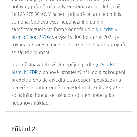
poloviny průměrné mzdy za zdaňovací období, což
činí 23 278,50 Kč. V našem případě je tato podmínka
splněna. Celková výše nepeněžního plnění
zaměstnavatele ve formě benefitu dle
§ 6 odst. 9
písm. d) bod 2 ZDP
ve výši 14 800 Kč za rok 2025 je
rovněž u zaměstnance osvobozena od daně z příjmů
ze závislé činnosti.
U zaměstnavatele však nepůjde podle
§ 25 odst. 1
písm. h) ZDP
o daňově uznatelný náklad a zakoupení
předplatného do divadla a zakoupení poukázek na
masáže je nutno zaměstnavatelem hradit z FKSP, ze
sociálního fondu, ze zisku po zdanění nebo jako
nedaňový náklad.
Příklad 2