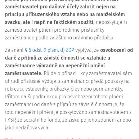
zaměstnavatel pro daňové účely založit nejen na
principu příbuzenského vztahu nebo na manželském
svazku, ale i např. na faktickém soužití,
neposkytuje-li
zaměstnavatel plnění pro rodinné příslušníky
zaměstnance podle zvláštního právního předpisu.
Ze znění
§ 6 odst. 9 písm. d) ZDP
vyplývá, že
osvobození od
daně z příjmů ze závislé činnosti se vztahuje u
zaměstnance výhradně na nepeněžní plnění
zaměstnavatele.
Půjde o případ,
kdy zaměstnavatel sám
uhradí příslušné výdaje a zaměstnanci předá poukazy na
rekreaci, vstupenky, průkazky, čipy nebo permanentky.
Přitom další podmínkou pro osvobození tohoto plnění
zaměstnanci od daně z příjmů ze závislé činnosti je, že
toto nepeněžní plnění je poskytováno zaměstnavatelem z
FKSP, ze sociálního fondu, ze zisku po jeho zdanění anebo
jako nedaňový výdaj.