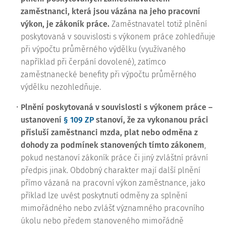
zaměstnanci, která jsou vázána na jeho pracovní
výkon, je zákoník práce.
Zaměstnavatel totiž plnění
poskytovaná v souvislosti s výkonem práce zohledňuje
při výpočtu průměrného výdělku (využívaného
například při čerpání dovolené), zatímco
zaměstnanecké benefity při výpočtu průměrného
výdělku nezohledňuje.
Plnění poskytovaná v souvislosti s výkonem práce –
ustanovení
§ 109 ZP
stanoví, že za vykonanou práci
přísluší zaměstnanci mzda, plat nebo odměna z
dohody za podmínek stanovených tímto zákonem
,
pokud nestanoví zákoník práce či jiný zvláštní právní
předpis jinak. Obdobný charakter mají další plnění
přímo vázaná na pracovní výkon zaměstnance, jako
příklad lze uvést poskytnutí odměny za splnění
mimořádného nebo zvlášť významného pracovního
úkolu nebo předem stanoveného mimořádně