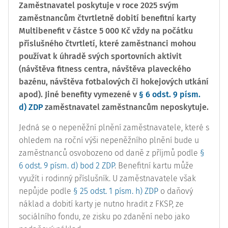
Zaměstnavatel poskytuje v roce 2025 svým
zaměstnancům čtvrtletně dobití benefitní karty
Multibenefit v částce 5 000 Kč vždy na počátku
příslušného čtvrtletí, které zaměstnanci mohou
používat k úhradě svých sportovních aktivit
(návštěva fitness centra, návštěva plaveckého
bazénu, návštěva fotbalových či hokejových utkání
apod). Jiné benefity vymezené v
§ 6 odst. 9 písm.
d) ZDP
zaměstnavatel zaměstnancům neposkytuje.
Jedná se o nepeněžní plnění zaměstnavatele, které s
ohledem na roční výši nepeněžního plnění bude u
zaměstnanců osvobozeno od daně z příjmů podle
§
6 odst. 9 písm. d) bod 2 ZDP
. Benefitní kartu může
využít i rodinný příslušník. U zaměstnavatele však
nepůjde podle
§ 25 odst. 1 písm. h) ZDP
o daňový
náklad a dobití karty je nutno hradit z FKSP, ze
sociálního fondu, ze zisku po zdanění nebo jako