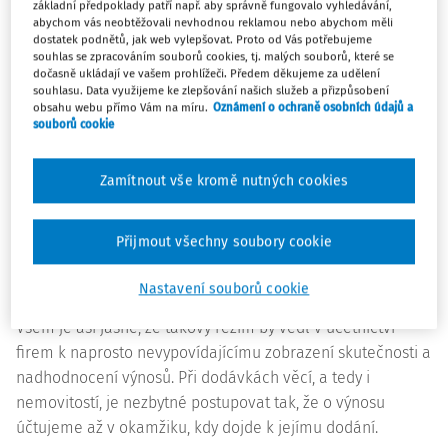
základní předpoklady patří např. aby správně fungovalo vyhledávání,
výnosu) již k okamžiku uzavření smlouvy – tedy v našem
abychom vás neobtěžovali nevhodnou reklamou nebo abychom měli
případě dne 10. 12. 2017. Významná část účetních jednotek
dostatek podnětů, jak web vylepšovat. Proto od Vás potřebujeme
souhlas se zpracováním souborů cookies, tj. malých souborů, které se
dokonce výnos předepíše k okamžiku uzavření kupní
dočasně ukládají ve vašem prohlížeči. Předem děkujeme za udělení
smlouvy (zachycení pohledávky a výnosu), o vyřazení
souhlasu. Data využijeme ke zlepšování našich služeb a přizpůsobení
obsahu webu přímo Vám na míru.
Oznámení o ochraně osobních údajů a
pozemku z účetnictví (a nákladu) účtuje ve vazbě na
souborů cookie
podání návrhu na vklad do katastru nemovitostí (2. 1.
2018). Nerespektují tak akruální princip účetnictví.
Zamítnout vše kromě nutných cookies
Pokud bychom to chtěli přirovnat k nějaké situaci z praxe,
byl by to režim, kdy by obchodní společnost uzavřela
Přijmout všechny soubory cookie
kontrakt na dodávku strojů a k okamžiku podepsání tohoto
kontraktu zaúčtovala pohledávku a výnos (bez ohledu na
Nastavení souborů cookie
to, že příslušné stroje ještě nebyly dodány a ani vyrobeny).
Všem je asi jasné, že takový režim by vedl v účetnictví
firem k naprosto nevypovídajícímu zobrazení skutečnosti a
nadhodnocení výnosů. Při dodávkách věcí, a tedy i
nemovitostí, je nezbytné postupovat tak, že o výnosu
účtujeme až v okamžiku, kdy dojde k jejímu dodání.