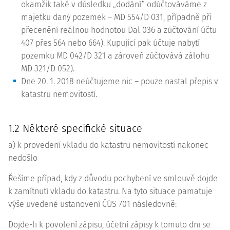
okamžik také v důsledku „dodání“ odúčtováváme z
majetku daný pozemek – MD 554/D 031, případně při
přecenění reálnou hodnotou Dal 036 a zúčtování účtu
407 přes 564 nebo 664). Kupující pak účtuje nabytí
pozemku MD 042/D 321 a zároveň zúčtovává zálohu
MD 321/D 052).
Dne 20. 1. 2018 neúčtujeme nic – pouze nastal přepis v
katastru nemovitostí.
1.2 Některé specifické situace
a) k provedení vkladu do katastru nemovitostí nakonec
nedošlo
Řešíme případ, kdy z důvodu pochybení ve smlouvě dojde
k zamítnutí vkladu do katastru. Na tyto situace pamatuje
výše uvedené ustanovení ČÚS 701 následovně:
Dojde-li k povolení zápisu, účetní zápisy k tomuto dni se