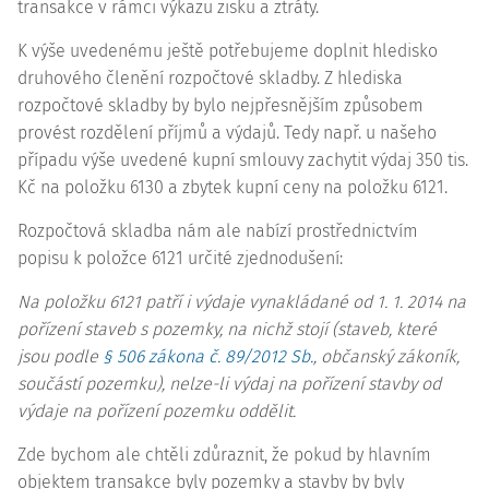
transakce v rámci výkazu zisku a ztráty.
K výše uvedenému ještě potřebujeme doplnit hledisko
druhového členění rozpočtové skladby. Z hlediska
rozpočtové skladby by bylo nejpřesnějším způsobem
provést rozdělení příjmů a výdajů. Tedy např. u našeho
případu výše uvedené kupní smlouvy zachytit výdaj 350 tis.
Kč na položku 6130 a zbytek kupní ceny na položku 6121.
Rozpočtová skladba nám ale nabízí prostřednictvím
popisu k položce 6121 určité zjednodušení:
Na položku 6121 patří i výdaje vynakládané od 1. 1. 2014 na
pořízení staveb s pozemky, na nichž stojí (staveb, které
jsou podle
§ 506 zákona č. 89/2012 Sb.
, občanský zákoník,
součástí pozemku), nelze-li výdaj na pořízení stavby od
výdaje na pořízení pozemku oddělit.
Zde bychom ale chtěli zdůraznit, že pokud by hlavním
objektem transakce byly pozemky a stavby by byly