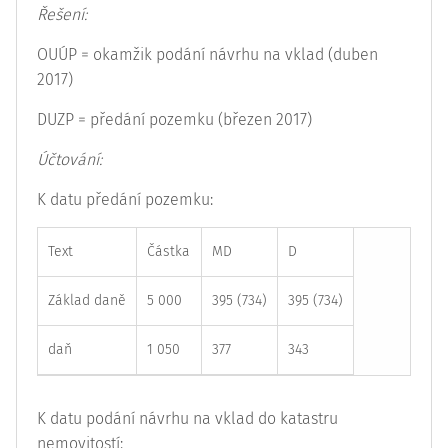
Řešení:
OUÚP = okamžik podání návrhu na vklad (duben
2017)
DUZP = předání pozemku (březen 2017)
Účtování:
K datu předání pozemku:
Text
Částka
MD
D
Základ daně
5 000
395 (734)
395 (734)
daň
1 050
377
343
K datu podání návrhu na vklad do katastru
nemovitostí: