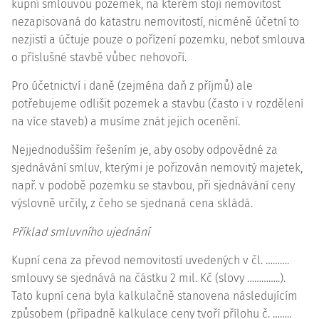
kupní smlouvou pozemek, na kterém stojí nemovitost
nezapisovaná do katastru nemovitostí, nicméně účetní to
nezjistí a účtuje pouze o pořízení pozemku, neboť smlouva
o příslušné stavbě vůbec nehovoří.
Pro účetnictví i daně (zejména daň z příjmů) ale
potřebujeme odlišit pozemek a stavbu (často i v rozdělení
na více staveb) a musíme znát jejich ocenění.
Nejjednodušším řešením je, aby osoby odpovědné za
sjednávání smluv, kterými je pořizován nemovitý majetek,
např. v podobě pozemku se stavbou, při sjednávání ceny
výslovně určily, z čeho se sjednaná cena skládá.
Příklad smluvního ujednání
Kupní cena za převod nemovitostí uvedených v čl. ……….
smlouvy se sjednává na částku 2 mil. Kč (slovy …………..).
Tato kupní cena byla kalkulačně stanovena následujícím
způsobem (případně kalkulace ceny tvoří přílohu č. ……..