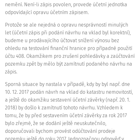
nemění. Není-li zápis povolen, provede účetní jednotka
odpovídající opravu účetním zápisem.
Protože se ale nejedná o opravu nesprávností minulých
let (účetní zápis při podání návrhu na vklad byl korektní),
budeme u prodávajícího účtovat snížení výnosu bez
ohledu na testování finanční hranice pro případné použití
účtu 408. Okamžikem pro zrušení pohledávky a zaúčtování
pozemku zpět by mělo být zamítnutí podaného návrhu na
zápis.
Sporná situace by nastala v případě, kdy by byl např. dne
10. 12. 2017 podán návrh na vklad do katastru nemovitostí,
a ještě do okamžiku sestavení účetní závěrky (např. 20. 1.
2018) by došlo k zamítnutí tohoto návrhu. Vzhledem k
tomu, že by před sestavením účetní závěrky za rok 2017
bylo zřejmé, že se dodání ještě neuskutečnilo,
doporučovali bychom provést odúčtování prodeje
pozemku ještě do roku 2017. Jednoznačnou odpověď v