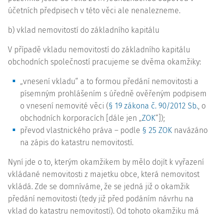
účetních předpisech v této věci ale nenalezneme.
b) vklad nemovitostí do základního kapitálu
V případě vkladu nemovitostí do základního kapitálu
obchodních společností pracujeme se dvěma okamžiky:
„vnesení vkladu“ a to formou předání nemovitosti a
písemným prohlášením s úředně ověřeným podpisem
o vnesení nemovité věci (
§ 19 zákona č. 90/2012 Sb.
, o
obchodních korporacích [dále jen „
ZOK
“]);
převod vlastnického práva – podle
§ 25 ZOK
navázáno
na zápis do katastru nemovitostí.
Nyní jde o to, kterým okamžikem by mělo dojít k vyřazení
vkládané nemovitosti z majetku obce, která nemovitost
vkládá. Zde se domníváme, že se jedná již o okamžik
předání nemovitosti (tedy již před podáním návrhu na
vklad do katastru nemovitostí). Od tohoto okamžiku má