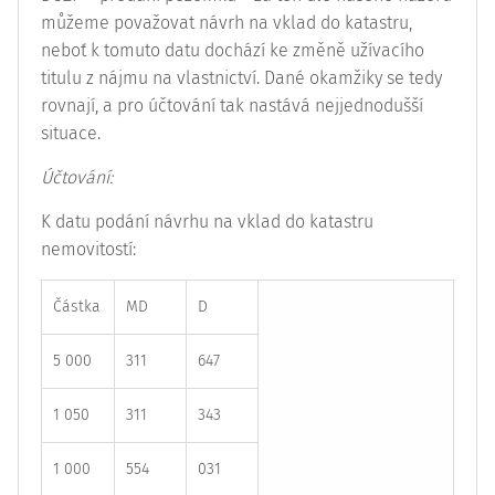
můžeme považovat návrh na vklad do katastru,
neboť k tomuto datu dochází ke změně užívacího
titulu z nájmu na vlastnictví. Dané okamžiky se tedy
rovnají, a pro účtování tak nastává nejjednodušší
situace.
Účtování:
K datu podání návrhu na vklad do katastru
nemovitostí:
Částka
MD
D
5 000
311
647
1 050
311
343
1 000
554
031