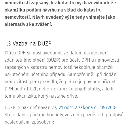
nemovitostí zapsaných v katastru vychází výhradně z
okamžiku podání návrhu na vklad do katastru
nemovitostí. Návrh uvedený výše tedy vnímejte jako
alternativu ke zvážení.
1.3 Vazba na DUZP
Plátci DPH si musí uvědomit, že datum uskutečnění
zdanitelného plnění (DUZP) pro účely DPH u nemovitostí
zapsaných v katastru nemovitostí nekopíruje okamžik
uskutečnění účetního případu. Samozřejmě i při dodání
nemovitostí platí pravidlo, že plátce je povinen přiznat
DPH buď k DUZP, nebo k okamžiku přijetí platby, a to k
tomu okamžiku, který nastane dříve.
DUZP je pak definován v
§ 21 odst. 2 zákona č. 235/2004
Sb.
, o dani z přidané hodnoty, ve znění pozdějších předpisů,
následujícím způsobem: