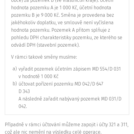
obce) za pozemek B (ve vlastnictví kraje). Účetní
hodnota pozemku A je 1 000 Kč, účetní hodnota
pozemku B je 9 000 Kč. Směna je provedena bez
jakéhokoliv doplatku, ve smlouvě není vyčíslena
hodnota pozemku. Pozemek A přitom splňuje z
pohledu DPH charakteristiky pozemku, ze kterého se
odvádí DPH (stavební pozemek).
V rámci takové směny musíme:
a)
vyřadit pozemek účetním zápisem MD 554/D 031
v hodnotě 1 000 Kč
b)
účtovat pořízení pozemku MD 042/D 647
D 343
A následně zařadit nabývaný pozemek MD 031/D
042.
Případně v rámci účtování můžeme zapojit i účty 321 a 311,
což ale nic nemění na výsledku celé operace.