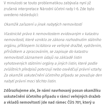
V minulosti se touto problematikou zabývala nyní již
zrušená
interpretace
Národní účetní rady I-6. Zde bylo
uvedeno následující:
Okamžik zařazení u jinak nabytých nemovitostí
Vlastnické právo k nemovitostem evidovaným v katastru
nemovitostí, které vzniklo ze zákona rozhodnutím státního
orgánu, příklepem licitátora ve veřejné dražbě, vydržením,
přírůstkem a zpracováním, se zapisuje do katastru
nemovitostí záznamem údajů na základě listin
vyhotovených státními orgány a jiných listin, které podle
zvláštních předpisů potvrzují nebo osvědčují právní vztahy.
Za okamžik uskutečnění účetního případu se považuje den
nabytí právní moci těchto listin.
Zdůrazňujeme ale, že námi navrhovaný posun okamžiku
uskutečnění účetního případu v rámci veřejných dražeb
a vkladů nemovitostí jde nad rámec ČÚS 701, který u