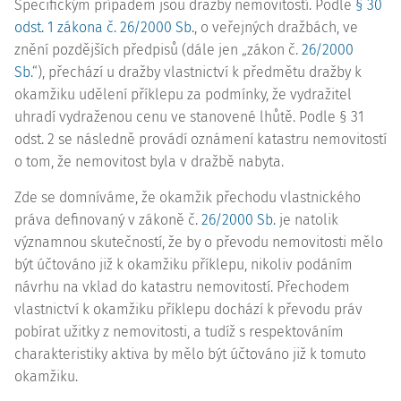
Specifickým případem jsou dražby nemovitostí. Podle
§ 30
odst. 1 zákona č. 26/2000 Sb.
, o veřejných dražbách, ve
znění pozdějších předpisů (dále jen „zákon č.
26/2000
Sb.
“), přechází u dražby vlastnictví k předmětu dražby k
okamžiku udělení příklepu za podmínky, že vydražitel
uhradí vydraženou cenu ve stanovené lhůtě. Podle § 31
odst. 2 se následně provádí oznámení katastru nemovitostí
o tom, že nemovitost byla v dražbě nabyta.
Zde se domníváme, že okamžik přechodu vlastnického
práva definovaný v zákoně č.
26/2000 Sb.
je natolik
významnou skutečností, že by o převodu nemovitosti mělo
být účtováno již k okamžiku příklepu, nikoliv podáním
návrhu na vklad do katastru nemovitostí. Přechodem
vlastnictví k okamžiku příklepu dochází k převodu práv
pobírat užitky z nemovitosti, a tudíž s respektováním
charakteristiky aktiva by mělo být účtováno již k tomuto
okamžiku.