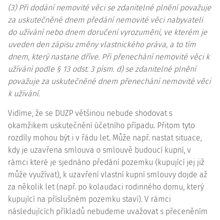
(3) Při dodání nemovité věci se zdanitelné plnění považuje
za uskutečněné dnem předání nemovité věci nabyvateli
do užívání nebo dnem doručení vyrozumění, ve kterém je
uveden den zápisu změny vlastnického práva, a to tím
dnem, který nastane dříve. Při přenechání nemovité věci k
užívání podle § 13 odst. 3 písm. d) se zdanitelné plnění
považuje za uskutečněné dnem přenechání nemovité věci
k užívání.
Vidíme, že se DUZP většinou nebude shodovat s
okamžikem uskutečnění účetního případu. Přitom tyto
rozdíly mohou být i v řádu let. Může např. nastat situace,
kdy je uzavřena smlouva o smlouvě budoucí kupní, v
rámci které je sjednáno předání pozemku (kupující jej již
může využívat), k uzavření vlastní kupní smlouvy dojde až
za několik let (např. po kolaudaci rodinného domu, který
kupující na příslušném pozemku staví). V rámci
následujících příkladů nebudeme uvažovat s přeceněním