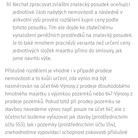
b)
Nechat zpracovat zvláštní znalecký posudek oceňující
jednotlivé části nabytých nemovitostí a následně v
alikvotní výši provést rozdělení kupní ceny podle
tohoto posudku. Tím ale dojde ke zbytečnému
vynaložení peněžních prostředků na znalecký posudek.
Je to také mnohem pracnější varianta než určení ceny
jednotlivých složek majetku přímo do smlouvy, jak
jsme navrhli výše.
Příslušné rozdělení je vhodné i v případě prodeje
nemovitosti a to kvůli určení, zda výnos má být
nasměrován na účet 646-Výnosy z prodeje dlouhodobého
hmotného majetku s výjimkou pozemků nebo 647-Výnosy z
prodeje pozemků. Pokud totiž při prodeji pozemku se
stavbou navedeme výnos např. pouze na účet 647, ale z
účetnictví budeme vyřazovat jak stavby (prostřednictvím
účtu 553), tak i pozemky (prostřednictvím účtu 554),
znehodnotíme vypovídací schopnost ziskovosti příslušné