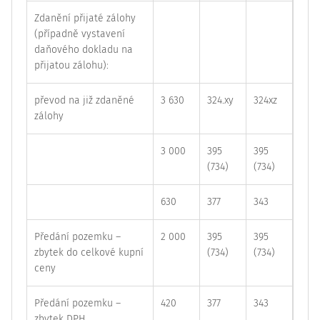
Zdanění přijaté zálohy
(případně vystavení
daňového dokladu na
přijatou zálohu):
převod na již zdaněné
3 630
324.xy
324xz
zálohy
3 000
395
395
(734)
(734)
630
377
343
Předání pozemku –
2 000
395
395
zbytek do celkové kupní
(734)
(734)
ceny
Předání pozemku –
420
377
343
zbytek DPH