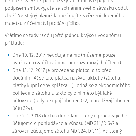
nemůže být vznik pohledávky v účetnictví spojen s
podpisem smlouvy, ale se splněním svého závazku dodat
zboží. Ve stejný okamžik musí dojít k vyřazení dodaného
majetku z účetnictví prodávajícího.
Vrátíme se tedy raději ještě jednou k výše uvedenému
příkladu:
Dne 10. 12. 2017 neúčtujeme nic (můžeme pouze
uvažovat o zaúčtování na podrozvahových účtech).
Dne 15. 12. 2017 je provedena platba, a to před
dodáním. Ať se tato platba nazývá jakkoliv (záloha,
platby kupní ceny, splátka …), jedná se z ekonomického
pohledu o zálohu a takto by o ní mělo být také
účtováno (tedy u kupujícího na 052, u prodávajícího na
účtu 324).
Dne 2. 1. 2018 dochází k dodání – tedy u prodávajícího
účtujeme o pohledávce a výnosu (MD 311/D 647 a
zároveň zúčtujeme zálohu MD 324/D 311). Ve stejný