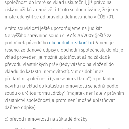
společnost, do které se vklad uskutečnil, již právo na
získání užitků z dané věci. Proto se domníváme, že je na
místě odchýlit se od pravidla definovaného v ČÚS 701.
V této souvislosti ještě upozorňujeme na
judikát
Nejvyššího správního soudu č.
9 Afs 70/2009
(ještě za
podmínek původního
obchodního zákoníku
). V něm je
řešeno, že daňové odpisy u obchodní společnosti, do níž je
vklad proveden, je možné uplatňovat až na základě
převodu vlastnických práv (tedy vázáno na vložení do
vkladu do katastru nemovitostí). V mezidobí mezi
předáním společnosti („vnesením vkladu“) a podáním
návrhu na vklad do katastru nemovitostí se jedná podle
soudu o určitou formu „držby“ (majetek není ale v právním
vlastnictví společnosti, a proto není možné uplatňovat
daňové odpisy).
c) převod nemovitostí na základě dražby