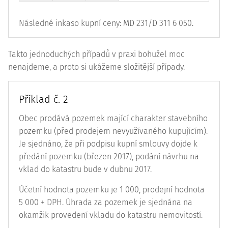
Následné inkaso kupní ceny: MD 231/D 311 6 050.
Takto jednoduchých případů v praxi bohužel moc
nenajdeme, a proto si ukážeme složitější případy.
Příklad č. 2
Obec prodává pozemek mající charakter stavebního
pozemku (před prodejem nevyužívaného kupujícím).
Je sjednáno, že při podpisu kupní smlouvy dojde k
předání pozemku (březen 2017), podání návrhu na
vklad do katastru bude v dubnu 2017.
Účetní hodnota pozemku je 1 000, prodejní hodnota
5 000 + DPH. Úhrada za pozemek je sjednána na
okamžik provedení vkladu do katastru nemovitostí.