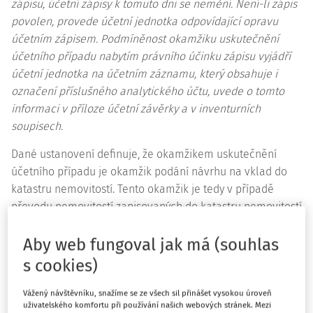
zápisu, účetní zápisy k tomuto dni se nemění. Není-li zápis
povolen, provede účetní jednotka odpovídající opravu
účetním zápisem. Podmíněnost okamžiku uskutečnění
účetního případu nabytím právního účinku zápisu vyjádří
účetní jednotka na účetním záznamu, který obsahuje i
označení příslušného analytického účtu, uvede o tomto
informaci v příloze účetní závěrky a v inventurních
soupisech.
Dané ustanovení definuje, že okamžikem uskutečnění
účetního případu je okamžik podání návrhu na vklad do
katastru nemovitostí. Tento okamžik je tedy v případě
převodu nemovitostí zapisovaných do katastru nemovitostí
okamžikem dodání (pro potřeby účetnictví). Ve vztahu k
této skutečnosti účtujeme o pohledávce a výnosu z
Aby web fungoval jak má (souhlas
prodeje pozemků a proti tomu o nákladu z vyřazení
s cookies)
pozemku (pro oba případy se tedy jedná o 2. 1. 2018).
Vážený návštěvníku, snažíme se ze všech sil přinášet vysokou úroveň
V praxi se setkáváme s případy účtování o pohledávce (a
uživatelského komfortu při používání našich webových stránek. Mezi