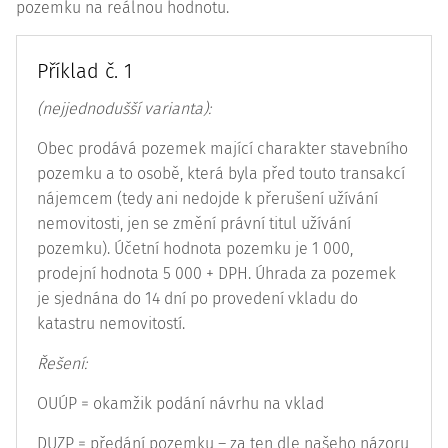
pozemku na reálnou hodnotu.
Příklad č. 1
(nejjednodušší varianta):
Obec prodává pozemek mající charakter stavebního
pozemku a to osobě, která byla před touto transakcí
nájemcem (tedy ani nedojde k přerušení užívání
nemovitosti, jen se změní právní titul užívání
pozemku). Účetní hodnota pozemku je 1 000,
prodejní hodnota 5 000 + DPH. Úhrada za pozemek
je sjednána do 14 dní po provedení vkladu do
katastru nemovitostí.
Řešení:
OUÚP = okamžik podání návrhu na vklad
DUZP = předání pozemku – za ten dle našeho názoru