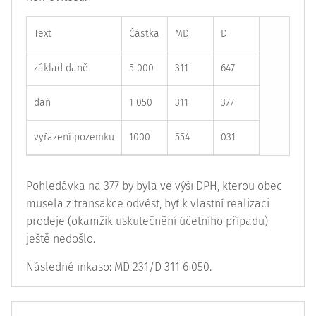
Text
Částka
MD
D
základ daně
5 000
311
647
daň
1 050
311
377
vyřazení pozemku
1000
554
031
Pohledávka na 377 by byla ve výši DPH, kterou obec
musela z transakce odvést, byť k vlastní realizaci
prodeje (okamžik uskutečnění účetního případu)
ještě nedošlo.
Následné inkaso: MD 231/D 311 6 050.