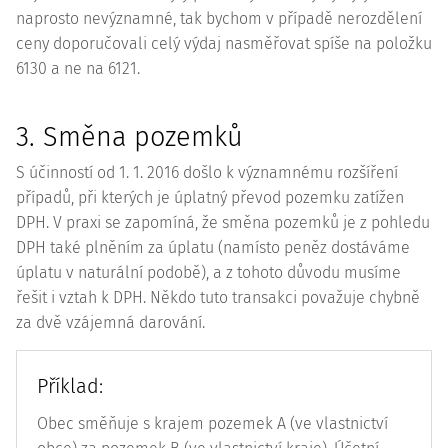
naprosto nevýznamné, tak bychom v případě nerozdělení
ceny doporučovali celý výdaj nasměřovat spíše na položku
6130 a ne na 6121.
3. Směna pozemků
S účinností od 1. 1. 2016 došlo k významnému rozšíření
případů, při kterých je úplatný převod pozemku zatížen
DPH. V praxi se zapomíná, že směna pozemků je z pohledu
DPH také plněním za úplatu (namísto peněz dostáváme
úplatu v naturální podobě), a z tohoto důvodu musíme
řešit i vztah k DPH. Někdo tuto transakci považuje chybně
za dvě vzájemná darování.
Příklad:
Obec směňuje s krajem pozemek A (ve vlastnictví