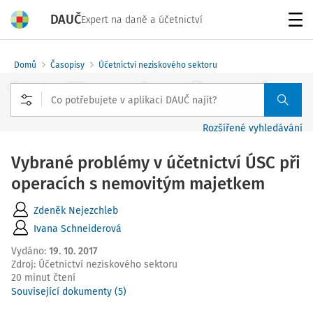
DAUČ
Expert na daně a účetnictví
Menu
Domů
Časopisy
Účetnictví neziskového sektoru
Rozšířené vyhledávání
Vybrané problémy v účetnictví ÚSC při
operacích s nemovitým majetkem
Zdeněk Nejezchleb
Ivana Schneiderová
Vydáno
:
19. 10. 2017
Zdroj
:
Účetnictví neziskového sektoru
20 minut čtení
Související dokumenty (5)