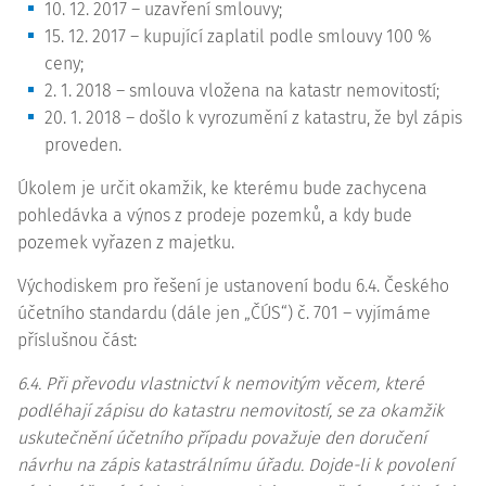
10. 12. 2017 – uzavření smlouvy;
15. 12. 2017 – kupující zaplatil podle smlouvy 100 %
ceny;
2. 1. 2018 – smlouva vložena na katastr nemovitostí;
20. 1. 2018 – došlo k vyrozumění z katastru, že byl zápis
proveden.
Úkolem je určit okamžik, ke kterému bude zachycena
pohledávka a výnos z prodeje pozemků, a kdy bude
pozemek vyřazen z majetku.
Východiskem pro řešení je ustanovení bodu 6.4. Českého
účetního standardu (dále jen „ČÚS“) č. 701 – vyjímáme
příslušnou část:
6.4. Při převodu vlastnictví k nemovitým věcem, které
podléhají zápisu do katastru nemovitostí, se za okamžik
uskutečnění účetního případu považuje den doručení
návrhu na zápis katastrálnímu úřadu. Dojde-li k povolení