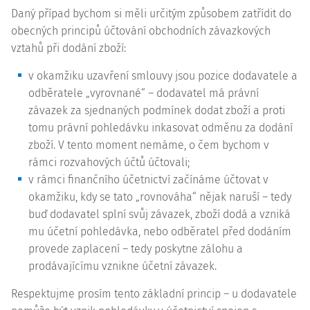
Daný případ bychom si měli určitým způsobem zatřídit do
obecných principů účtování obchodních závazkových
vztahů při dodání zboží:
v okamžiku uzavření smlouvy jsou pozice dodavatele a
odběratele „vyrovnané“ – dodavatel má právní
závazek za sjednaných podmínek dodat zboží a proti
tomu právní pohledávku inkasovat odměnu za dodání
zboží. V tento moment nemáme, o čem bychom v
rámci rozvahových účtů účtovali;
v rámci finančního účetnictví začínáme účtovat v
okamžiku, kdy se tato „rovnováha“ nějak naruší – tedy
buď dodavatel splní svůj závazek, zboží dodá a vzniká
mu účetní pohledávka, nebo odběratel před dodáním
provede zaplacení – tedy poskytne zálohu a
prodávajícímu vznikne účetní závazek.
Respektujme prosím tento základní princip – u dodavatele