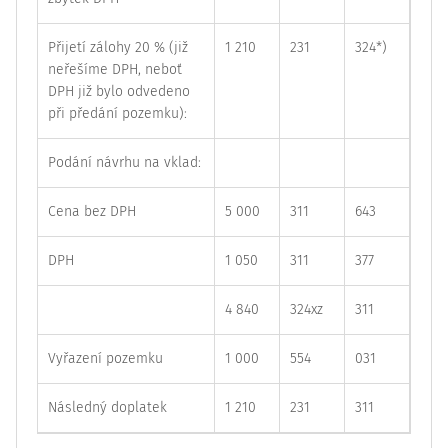
Přijetí zálohy 20 % (již
1 210
231
324*)
neřešíme DPH, neboť
DPH již bylo odvedeno
při předání pozemku):
Podání návrhu na vklad:
Cena bez DPH
5 000
311
643
DPH
1 050
311
377
4 840
324xz
311
Vyřazení pozemku
1 000
554
031
Následný doplatek
1 210
231
311