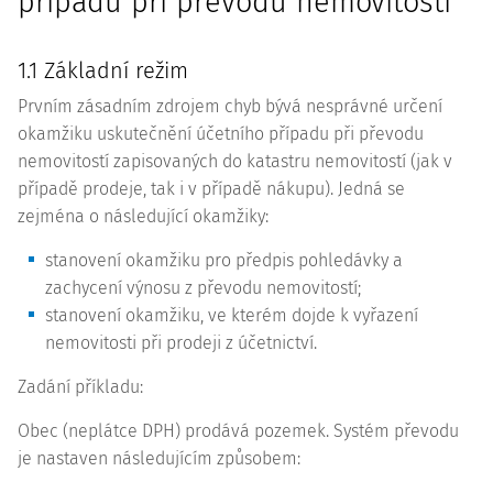
případu při převodu nemovitostí
1.1 Základní režim
Prvním zásadním zdrojem chyb bývá nesprávné určení
okamžiku uskutečnění účetního případu při převodu
nemovitostí zapisovaných do katastru nemovitostí (jak v
případě prodeje, tak i v případě nákupu). Jedná se
zejména o následující okamžiky:
stanovení okamžiku pro předpis pohledávky a
zachycení výnosu z převodu nemovitostí;
stanovení okamžiku, ve kterém dojde k vyřazení
nemovitosti při prodeji z účetnictví.
Zadání příkladu:
Obec (neplátce DPH) prodává pozemek. Systém převodu
je nastaven následujícím způsobem: