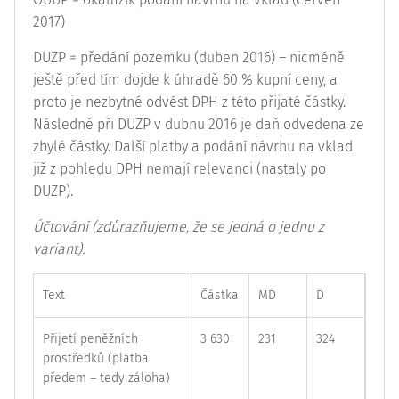
2017)
DUZP = předání pozemku (duben 2016) – nicméně
ještě před tím dojde k úhradě 60 % kupní ceny, a
proto je nezbytné odvést DPH z této přijaté částky.
Následně při DUZP v dubnu 2016 je daň odvedena ze
zbylé částky. Další platby a podání návrhu na vklad
již z pohledu DPH nemají relevanci (nastaly po
DUZP).
Účtování (zdůrazňujeme, že se jedná o jednu z
variant):
Text
Částka
MD
D
Přijetí peněžních
3 630
231
324
prostředků (platba
předem – tedy záloha)