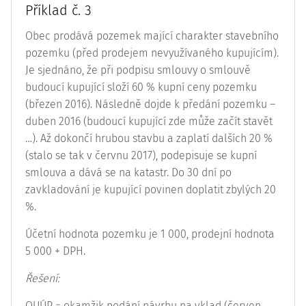
Příklad č. 3
Obec prodává pozemek mající charakter stavebního
pozemku (před prodejem nevyužívaného kupujícím).
Je sjednáno, že při podpisu smlouvy o smlouvě
budoucí kupující složí 60 % kupní ceny pozemku
(březen 2016). Následně dojde k předání pozemku –
duben 2016 (budoucí kupující zde může začít stavět
…). Až dokončí hrubou stavbu a zaplatí dalších 20 %
(stalo se tak v červnu 2017), podepisuje se kupní
smlouva a dává se na katastr. Do 30 dní po
zavkladování je kupující povinen doplatit zbylých 20
%.
Účetní hodnota pozemku je 1 000, prodejní hodnota
5 000 + DPH.
Řešení:
OUÚP = okamžik podání návrhu na vklad (červen