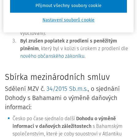
vody v domě.
Přijmout všechny soubory cookie
2.
Ze 100 Kč na 50 Kč denně se snižuje pokuta za
nesplnění nepeněžité povinnosti
(např. za
Nastavení souborů cookie
neoznámení změny počtu osob nebo za nedoručení
vyúčtování).
3.
Byl zrušen poplatek z prodlení s peněžitým
plněním
, který byl v kolizi s úrokem z prodlení dle
nového občanského zákoníku
.
Sbírka mezinárodních smluv
Sdělení MZV č.
34/2015 Sb.m.s.
, o sjednání
Dohody s Bahamami o výměně daňových
informací:
Česko po čase sjednalo další
Dohodu o výměně
informací v daňových záležitostech
s Bahamským
společenstvím, které je coby souostroví v Atlantiku