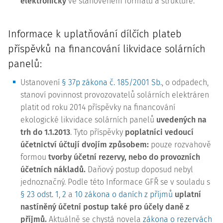
elektronicky
ve stanoveném formátu a struktuře.
Informace k uplatňování dílčích plateb
příspěvků na financování likvidace solárních
panelů:
Ustanovení
§ 37p zákona č. 185/2001 Sb.
, o odpadech,
stanoví povinnost provozovatelů solárních elektráren
platit od roku 2014 příspěvky na financování
ekologické likvidace solárních panelů
uvedených na
trh do 1.1.2013
. Tyto příspěvky
poplatníci vedoucí
účetnictví účtují dvojím způsobem:
pouze rozvahově
formou
tvorby účetní rezervy, nebo do provozních
účetních nákladů.
Daňový postup doposud nebyl
jednoznačný. Podle této Informace GFŘ se v souladu s
§ 23 odst. 1
,
2
a
10 zákona o daních z příjmů
uplatní
nastíněný účetní postup také pro účely daně z
příjmů.
Aktuálně se chystá novela
zákona o rezervách