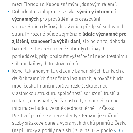
mezi Floridou a Kubou známým „daňovým rájem“.
Dohodnutá spolupráce se týká
výměny informací
významných
pro provádění a prosazování
vnitrostátních daňových právních předpisů smluvních
stran. Přirozeně půjde zejména o
údaje významné pro
zjištění, stanovení a výběr daní
, ale nejen to, dohoda
by měla zabezpečit rovněž úhrady daňových
pohledávek, příp. posloužit vyšetřování nebo trestnímu
stíhání daňových trestných činů.
Končí tak anonymita vkladů v bahamských bankách a
dalších tamních finančních institucích, a rovněž bude
moci česká finanční správa rozkrýt skutečnou
vlastnickou strukturu společností, sdružení, trustů a
nadací. Je nasnadě, že žádosti o tyto daňově cenné
informace budou vesměs jednosměrné - z Česka.
Pozitivní pro české nerezidenty z Baham je snížení
sazby srážkové daně z vybraných druhů příjmů z Česka
(např. úroky a podíly na zisku) z 35 na 15% podle
§ 36