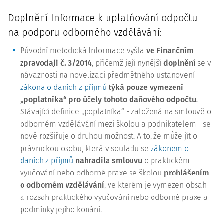
Doplnění Informace k uplatňování odpočtu
na podporu odborného vzdělávání:
Původní metodická Informace vyšla
ve Finančním
zpravodaji č. 3/2014
, přičemž její nynější
doplnění
se v
návaznosti na novelizaci předmětného ustanovení
zákona o daních z příjmů
týká pouze vymezení
„poplatníka“ pro účely tohoto daňového odpočtu.
Stávající definice „poplatníka“ - založená na smlouvě o
odborném vzdělávání mezi školou a podnikatelem - se
nově rozšiřuje o druhou možnost. A to, že může jít o
právnickou osobu, která v souladu se
zákonem o
daních z příjmů
nahradila smlouvu
o praktickém
vyučování nebo odborné praxe se školou
prohlášením
o odborném vzdělávání
, ve kterém je vymezen obsah
a rozsah praktického vyučování nebo odborné praxe a
podmínky jejího konání.