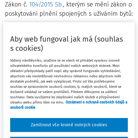
Zákon č.
104/2015 Sb.
, kterým se mění zákon o
poskytování plnění spojených s užíváním bytů:
S účinností
od 1.1.2016
novelizuje zejména tzv.
zákon o
službách, neboli zákon č. 67/2013 Sb.
, kterým se
Aby web fungoval jak má (souhlas
upravují některé otázky související s poskytováním
s cookies)
plnění spojených s užíváním bytů a nebytových
prostorů v domě s byty, a v návaznosti na to drobně
Vážený návštěvníku, snažíme se ze všech sil přinášet vysokou úroveň
také
energetický zákon č. 458/2000 Sb.
uživatelského komfortu při používání našich webových stránek. Mezi
Zákon o službách
řeší rozúčtování cen a úhrad služeb
základní předpoklady patří např. aby správně fungovalo vyhledávání,
abychom vás neobtěžovali nevhodnou reklamou nebo abychom měli
spojených s užíváním bytů a nebytových prostorů v
dostatek podnětů, jak web vylepšovat. Proto od Vás potřebujeme
domech s byty
, a to jak v nájmu, tak ve vlastnictví.
souhlas se zpracováním souborů cookies, tj. malých souborů, které se
dočasně ukládají ve vašem prohlížeči. Předem děkujeme za udělení
Jeho existenci si vyžádal
nový občanský zákoník
a
souhlasu. Data využijeme ke zlepšování našich služeb a přizpůsobení
upravuje rovněž zálohování, paušální platby i sankce
obsahu webu přímo Vám na míru.
Oznámení o ochraně osobních údajů a
souborů cookie
za porušení povinností.
Došlo ke třem změnám:
Zamítnout vše kromě nutných cookies
1.
Podrobně se
řeší situace, kdy nedojde k ujednání
o rozúčtování nákladů
na dodávku tepla a teplé