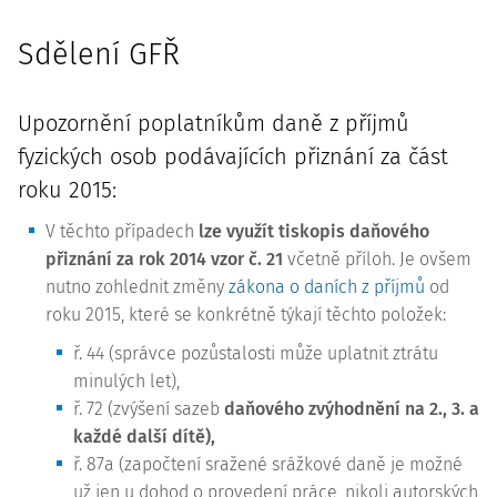
Sdělení GFŘ
Upozornění poplatníkům daně z příjmů
fyzických osob podávajících přiznání za část
roku 2015:
V těchto případech
lze využít tiskopis daňového
přiznání za rok 2014 vzor č. 21
včetně příloh. Je ovšem
nutno zohlednit změny
zákona o daních z příjmů
od
roku 2015, které se konkrétně týkají těchto položek:
ř. 44 (správce pozůstalosti může uplatnit ztrátu
minulých let),
ř. 72 (zvýšení sazeb
daňového zvýhodnění na 2., 3. a
každé další dítě),
ř. 87a (započtení sražené srážkové daně je možné
už jen u dohod o provedení práce, nikoli autorských