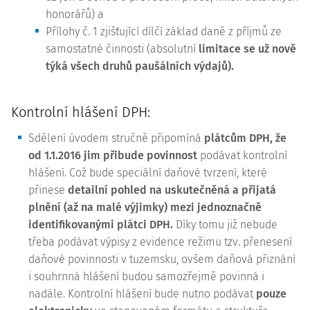
honorářů) a
Přílohy č. 1 zjišťující dílčí základ daně z příjmů ze
samostatné činnosti (absolutní
limitace se už nově
týká všech druhů paušálních výdajů).
Kontrolní hlášení DPH:
Sdělení úvodem stručně připomíná
plátcům DPH, že
od 1.1.2016 jim přibude povinnost
podávat kontrolní
hlášení. Což bude speciální daňové tvrzení, které
přinese
detailní pohled na uskutečněná a přijatá
plnění (až na malé výjimky) mezi jednoznačně
identifikovanými plátci DPH.
Díky tomu již nebude
třeba podávat výpisy z evidence režimu tzv. přenesení
daňové povinnosti v tuzemsku, ovšem daňová přiznání
i souhrnná hlášení budou samozřejmě povinná i
nadále. Kontrolní hlášení bude nutno podávat
pouze