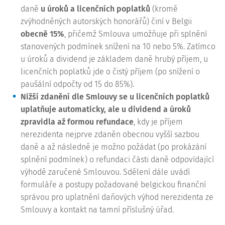
daně
u úroků a licenčních poplatků
(kromě
zvýhodněných autorských honorářů) činí v Belgii
obecně 15%
, přičemž Smlouva umožňuje při splnění
stanovených podmínek snížení na 10 nebo 5%. Zatímco
u úroků a dividend je základem daně hrubý příjem, u
licenčních poplatků jde o čistý příjem (po snížení o
paušální odpočty od 15 do 85%).
Nižší zdanění dle Smlouvy se u licenčních poplatků
uplatňuje automaticky, ale u dividend a úroků
zpravidla až formou refundace
, kdy je příjem
nerezidenta nejprve zdaněn obecnou vyšší sazbou
daně a až následně je možno požádat (po prokázání
splnění podmínek) o refundaci části daně odpovídající
výhodě zaručené Smlouvou. Sdělení dále uvádí
formuláře a postupy požadované belgickou finanční
správou pro uplatnění daňových výhod nerezidenta ze
Smlouvy a kontakt na tamní příslušný úřad.