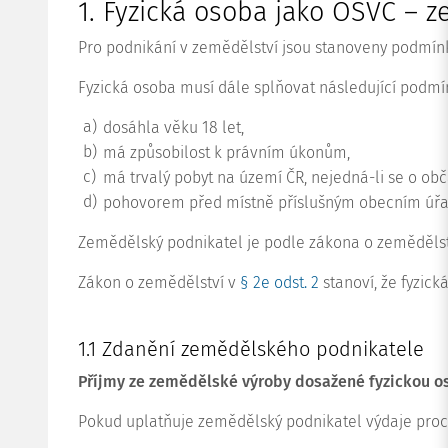
1. Fyzická osoba jako OSVČ – 
Pro podnikání v zemědělství jsou stanoveny podmín
Fyzická osoba musí dále splňovat následující podmí
a)
dosáhla věku 18 let,
b)
má způsobilost k právním úkonům,
c)
má trvalý pobyt na území ČR, nejedná-li se o ob
d)
pohovorem před místně příslušným obecním úřade
Zemědělský podnikatel je podle zákona o zemědělstv
Zákon o zemědělství v
§ 2e odst. 2
stanoví, že fyzic
1.1 Zdanění zemědělského podnikatele
Příjmy ze zemědělské výroby dosažené fyzickou 
Pokud uplatňuje zemědělský podnikatel výdaje proce