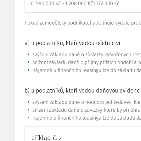
(1 580 000 Kč - 1 208 000 Kč) 372 000 Kč.
Pokud zemědělský podnikatel uplatňuje výdaje prok
a) u poplatníků, kteří vedou účetnictví
zvýšení základu daně o zůstatky vytvořených re
snížení základu daně o příjmy příštích období a n
nájemné u finančního leasingu lze do základu da
b) u poplatníků, kteří vedou daňovou evidenci
zvýšení základu daně o hodnotu pohledávek, kte
snížení základu daně o závazky, které by při úhra
nájemné u finančního leasingu lze do základu da
příklad č. 2