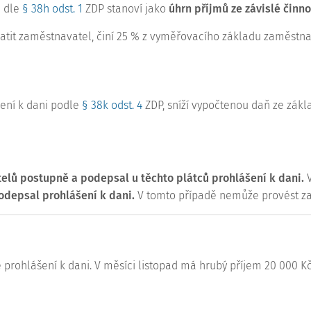
e dle
§ 38h odst. 1
ZDP stanoví jako
úhrn příjmů ze závislé činno
platit zaměstnavatel, činí 25 % z vyměřovacího základu zaměstn
šení k dani podle
§ 38k odst. 4
ZDP, sníží vypočtenou daň ze zákl
lů postupně a podepsal u těchto plátců prohlášení k dani.
V
depsal prohlášení k dani.
V tomto případě nemůže provést za
prohlášení k dani. V měsíci listopad má hrubý příjem 20 000 K