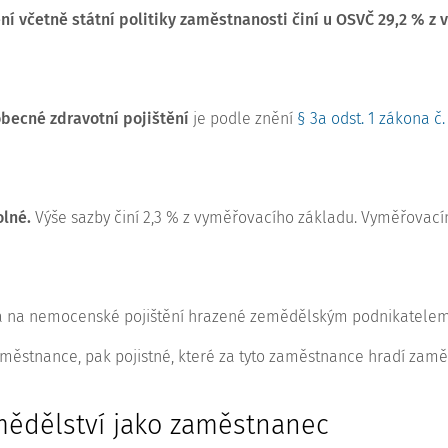
í včetně státní politiky zaměstnanosti činí u OSVČ 29,2 % z
becné zdravotní pojištění
je podle znění
§ 3a odst. 1 zákona č.
olné.
Výše sazby činí 2,3 % z vyměřovacího základu. Vyměřovac
tění a na nemocenské pojištění hrazené zemědělským podnikatel
ěstnance, pak pojistné, které za tyto zaměstnance hradí zaměs
emědělství jako zaměstnanec