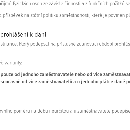
říjmů fyzických osob ze závislé činnosti a z funkčních požitků s
 příspěvek na státní politiku zaměstnanosti, které je povinen 
 prohlášení k dani
stnance, který podepsal na příslušné zdaňovací období prohlá
ě varianty:
pouze od jednoho zaměstnavatele nebo od více zaměstnavate
současně od více zaměstnavatelů a u jednoho plátce daně po
covního poměru na dobu neurčitou a u zaměstnavatele podepíše 