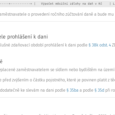
-----+-----------+ |   Výpočet měsíční zálohy na daň v Kč    | L
městnavatele o provedení ročního zúčtování daně a bude mu od
le prohlášení k dani
slušné zdaňovací období prohlášení k dani podle
§ 38k odst. 4
ZD
ně
yplacené zaměstnavatelem se sídlem nebo bydlištěm na území 
řed zvýšením o částku pojistného, které je povinen platit z t
 dodatečně ke slevám na dani podle
§ 35ba
a podle
§ 35d
při r