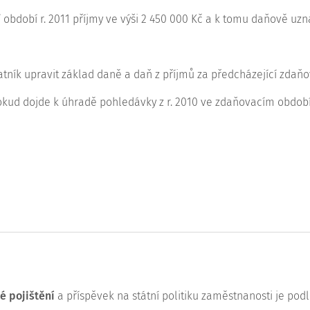
bdobí r. 2011 příjmy ve výši 2 450 000 Kč a k tomu daňově uznat
latník upravit základ daně a daň z příjmů za předcházející zd
okud dojde k úhradě pohledávky z r. 2010 ve zdaňovacím období r.
é pojištění
a příspěvek na státní politiku zaměstnanosti je pod