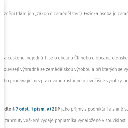
ném znění (dále jen „zákon o zemědělství“). Fyzická osoba je 
ka českého, nejedná-li se o občana ČR nebo o občana členskéh
souvisejí výhradně se zemědělskou výrobou a při kterých se vy
, anebo prodávající nezpracované rostlinné a živočišné výrobky
 podle
§ 7 odst. 1 písm. a)
ZDP
jako příjmy z podnikání a z jiné
 zahrnuty veškeré výdaje poplatníka vynaložené v souvislosti 