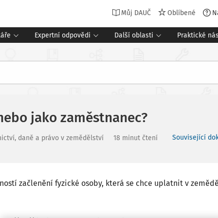
Můj DAUČ
Oblíbené
N
táře
Expertní odpovědi
Další oblasti
Praktické nás
 nebo jako zaměstnanec?
Související do
ictví, daně a právo v zemědělství
18 minut čtení
ostí začlenění fyzické osoby, která se chce uplatnit v zeměd