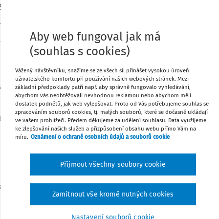
zemědělský podnikatel
ky v
§ 2e až § 2h zákona č. 252/1997 Sb.
, o zemědělství, v plat
Aby web fungoval jak má
nky:
(souhlas s cookies)
Vážený návštěvníku, snažíme se ze všech sil přinášet vysokou úroveň
uživatelského komfortu při používání našich webových stránek. Mezi
čana ČR nebo o občana členského státu EU,
základní předpoklady patří např. aby správně fungovalo vyhledávání,
abychom vás neobtěžovali nevhodnou reklamou nebo abychom měli
m obce s rozšířenou působností prokáže základní znalost jazy
dostatek podnětů, jak web vylepšovat. Proto od Vás potřebujeme souhlas se
zpracováním souborů cookies, tj. malých souborů, které se dočasně ukládají
í oprávněn rovněž poskytovat práce, výkony nebo služby, které 
ve vašem prohlížeči. Předem děkujeme za udělení souhlasu. Data využijeme
ke zlepšování našich služeb a přizpůsobení obsahu webu přímo Vám na
ká osoba provozující drobné pěstitelské a chovatelské činnosti
míru.
Oznámení o ochraně osobních údajů a souborů cookie
Přijmout všechny soubory cookie
osobou, která je zemědělským podnikatelem, jsou zdaňovány
Zamítnout vše kromě nutných cookies
ntem z příjmů, jsou ve výdajích uplatněných procentem z příjmů
Nastavení souborů cookie