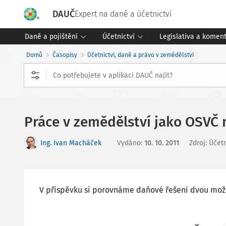
DAUČ
Expert na daně a účetnictví
Daně a pojištění
Účetnictví
Legislativa a komen
Domů
Časopisy
Účetnictví, daně a právo v zemědělství
Práce v zemědělství jako OSVČ
Ing. Ivan Macháček
Vydáno
:
10. 10. 2011
Zdroj
:
Účetn
V příspěvku si porovnáme daňové řešení dvou možn