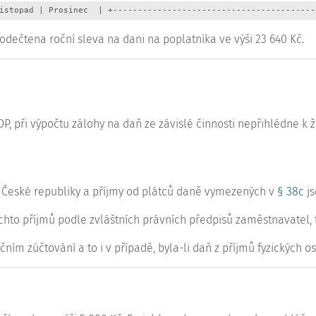
istopad | Prosinec  | +-----------------------------------------
ečtena roční sleva na dani na poplatníka ve výši 23 640 Kč.
P, při výpočtu zálohy na daň ze závislé činnosti nepřihlédne k
České republiky a příjmy od plátců daně vymezených v
§ 38c
js
ěchto příjmů podle zvláštních právních předpisů zaměstnavatel,
očním zúčtování a to i v případě, byla-li daň z příjmů fyzických