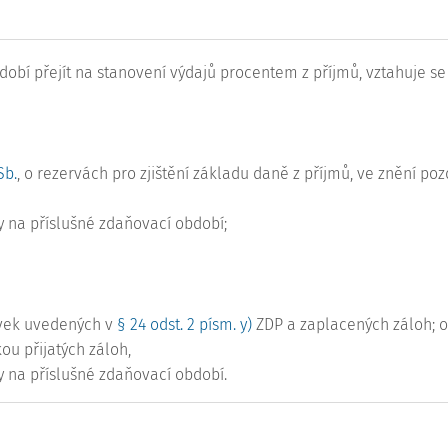
bí přejít na stanovení výdajů procentem z příjmů, vztahuje s
Sb.
, o rezervách pro zjištění základu daně z příjmů, ve znění poz
 na příslušné zdaňovací období;
ávek uvedených v
§ 24 odst. 2 písm. y)
ZDP a zaplacených záloh; o
ou přijatých záloh,
 na příslušné zdaňovací období.