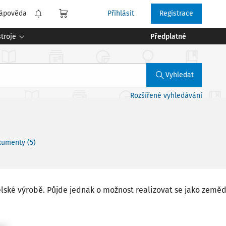
ápověda
Přihlásit
Registrace
troje
Předplatné
Vyhledat
Rozšířené vyhledávání
kumenty (5)
ělské výrobě. Půjde jednak o možnost realizovat se jako zem