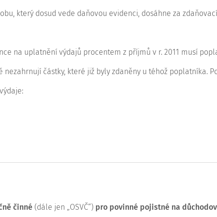
obu, který dosud vede daňovou evidenci, dosáhne za zdaňovací o
nce na uplatnění výdajů procentem z příjmů v r. 2011 musí pop
nezahrnují částky, které již byly zdaněny u téhož poplatníka. P
výdaje:
čně činné
(dále jen „OSVČ“)
pro povinné pojistné na důchodov