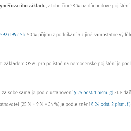
 vyměřovacího základu,
z toho činí 28 % na důchodové pojištění
 592/1992 Sb.
50 % příjmu z podnikání a z jiné samostatné výděl
ím základem OSVČ pro pojistné na nemocenské pojištění je pod
em za sebe sama je podle ustanovení
§ 25 odst. 1 písm. g)
ZDP daň
tnavatel (25 % + 9 % = 34 %) je podle znění
§ 24 odst. 2 písm. f)