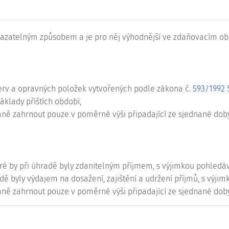
azatelným způsobem a je pro něj výhodnější ve zdaňovacím obdo
zerv a opravných položek vytvořených podle zákona č.
593/1992 
áklady příštích období,
ně zahrnout pouze v poměrné výši připadající ze sjednané doby
ré by při úhradě byly zdanitelným příjmem, s výjimkou pohled
dě byly výdajem na dosažení, zajištění a udržení příjmů, s výjimk
ně zahrnout pouze v poměrné výši připadající ze sjednané doby