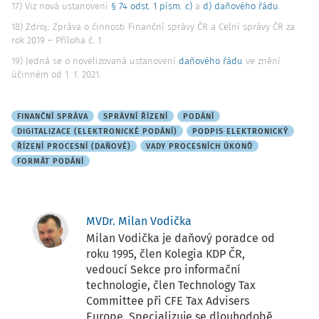
17) Viz nová ustanovení
§ 74 odst. 1 písm. c)
a
d) daňového řádu
.
18) Zdroj: Zpráva o činnosti Finanční správy ČR a Celní správy ČR za
rok 2019 – Příloha č. 1.
19) Jedná se o novelizovaná ustanovení
daňového řádu
ve znění
účinném od 1. 1. 2021.
FINANČNÍ SPRÁVA
SPRÁVNÍ ŘÍZENÍ
PODÁNÍ
DIGITALIZACE (ELEKTRONICKÉ PODÁNÍ)
PODPIS ELEKTRONICKÝ
ŘÍZENÍ PROCESNÍ (DAŇOVÉ)
VADY PROCESNÍCH ÚKONŮ
FORMÁT PODÁNÍ
MVDr. Milan Vodička
Milan Vodička je daňový poradce od
roku 1995, člen Kolegia KDP ČR,
vedoucí Sekce pro informační
technologie, člen Technology Tax
Committee při CFE Tax Advisers
Europe. Specializuje se dlouhodobě