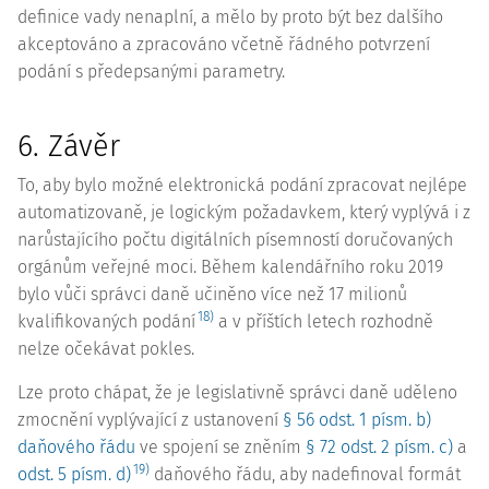
definice vady nenaplní, a mělo by proto být bez dalšího
akceptováno a zpracováno včetně řádného potvrzení
podání s předepsanými parametry.
6. Závěr
To, aby bylo možné elektronická podání zpracovat nejlépe
automatizovaně, je logickým požadavkem, který vyplývá i z
narůstajícího počtu digitálních písemností doručovaných
orgánům veřejné moci. Během kalendářního roku 2019
bylo vůči správci daně učiněno více než 17 milionů
18)
kvalifikovaných podání
a v příštích letech rozhodně
nelze očekávat pokles.
Lze proto chápat, že je legislativně správci daně uděleno
zmocnění vyplývající z ustanovení
§ 56 odst. 1 písm. b)
daňového řádu
ve spojení se zněním
§ 72 odst. 2 písm. c)
a
19)
odst. 5 písm. d)
daňového řádu, aby nadefinoval formát