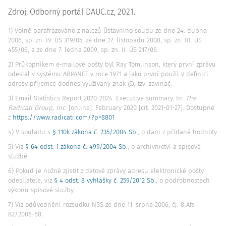
Zdroj: Odborný portál DAUC.cz, 2021.
1) Volně parafrázováno z nálezů Ústavního soudu ze dne 24. dubna
2006, sp. zn.
IV. ÚS 319/05
, ze dne 27. listopadu 2008, sp. zn.
III. ÚS
455/06
, a ze dne 7. ledna 2009, sp. zn.
II. ÚS 217/06
.
2) Průkopníkem e-mailové pošty byl Ray Tomlinson, který první zprávu
odeslal v systému ARPANET v roce 1971 a jako první použil v definici
adresy příjemce dodnes využívaný znak @, tzv. zavináč.
3) Email Statistics Report 2020-2024. Executive summary. In:
The
Radicati Group, Inc.
[online]. February 2020 [cit. 2021-01-27]. Dostupné
z
https://www.radicati.com/?p=8801
.
4) V souladu s
§ 110k zákona č. 235/2004 Sb.
, o dani z přidané hodnoty.
5) Viz
§ 64 odst. 1 zákona č. 499/2004 Sb.
, o archivnictví a spisové
službě.
6) Pokud je nožné zjistit z datové zprávy adresu elektronické pošty
odesílatele, viz
§ 4 odst. 8 vyhlášky č. 259/2012 Sb.
, o podrobnostech
výkonu spisové služby.
7) Viz odůvodnění rozsudku NSS ze dne 11. srpna 2006, čj.
8 Afs
82/2006-68
.