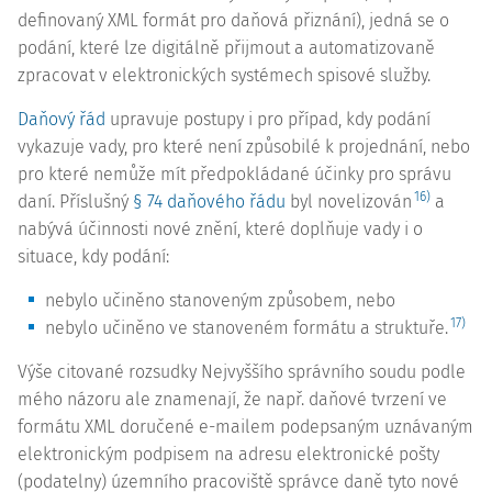
definovaný XML formát pro daňová přiznání), jedná se o
podání, které lze digitálně přijmout a automatizovaně
zpracovat v elektronických systémech spisové služby.
Daňový řád
upravuje postupy i pro případ, kdy podání
vykazuje vady, pro které není způsobilé k projednání, nebo
pro které nemůže mít předpokládané účinky pro správu
16)
daní. Příslušný
§ 74 daňového řádu
byl novelizován
a
nabývá účinnosti nové znění, které doplňuje vady i o
situace, kdy podání:
nebylo učiněno stanoveným způsobem, nebo
17)
nebylo učiněno ve stanoveném formátu a struktuře.
Výše citované rozsudky Nejvyššího správního soudu podle
mého názoru ale znamenají, že např. daňové tvrzení ve
formátu XML doručené e-mailem podepsaným uznávaným
elektronickým podpisem na adresu elektronické pošty
(podatelny) územního pracoviště správce daně tyto nové