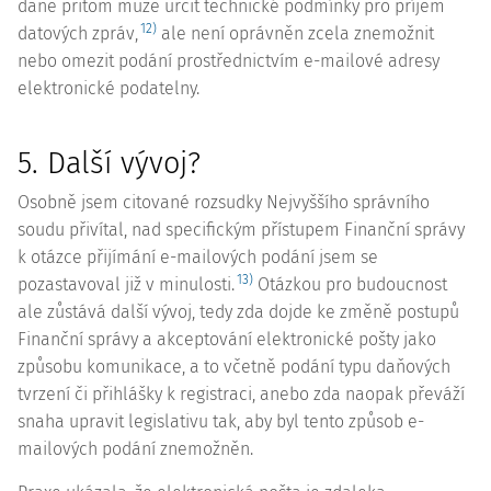
daně přitom může určit technické podmínky pro příjem
12)
datových zpráv,
ale není oprávněn zcela znemožnit
nebo omezit podání prostřednictvím e-mailové adresy
elektronické podatelny.
5. Další vývoj?
Osobně jsem citované rozsudky Nejvyššího správního
soudu přivítal, nad specifickým přístupem Finanční správy
k otázce přijímání e-mailových podání jsem se
13)
pozastavoval již v minulosti.
Otázkou pro budoucnost
ale zůstává další vývoj, tedy zda dojde ke změně postupů
Finanční správy a akceptování elektronické pošty jako
způsobu komunikace, a to včetně podání typu daňových
tvrzení či přihlášky k registraci, anebo zda naopak převáží
snaha upravit legislativu tak, aby byl tento způsob e-
mailových podání znemožněn.