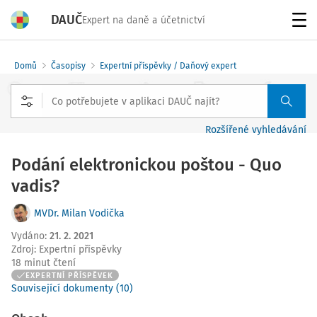
DAUČ
Expert na daně a účetnictví
Menu
Domů
Časopisy
Expertní příspěvky / Daňový expert
Rozšířené vyhledávání
Podání elektronickou poštou - Quo
vadis?
MVDr. Milan Vodička
Vydáno
:
21. 2. 2021
Zdroj
:
Expertní příspěvky
18 minut čtení
EXPERTNÍ PŘÍSPĚVEK
Související dokumenty (10)