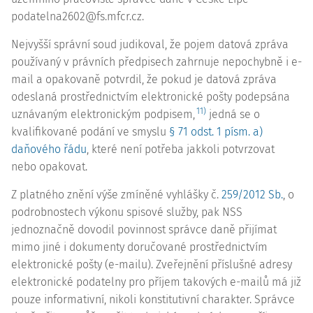
podatelna2602@fs.mfcr.cz.
Nejvyšší správní soud judikoval, že pojem datová zpráva
používaný v právních předpisech zahrnuje nepochybně i e-
mail a opakovaně potvrdil, že pokud je datová zpráva
odeslaná prostřednictvím elektronické pošty podepsána
11)
uznávaným elektronickým podpisem,
jedná se o
kvalifikované podání ve smyslu
§ 71 odst. 1 písm. a)
daňového řádu
, které není potřeba jakkoli potvrzovat
nebo opakovat.
Z platného znění výše zmíněné vyhlášky č.
259/2012 Sb.
, o
podrobnostech výkonu spisové služby, pak NSS
jednoznačně dovodil povinnost správce daně přijímat
mimo jiné i dokumenty doručované prostřednictvím
elektronické pošty (e-mailu). Zveřejnění příslušné adresy
elektronické podatelny pro příjem takových e-mailů má již
pouze informativní, nikoli
konstitutivní
charakter. Správce