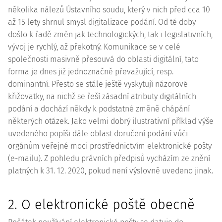
několika nálezů Ústavního soudu, který v nich před cca 10
až 15 lety shrnul smysl digitalizace podání. Od té doby
došlo k řadě změn jak technologických, tak i legislativních,
vývoj je rychlý, až překotný. Komunikace se v celé
společnosti masivně přesouvá do oblasti digitální, tato
forma je dnes již jednoznačně převažující, resp.
dominantní. Přesto se stále ještě vyskytují názorové
křižovatky, na nichž se řeší zásadní atributy digitálních
podání a dochází někdy k podstatné změně chápání
některých otázek. Jako velmi dobrý ilustrativní příklad výše
uvedeného popíši dále oblast doručení podání vůči
orgánům veřejné moci prostřednictvím elektronické pošty
(e-mailu). Z pohledu právních předpisů vycházím ze znění
platných k 31. 12. 2020, pokud není výslovně uvedeno jinak.
2. O elektronické poště obecně