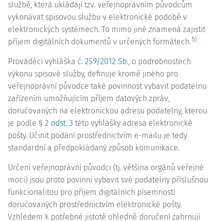
službě, která ukládají tzv. veřejnoprávním původcům
vykonávat spisovou službu v elektronické podobě v
elektronických systémech. To mimo jiné znamená zajistit
5)
příjem digitálních dokumentů v určených formátech.
Prováděcí vyhláška č.
259/2012 Sb.
, o podrobnostech
výkonu spisové služby, definuje kromě jiného pro
veřejnoprávní původce také povinnost vybavit podatelnu
zařízením umožňujícím příjem datových zpráv,
doručovaných na elektronickou adresu podatelny, kterou
je podle
§ 2 odst. 3
této vyhlášky adresa elektronické
pošty. Učinit podání prostřednictvím e-mailu je tedy
standardní a předpokládaný způsob komunikace.
Určení veřejnoprávní původci (tj. většina orgánů veřejné
moci) jsou proto povinni vybavit své podatelny příslušnou
funkcionalitou pro příjem digitálních písemností
doručovaných prostřednictvím elektronické pošty.
Vzhledem k potřebné jistotě ohledně doručení zahrnují