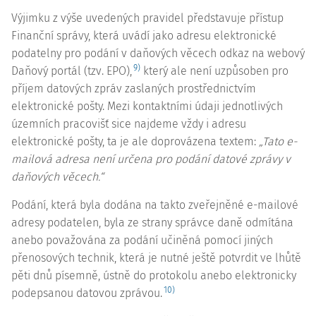
Výjimku z výše uvedených pravidel představuje přístup
Finanční správy, která uvádí jako adresu elektronické
podatelny pro podání v daňových věcech odkaz na webový
9)
Daňový portál (tzv. EPO),
který ale není uzpůsoben pro
příjem datových zpráv zaslaných prostřednictvím
elektronické pošty. Mezi kontaktními údaji jednotlivých
územních pracovišť sice najdeme vždy i adresu
elektronické pošty, ta je ale doprovázena textem:
„Tato e-
mailová adresa není určena pro podání datové zprávy v
daňových věcech.“
Podání, která byla dodána na takto zveřejněné e-mailové
adresy podatelen, byla ze strany správce daně odmítána
anebo považována za podání učiněná pomocí jiných
přenosových technik, která je nutné ještě potvrdit ve lhůtě
pěti dnů písemně, ústně do protokolu anebo elektronicky
10)
podepsanou datovou zprávou.