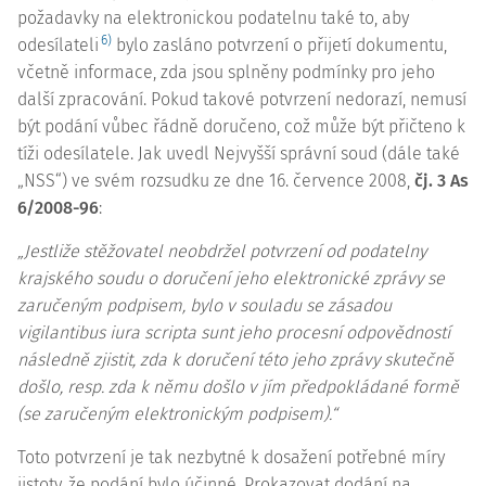
požadavky na elektronickou podatelnu také to, aby
6)
odesílateli
bylo zasláno potvrzení o přijetí dokumentu,
včetně informace, zda jsou splněny podmínky pro jeho
další zpracování. Pokud takové potvrzení nedorazí, nemusí
být podání vůbec řádně doručeno, což může být přičteno k
tíži odesílatele. Jak uvedl Nejvyšší správní soud (dále také
„NSS“) ve svém rozsudku ze dne 16. července 2008,
čj.
3 As
6/2008-96
:
„Jestliže stěžovatel neobdržel potvrzení od podatelny
krajského soudu o doručení jeho elektronické zprávy se
zaručeným podpisem, bylo v souladu se zásadou
vigilantibus iura
scripta sunt jeho procesní odpovědností
následně zjistit, zda k doručení této jeho zprávy skutečně
došlo, resp. zda k němu došlo v jím předpokládané formě
(se zaručeným elektronickým podpisem).“
Toto potvrzení je tak nezbytné k dosažení potřebné míry
jistoty, že podání bylo účinné. Prokazovat dodání na