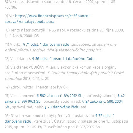
8) Viz nález Ústavního soudu ze dne 6. června 2007, sp. zn.
I. ÚS
750/06
.
9) Viz
https://www.financnisprava.cz/cs/financni-
sprava/kontakty/epodatelna
.
10) Tento názor potvrdil i NSS např. v rozsudku ze dne 23. října 2008,
čj.
1 Ans 8/2008-105
.
11) V dikci
§ 71 odst. 1 daňového řádu
„způsobem, se kterým jiný
právní předpis spojuje účinky vlastnoručního podpisu“.
12) V souladu s
§ 56 odst. 1 písm. b) daňového řádu
.
13) Viz článek VODIČKA, Milan. Elektronická komunikace s orgány
sociálního zabezpečení.
E-Bulletin Komory daňových poradců České
republiky.
2013, č. 11, s. 23.
14) Zdroj: Twitter Finanční správy ČR.
15) Viz ustanovení
§ 562 zákona č. 89/2012 Sb.
, občanský zákoník,
§ 42
zákona č. 99/1963 Sb.
, občanský soudní řád,
§ 37 zákona č. 500/2004
Sb.
, správní řád, nebo
§ 70 daňového řádu
atd.
16) Novelizováno muselo být především ustanovení
§ 72 odst. 1
daňového řádu
, které zrušil Ústavní soud v nálezu ze dne 12. listopadu
2019, sp. zn.
Pl. ÚS 19/17
, zveřejněno pod č. 337/2019 Sb.