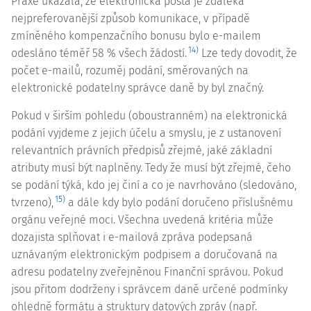
Praxe ukázala, že elektronická pošta je zdaleka
nejpreferovanější způsob komunikace, v případě
zmíněného kompenzačního bonusu bylo e-mailem
14)
odesláno téměř 58 % všech žádostí.
Lze tedy dovodit, že
počet e-mailů, rozuměj podání, směrovaných na
elektronické podatelny správce daně by byl značný.
Pokud v širším pohledu (oboustranném) na elektronická
podání vyjdeme z jejich účelu a smyslu, je z ustanovení
relevantních právních předpisů zřejmé, jaké základní
atributy musí být naplněny. Tedy že musí být zřejmé, čeho
se podání týká, kdo jej činí a co je navrhováno (sledováno,
15)
tvrzeno),
a dále kdy bylo podání doručeno příslušnému
orgánu veřejné moci. Všechna uvedená kritéria může
dozajista splňovat i e-mailová zpráva podepsaná
uznávaným elektronickým podpisem a doručovaná na
adresu podatelny zveřejněnou Finanční správou. Pokud
jsou přitom dodrženy i správcem daně určené podmínky
ohledně formátu a struktury datových zpráv (např.