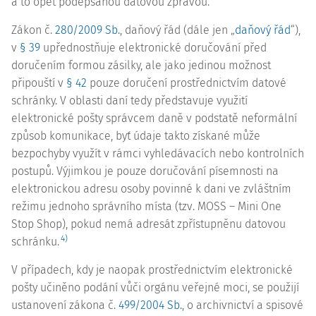
a to opět podepsanou datovou zprávou.
Zákon č.
280/2009 Sb.
, daňový řád (dále jen „
daňový řád
“),
v
§ 39
upřednostňuje elektronické doručování před
doručením formou zásilky, ale jako jedinou možnost
připouští v
§ 42
pouze doručení prostřednictvím datové
schránky. V oblasti daní tedy představuje využití
elektronické pošty správcem daně v podstatě neformální
způsob komunikace, byť údaje takto získané může
bezpochyby využít v rámci vyhledávacích nebo kontrolních
postupů. Výjimkou je pouze doručování písemnosti na
elektronickou adresu osoby povinné k dani ve zvláštním
režimu jednoho správního místa (tzv. MOSS – Mini One
Stop Shop), pokud nemá adresát zpřístupněnu datovou
4)
schránku.
V případech, kdy je naopak prostřednictvím elektronické
pošty učiněno podání vůči orgánu veřejné moci, se použijí
ustanovení zákona č.
499/2004 Sb.
, o archivnictví a spisové