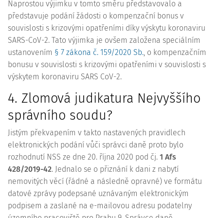
Naprostou výjimku v tomto směru představovalo a
představuje podání žádosti o kompenzační
bonus
v
souvislosti s krizovými opatřeními díky výskytu koronaviru
SARS-CoV-2. Tato výjimka je ovšem založena speciálním
ustanovením
§ 7 zákona č. 159/2020 Sb.
, o kompenzačním
bonusu v souvislosti s krizovými opatřeními v souvislosti s
výskytem koronaviru SARS CoV-2.
4. Zlomová
judikatura
Nejvyššího
správního soudu?
Jistým překvapením v takto nastavených pravidlech
elektronických podání vůči správci daně proto bylo
rozhodnutí NSS ze dne 20. října 2020 pod čj.
1 Afs
428/2019-42
. Jednalo se o přiznání k dani z nabytí
nemovitých věcí (řádné a následně opravné) ve formátu
datové zprávy podepsané uznávaným elektronickým
podpisem a zaslané na e-mailovou adresu podatelny
územního pracoviště pro Prahu 9. Správce daně