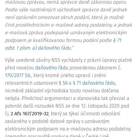
mailovou zprávou, nemá správce daně zákonnou oporu.
Podle výše nastíněných východisek správce daně jednak
není oprávněn omezovat okruh podání, která je možné
činit prostřednictvím e-mailové adresy podatelny, a jednak
e-mailová zpráva podepsaná uznávaným elektronickým
podpisem je kvalifikovanou formou podání podle
§ 71
odst. 1 písm. a) daňového řádu
.“
Výše uvedené závěry NSS vycházely z právní úpravy platné
před novelou
daňového řádu
provedenou zákonem č.
170/2017 Sb.
, který kromě jiného upravil i znění
relevantních ustanovení
§ 56
a
§ 71 daňového řádu
,
nicméně základní východiska touto novelou dotčena
nebyla. Předchozí argumentaci a stanoviska tak převzal a
potvrdil další rozsudek NSS ze dne 12. listopadu 2020 pod
čj.
2 Afs 167/2019-32
, který se týkal účinnosti odvolání
zaslaného v podobě datové zprávy s uznávaným
elektronickým podpisem na e-mailovou adresu podatelny
územního pracoviště správce daně v České Lípě