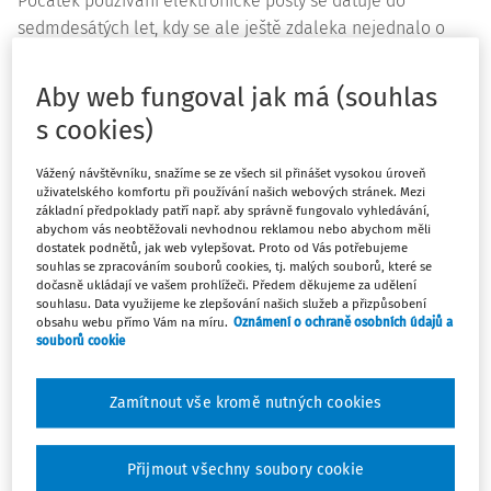
Počátek používání elektronické pošty se datuje do
sedmdesátých let, kdy se ale ještě zdaleka nejednalo o
2)
běžný způsobem komunikace.
Teprve od poloviny let
devadesátých začaly vznikat e-mailové služby určené pro
Aby web fungoval jak má (souhlas
širokou veřejnost (např. Hotmail) a následně došlo k
s cookies)
prudkému nárůstu počtu uživatelů. Elektronická pošta je
tak i dnes, přes sílící podíl komunikace prostřednictvím
Vážený návštěvníku, snažíme se ze všech sil přinášet vysokou úroveň
sociálních sítí, všudypřítomným komunikačním kanálem.
uživatelského komfortu při používání našich webových stránek. Mezi
základní předpoklady patří např. aby správně fungovalo vyhledávání,
Každý den je více než 4 miliardami uživatelů odesláno a
abychom vás neobtěžovali nevhodnou reklamou nebo abychom měli
přijato přes 305 miliard e-mailů a také pro příští roky se
dostatek podnětů, jak web vylepšovat. Proto od Vás potřebujeme
souhlas se zpracováním souborů cookies, tj. malých souborů, které se
3)
předpokládá další zvyšování počtu uživatelů i zpráv.
dočasně ukládají ve vašem prohlížeči. Předem děkujeme za udělení
souhlasu. Data využijeme ke zlepšování našich služeb a přizpůsobení
Obliba e-mailů je dána jednoduchostí používání, rychlostí
obsahu webu přímo Vám na míru.
Oznámení o ochraně osobních údajů a
souborů cookie
přenosu a existencí bezplatných poskytovatelů tohoto
způsobu komunikace. Rezervy lze naopak spatřovat v
bezpečnosti, i když i zde došlo k posunu směrem k využití
Zamítnout vše kromě nutných cookies
šifrování a používání zabezpečeného připojení.
Problémovým se ale může stát prokazování doručení
Přijmout všechny soubory cookie
příjemci, kdy některé zprávy přes bezpečnostní a