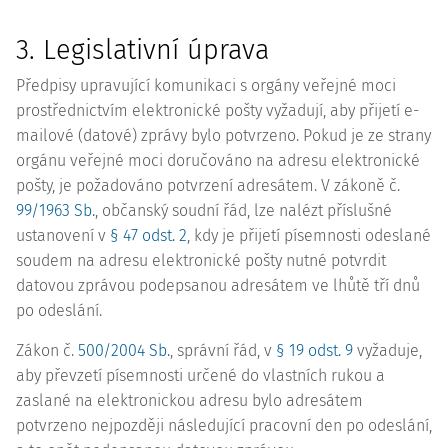
3. Legislativní úprava
Předpisy upravující komunikaci s orgány veřejné moci
prostřednictvím elektronické pošty vyžadují, aby přijetí e-
mailové (datové) zprávy bylo potvrzeno. Pokud je ze strany
orgánu veřejné moci doručováno na adresu elektronické
pošty, je požadováno potvrzení adresátem. V zákoně č.
99/1963 Sb.
, občanský soudní řád, lze nalézt příslušné
ustanovení v
§ 47 odst. 2
, kdy je přijetí písemnosti odeslané
soudem na adresu elektronické pošty nutné potvrdit
datovou zprávou podepsanou adresátem ve lhůtě tří dnů
po odeslání.
Zákon č.
500/2004 Sb.
, správní řád, v
§ 19 odst. 9
vyžaduje,
aby převzetí písemnosti určené do vlastních rukou a
zaslané na elektronickou adresu bylo adresátem
potvrzeno nejpozději následující pracovní den po odeslání,