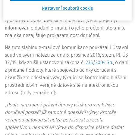
antispamové filtry neprojdou vůbec, nebo jsou uloženy do
Nastavení souborů cookie
nevyžádané pošty, kde je adresát nemusí vůbec
zpozorovat. Odesílatel sice může určit, že si přeje být
informován o dodání e-mailu i o jeho přečtení, ale ani to
zdaleka nezajišťuje prokazatelnost doručení.
Na tuto slabinu e-mailové komunikace poukázal i Ústavní
soud ve svém nálezu ze dne 6. prosince 2016, sp. zn.
Pl. ÚS
32/15
, kdy zrušil ustanovení zákona č.
235/2004 Sb.
, o dani
z přidané hodnoty, které spojovalo účinky doručení s
okamžikem odeslání výzvy týkající se kontrolního hlášení
prostřednictvím veřejné datové sítě na elektronickou
adresu (tedy e-mailem):
„Podle napadené právní úpravy však pro vznik
fikce
doručení postačí již samotné odeslání výzvy. Protože
veřejnou datovou síť nelze považovat za zcela
spolehlivou, nemusí se výzva do dispozice plátce dostat
vůbec, anebo se do ní dostane s časovým odstupem.