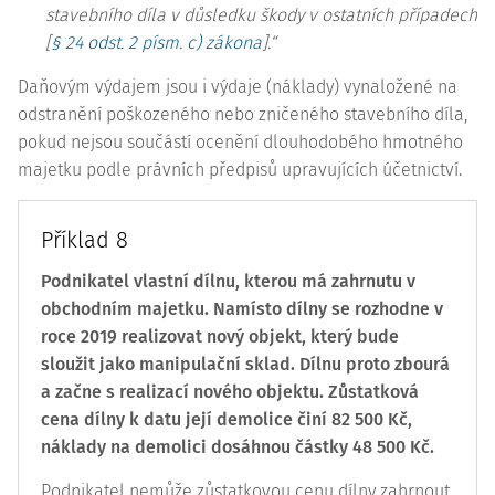
stavebního díla v důsledku škody v ostatních případech
[
§ 24 odst. 2 písm. c) zákona
].“
Daňovým výdajem jsou i výdaje (náklady) vynaložené na
odstranění poškozeného nebo zničeného stavebního díla,
pokud nejsou součástí ocenění dlouhodobého hmotného
majetku podle právních předpisů upravujících účetnictví.
Příklad 8
Podnikatel vlastní dílnu, kterou má zahrnutu v
obchodním majetku. Namísto dílny se rozhodne v
roce 2019 realizovat nový objekt, který bude
sloužit jako manipulační sklad. Dílnu proto zbourá
a začne s realizací nového objektu. Zůstatková
cena dílny k datu její demolice činí 82 500 Kč,
náklady na demolici dosáhnou částky 48 500 Kč.
Podnikatel nemůže zůstatkovou cenu dílny zahrnout