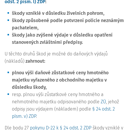
odst. 2 písm. l) ZDP
:
škody vzniklé v důsledku živelních pohrom,
škody způsobené podle potvrzení policie neznámým
pachatelem,
škody jako zvýšené výdaje v důsledku opatření
stanovených zvláštními předpisy.
U těchto druhů škod je možné do daňových výdajů
(nákladů)
zahrnout:
plnou výši daňové zůstatkové ceny hmotného
majetku vyřazeného z obchodního majetku v
důsledku škody,
resp.
plnou výši zůstatkové ceny hmotného a
nehmotného majetku odpisovaného podle
ZÚ
, jehož
odpisy jsou výdajem (nákladem) podle
§ 24 odst. 2
písm. v) ZDP
.
Dle bodu 27
pokynu D-22 k § 24 odst. 2 ZDP
škody vzniklé v