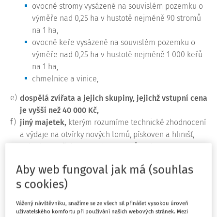
ovocné stromy vysázené na souvislém pozemku o
výměře nad 0,25 ha v hustotě nejméně 90 stromů
na 1 ha,
ovocné keře vysázené na souvislém pozemku o
výměře nad 0,25 ha v hustotě nejméně 1 000 keřů
na 1 ha,
chmelnice a vinice,
e)
dospělá zvířata a jejich skupiny, jejichž vstupní cena
je vyšší než 40 000 Kč,
f)
jiný majetek,
kterým rozumíme technické zhodnocení
a výdaje na otvírky nových lomů, pískoven a hlinišť,
pokud nezvyšuje vstupní cenu a zůstatkovou cenu
hmotného majetku s výjimkou uvedenou v
§ 29 odst. 1
Aby web fungoval jak má (souhlas
písm. f) ZDP
, technické rekultivace, dále výdaje
s cookies)
hrazené uživatelem, které podle zákona č.
563/1991
Sb.
, o účetnictví, ve znění pozdějších předpisů (dále jen
Vážený návštěvníku, snažíme se ze všech sil přinášet vysokou úroveň
„
ZÚ
“), nebo podle daňové evidence tvoří součást
uživatelského komfortu při používání našich webových stránek. Mezi