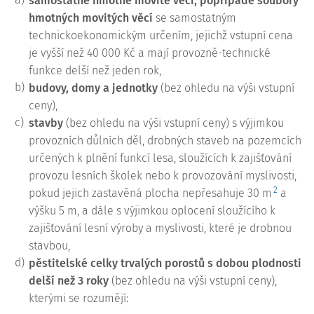
samostatné hmotné movité věci, popřípadě soubory
hmotných movitých věcí
se samostatným
technickoekonomickým určením, jejichž vstupní cena
je vyšší než 40 000 Kč a mají provozně-technické
funkce delší než jeden rok,
b)
budovy, domy a jednotky
(bez ohledu na výši vstupní
ceny),
c)
stavby
(bez ohledu na výši vstupní ceny) s výjimkou
provozních důlních děl, drobných staveb na pozemcích
určených k plnění funkcí lesa, sloužících k zajišťování
provozu lesních školek nebo k provozování myslivosti,
2
pokud jejich zastavěná plocha nepřesahuje 30 m
a
výšku 5 m, a dále s výjimkou oplocení sloužícího k
zajišťování lesní výroby a myslivosti, které je drobnou
stavbou,
d)
pěstitelské celky trvalých porostů s dobou plodnosti
delší než 3 roky
(bez ohledu na výši vstupní ceny),
kterými se rozumějí: