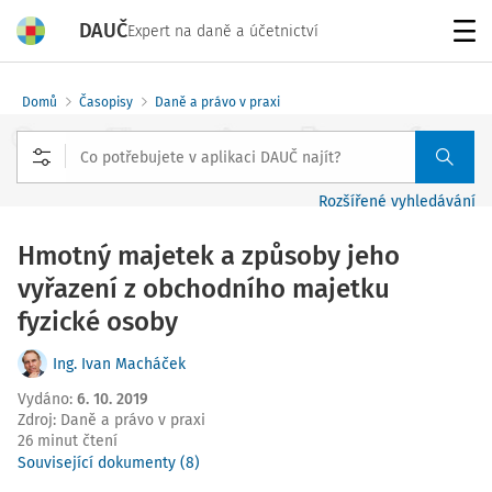
DAUČ
Expert na daně a účetnictví
Menu
Domů
Časopisy
Daně a právo v praxi
Rozšířené vyhledávání
Hmotný majetek a způsoby jeho
vyřazení z obchodního majetku
fyzické osoby
Ing. Ivan Macháček
Vydáno
:
6. 10. 2019
Zdroj
:
Daně a právo v praxi
26 minut čtení
Související dokumenty (8)