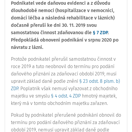
Podnikatel vede daňovou evidenci a z důvodu
dlouhodobé nemoci (hospitalizace v nemocnici,
domácí léčba a následná rehabilitace v lázních)
dočasně přeruší ke dni 30. 11. 2019 svou
samostatnou činnost zdaňovanou dle
§ 7 ZDP
.
Předpokládá obnovení podnikání v srpnu 2020 po
návratu z lázní.
Protože podnikatel přerušil samostatnou činnost v
roce 2019 a tuto neobnovil do termínu pro podání
daňového přiznání za zdaňovací období 2019, musí
upravit základ daně podle znění
§ 23 odst. 8 písm. b)
ZDP
. Poplatník však nemusí vyřazovat z obchodního
majetku ve smyslu
§ 4 odst. 4 ZDP
hmotný majetek,
který má v tomto obchodním majetku zařazen.
Pokud by podnikatel přerušené podnikání obnovil do
termínu pro podání daňového přiznání za zdaňovací
období 2019, nemusí upravit základ daně podle