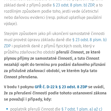
základ daně z příjmů podle
§ 23 odst. 8 písm. b) ZDP
, a to
rozdílným způsobem podle toho, jestli vede účetnictví
nebo daňovou evidenci (resp. pokud uplatňuje paušální
výdaje).
Stejným způsobem jako při ukončení samostatné činnosti
musí provést úpravu základu daně dle
§ 23 odst. 8 písm. b)
ZDP
i poplatník daně z příjmů fyzických osob, který v
průběhu zdaňovacího období
přeruší činnost, ze které
plynou příjmy ze samostatné činnosti,
a tuto
činnost
nezahájí opět do termínu pro podání daňového přiznání
za příslušné zdaňovací období, ve kterém byla tato
činnost přerušena.
V bodu 1 pokynu
GFŘ č. D-22 k § 23 odst. 8 ZDP
se uvádí,
že za přerušení činnosti podle tohoto ustanovení zákona
se považují i případy, kdy:
poplatník přeruší činnost dle
§ 7 odst. 1 písm. a) až c)