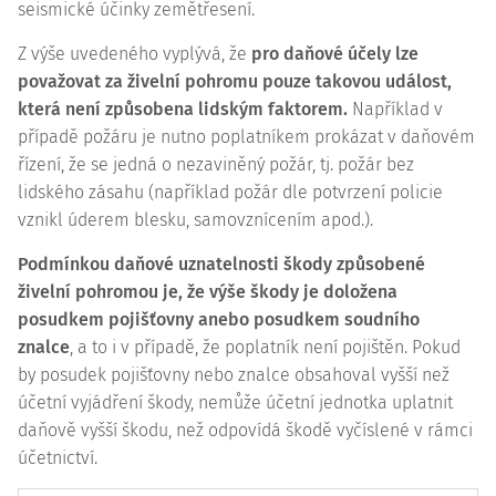
seismické účinky zemětřesení.
Z výše uvedeného vyplývá, že
pro daňové účely lze
považovat za živelní pohromu pouze takovou událost,
která není způsobena lidským faktorem.
Například v
případě požáru je nutno poplatníkem prokázat v daňovém
řízení, že se jedná o nezaviněný požár, tj. požár bez
lidského zásahu (například požár dle potvrzení policie
vznikl úderem blesku, samovznícením apod.).
Podmínkou daňové uznatelnosti škody způsobené
živelní pohromou je, že výše škody je doložena
posudkem pojišťovny anebo posudkem soudního
znalce
, a to i v případě, že poplatník není pojištěn. Pokud
by posudek pojišťovny nebo znalce obsahoval vyšší než
účetní vyjádření škody, nemůže účetní jednotka uplatnit
daňově vyšší škodu, než odpovídá škodě vyčíslené v rámci
účetnictví.