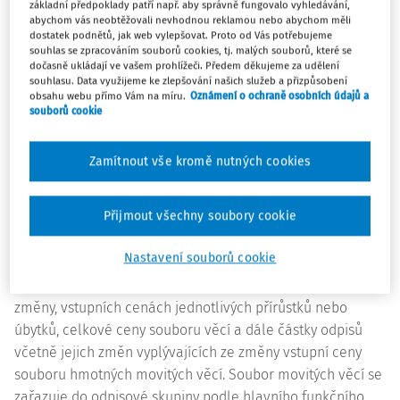
ocenění hmotného majetku, který je předmětem
základní předpoklady patří např. aby správně fungovalo vyhledávání,
abychom vás neobtěžovali nevhodnou reklamou nebo abychom měli
finančního leasingu, a které v úhrnu se sjednanou
dostatek podnětů, jak web vylepšovat. Proto od Vás potřebujeme
kupní cenou ve smlouvě převýší u movitého majetku
souhlas se zpracováním souborů cookies, tj. malých souborů, které se
dočasně ukládají ve vašem prohlížeči. Předem děkujeme za udělení
hodnotu 40 000 Kč, a dále právo stavby u poplatníka,
souhlasu. Data využijeme ke zlepšování našich služeb a přizpůsobení
který nevede účetnictví.
obsahu webu přímo Vám na míru.
Oznámení o ochraně osobních údajů a
souborů cookie
Hmotným majetkem je i soubor hmotných movitých věcí
se samostatným technickoekonomickým určením. Rozumí
Zamítnout vše kromě nutných cookies
se jím dílčí část výrobního či jiného celku. Soubor
hmotných movitých věcí je nutné evidovat zvlášť tak, aby
Přijmout všechny soubory cookie
byly zajištěny průkazné technické i hodnotové údaje o
jednotlivých věcech zařazených do souboru, určení
Nastavení souborů cookie
hlavního funkčního předmětu a o všech změnách souboru
(přírůstky, úbytky) včetně údajů o datu změny, rozsahu
změny, vstupních cenách jednotlivých přírůstků nebo
úbytků, celkové ceny souboru věcí a dále částky odpisů
včetně jejich změn vyplývajících ze změny vstupní ceny
souboru hmotných movitých věcí. Soubor movitých věcí se
zařazuje do odpisové skupiny podle hlavního funkčního