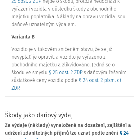
25 odst. 2 ZDP
nejde o škodu, protože nedochází k
vyřazení vozidla v důsledku škody z obchodního
majetku poplatníka. Náklady na opravu vozidla jsou
daňově uznatelným výdajem.
Varianta B
Vozidlo je v takovém zničeném stavu, že se již
nevyplatí je opravit, a vozidlo je vyřazeno z
obchodního majetku a zlikvidováno. Jedná se o
škodu ve smyslu
§ 25 odst. 2 ZDP
s daňovým řešením
zůstatkové ceny vozidla podle
§ 24 odst. 2 písm. c)
ZDP
.
Škody jako daňový výdaj
Za výdaje (náklady) vynaložené na dosažení, zajištění a
udržení zdanitelných příjmů lze uznat podle znění
§ 24