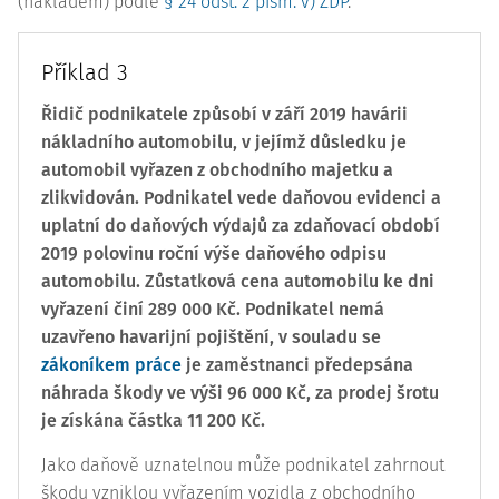
(nákladem) podle
§ 24 odst. 2 písm. v) ZDP
.
Příklad 3
Řidič podnikatele způsobí v září 2019 havárii
nákladního automobilu, v jejímž důsledku je
automobil vyřazen z obchodního majetku a
zlikvidován. Podnikatel vede daňovou evidenci a
uplatní do daňových výdajů za zdaňovací období
2019 polovinu roční výše daňového odpisu
automobilu. Zůstatková cena automobilu ke dni
vyřazení činí 289 000 Kč. Podnikatel nemá
uzavřeno havarijní pojištění, v souladu se
zákoníkem práce
je zaměstnanci předepsána
náhrada škody ve výši 96 000 Kč, za prodej šrotu
je získána částka 11 200 Kč.
Jako daňově uznatelnou může podnikatel zahrnout
škodu vzniklou vyřazením vozidla z obchodního