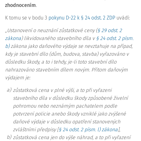
zhodnocením
.
K tomu se v bodu 3
pokynu D-22 k § 24 odst. 2 ZDP
uvádí:
„Ustanovení o neuznání zůstatkové ceny (
§ 29 odst. 2
zákona
) likvidovaného stavebního díla v
§ 24 odst. 2 písm.
b)
zákona jako daňového výdaje se nevztahuje na případ,
kdy je stavební dílo (dům, budova, stavba) vyřazováno v
důsledku škody, a to i tehdy, je-li toto stavební dílo
nahrazováno stavebním dílem novým. Přitom daňovým
výdajem je:
a)
zůstatková cena v plné výši, a to při vyřazeni
stavebního díla v důsledku škody způsobené živelní
pohromou nebo neznámým pachatelem podle
potvrzení policie anebo škody vzniklé jako zvýšené
daňové výdaje v důsledku opatření stanovených
zvláštními předpisy [
§ 24 odst. 2 písm. l) zákona
],
b)
zůstatková cena jen do výše náhrad, a to při vyřazení