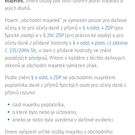
majetek.
Jmění osoby pak tvoří souhrn jejího majetku a
jejích dluhů.
Pojem „obchodní majetek“ je vymezen pouze pro daňové
účely, a to pro účely daně z příjmů v
§ 4 odst. 4 ZDP
(pro
fyzické osoby) a v
§ 20c ZDP
(pro právnické osoby) a pro
účely daně z přidané hodnoty v
§ 4 odst. 4 písm. c) zákona
č. 235/2004 Sb.
, o dani z přidané hodnoty, ve znění
pozdějších předpisů. Přitom v každém z těchto daňových
zákonů je obchodní majetek vymezen jinak.
Podle znění
§ 4 odst. 4 ZDP
se obchodním majetkem
poplatníka daně z příjmů fyzických osob pro účely daně z
příjmů rozumí:
část majetku poplatníka,
o které bylo nebo je účtováno,
anebo je nebo byla uvedena v daňové evidenci.
Dnem vyřazení určité složky majetku z obchodního