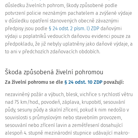
důsledku živelních pohrom, škody způsobené podle
potvrzení policie neznámým pachatelem a zvýšené výdaje
v důsledku opatření stanovených obecně závaznými
předpisy jsou podle
§ 24 odst. 2 písm. l) ZDP
daňovými
výdaji u poplatníků vedoucích daňovou evidenci pouze za
předpokladu, že již nebyly uplatněny jako daňové výdaje, a
to ani v předchozích zdaňovacích obdobích.
Škoda způsobená živelní pohromou
Za živelní pohromu se dle
§ 24 odst. 10 ZDP
považují:
nezaviněný požár a výbuch, blesk, vichřice s rychlostí větru
nad 75 km/hod., povodeň, záplava, krupobití, sesouvání
půdy, sesuny půdy a skalní zřícení, pokud k nim nedošlo v
souvislosti s průmyslovým nebo stavebním provozem,
sesouvání nebo zřícení lavin a zemětřesení dosahující
alespoň 4. stupně mezinárodní stupnice udávající makro-