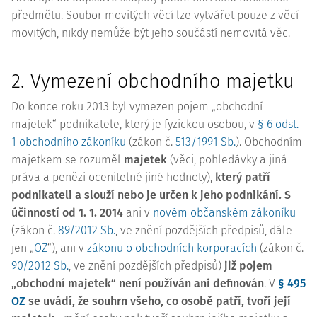
předmětu. Soubor movitých věcí lze vytvářet pouze z věcí
movitých, nikdy nemůže být jeho součástí nemovitá věc.
2. Vymezení obchodního majetku
Do konce roku 2013 byl vymezen pojem „obchodní
majetek“ podnikatele, který je fyzickou osobou, v
§ 6 odst.
1 obchodního zákoníku
(zákon č.
513/1991 Sb.
). Obchodním
majetkem se rozuměl
majetek
(věci, pohledávky a jiná
práva a penězi ocenitelné jiné hodnoty),
který patří
podnikateli a slouží nebo je určen k jeho podnikání. S
účinností od 1. 1. 2014
ani v
novém občanském zákoníku
(zákon č.
89/2012 Sb.
, ve znění pozdějších předpisů, dále
jen „
OZ
“), ani v
zákonu o obchodních korporacích
(zákon č.
90/2012 Sb.
, ve znění pozdějších předpisů)
již pojem
„obchodní majetek“ není používán ani definován
. V
§ 495
OZ
se uvádí, že souhrn všeho, co osobě patří, tvoří její