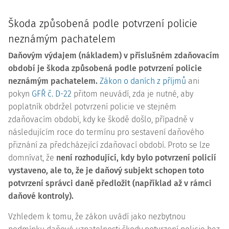
Škoda způsobená podle potvrzení policie
neznámým pachatelem
Daňovým výdajem (nákladem) v příslušném zdaňovacím
období je škoda způsobená podle potvrzení policie
neznámým pachatelem.
Zákon o daních z příjmů
ani
pokyn
GFŘ č. D-22
přitom neuvádí, zda je nutné, aby
poplatník obdržel potvrzení policie ve stejném
zdaňovacím období, kdy ke škodě došlo, případně v
následujícím roce do termínu pro sestavení daňového
přiznání za předcházející zdaňovací období. Proto se lze
domnívat, že
není rozhodující, kdy bylo potvrzení policií
vystaveno, ale to, že je daňový subjekt schopen toto
potvrzení správci daně předložit (například až v rámci
daňové kontroly).
Vzhledem k tomu, že zákon uvádí jako nezbytnou