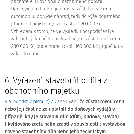
pachatele, i když dosud neznámého pobytu.
Daňovým nákladem je daňová zůstatková cena
automobilu do výše náhrad, tedy do výše pojistného
plnění od pojišťovny, tzn. částka 120 000 Kč.
Vzhledem k tomu, že ve výsledku hospodaření je
zahrnuta jako účetní náklad účetní zůstatková cena
280 000 Kč, bude nutno rozdíl 160 000 Kč připočítat k
základu daně.
6. Vyřazení stavebního díla z
obchodního majetku
V
§ 24 odst. 2 písm. b) ZDP
se uvádí, že
zůstatkovou cenu
nebo její část nelze uplatnit do daňových výdajů v
případě, kdy je stavební dílo (dům, budova, stavba)
likvidováno zcela nebo zčásti v souvislosti s výstavbou
nového stavebního díla nebo jeho technickým