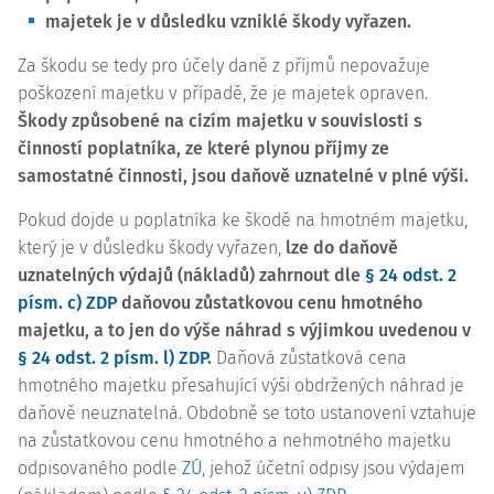
majetek je v důsledku vzniklé škody vyřazen.
Za škodu se tedy pro účely daně z příjmů nepovažuje
poškození majetku v případě, že je majetek opraven.
Škody způsobené na cizím majetku v souvislosti s
činností poplatníka, ze které plynou příjmy ze
samostatné činnosti, jsou daňově uznatelné v plné výši.
Pokud dojde u poplatníka ke škodě na hmotném majetku,
který je v důsledku škody vyřazen,
lze do daňově
uznatelných výdajů (nákladů) zahrnout dle
§ 24 odst. 2
písm. c) ZDP
daňovou zůstatkovou cenu hmotného
majetku, a to jen do výše náhrad s výjimkou uvedenou v
§ 24 odst. 2 písm. l) ZDP
.
Daňová zůstatková cena
hmotného majetku přesahující výši obdržených náhrad je
daňově neuznatelná. Obdobně se toto ustanovení vztahuje
na zůstatkovou cenu hmotného a nehmotného majetku
odpisovaného podle
ZÚ
, jehož účetní odpisy jsou výdajem