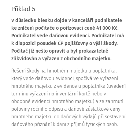
Příklad 5
V důsledku blesku dojde v kanceláři podnikatele
ke zničení počítače o pořizovací ceně 41 000 Kč.
Podnikatel vede daňovou evidenci. Podnikatel má
k dispozici posudek ČP pojišťovny o výši škody.
Počítač již nešlo opravit a byl prokazatelně
zlikvidován a vyřazen z obchodního majetku.
Řešení škody na hmotném majetku u poplatníka,
který vede daňovou evidenci, spočívá ve vyřazení
hmotného majetku z evidence u poplatníka (uvedení
termínu vyřazení na inventární kartě nebo v
obdobné evidenci hmotného majetku) a ze zahrnutí
poloviny ročního odpisu a daňové zůstatkové ceny
hmotného majetku do daňových výdajů při sestavení
daňového přiznání k dani z příjmů fyzických osob.