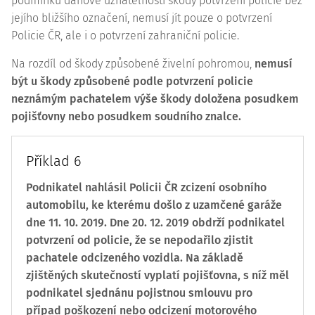
podmínku daňové uznatelnosti škody potvrzení policie bez
jejího bližšího označení, nemusí jít pouze o potvrzení
Policie ČR, ale i o potvrzení zahraniční policie.
Na rozdíl od škody způsobené živelní pohromou,
nemusí
být u škody způsobené podle potvrzení policie
neznámým pachatelem výše škody doložena posudkem
pojišťovny nebo posudkem soudního znalce.
Příklad 6
Podnikatel nahlásil Policii ČR zcizení osobního
automobilu, ke kterému došlo z uzamčené garáže
dne 11. 10. 2019. Dne 20. 12. 2019 obdrží podnikatel
potvrzení od policie, že se nepodařilo zjistit
pachatele odcizeného vozidla. Na základě
zjištěných skutečností vyplatí pojišťovna, s níž měl
podnikatel sjednánu pojistnou smlouvu pro
případ poškození nebo odcizení motorového