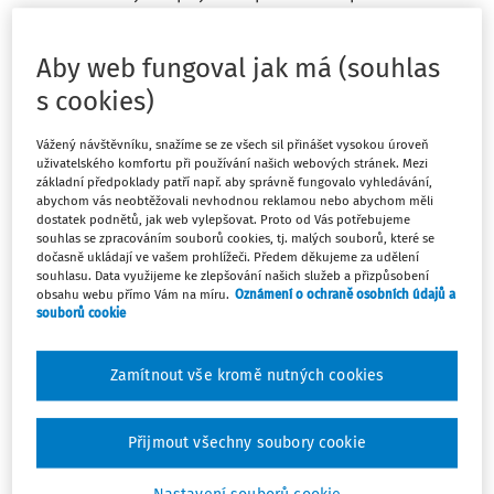
uklízečku B na dobu určitou (po dobu nemoci jiné
uklízečky). Tato uklízečka B dne 1. 12. 2022 onemocněla.
Aby web fungoval jak má (souhlas
Původní uklízečka A dne 16. 4. 2023 ukončila pracovní
neschopnost a 17. 4. nastoupila na MD. Uklízečka B
s cookies)
přijatá na zástup je stále v pracovní neschopnosti. Měli
jsme s ní ukončit pracovní poměr 16. 4., tzn. v době, kdy
Vážený návštěvníku, snažíme se ze všech sil přinášet vysokou úroveň
uživatelského komfortu při používání našich webových stránek. Mezi
původní uklízečka A ukončila pracovní neschopnot.
základní předpoklady patří např. aby správně fungovalo vyhledávání,
Pokud ano, a my jsme tak doposud neučinili, jak máme
abychom vás neobtěžovali nevhodnou reklamou nebo abychom měli
postupovat dále?
dostatek podnětů, jak web vylepšovat. Proto od Vás potřebujeme
souhlas se zpracováním souborů cookies, tj. malých souborů, které se
dočasně ukládají ve vašem prohlížeči. Předem děkujeme za udělení
souhlasu. Data využijeme ke zlepšování našich služeb a přizpůsobení
obsahu webu přímo Vám na míru.
Oznámení o ochraně osobních údajů a
souborů cookie
Odpověď
Zamítnout vše kromě nutných cookies
Máte předplatné?
Přihlaste se
Přijmout všechny soubory cookie