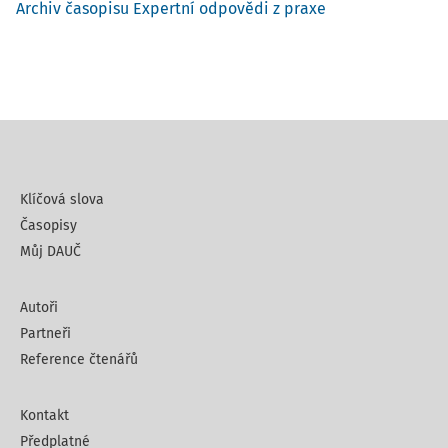
Archiv časopisu Expertní odpovědi z praxe
Klíčová slova
Časopisy
Můj DAUČ
Autoři
Partneři
Reference čtenářů
Kontakt
Předplatné