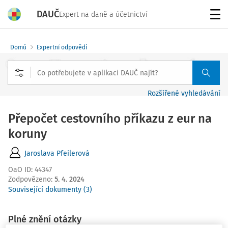
DAUČ
Expert na daně a účetnictví
Menu
Domů
Expertní odpovědi
Rozšířené vyhledávání
Přepočet cestovního příkazu z eur na
koruny
Jaroslava Pfeilerová
OaO ID
:
44347
Zodpovězeno
:
5. 4. 2024
Související dokumenty (3)
Plné znění otázky