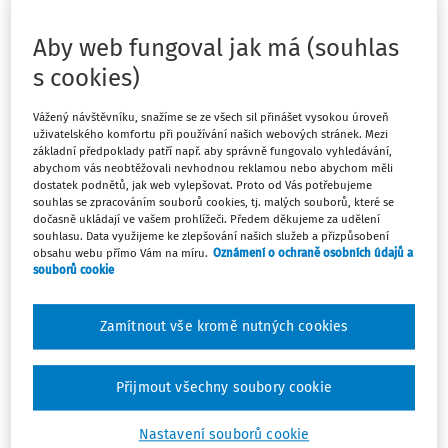
Jaký použít kurz pužít pro výplatu cestovního příkazu,
který je v EUR, když ho budu vyplácet v Kč na účet?
Aby web fungoval jak má (souhlas
s cookies)
Mám ho spočítaný v EUR, ale nárok bude vyplacen v Kč
na účet. Jaký kurz pro přepočet použít?
Vážený návštěvníku, snažíme se ze všech sil přinášet vysokou úroveň
uživatelského komfortu při používání našich webových stránek. Mezi
základní předpoklady patří např. aby správně fungovalo vyhledávání,
abychom vás neobtěžovali nevhodnou reklamou nebo abychom měli
dostatek podnětů, jak web vylepšovat. Proto od Vás potřebujeme
souhlas se zpracováním souborů cookies, tj. malých souborů, které se
dočasně ukládají ve vašem prohlížeči. Předem děkujeme za udělení
Odpověď
souhlasu. Data využijeme ke zlepšování našich služeb a přizpůsobení
obsahu webu přímo Vám na míru.
Oznámení o ochraně osobních údajů a
souborů cookie
Máte předplatné?
Přihlaste se
Zamítnout vše kromě nutných cookies
Přijmout všechny soubory cookie
Tento dokument je jen pro
Nastavení souborů cookie