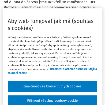
od dubna do června jsme uzavřeli se zaměstnanci DPP.
Protože v letních měsících červenec a srpen odpracují
zaměstnanci při stejné činnosti celý fond pracovní doby,
uzavřeme s nimi smlouvu na pracovní poměr na dobu
Aby web fungoval jak má (souhlas
určitou 01.07.24 - 31.08.24. V září bychom chtěli, aby
s cookies)
zaměstnanci opět pracovali na DPP. Lze uzavřít od 01.09.
24 novou DPP nebo lze uzavřít hned v dubnu DPP na
Vážený návštěvníku, snažíme se ze všech sil přinášet vysokou úroveň
měsíce 4, 5, 6, 9? Nechceme zaměstnance šidit, a proto
uživatelského komfortu při používání našich webových stránek. Mezi
chceme dovolenou vypočítat z celé odpracované doby
základní předpoklady patří např. aby správně fungovalo vyhledávání,
abychom vás neobtěžovali nevhodnou reklamou nebo abychom měli
DPP, i když doba byla přerušena. Je to tak v pořádku?
dostatek podnětů, jak web vylepšovat. Proto od Vás potřebujeme
Můžeme takto střídat DPP a pracovní poměr?
souhlas se zpracováním souborů cookies, tj. malých souborů, které se
dočasně ukládají ve vašem prohlížeči. Předem děkujeme za udělení
souhlasu. Data využijeme ke zlepšování našich služeb a přizpůsobení
obsahu webu přímo Vám na míru.
Oznámení o ochraně osobních údajů a
souborů cookie
Odpověď
Zamítnout vše kromě nutných cookies
Máte předplatné?
Přihlaste se
Přijmout všechny soubory cookie