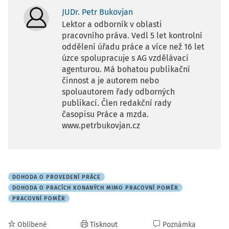
JUDr. Petr Bukovjan
Lektor a odborník v oblasti
pracovního práva. Vedl 5 let kontrolní
oddělení úřadu práce a více než 16 let
úzce spolupracuje s AG vzdělávací
agenturou. Má bohatou publikační
činnost a je autorem nebo
spoluautorem řady odborných
publikací. Člen redakční rady
časopisu Práce a mzda.
www.petrbukovjan.cz
DOHODA O PROVEDENÍ PRÁCE
DOHODA O PRACÍCH KONANÝCH MIMO PRACOVNÍ POMĚR
PRACOVNÍ POMĚR
Oblíbené
Tisknout
Poznámka