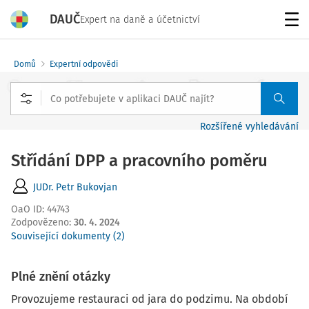
DAUČ
Expert na daně a účetnictví
Menu
Domů
Expertní odpovědi
Rozšířené vyhledávání
Střídání DPP a pracovního poměru
JUDr. Petr Bukovjan
OaO ID
:
44743
Zodpovězeno
:
30. 4. 2024
Související dokumenty (2)
Plné znění otázky
Provozujeme restauraci od jara do podzimu. Na období