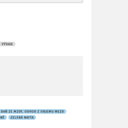
 VÝDAJE
, DAŇ ZE MZDY, ODVOD Z OBJEMU MEZD
ANĚ
ZELENÁ NAFTA