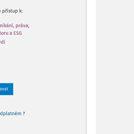
e přístup k:
nikání, práva,
toru a ESG
ědí
rovat
edplatném
?