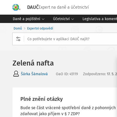
DAUČ
Expert na daně a účetnictví
Daně a pojištění
Účetnictví
Legislativa a komen
Domů
Expertní odpovědi
Zelená nafta
Šárka Šámalová
OaO ID
:
45119
Zodpovězeno
:
17. 5.
Plné znění otázky
Bude se část vrácené spotřební daně z pohonných
zdaňovat jako příjem v § 7 ZDP?