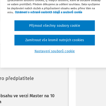
zpracováním souborů cookies, tj. malých souborů, které se dočasně ukládají
ve vašem prohlížeči. Předem děkujeme za udělení souhlasu. Data využijeme
ke zlepšování našich služeb a přizpůsobení obsahu webu přímo Vám na
Tisknout
míru.
Oznámení o ochraně osobních údajů a souborů cookie
Sdílet
Přijmout všechny soubory cookie
Poznámka
Zamítnout vše kromě nutných cookies
Máte předplatné?
Přihlaste se
Nastavení souborů cookie
ro předplatitele
 obsahu ve verzi Master na 10
a