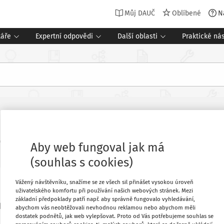
Můj DAUČ
Oblíbené
N
táře
Expertní odpovědi
Další oblasti
Praktické nás
Související dokumenty (1)
 2024
Aby web fungoval jak má
(souhlas s cookies)
Vážený návštěvníku, snažíme se ze všech sil přinášet vysokou úroveň
Oblíbené
uživatelského komfortu při používání našich webových stránek. Mezi
základní předpoklady patří např. aby správně fungovalo vyhledávání,
 hmot spotřebovaných v zemědělství
abychom vás neobtěžovali nevhodnou reklamou nebo abychom měli
dostatek podnětů, jak web vylepšovat. Proto od Vás potřebujeme souhlas se
Stáhnout