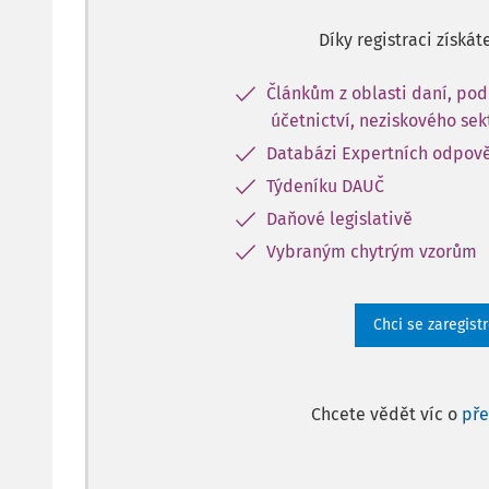
Díky registraci získát
Článkům z oblasti daní, pod
účetnictví, neziskového sek
Databázi Expertních odpov
Týdeníku DAUČ
Daňové legislativě
Vybraným chytrým vzorům
Chci se zaregist
Chcete vědět víc o
př