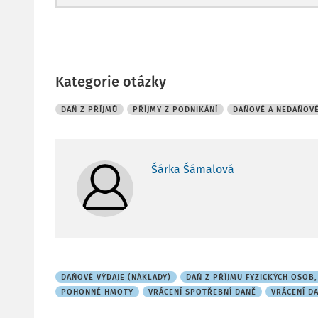
Kategorie otázky
DAŇ Z PŘÍJMŮ
PŘÍJMY Z PODNIKÁNÍ
DAŇOVÉ A NEDAŇOVÉ
Šárka Šámalová
DAŇOVÉ VÝDAJE (NÁKLADY)
DAŇ Z PŘÍJMU FYZICKÝCH OSOB
POHONNÉ HMOTY
VRÁCENÍ SPOTŘEBNÍ DANĚ
VRÁCENÍ D