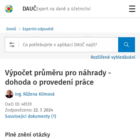
DAUČ
Expert na daně a účetnictví
Menu
Domů
Expertní odpovědi
Rozšířené vyhledávání
Výpočet průměru pro náhrady -
dohoda o provedení práce
Ing. Růžena Klímová
OaO ID
:
46139
Zodpovězeno
:
22. 7. 2024
Související dokumenty (1)
Plné znění otázky