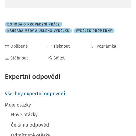
DOHODA O PROVEDENÍ PRÁCE
NÁHRADA MZDY A UŠLÉHO VÝDĚLKU
VÝDĚLEK PRŮMĚRNÝ
Oblíbené
Tisknout
Poznámka
Stáhnout
Sdílet
Expertní odpovědi
Všechny expertní odpovědi
Moje otázky
Nové otázky
Čeká na odpověď
Odmítnuté otázky