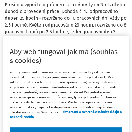
Prosím o vypočtení průměru pro náhrady na 3. čtvrtletí u
dohod o provedení práce: Dohoda č. 1.: odpracováno
duben 25 hodin - rozvrženo do 10 pracovních dní vždy po
2,5 hodině. Květen odpracováno 23 hodin, rozvrženo do 8
pracovních dnů po 2,5 hodině, jeden pracovní den 3
hodiny (celkem 9 dnů) a čerpáno 2 hodiny dovolené.
Červen odpracováno 22 hodin - rozvrženo do 8
Aby web fungoval jak má (souhlas
pracovních dnů po 2,5 hodinách a jeden pracovní den 2
hodiny(celkem 9 dnů) a čerpáno 3 hodiny dovolené.
s cookies)
Hodinová sazba 400 Kč. Dohoda č .2: odpracováno duben
20 hodin - rozvrženo vždy do pracovních dní - někde
Vážený návštěvníku, snažíme se ze všech sil přinášet vysokou úroveň
uživatelského komfortu při používání našich webových stránek. Mezi
hodina denně, jinde 0,5 hodiny denně. Květen
základní předpoklady patří např. aby správně fungovalo vyhledávání,
odpracováno 18 hodin v pracovních dnech (někde po
abychom vás neobtěžovali nevhodnou reklamou nebo abychom měli
hodině, jinde po půl hodině), čerpáno 2 hodiny
dostatek podnětů, jak web vylepšovat. Proto od Vás potřebujeme
souhlas se zpracováním souborů cookies, tj. malých souborů, které se
dovolené. Červen odpracováno 17 hodin v pracovních
dočasně ukládají ve vašem prohlížeči. Předem děkujeme za udělení
dnech (vždy po 1 hodině) a čerpáno 3 hodiny dovolené.
souhlasu. Data využijeme ke zlepšování našich služeb a přizpůsobení
Hodinová sazba 167,50.
obsahu webu přímo Vám na míru.
Oznámení o ochraně osobních údajů a
souborů cookie