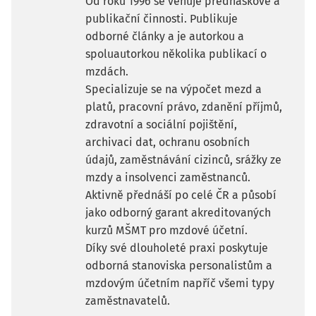
Od roku 1996 se věnuje přednáškové a
publikační činnosti. Publikuje
odborné články a je autorkou a
spoluautorkou několika publikací o
mzdách.
Specializuje se na výpočet mezd a
platů, pracovní právo, zdanění příjmů,
zdravotní a sociální pojištění,
archivaci dat, ochranu osobních
údajů, zaměstnávání cizinců, srážky ze
mzdy a insolvenci zaměstnanců.
Aktivně přednáší po celé ČR a působí
jako odborný garant akreditovaných
kurzů MŠMT pro mzdové účetní.
Díky své dlouholeté praxi poskytuje
odborná stanoviska personalistům a
mzdovým účetním napříč všemi typy
zaměstnavatelů.