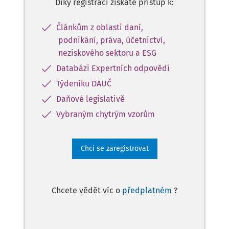
Díky registraci získáte přístup k:
Článkům z oblasti daní,
podnikání, práva, účetnictví,
neziskového sektoru a ESG
Databázi Expertních odpovědí
Týdeníku DAUČ
Daňové legislativě
Vybraným chytrým vzorům
Chci se zaregistrovat
Chcete vědět víc o
předplatném
?